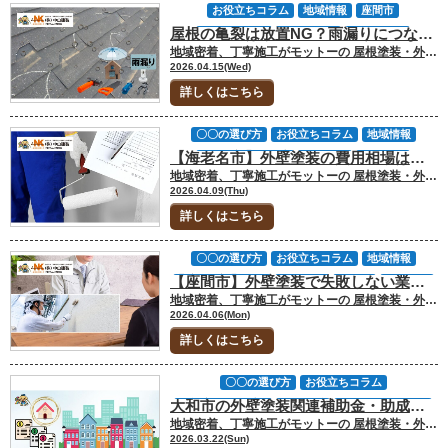
お役立ちコラム
地域情報
座間市
屋根の亀裂は放置NG？雨漏りにつながる理由と補修・塗装の判断基準を解説
費用について
雨漏り補修
雨漏り診断
地域密着、丁寧施工がモットーの 屋根塗装・外壁塗装専門店の中山建装です！ 代表取締役の中山です！ 厚木市、大和市、座間市、海老名市で屋根のひび割れや亀裂が気になり始めた方の中には、「少し割れているだけならまだ大丈夫では」「塗装で隠せば済むのでは」と考えている方も多いのではないでしょうか。 ですが、実際の現場では、見た目は小さな亀裂でも、その下で雨水が入り始めていたり、下地まで傷みが進んでいたりすることがあります。後悔する人は、亀裂を見つけたこと自体が問題なのではなく、「まだ軽い症状だろう」と自己判断したまま先延ばしにしてしまうことが多いです。 今回のお役立ちコラムでは、屋根の亀裂がなぜ雨漏りにつながるのか、どこまでなら補修で済むのか、塗装や修理の判断はどう考えるべきかを、中山建装が厚木市・大和市・座間市・海老名市で実際にご相談を受ける中で感じている実務感を交えて解説します。 ▼合わせて読みたい▼ガルバリウム鋼板の屋根や外壁の雨漏り対策！住宅を守る対策を中山建装が解説 [myphp file="comContactL"] 屋根の亀裂を見つけた人が、最初に誤解しやすいこと 屋根の亀裂は、外壁のひび割れと同じ感覚で見てしまうと判断を誤りやすいです。ここでは、相談現場で特に多い勘違いを整理します。最初の認識がずれると、その後の補修判断もずれてしまいます。 小さな亀裂でも、雨漏りリスクはゼロではない 屋根の亀裂というと、大きく割れていなければ平気だと思われがちです。しかし、屋根は常に雨、紫外線、熱の影響を受けています。わずかな割れでも、場所によっては雨水の入口になります。 スレートの端部に入った亀裂 棟板金まわりの割れ 谷部や取り合い付近の傷み すでに複数枚に広がっているひび割れ 特に、厚木市や大和市のように台風や強風の影響を受ける時期がある地域では、普段は問題がなくても、横殴りの雨で一気に症状が表面化することがあります。見えている亀裂の大きさだけで安全とは言い切れません。 「雨漏りしていないから大丈夫」は危ない判断 ご相談の中でかなり多いのが、「室内にシミが出ていないから急がなくてよいと思っていた」というケースです。ですが、雨漏りは屋根に異常が出た瞬間に、すぐ天井へ現れるとは限りません。防水シートや下地が一時的に受け止めている間は、室内からは分かりにくいこともあります。 状況 よくある思い込み 実際に起きている可能性 天井にシミがない まだ漏れていない 屋根下で浸水が進行中 晴れの日は問題ない 深刻ではない 強い雨で再発しやすい 1枚だけ割れている 今すぐではない 周辺材も劣化していることがある 表にすると単純ですが、実際はこのズレが一番大きいです。表面化してから動くと、補修だけでは済まないこともあります。 亀裂がある屋根に、塗装だけで対応できるとは限らない 屋根塗装は大事なメンテナンスですが、亀裂のある屋根に対して万能ではありません。塗装は防水性や美観の回復に役立ちますが、割れた屋根材そのものを元に戻す工事ではないからです。 割れの補修が先か 差し替えが必要か そもそも塗装向きの状態か 下地や防水シートまで傷んでいないか この見極めを飛ばして「塗れば安心」と進めると、見た目はきれいでも不安だけが残ります。亀裂のある屋根は、まず補修や修理の視点で見ることが大切です。 ▼合わせて読みたい▼棟板金のメンテナンスの重要性｜手入れ不足で雨漏りになるメカニズム 雨漏りにつながる亀裂と、補修・塗装の判断基準 ここがこの記事の中核です。屋根に亀裂があったとき、補修でよいのか、塗装も必要なのか、もっと大きな工事を考えるべきなのか。現場での判断基準を、できるだけ分かりやすく整理します。 補修で済みやすい亀裂と、早めの修理が必要な亀裂は違う すべての亀裂が同じ重さではありません。単発で軽微なものと、雨漏りの入口になりやすいものでは、考え方が変わります。 亀裂の状態 初期対応の考え方 注意点 1〜2枚の軽微な割れ 補修や部分差し替えを検討 周辺材も確認する 割れが複数箇所にある 部分補修だけで済むか要確認 劣化全体を診る必要あり 棟・谷・取り合い付近の亀裂 雨漏り視点で優先調査 見た目以上に危険な場合あり 下地傷みが疑われる 補修以上の工事も検討 塗装だけでは不十分 大切なのは、屋根材そのものだけを見ないことです。割れた理由が経年劣化なのか、踏み割れなのか、下地のたわみなのかで対処は変わります。 補修費用が安く見えても、原因未解決なら意味が薄い 「とりあえずコーキングで埋めれば安く済むのでは」と考える方もいます。確かに応急的な補修で一時的に持つ場合はあります。ただ、原因の見極めなしに安い補修だけを選ぶと、結果的に再発して費用が増えることがあります。 割れた1枚だけを直しても周辺が限界なら再発しやすい 雨の流れを変える部分の傷みは表面補修だけでは足りない 防水シート側の問題があると屋根材補修だけでは不十分 応急処置と恒久的な修理は別物 私たち中山建装でも、修理費用のご相談を受けた際は、安い方法があるかではなく、今の状態に対して再発しにくいかを重視してお伝えしています。費用を抑えること自体は大事ですが、安く直したつもりが雨漏りでやり直しになれば本末転倒です。 塗装を考えてよい屋根、塗装より修理を優先すべき屋根 屋根の亀裂が気になっている方の中には、「せっかく足場を組むなら塗装も一緒に」と考える方も多いです。その考え方自体は自然ですが、順番を間違えないことが重要です。 状態 優先すべきこと 塗装の考え方 軽微な補修で安定する 補修後に塗装を検討 メンテナンスとして有効 割れが広範囲にある 修理方法の再検討 塗装先行は危険 雨漏りが疑われる 原因調査と修理が先 原因未解決では不可 下地劣化が進んでいる カバーや葺き替えも視野 塗装では解決しない 見た目を整える工事と、雨水を止める工事は役割が違います。ここを混同しないことが、屋根工事で失敗しない一番大きなポイントです。 ▼合わせて読みたい▼屋根に生える苔の問題点｜苔・カビ・藻によるサビが建物を劣化させる [myphp file="comContactL"] 屋根の亀裂を見つけたあと、どう動けば後悔しにくいか 知識として理解していても、実際に自宅の屋根に亀裂を見つけると迷うものです。最後に、読者の方が次に取るべき行動を整理します。ここでは「何を確認して、何を相談するか」を具体化します。 まずは自分で直そうとせず、状態確認を優先する 屋根の亀裂を見つけたときに、脚立で上がって自分で確認したくなる方もいますが、これはおすすめできません。転落の危険があるだけでなく、踏み方によっては割れを広げてしまうこともあるからです。 無理に屋根へ上がらない 地上から見える範囲だけ確認する 気になる箇所は写真に残す 室内の天井や壁のシミも確認する 特にスレート屋根は、見た目以上に繊細なことがあります。安全面でも、診断精度の面でも、まずは状態確認を正しく進めることが大切です。 相談時は「どこが悪いか」より「どう判断したか」を聞く 業者へ相談するとき、読者の方はつい「直せますか」「いくらですか」と聞きたくなります。もちろん大事な質問ですが、それだけだと判断材料が足りません。むしろ大事なのは、その会社がどういう根拠で補修・塗装・交換を提案しているかです。 亀裂の原因をどう見ているか 雨漏りリスクをどこで判断しているか 補修で足りる理由は何か 逆に塗装では危ない理由は何か この説明が具体的な会社ほど、工事内容にも納得しやすいです。価格だけでなく、判断の筋道を聞くことが失敗防止につながります。 中山建装が厚木市・大和市・座間市・海老名市で大切にしていること 中山建装では、屋根の亀裂に関するご相談をいただいたとき、最初から塗装ありきで話を進めることはしていません。なぜなら、亀裂のある屋根は「塗るかどうか」より先に、「今どこまで傷んでいて、何を止めるべきか」を見極める必要があるからです。 雨漏りの有無だけで判断しない 屋根材だけでなく周辺部も確認する 補修で済むのかを先に整理する 必要があれば修理費用の考え方まで丁寧に伝える 地域密着でご相談を受けていると、読者の方が本当に知りたいのは営業トークではなく、「自分の家は今どの段階なのか」という整理だと感じます。 ▼合わせて読みたい▼屋根修理のカバー工法VS葺き替え｜基礎知識とメリット・デメリット徹底解説 FAQ｜厚木市・大和市・座間市・海老名市の屋根の亀裂・雨漏りでよくある質問 ここでは、屋根の亀裂や雨漏りについて実際によくいただく質問をまとめます。判断を急ぎすぎないためにも、気になる点を先に整理しておきましょう。 Q1.屋根の亀裂が1枚だけなら放置しても大丈夫ですか？ おすすめしません。1枚だけに見えても、周辺の屋根材も同じように劣化している可能性があります。さらに、割れた場所が雨水の通り道に近いと、少ない雨でも浸水のきっかけになります。 Q2.屋根の亀裂は塗装で直せますか？ 塗装は割れた屋根材そのものを元に戻す工事ではありません。軽微な補修と併用することはありますが、亀裂の原因や範囲によっては、補修や差し替え、場合によっては別の工法が優先です。 Q3.修理費用はどれくらい見ておけばよいですか？ 症状によって差が大きいため、一律には言えません。部分補修で済むケースもあれば、雨漏り調査や下地確認が必要なケースもあります。 状態の目安 費用の考え方 ポイント 軽微な部分補修 比較的抑えやすい ただし原因確認は必要 複数箇所の補修 内容次第で増える 周辺劣化も要確認 雨漏りを伴う 調査と修理で変動大 表面補修だけでは危険 Q4.雨漏りしてから相談したほうがよいですか？ それは避けたほうがよいです。雨漏りが室内に出た時点で、すでに屋根の下で傷みが進んでいることがあります。屋根の亀裂を見つけた段階で相談したほうが、工事の選択肢も残りやすいです。 [myphp file="comContactL"] 厚木市・大和市・座間市・海老名市で屋根の亀裂や雨漏りに迷ったら中山建装へ 屋根の亀裂は、見た目が小さいからといって軽く考えてよい症状ではありません。実際に大切なのは、割れがあるかどうかだけでなく、それが雨漏りにつながる位置なのか、補修で止められる段階なのか、塗装を考えてよい状態なのかを正しく見極めることです。ここを間違えると、判断ミスがそのまま修理費用の増加につながります。 中山建装では、厚木市・大和市・座間市・海老名市で、屋根の亀裂や雨漏りに不安を感じている方に対して、いきなり工事を勧めるのではなく、まず今の状態を整理し、補修・修理・塗装のどれを優先すべきかを分かりやすくお伝えすることを大切にしています。まだ依頼するか決めていない段階でも構いません。 雨漏りにつながる前に見ておきたい、修理費用の考え方を知りたい、今の屋根が塗装でよいのか確認したいという比較相談でも大丈夫です。屋根の亀裂を見つけて迷っている方は、判断を先延ばしにする前に、中山建装へご相談ください。 [myphp file="comContactL"] ▼合わせてチェック▼ 中山建装塗装専門ショールーム 厚木店 中山建装塗装専門ショールーム 大和店
2026.04.15(Wed)
詳しくはこちら
〇〇の選び方
お役立ちコラム
地域情報
【海老名市】外壁塗装の費用相場はいくら？見積もり前に知るべき価格の考え方
塗装工事について
外壁塗装
業者選び
地域密着、丁寧施工がモットーの 屋根塗装・外壁塗装専門店の中山建装です！ 代表取締役の中山です！ 海老名市で外壁塗装を考え始めたとき、多くの方が最初に気になるのはやはり費用ではないでしょうか。ただ、実際のご相談では「相場だけ見ておけば大丈夫だと思っていた」「安い見積もりを見て安心したのに、後から追加費用が増えた」という声が少なくありません。 後悔する人は、価格を知らなかったのではなく、金額の見方を間違えたまま比較してしまっていることが多いです。 今回のお役立ちコラムでは、海老名市で外壁塗装の費用相場が気になっている方に向けて、金額の目安だけでなく、見積もり前に押さえるべき判断基準まで中山建装の現場感でお伝えします。 ▼合わせて読みたい▼海老名市の塗装工事に最適な季節とは？オススメのタイミングを解説 [myphp file="comContactL"] 海老名市で外壁塗装の費用に迷う人が、最初に引っかかりやすいポイント 外壁塗装の費用は、ネット検索ですぐに数字が出てきます。ですが、その数字をそのまま自宅に当てはめるとズレることが多いです。ここでは、海老名市で実際にご相談を受ける中で、費用面の判断がぶれやすいポイントを整理します。 外壁塗装の相場はあるが、どの家にも同じようには当てはまらない 海老名市の戸建てで一般的な30坪前後の住宅なら、外壁塗装の費用相場はおおむね80万円〜130万円前後で検討されることが多いです。ただし、これはあくまで目安です。建物の形、外壁材、劣化状況、足場の掛けやすさで金額は動きます。 延床の目安 費用の目安 ポイント 25〜30坪 80万〜110万円前後 比較的標準的 30〜35坪 90万〜120万円前後 仕様差が出やすい 35〜40坪 100万〜130万円前後 付帯部で差が広がる 同じ30坪でも、凹凸が多い家とシンプルな家では手間が変わります。さらに、ひび割れ補修やシーリングの打ち替えが多い住宅では、単純な塗装費だけでは収まりません。相場は見るべきですが、「うちはこの金額のはず」と先に決めつけないことが大切です。 安い見積もりが得とは限らない理由 見積もりを比較すると、数十万円単位で差が出ることがあります。そこで「一番安い会社で十分では」と考える方もいますが、価格差には理由があります。問題は、安いことそのものではなく、何が省かれているか分からないまま契約してしまうことです。 下地補修の範囲が最低限になっている シーリング工事が増し打ち前提で組まれている 付帯部塗装の範囲が狭い 後から追加工事になりやすい内容が見積もり外になっている 最初の見積もりは安く見えたのに、工事開始後に補修費が重なって結果的に高くなるケースは珍しくありません。外壁塗装は買い物というより工事です。だからこそ、表面の総額だけでなく中身を見ないと判断を誤ります。 「塗料代」よりも費用差が出やすいのは工事の中身 外壁塗装の費用というと、塗料の種類ばかり注目されがちです。もちろん塗料は大事ですが、見積もりの差が大きく出るのは塗料代だけではありません。むしろ、補修の考え方のほうが総額に影響することも多いです。 差が出やすい項目 なぜ金額が変わるか 見るべき点 下地補修 劣化症状で工数が変わる 補修内容が明記されているか シーリング 打ち替えか増し打ちかで差が出る 数量と施工方法 付帯部塗装 雨樋・破風・水切りの範囲差 どこまで含むか 足場 敷地条件で組み方が変わる 飛散防止対策も含むか ここを曖昧にしたまま「高い・安い」を比べても、本当の比較にはなりません。 ▼合わせて読みたい▼外壁塗装の見積もりで失敗しないために知っておきたい基礎知識 外壁塗装の見積もりで本当に見るべき判断基準 ここが記事の中核です。費用相場を知るだけでは、見積もりの良し悪しは判断できません。比較中の方がそのまま使えるように、確認してほしい基準を絞ってお伝えします。 見積書は「総額」ではなく「内訳」で見る 見積もりを受け取ったら、まず確認したいのは総額ではなく内訳です。項目がざっくりしすぎている見積書は、比較の土台に乗りません。 足場 高圧洗浄 下地補修 シーリング 外壁塗装 付帯部塗装 諸経費 この並びが最低限整理されているかを見てください。さらに理想を言えば、外壁塗装も「下塗り・中塗り・上塗り」まで見えると安心です。「一式」が並ぶだけの見積書は、後から解釈が割れやすいので要注意です。 相場より高い見積もりにも、確認すべき価値がある 高い見積もりを見ると、つい候補から外したくなります。ただ、そこに必要な補修や長持ちしやすい仕様が入っているなら、単純に高いとは言い切れません。大切なのは、価格に対して説明があるかどうかです。 見積もりの見え方 ありがちな受け止め方 実際に確認したいこと 相場より高い ぼったくりかもしれない 補修範囲・仕様・保証内容 相場通り 普通だから安心 内容の抜け漏れがないか 相場より安い お得に見える 省略項目や追加発生の有無 私たちが現場で感じるのは、費用差の説明が丁寧な会社は工事の考え方も比較的明確だということです。逆に、安さだけを強く押し出して細かい説明が少ない場合は、工事後の食い違いが起きやすくなります。 2〜3社比較するなら、同じ条件で見積もりを取る 相見積もり自体は有効です。ただし、比較の仕方を間違えると、かえって分かりにくくなります。1社はシーリング打ち替え込み、もう1社は増し打ち、別の1社は付帯部が一部別料金、という状態では金額差の理由が見えません。 比較社数は2〜3社で十分 できるだけ同じ工事範囲で依頼する 気になる補修は各社に同じ条件で質問する 「なぜこの金額になるのか」を必ず聞く 見積もり比較で本当に見るべきなのは、値段そのものより説明の整合性です。 海老名市で後悔しないために、見積もり前後でやるべきこと 費用の考え方が整理できたら、次は行動です。知識を入れても、相談や見積もりの進め方を間違えると結局迷いが増えてしまいます。最後に、見積もり前後で実践してほしいことをまとめます。 まずは「相場を知る」より「自宅の状態を知る」 外壁塗装の費用を知りたいとき、検索から入るのは自然です。ただ、本当に必要なのは自宅の状態を知ることです。費用は家の状態によって変わるからです。 先に確認したいこと 理由 相談時の伝え方 ひび割れの有無 補修費に影響する どの面にあるか伝える シーリングの傷み 打ち替え有無に関わる 硬化や切れを伝える 前回塗装の時期 塗替え判断の材料になる おおよその年数で可 気になる症状 調査精度が上がる 写真があるとより良い 「まだ見積もりまでは早いかも」と感じている段階でも、状態確認の相談は早すぎません。むしろ、その段階で整理しておくと不要な工事も避けやすくなります。 契約前は、金額よりも説明の噛み合い方を見る 外壁塗装は、完成品を見て買うサービスではありません。だからこそ、契約前の説明の質がとても重要です。質問したときに答えが曖昧だったり、都合の悪い話を濁したりする会社は慎重に見たほうがよいです。 劣化状況を写真付きで説明してくれるか 補修が必要な理由を言葉で説明できるか 逆に不要な工事もはっきり言うか 保証の範囲を具体的に話せるか 金額が近い2社で迷ったときは、説明の納得感で決めるのが失敗しにくいです。 中山建装が海老名市で大切にしている費用説明 私たち中山建装でも、海老名市で外壁塗装のご相談をいただく際は、「結局いくらですか」だけに答えるのではなく、「なぜその金額になるのか」をできるだけ分かる形でお伝えすることを大切にしています。 建物ごとの劣化状況を踏まえて見積もる 補修と塗装を分けて説明する 比較しやすい見積もりを意識する 相談段階から押し売りしない 費用に不安がある方ほど、いきなり契約の話ではなく、まず整理から始めたほうが納得しやすいです。 [myphp file="comContactL"] FAQ｜海老名市の外壁塗装費用でよくある質問 ここでは、海老名市で外壁塗装をご検討中の方から実際によくいただく質問をまとめます。 Q1. 海老名市の外壁塗装費用は50万円台でもできますか？ 部分補修に近い内容であれば可能な場合もありますが、一般的な戸建ての全面塗装では50万円台はかなり限定的です。 全面塗装か一部施工か 足場が含まれているか 補修費が別途か Q2. 30坪の家ならいくらを目安に考えればいいですか？ 海老名市の戸建てで30坪前後なら、80万円〜110万円前後をひとつの目安に考える方が多いです。ただし、シーリング工事や補修内容で上下します。 Q3. 見積もりは何社くらい取ればよいですか？ 2〜3社で十分です。同じ条件で見積もりを依頼し、「なぜこの金額か」をきちんと説明してくれる会社を選ぶことが大切です。 比較社数 メリット 注意点 1社 手間が少ない 判断材料が少ない 2〜3社 比較しやすい 条件をそろえる必要あり 4社以上 情報量は多い 迷いやすい Q4. 費用を抑えたい場合、削ってよい項目はありますか？ 一律に「ここを削ればよい」とは言えません。特に下地補修や必要なシーリング工事は、安さを優先して省くべきではありません。費用を抑えたい場合は、塗料グレードや工事時期も含めて相談するのが現実的です。 海老名市で外壁塗装費用に迷ったら中山建装へ 海老名市で外壁塗装の費用相場を調べている方ほど、数字だけでは決め切れずに止まりやすいものです。実際に大事なのは、「相場より高いか安いか」だけではなく、その見積もりが自宅の状態に合っているか、後から困らない内容になっているかです。 費用の判断を間違える人は、知識不足というより、比べるポイントを知らないまま決めてしまっています。だからこそ、まずは価格の正解を急ぐのではなく、自宅に必要な工事を整理することが先です。 中山建装では、海老名市で外壁塗装をご検討中の方に対して、いきなり契約を迫るのではなく、見積もりの見方や補修の必要性を含めて分かりやすくお伝えすることを大切にしています。まだ依頼するか決めていない段階でも問題ありません。 費用感を整理したい、他社見積もりが妥当か見てほしい、という比較相談でも大丈夫です。外壁塗装で後悔したくない方は、まずは落ち着いて判断材料をそろえる場として、中山建装にご相談ください。 [myphp file="comContactL"] ▼合わせてチェック▼ 中山建装塗装専門ショールーム 厚木店 中山建装塗装専門ショールーム 大和店
海老名市
神奈川県
見積りについて
2026.04.09(Thu)
費用について
詳しくはこちら
〇〇の選び方
お役立ちコラム
地域情報
【座間市】外壁塗装で失敗しない業者選びとは？見積もり比較のチェックポイントを解説
塗装工事について
外壁塗装
座間市
業者選び
地域密着、丁寧施工がモットーの 屋根塗装・外壁塗装専門店の中山建装です！ 代表取締役の中山です！ 座間市にお住まいで「そろそろ外壁の汚れが目立ってきたな」「塗り替えの時期かもしれない」と考え始めたとき、真っ先にぶつかる壁が「どの業者に頼めばいいのかわからない」という悩みです。 インターネットで検索すれば、座間市を商圏とする塗装業者は無数に出てきます。しかし、残念なことに、表面上の安さや調子の良い営業トークに流されてしまい、数年後に「塗装が剥げてきた」「思っていた仕上がりと違う」と後悔される方が後を絶ちません。後悔する原因は、塗装の専門知識がないからではありません。実は、業者を比較する際の「本質的な判断基準」が抜けたまま契約を決めてしまっていることにあります。 今回のお役立ちコラムでは、座間市で実際に日々塗装のご相談をお受けしている中山建装の視点から、失敗しないための業者選びの真髄をまとめました。単なる知識の羅列ではなく、現場の人間だからこそわかる「ここだけは見てほしい」というポイントを具体的に解説します。 ▼合わせて読みたい▼座間市の外壁塗装費用はいくら？坪数別相場と見積りの落とし穴をプロが解説 [myphp file="comContactL"] 座間市で外壁塗装を検討する方が陥りやすい「迷い」の正体 座間市は住宅街が多く、塗装業者からのチラシや訪問営業も頻繁にある地域です。選択肢が多いからこそ、何を信じればいいのか分からなくなるのは当然のことです。まずは、多くの方が陥りがちな迷いや誤解を整理してみましょう。 「大手ハウスメーカーなら安心」という思い込みの罠 多くの方が「家を建てたハウスメーカーにお願いするのが一番安心」と考えがちです。確かに保証の面では安心感がありますが、実務の面では注意が必要です。ハウスメーカーに依頼しても、実際に施工するのは地元の下請け業者であることがほとんどです。 依頼先 メリット デメリット ハウスメーカー ブランドの安心感、保証が手厚い 中間マージンで価格が高い、施工者が選べない 地元密着の自社施工店 適正価格、職人の顔が見える 会社によって技術に差がある ハウスメーカー経由だと、提示された金額の3割〜4割が紹介料（中間マージン）として引かれ、残りの予算で現場が動くことになります。この構造を理解した上で比較することが大切です。 「安ければ安いほどお得」という価格の錯覚 見積もりを3社から取った際、1社だけ極端に安いと「ラッキー」と思ってしまうかもしれません。しかし、外壁塗装のコストは「材料代」「人件費」「足場代」で構成されており、削れる部分は限られています。 極端に安い見積もりの理由例 3回塗るべきところを2回で済ませる 塗料を規定以上に薄めて使用する 洗浄工程を簡略化する 経験の浅い見習い職人だけで施工する 「安さ」には必ず理由があります。適正価格を知ることが、失敗を防ぐ最大の防御策です。 塗料のグレードだけで判断してしまう危険性 「シリコンがいい」「フッ素が一番長持ちする」といった塗料のスペックだけで業者を選んでいませんか？実は、どんなに高級な塗料を使っても、下地処理（高圧洗浄やひび割れ補修）が疎かであれば、数年で剥がれてしまいます。 下地処理の重要ポイント 古い塗膜や苔を完全に落とす高圧洗浄 ひび割れ（クラック）の適切な補修 鉄部の丁寧なケレン作業（サビ落とし） 業者を比較する際は「何の塗料を塗るか」よりも「どのように塗るか」という工程の説明に注目してください。 ▼合わせて読みたい▼座間市で外壁塗装をお考えの人へ｜優良業者選びのポイントを紹介 後悔しないための業者比較・判断基準 では、具体的にどのように業者を比較すれば良いのでしょうか。中山建装が考える、プロの視点でのチェックポイントをお伝えします。 見積書の「一式」表記を疑う 見積書を受け取った際、項目が「外壁塗装 一式 〇〇万円」となっていないか確認してください。優良な業者は、必ず「何を」「どれくらいの面積に」「何回塗るのか」を詳細に記載します。 チェックすべき見積項目の例 施工面積（㎡単位で記載されているか） 塗料名（メーカー名、商品名、缶数など） 塗り回数（下塗り・中塗り・上塗りの3工程が明記されているか） 付帯部塗装（雨樋、軒天、破風などの内訳） 項目 ダメな見積もり 良い見積もり 外壁塗装 塗装工事一式 日本ペイント パーフェクトトップ 〇〇㎡ 下地処理 下地調整一式 クラック補修 Vカット充填 〇〇m 付帯塗装 付帯部一式 雨樋、破風、シャッターボックス別記 不透明な「一式」表記が多い業者は、現場でも曖昧な作業をされるリスクが高いと言えます。 ▼合わせて読みたい▼座間市の外壁塗装費用相場｜見積もりで差が出る理由 座間市での「施工実績」と「現場の管理体制」 「地域密着」を謳う業者は多いですが、実際に座間市内でどれだけ施工しているかを確認しましょう。地域の気候や住宅の構造に詳しいかどうかは、仕上がりに直結します。 信頼性を測る質問 「座間市の〇〇町付近で施工した事例を見せてもらえますか？」 「工事中、代表や管理者はどのくらいの頻度で見に来ますか？」 「職人さんに直接指示を出せる体制ですか？」 営業マンと施工現場が完全に分断されている会社よりも、現場の声を直接拾える体制の会社の方が、細かい要望が通りやすくトラブルも少ない傾向にあります。 ▼合わせてチェックしたい▼中山建装が手掛けた座間市内での施工事例 保証内容の「範囲」と「期間」を確認する 「10年保証」という言葉だけで安心してはいけません。何に対しての保証なのか、免責事項は何なのかを突き詰める必要があります。 保証の確認ポイント 自社保証かメーカー保証か： 自社保証の場合、その会社が倒産したら意味がありません。 保証対象： 「塗膜の剥離」は対象でも「変色」は対象外というケースが多いです。 アフター点検： 工事完了後、1年目、3年目などに定期点検に来てくれるか。 口約束ではなく、必ず「保証書」のサンプルを見せてもらい、書面で確認することが重要です。 [myphp file="comContactL"] 失敗を防ぐために、今日から取り組むべき3つのステップ 知識を身につけたら、次は行動です。業者を決定するまでに踏むべき具体的なステップを解説します。 ステップ1：まずは自宅の劣化状況を自ら把握する 業者が来る前に、自分で家の周りを一周してみましょう。プロに丸投げするのではなく、自分でも気になる箇所を把握しておくことで、業者の説明が正しいかどうかを判断できるようになります。 セルフチェックリスト [ ] 壁を触ると白い粉がつく（チョーキング現象） [ ] 窓の周りや壁にひび割れがある [ ] 苔やカビが発生している箇所がある [ ] シーリング（目地）が痩せたり切れたりしている これらを把握した上で「ここが気になっているのですが、どう補修しますか？」と質問を投げかけてみてください。 ステップ2：2〜3社に絞って現地調査を依頼する 比較は大切ですが、5社も6社も見積もりを取ると情報が多すぎて判断できなくなります。座間市に根ざした、信頼できそうな業者を2〜3社選んで現地調査を依頼しましょう。 現地調査で見るべき態度 屋根の上までしっかり登って（またはドローン等で）確認しているか 調査に30分〜1時間以上かけて丁寧に診ているか こちらの悩みや予算を親身に聞いてくれるか 調査が15分程度で終わるような業者は、正確な見積もりを出しているとは言い難いです。 ステップ3：中山建装のような「自社施工店」を比較対象に入れる 最終的な判断を下す前に、ぜひ中山建装のような「自社職人を抱える施工店」を1社は比較対象に入れてみてください。大手との価格差や、説明の細かさの違いに驚かれるはずです。 比較軸 大手リフォーム会社 中山建装（自社施工店） 窓口 営業担当（知識にムラあり） 現場を知るプロ（代表・職人） 価格 中間マージンが上乗せされる 職人直営の適正価格 柔軟性 マニュアル通りの対応 現場での細かい調整が可能 私たちは「安売り」はしません。しかし、同じ予算であれば、より質の高い塗料を使い、より手間をかけた丁寧な施工を提供できる自信があります。 FAQ｜座間市の外壁塗装でよくある質問 Q1. 座間市で外壁塗装に最適な時期はいつですか？ 基本的には一年中可能ですが、塗装に最適なのは空気が乾燥して天候が安定する「春（3〜5月）」と「秋（9〜11月）」です。 座間市の梅雨時期や冬の結露が多い時期は、工期が延びる可能性がありますが、適切な施工管理を行えば品質に問題はありません。 ▼合わせて読みたい▼施工期間と季節に関係性はある？｜【座間市で外壁塗装・屋根塗装をするなら中山建装】 Q2. 見積もりを取ったら必ず契約しないといけませんか？ 全くそんなことはありません。むしろ、その場ですぐに契約を迫るような業者は避けるべきです。 中山建装では、見積もり提出後にお客様がじっくり検討される時間を大切にしています。お断りいただいても構いませんので、判断基準の一つとしてご活用ください。 Q3. 工事期間中、ずっと家にいなければなりませんか？ 外壁塗装は外部の工事ですので、外出されていても問題ありません。戸締まりだけしっかりしていただければ大丈夫です。 進捗状況については、交換日記やLINE、写真などを通じて毎日ご報告する体制を整えている業者が多い（中山建装も同様です）のでご安心ください。 ▼合わせて読みたい▼近隣トラブルを避ける工事計画｜洗濯物・駐車・臭気の配慮 Q4. 座間市で補助金は出ますか？ 座間市では、特定の条件を満たす省エネ改修等に対して補助金が出る場合がありますが、年度によって内容や予算枠が異なります。 また、火災保険の活用を過度に謳う業者には注意が必要です。中山建装では、その時点で利用可能な制度があるかどうかも含めてアドバイスさせていただいております。 ▼合わせて読みたい▼2026年最新情報｜座間市の外壁塗装補助金ガイド｜屋根塗装・屋根修理・リフォーム・太陽光発電まで完全解説 [myphp file="comContactL"] 座間市で外壁塗装に迷ったら中山建装へ 外壁塗装は、人生で数回しか経験しない大きな買い物です。だからこそ、不安になるのは当然ですし、絶対に失敗してほしくないと私たちは考えています。 「どの業者の言うことが正しいのかわからなくなった」 「今の見積もりが適正か見てほしい」 そんな悩みをお持ちの方は、ぜひ一度中山建装にご相談ください。私たちは座間市という地域に根ざし、嘘のない、誠実な施工を積み重ねてきました。 外壁塗装の成功は、良い業者との出会いで8割決まります。あなたが納得して、10年後、20年後も「この家に住んでいて良かった」と思えるような塗り替えを実現するために、私たちはプロとしての技術と情熱を持ってサポートさせていただきます。 まずは、お気軽にお住まいの健康診断（現地調査・見積もり）から始めてみませんか？あなたからのご相談を、心よりお待ちしております。 [myphp file="comContactL"] ▼合わせてチェック▼ 中山建装塗装専門ショールーム 厚木店 中山建装塗装専門ショールーム 大和店
神奈川県
見積りについて
費用について
2026.04.06(Mon)
詳しくはこちら
〇〇の選び方
お役立ちコラム
大和市の外壁塗装関連補助金・助成金まとめ｜屋根塗装・屋根修理・外装リフォーム・内装リフォーム・太陽光発電を整理して解説
中山建装について
地域情報
塗装工事について
地域密着、丁寧施工がモットーの 屋根塗装・外壁塗装専門店の中山建装です！ 代表取締役の中山です！ 大和市で外壁塗装を考え始めた方の中には、 「大和市は外壁塗装に補助金があるのか」 「屋根塗装や屋根修理も対象になるのか」 「断熱改修や太陽光発電まで一緒に考えたほうが得なのか」 と迷う方も多いのではないでしょうか。 大和市は、このテーマでは比較的整理しやすい自治体です。というのも、条件を満たせば外壁塗装が補助対象になり得る市制度を持っているからです。ただし、一般的な塗り替え補助ではなく、不燃化改修の一環としての外壁改修であることが前提になります。ここを曖昧にしないことが、記事の信頼性を大きく左右します。 今回のお役立ちコラムでは、大和市で外壁塗装や屋根塗装を検討している方へ向けて、市公式で確認できる不燃化改修の補助制度を中心に、外装リフォーム、内装リフォーム、断熱改修、太陽光発電、蓄電池まで含めて、どの制度がどこまで使えるのかを整理して解説します。 大和市は、市制度の種類が比較的はっきりしているぶん、どの工事をどの制度に乗せるのかを最初に整理しておくと失敗しにくいです。 ▼合わせて読みたい▼外壁塗装の見積書の見方｜大和市で金額差が出る理由 [myphp file="comContactL"] 大和市でまず整理したい外壁塗装補助金の全体像 大和市で外壁塗装の補助金を調べるなら、最初に見たいのは大和市不燃化・バリアフリー化改修工事費補助金です。この制度は、既存の木造住宅を対象に、不燃化改修やバリアフリー化改修の一部費用を助成するものです。 対象工事は費用5万円以上で、補助は工事費の2分の1、上限10万円、破風を含む軒先などの改修工事は上限20万円と案内されています。施工業者は、市内業者で見積書や領収書を市内住所で発行できる事業者が条件です。 先に結論を整理すると、大和市は次の見方がわかりやすいです。 外壁塗装は条件付きで市補助の土俵に乗り得る ただし“普通の塗り替え”ではなく“不燃化改修”としての整理が必要 断熱改修は別制度で考えた方がわかりやすい 太陽光発電・蓄電池は市制度が比較的強いです。 見るべき制度 大和市での位置づけ 外壁塗装との関係 不燃化・バリアフリー化改修工事費補助金 市の中心制度 不燃塗料等への塗り替えが対象工事例にある 既存住宅の断熱改修工事への補助 別制度 外壁塗装そのものではなく、断熱性能向上向け 自家消費型太陽光発電設備・蓄電池補助 市制度 屋根工事や長期的な省エネ計画と相性が良い 住宅用太陽光発電システム等設置費補助金 市制度 FIT売電型の太陽光・蓄電池向け 住宅省エネ2026キャンペーン 国制度 窓・給湯・断熱改修を絡めると使いやすい こうして分けておくと、大和市では「外壁塗装の補助金」を探すというより、外壁は不燃化、断熱は断熱、太陽光は再エネという形で制度を分けて考えた方が整理しやすいです。 大和市で補助対象に入りやすい工事と注意点 大和市の不燃化・バリアフリー化改修工事費補助金が強いのは、対象工事例の中に外壁の改修工事として“不燃塗料等に塗り替える”ことがはっきり示されている点です。つまり、大和市では外壁塗装が補助対象になり得るのですが、それはあくまで不燃化改修の考え方に乗る塗装であることが前提です。一般的な色替えや美観目的の塗り替えと同じではありません。 大和市で特に注意したいポイントは次のとおりです。 工事着手前の申請が前提 交付決定前に工事を始めると対象外になる可能性が高い 見積書や工事内訳、図面、仕様書が重要 完了時には領収書や工程写真、不燃材料を使ったことが分かる資料も求められます。 工事の考え方 補助対象になりやすさ ポイント 一般的な外壁の塗り替え 低い ただの美観回復では説明が弱い 不燃塗料等への塗り替え 高い 不燃化改修として整理できる 破風を含む軒先等の改修 高い 上限20万円の扱いあり 申請前に契約・着工済みの工事 低い 交付決定後着工が基本 大和市では、制度を使いたい場合ほど「どんな塗料を使うか」だけでなく「どう不燃化するのか」まで見積と資料で説明できるかが重要になります。塗装会社選びも、価格比較だけでなく制度を理解しているかまで見た方が安全です。 大和市で断熱改修・太陽光発電まで広げると制度の幅が広がります 大和市は、不燃化改修だけでなく、既存住宅の断熱改修工事への補助も用意しています。令和7年度の受付は2025年12月26日に終了していますが、制度自体は、既存住宅に対する断熱改修工事の補助として案内されており、補助率は補助対象経費の3分の1、戸建住宅は上限120万円です。 断熱改修工事着手の2週間前までの事前申請が必要で、交付決定前に工事を行うと補助金は受けられません。外壁塗装をきっかけに、暑さ寒さも何とかしたいと考える方には相性が良い制度です。 さらに大和市は、太陽光発電と蓄電池の制度も比較的強いです。自家消費型の制度では、2026年3月18日更新の公式ページで、令和8年度も実施予定と案内され、令和7年度までの補助金額は太陽電池出力値（kW）×7万円、家庭用蓄電池は補助対象経費の3分の1でした。 加えて、FIT売電型の住宅用太陽光発電システム等設置費補助金では、令和7年度実績として1kWあたり1万円、上限4万円、蓄電池は上限3万円で、県・国の補助金との併用も可能と案内されています。 蓄電池は、太陽光と同時設置のみ補助対象という条件もあります。 大和市で補助金を広く考えるなら、この順で見ると整理しやすいです。 外壁の不燃化を伴う塗装か 断熱改修まで広げるか 太陽光発電や蓄電池も同時に考えるか 国の住宅省エネ2026も併用候補に入れるか 制度 使いどころ 注意点 不燃化・バリアフリー化改修工事費補助金 外壁の不燃塗料塗装や軒先改修 事前申請、交付決定後着工が基本 既存住宅の断熱改修工事への補助 窓・断熱性能の改善 事前申請、交付決定前着工は不可 自家消費型太陽光発電設備・蓄電池補助 FITに頼らず自家消費重視 令和8年度は契約日要件等の変更予定あり 住宅用太陽光発電システム等設置費補助金 FIT売電型の太陽光・蓄電池 蓄電池は太陽光との同時設置が必要 住宅省エネ2026キャンペーン 断熱・窓・給湯を広く組み合わせる 外壁塗装そのものが主対象ではない 大和市は、外壁塗装だけで終わらせず、不燃化・断熱・再エネまで視野を広げると、制度活用の幅が広がりやすい自治体です。 参考にした公的サイト 大和市の補助金は、制度ごとに目的がはっきり分かれているため、不燃化・断熱・太陽光のどの制度を使う話なのかを先に整理してから進めるのが安全です。 参考：引用元サイト 大和市 不燃化・バリアフリー化改修工事費補助金 大和市 既存住宅の断熱改修工事への補助 大和市 自家消費型太陽光発電設備・蓄電池への補助 大和市 住宅用太陽光発電システム等設置費補助金 住宅省エネ2026キャンペーン 神奈川県既存住宅省エネ改修事業費補助金 [myphp file="comContactL"] FAQ｜大和市の外壁塗装補助金・助成金についてよくある質問 大和市の補助金は、厚木市よりも整理しやすい一方で、条件を読み違えると使えない制度もあります。とくに外壁塗装については、一般的な塗り替え補助ではなく、不燃化改修の一環として対象になり得るという理解が重要です。 さらに、断熱改修や太陽光発電、蓄電池は別制度で動いているため「どの工事をどの制度に乗せるのか」を分けて考えることが失敗防止につながります。 Q.大和市では外壁塗装そのものが補助対象になりますか？ A.条件付きで、補助対象になり得ます。大和市の不燃化・バリアフリー化改修工事費補助金では、既存の木造住宅を対象に、費用5万円以上の改修工事に対して工事費の2分の1、上限10万円、破風を含む軒先などの改修工事では上限20万円の補助が案内されています。 ここで重要なのは、対象工事例の「外壁の改修工事」に、不燃塗料等に塗り替える工事が含まれていることです。つまり、大和市では外壁塗装が補助対象になり得ますが、それは一般的な色替えや美観目的の塗り替えではなく、不燃化改修として整理できる塗装であることが前提です。 Q.大和市の補助金を使うときに一番注意すべきことは何ですか？ A.一番大事なのは、工事を始める前に申請し、交付決定を受けてから着工することです。大和市の不燃化・バリアフリー化改修工事費補助金は、これから工事を始めるものが対象で、申請後に市から交付決定通知を受けてから工事を始める流れになっています。 加えて、申請時には見積書、工事内訳書、図面や仕様書などが必要で、完了時には領収書、工程写真、不燃材料を使用したことが分かる資料なども求められます。 つまり「見積を取ってすぐ工事を始める」という進め方だと、後から補助金に乗せられないおそれがあります。大和市で補助金活用を前提に外壁塗装を進める場合は、金額比較より先に、制度に合う見積・仕様・申請タイミングを整えることが重要です。 Q.大和市では外壁塗装以外に、何を一緒に考えるとお得ですか？ A.大和市では、外壁塗装だけで終わらせるより、断熱改修や太陽光発電、蓄電池まで含めて考えた方が補助制度の幅が広がりやすいです。 たとえば、既存住宅の断熱改修工事への補助では、補助対象経費の3分の1、戸建住宅は上限120万円という案内があります。また、自家消費型太陽光発電設備・家庭用蓄電池の補助では、太陽電池出力値（kW）×7万円の補助や、蓄電池の補助が設けられています。 さらに、FIT売電型の住宅用太陽光発電システム等設置費補助金では、1kWあたり1万円、上限4万円、蓄電池は上限3万円という制度もあります。外壁塗装や屋根工事を検討している時期は、足場や屋根の状態確認のタイミングとも重なるため、不燃化、断熱、再エネをまとめて比較すると、結果的に住まい全体の改善計画が立てやすくなります。 大和市の外壁塗装補助金で迷ったら中山建装へ｜制度確認から工事相談までまとめて対応します 大和市で外壁塗装の補助金や助成金を調べると「本当に塗装が対象になるのか」「屋根塗装や屋根修理も一緒に考えたほうがいいのか」「断熱改修や太陽光発電まで含めると何が使えるのか」と迷いやすいものです。 今回ご紹介した通り、大和市では外壁塗装が条件付きで補助対象になり得ますが、一般的な塗り替えではなく、不燃化改修として整理できるかどうかが重要になります。さらに、断熱改修や太陽光発電、蓄電池は別制度で検討した方がわかりやすく、工事の進め方や申請のタイミングによって結果が大きく変わります。だからこそ、制度だけを見て判断するのではなく、住まいの状態と工事内容を一緒に整理することが大切です。 中山建装では、大和市で外壁塗装、屋根塗装、屋根修理、外装リフォームまで含めたご相談に対応しています。 補助金の対象になりそうか確認したい方も、まずは問い合わせフォームからのお問い合わせ、メール、電話でのご相談、ショールームへの来店など、ご都合のよい方法で中山建装へお気軽にご相談ください。 [myphp file="comContactL"] ▼合わせてチェック▼ 中山建装塗装専門ショールーム 大和店 中山建装：カラーシミュレーションページ
外壁塗装
外装劣化診断
大和市
屋根塗装
2026.03.22(Sun)