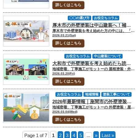
業者選び
神奈川県
補助金・助成金情報
詳しくはこちら
費用について
雨漏り診断
〇〇の選び方
お役立ちコラム
厚木市の外壁塗装は中山建装へ！補助金・助成金ガイド｜屋根塗装・屋根修理・リフォーム・太陽光発電までまとめて解説
中山建装について
厚木市
地域情報
厚木市で外壁塗装を考え始めた方の中には、 「補助金は使えるのか」 「屋根塗装や屋根修理も一緒に見たほうがいいのか」 「太陽光発電まで含めると何が変わるのか」 と迷う方も多いのではないでしょうか。厚木市は、このテーマで最初に誤解しやすいポイントがあります。というのも、市公式が“外壁塗装や屋根塗装で市の補助金が受けられる”ように見せる紛らわしいサイトに注意と案内しているからです。 つまり、厚木市では「塗装単独で誰でも使える市補助がある」と決めつけず、制度の目的と条件を先に整理することが大切です。 今回のお役立ちコラムでは、厚木市で外壁塗装を検討している方へ向けて、市公式で確認できる補助金・助成金の考え方を整理しながら、屋根塗装、屋根修理、外装リフォーム、内装リフォーム、太陽光発電まで含めて、どこまで補助対象に入り得るのかをわかりやすく解説します。 市補助が使えるケース、使いにくいケース、その代わりに見ておきたい国や県の制度までまとめて整理していきます。 [myphp file="comContactL"] 厚木市でまず整理したい外壁塗装補助金の全体像 厚木市の補助金情報を調べるときは、最初に「塗装単独の補助なのか」「住まい全体の改修の一部として見たほうがいいのか」を分けて考える必要があります。 厚木市で確認しやすいのは、親元近居・同居に伴う住宅改修補助や、省エネ改修に関する税制上の減額です。反対に、一般的な外壁塗装だけを直接対象にした市補助として案内されているわけではありません。 先に結論を整理すると、厚木市は次の見方がわかりやすいです。 外壁塗装だけを単独で考えると、市補助はかなり限定的 親元同居のための改修なら、外壁や屋根が対象経費に入り得る 窓や断熱まで広げると、税制・県・国の制度が見えてくる 太陽光発電まで考えるなら、市の最新発表と国制度の両方を見るべきです。 見るべき制度 厚木市での位置づけ 外壁塗装との関係 親元近居・同居住宅取得等支援事業補助金 市の住宅改修補助として確認しやすい 条件に合えば外壁・屋根が対象経費に入り得る 省エネ改修の固定資産税減額 税制上の支援 塗装単独ではなく窓・断熱改修との組み合わせ向き 神奈川県既存住宅省エネ改修事業費補助金 県制度 窓改修必須。壁断熱などを加えると検討余地あり 住宅省エネ2026キャンペーン 国制度 外壁塗装そのものではなく、窓・給湯・省エネ改修と相性が良い 上のように整理すると、厚木市では「塗装だけの補助」を探すより、どの制度の土俵に乗せるかを考えた方がわかりやすいです。 厚木市で補助対象に入りやすい工事と注意点 厚木市で一番現実的に見ておきたいのは、親元近居・同居住宅取得等支援事業補助金の住宅改修補助金です。この制度は、市外に住んでいる子世帯が新たに厚木市で親世帯と同居を始める際、親世帯が現に居住している住宅の改修費用の一部を補助する制度です。 公式要綱では、住宅改修補助金の対象経費として、屋根、雨樋、柱、外壁等の外装工事費用のほか、内装工事、建具工事、電気・ガス等の設備工事、トイレ・風呂・キッチン等の給排水工事も挙げられています。 この制度が向いているケースは次のようなパターンです。 親世帯の家に子世帯が同居する 外壁だけでなく、屋根や内装、水まわりも一緒に整えたい 工事費をある程度まとめてかける予定がある 住まい全体の動線や使い勝手も改善したい。 ただし、ここで大切なのは、経年劣化に伴う単なる修繕は対象外だという点です。厚木市の案内では、住宅改修補助金は「同居による世帯員の増加に伴い必要となる修繕、増築、設備改善等の機能向上に資する経費」が前提であり、一般的な塗り替えや、古くなったから直すだけの工事をそのまま補助に当てはめるのは危険です。 補助額は住宅改修補助金が補助対象経費の10分の1で上限20万円、さらに条件によって加算がある一方、住宅改修補助金自体の対象工事費には上限の考え方もあります。 工事の考え方 補助対象になりやすさ ポイント 単純な外壁塗装の塗り替え 低い 経年劣化のみの修繕は制度趣旨とずれやすい 親元同居に伴う外壁・屋根改修 高い 外装工事費用が対象経費に明記されている 外壁＋内装＋設備改善をまとめた改修 高い 制度の目的と相性が良い 雨漏り原因の補修を含む住まい全体の改修 状況次第 同居開始に必要な改修として整理できるかが重要 厚木市で補助金を活かしたい方ほど「この工事は塗装工事か」よりも、“同居開始に必要な改修として説明できるか”で判断した方がズレにくいです。 厚木市で市補助に当てはまらない場合の考え方 厚木市で塗装単独の市補助に当てはまらない場合でも、補助の可能性がゼロになるわけではありません。見方を変えて、断熱改修や給湯設備の更新、太陽光発電まで広げると、別の制度が見えてきます。厚木市には、一定の省エネ改修工事を行った住宅に対して、翌年度分の固定資産税の3分の1相当額を減額する制度があります。ここでは窓の改修が必須で、床・天井・壁の断熱改修を組み合わせる形です。自己負担費用が60万円超などの条件もあるため、外壁塗装単体より、窓・断熱・設備を含めた住まい全体の改善と相性が良いです。 市補助に当てはまらないときほど、次の順で考えると整理しやすいです。 外壁塗装だけの話なのか 屋根や内装もまとめて見直すのか 窓・断熱・給湯まで含めて省エネ改修に広げるのか 太陽光発電や蓄電池まで含めて中長期の光熱費削減を狙うのか。 制度 使いどころ 注意点 厚木市の省エネ改修に伴う固定資産税減額 窓・壁・床・天井の断熱改修を考えるとき 窓改修が必須、自己負担額要件あり 神奈川県既存住宅省エネ改修事業費補助金 窓改修を中心に断熱性能を上げたいとき 窓（玄関ドア等含む）の改修が必須、上限20万円 住宅省エネ2026キャンペーン 窓・給湯・省エネ改修を組み合わせるとき 外壁塗装そのものが主対象ではない 太陽光発電・蓄電池 厚木市の最新発表や国・県制度と併用検討 募集時期・要件の確認が必要 厚木市では、塗装単独の補助金記事を書くと誤解を招きやすい反面、外壁塗装をきっかけに住まい全体の工事計画を組み立てる記事にすると、むしろ検索意図と実態の両方に合いやすくなります。 参考にした公的サイト 厚木市の補助金は、制度名だけで判断せず、目的・条件・着工前後の扱いまで必ず確認してから進めるのが安全です。 以下に今回のコラムで参考、引用したサイトリンクをご紹介します。 厚木市 親元近居・同居住宅取得等支援事業補助金 厚木市 親元近居・同居住宅取得等支援事業補助金交付要綱 厚木市 リフォーム補助金についての紛らわしいインターネットサイトに御注意ください 厚木市 熱損失防止改修住宅に対する固定資産税の減額 神奈川県既存住宅省エネ改修事業費補助金 住宅省エネ2026キャンペーン [myphp file="comContactL"] FAQ｜厚木市の外壁塗装補助金・助成金についてよくある質問 厚木市で外壁塗装の補助金を調べると「使えると書いてある情報」と「市公式の説明」が食い違っていることがあります。実際、厚木市は、外壁塗装や屋根塗装で市の補助金が受けられるように見せる紛らわしいサイトへの注意喚起を出しています。 だからこそ、制度名だけで判断するのではなく「誰が」「どんな目的で」「どの工事に」使えるのかまで確認することが大切です。 Q.厚木市では外壁塗装だけで補助金が使えますか？ A.厚木市では、一般的な意味での「外壁塗装だけに幅広く使える市補助」があると考えるのは危険です。市公式でも、外壁塗装や屋根塗装で市の補助金が受けられるように見せる紛らわしい案内に注意するよう案内されています。 実際に市制度として確認しやすいのは、親元近居・同居住宅取得等支援事業補助金のうちの住宅改修補助金ですが、これは市外から転入する子世帯が親世帯と同居を始めることに伴う改修が前提です。しかも、対象経費は「世帯員の増加に伴い必要となる工事費用」であり、単なる模様替えや経年劣化に伴う修繕は対象外とされています。 つまり、築年数が経ったから外壁を塗り替えたい、という通常の塗装工事をそのまま厚木市の補助金に当てはめるのは難しいと考えた方が安全です。 Q.厚木市で外壁や屋根の工事が補助対象に入りやすいのはどんなケースですか？ A.厚木市で外壁や屋根の工事が補助対象に入りやすいのは、親元同居の開始に伴って住まい全体を整えるケースです。 親元近居・同居住宅取得等支援事業補助金の住宅改修補助金では、対象経費として、屋根、雨樋、柱、外壁などの外装工事費用のほか、床・内壁・天井などの内装工事、建具工事、電気・ガス等の設備工事、トイレ・風呂・キッチン等の給排水工事も挙げられています。つまり、外壁塗装だけを見るよりも、屋根修理や内装リフォーム、水まわり改善まで含めて、同居のために必要な改修として整理できるかがポイントになります。 また、改修費用の合計が50万円以上であることも条件のひとつです。そのため、厚木市では「外壁塗装の補助金」という切り口より「親世帯の家を同居しやすい状態に整える改修の一部として外壁や屋根も対象になる」と理解した方が実態に合っています。 Q.厚木市の補助金が使えない場合、次に何を見ればいいですか？ A.厚木市の市補助が使えない場合でも、そこで終わりではありません。外壁塗装単独ではなく、窓・断熱・設備更新まで視野を広げると、別の制度が見えてきます。 たとえば厚木市には、一定の省エネ改修を行った住宅に対して固定資産税を減額する制度があり、窓の改修を必須としたうえで、床・天井・壁の断熱改修などを行うと、翌年度分の固定資産税の3分の1相当額が減額されます。 また、国の住宅省エネ2026キャンペーンや、神奈川県の既存住宅省エネ改修事業費補助金も、窓改修や断熱改修と相性が良い制度です。つまり、厚木市で「塗装だけでは補助に乗りにくい」と感じたら、住まいの性能改善まで含めて工事計画を組み直すことが、実務的にはかなり有効です。 厚木市の外壁塗装補助金で迷ったら中山建装へ｜制度確認から工事相談までまとめて対応します 厚木市で外壁塗装の補助金や助成金を調べると、 「塗装だけで使えるのか」 「屋根塗装や屋根修理も一緒に対象になるのか」 「断熱改修や太陽光発電まで広げたほうがいいのか」 と迷いやすいものです。 厚木市では一般的な外壁塗装を単独でそのまま市補助に当てはめるのは難しく、親元同居に伴う住宅改修や、省エネ改修、税制優遇、県や国の制度まで視野を広げて整理することが重要です。だからこそ、補助金の有無だけで工事を判断するのではなく「今の住まいに必要な工事は何か」「どの制度なら条件に合うのか」を一緒に見極めることが大切になります。 中山建装では、厚木市での外壁塗装、屋根塗装、屋根修理、外装リフォームのご相談はもちろん、補助金や助成金の活用を見据えた工事計画の整理にも対応しています。まずは問い合わせフォームからのお問い合わせ、メール、電話でのご相談、ショールームへの来店など、ご都合のよい方法で中山建装へお気軽にご相談ください。 [myphp file="comContactL"] ▼合わせてチェック▼ 中山建装塗装専門ショールーム 大和店 中山建装：カラーシミュレーションページ
塗装工事について
外壁塗装
外装劣化診断
2026.03.21(Sat)
屋根塗装
業者選び
法律関連
神奈川県
詳しくはこちら
補助金・助成金情報
費用について
雨漏り診断
お役立ちコラム
中山建装について
大和市で外壁塗装を考え始めたら読むコラム｜費用相場と施工事例を中山建装が紹介
劣化・補修・小工事
地域情報
地域密着、丁寧施工がモットーの 屋根塗装・外壁塗装専門店の中山建装です！ 代表取締役の中山です！ 大和市で外壁塗装をご検討中の方の中には、 「そろそろ塗り替えが必要かもしれない」 「費用はどれくらいかかるのか知りたい」 「どこに相談すればいいのかわからない」 と感じている方も多いのではないでしょうか。外壁塗装は、住まいの見た目を整えるためだけでなく、雨や紫外線から建物を守るためにも大切な工事です。 今回のお役立ちコラムでは、大和市で外壁塗装を考え始めた方へ向けて、塗り替えの目安、費用相場、施工事例、ご相談から工事までの流れをわかりやすくご紹介します。 ▼合わせて読みたい▼大和市で外壁塗装するならいくら？相場＆費用の内訳もチェック！ [myphp file="comContactL"] 大和市で外壁塗装をご検討中の方へ 外壁塗装は、見た目をきれいにするための工事と思われがちですが、実際には住まいを長持ちさせるためのメンテナンスでもあります。まずは、大和市で外壁塗装を検討する際に知っておきたい劣化症状や、塗り替えを考えるべきタイミングを整理しておきましょう。 こんな症状があれば塗り替えのサインです 外壁の劣化症状によって、塗装だけで対応しやすいケースもあれば、補修を優先すべきケースもあります。まずは代表的な症状ごとの考え方を一覧で見てみましょう。 症状 状態の目安 塗装で済む可能性 必要になりやすい対応 チョーキング（手に白い粉がつく） 塗膜の防水性が低下しているサイン 高い 高圧洗浄後に塗装メンテナンス 色あせ・ツヤ引け 紫外線や雨風で塗膜が劣化している状態 高い 塗装メンテナンス 軽度の汚れ・コケ・カビ 表面の防汚性や防水性が落ち始めている状態 高い 洗浄＋塗装メンテナンス ヘアークラック（細いひび割れ） 軽微なひび割れで初期劣化の可能性 比較的高い 下地補修をしてから塗装 深いひび割れ・幅のあるクラック 雨水侵入につながるおそれがある状態 低い ひび割れ補修後に塗装 コーキングのひび割れ・硬化 目地の防水機能が落ちている状態 低い 打ち増しまたは打ち替え後に塗装 コーキングの大きな切れ・欠損 すでに防水ラインが切れている可能性が高い 低い 打ち替えを優先 外壁の反り・浮き 下地や外壁材自体に傷みが進んでいる可能性 低い 状態確認のうえ補修または一部張替え 塗膜のはがれ・ふくれ 下地不良や水分影響が疑われる状態 低い 原因確認＋補修後に塗装 見た目が似ている症状でも、塗装で済むか、先に補修が必要かは状態によって変わります。とくに、ひび割れが深い場合やコーキングの傷みが大きい場合は、塗る前の下地処理が仕上がりと耐久性を左右します。 塗装で済むケースと補修が必要なケースの違い 軽度の色あせや汚れ、チョーキングのように、主に塗膜の機能低下が中心となっている症状であれば、基本的には塗装によるメンテナンスで対応しやすいといえます。こうした状態は、外壁材そのものが大きく傷んでいるというよりも、表面の保護機能が弱まってきている段階だからです。 一方で、ひび割れが深い場合や幅が広い場合、コーキングが大きく切れている場合、外壁材の浮きや反りが見られる場合は注意が必要です。これらは、すでに雨水が入り込みやすい状態になっている可能性があり、表面だけを塗り直しても根本的な解決にはつながりません。 むしろ、傷みを残したまま塗装をしてしまうと、見た目は一時的に整っても、短期間で再発したり、塗膜のはがれや膨れにつながったりすることがあります。外壁塗装で大切なのは、ただ新しい塗料をのせることではなく、塗る前に下地の状態をきちんと見極め、必要な補修を行ったうえで仕上げることです。 だからこそ、仕上がりの美しさだけでなく、数年後の持ちまで考えるなら「今の症状が塗装で済む段階なのか、それとも補修を優先すべき段階なのか」を正しく判断することが重要です。 大和市の外壁塗装の費用相場 外壁塗装の費用は、建物の大きさだけで決まるわけではありません。大和市で外壁塗装を検討する場合も、外壁の傷み具合や付帯部の範囲、選ぶ塗料によって金額は変わります。ここでは、まず全体の目安をつかんでおきましょう。 30坪前後の外壁塗装の費用目安 一般的な戸建て住宅では、建物の大きさや仕様にもよりますが、30坪前後で外壁塗装を行う場合、おおむね55万円台〜104.72万円台です。もちろん実際の金額は現地調査をしてみないと確定しませんが、まずは相場感を知っておくことで、見積書を見たときの判断がしやすくなります。 見積金額が変わる主なポイント 費用差が出やすいポイントとしては、足場の有無、下地補修の量、シーリング工事の範囲、雨樋や破風板など付帯部塗装の有無、塗料のグレードなどが挙げられます。見積書を見るときは、総額だけでなく「何が含まれているか」まで確認することが大切です。 【外壁塗装見積もりチェックリスト】 □塗装面積の根拠が明記されているか（建物図面や実測値が記載されているか） □塗装範囲・下地補修・付帯部分（雨どい・破風板など）の範囲や内容が明確か □使用塗料の商品名・グレード・メーカーが具体的に書かれているか □足場費用・養生費・高圧洗浄など、各作業ごとの内訳が明記されているか □「一式」や「オプション」表記が多すぎないか、内容が詳しく説明されているか □追加料金が発生する可能性と、その条件がきちんと説明されているか □保証内容やアフターサービスについて記載があるか □工事のスケジュールや工期が明示されているか □諸経費や消費税など、総額の内訳まで透明に記載されているか ▼合わせて読みたい▼【大和市】戸建ての外壁塗装をしたい！見積り方法＆業者を選ぶコツ [myphp file="comContactL"] 中山建装が大和市で選ばれる理由 外壁塗装は決して安い買い物ではないからこそ、価格だけでなく、診断の丁寧さや説明のわかりやすさ、工事後の安心感まで含めて比較することが大切です。 大和市で中山建装がご相談をいただく理由について、ポイントを絞ってご紹介します。 地域密着で大和市の住まい相談に対応 住まいの傷み方は、築年数だけでなく、立地や日当たり、周辺環境によっても変わります。地域に根ざして外壁塗装のご相談を受けている会社であれば、建物ごとの状態を見ながら、必要な工事を整理して提案しやすい点が強みです。 大和店で相談できる安心感 外壁塗装は、写真や見積書だけではわかりにくいことも多い工事です。大和店で相談できる体制があることで、工事内容や施工事例を見ながら話を進めやすくなり、初めて塗装を検討する方でも不安を整理しやすくなります。 診断から工事後まで見据えたサポート体制 現地調査を行い、住まいの状態を確認したうえで見積もりを作成し、工事内容を説明したうえで進めていく流れは、外壁塗装ではとても重要です。工事前だけでなく、完工後まで安心して相談できる体制があるかどうかも、会社選びの大切な判断材料になります。 大和市の外壁塗装施工事例集 実際の施工事例を見ると、どのような症状に対してどんな工事を行ったのかが具体的にイメージしやすくなります。ここでは、大和市での外壁塗装事例の一例をご紹介します。 色あせや汚れが気になっていた住宅の外壁塗装事例：大和市｜H様邸｜外壁塗装｜屋根塗装 https://nakayama-kensou.com/works/48243/ 築年数の経過とともに外壁全体の色あせや汚れが目立ってきた住宅では、洗浄と下地確認を行ったうえで塗装を実施することで、見た目の印象が整うだけでなく、防水性の回復にもつながります。 コーキングの傷みが見られた住宅のメンテナンス事例：大和市｜S様邸｜外壁塗装｜屋根塗装 https://nakayama-kensou.com/works/48748/ サイディング外壁では、塗膜だけでなく目地部分のコーキングの劣化も重要です。塗装前に必要な補修を行うことで、見た目だけでなく、雨水の浸入リスクを抑える工事につながります。 外壁とあわせて付帯部も整えた事例：大和市｜I様邸｜外壁塗装｜屋根塗装 https://nakayama-kensou.com/works/49112/ 外壁塗装では、雨樋や破風板、水切りなど付帯部も一緒に整えることで、仕上がり全体に統一感が出ます。建物全体の印象を整えたい方にとっては、こうした部分まで含めた提案が重要になります。 お問い合わせから工事までの流れ 外壁塗装を初めて依頼する場合、「相談したらすぐ契約になるのでは」と不安に感じる方もいらっしゃいます。ここでは、大和市でご相談いただいた際の一般的な流れを簡単にご紹介します。 現地調査・診断・お見積もり まずはお問い合わせをいただいたうえで現地調査を行い、外壁や付帯部の状態を確認します。そのうえで必要な工事内容を整理し、見積もりとしてご案内します。 住まいの状態によって必要な工事は変わるため、実際の建物を見たうえで判断することが大切です。 ご契約から工事完了まで 工事内容と金額に納得いただいたうえでご契約となり、その後に着工日程を調整して工事を進めていきます。施工中も工程を確認しながら進め、完工後は仕上がりを確認してお引き渡しとなります。 [myphp file="comContactL"] FAQ｜大和市の外壁塗装でよくある質問 大和市で外壁塗装をご検討中の方から、よくいただくご質問をまとめました。 Q.見積もりだけでもお願いできますか？ A.はい、まずは住まいの状態を確認したうえで見積もりをご案内する流れになります。すぐに工事を決める必要はありませんので、まずは今の状態を把握したいという方もご相談ください。 Q.外壁と屋根は一緒に工事した方がいいですか？ A.建物の状態によりますが、足場を設置するタイミングを活かして同時に工事を行うことで、結果的に効率よくメンテナンスしやすいケースもあります。まずは外壁と屋根の状態を一緒に確認するのがおすすめです。 Q.訪問営業で塗装をすすめられたのですが見てもらえますか？ A.はい、そのようなご相談も可能です。突然の訪問で不安になった場合は、その場で契約せず、まずは別の視点で住まいの状態を確認してもらうことが大切です。 大和市で外壁塗装をご検討中なら中山建装｜大和店へご相談ください 大和市で外壁塗装をご検討中で、 「まだ塗り替えの時期かわからない」 「まずは費用感を知りたい」 「今の外壁の状態だけでも見てほしい」 と感じている方は、中山建装大和店までお気軽にご相談ください。 外壁塗装は、早すぎても遅すぎても判断が難しい工事だからこそ、まずは今の住まいがどのような状態なのかを知ることが大切です。 中山建装では、現地調査を行ったうえで、必要な工事内容をわかりやすくご案内しています。 大和市で外壁塗装をご検討中の方は、問い合わせフォームからのお問い合わせ、電話でのご相談、大和店へのご来店など、ご都合のよい方法でご相談ください。 [myphp file="comContactL"] ▼合わせてチェック▼ 中山建装塗装専門ショールーム 大和店 中山建装：カラーシミュレーションページ
塗装工事について
外壁塗装
外装劣化診断
2026.03.20(Fri)
大和市
施工事例集
神奈川県
見積りについて
詳しくはこちら
費用について
お役立ちコラム
地域情報
塗装工事について
2026年最新情報｜座間市の外壁塗装補助金ガイド｜屋根塗装・屋根修理・リフォーム・太陽光発電まで完全解説
塗装費用について
外壁塗装
座間市
地域密着、丁寧施工がモットーの 外壁塗装・屋根塗装専門店の中山建装です！ 代表取締役の中山です！ 座間市で戸建ての工事に使える補助金を調べるときは、まず市の補助金が何に使えるのかを整理しておくことが大切です。 2026年3月17日時点で、座間市公式ページで住宅オーナー向けに確認しやすいのは「子育て世帯等住宅リフォーム補助制度」と「スマートハウス関連設備設置補助金（太陽光発電・リチウムイオン蓄電池）」です。 反対に、外壁塗装や屋根塗装だけを単独で対象にした補助金は、今回確認した座間市公式ページでは明確に確認できませんでした。そのため、塗装工事を検討している方ほど「塗装単独の補助」を探すより、住宅リフォーム補助の対象工事に入るかどうかを確認する視点が重要です。 ▼合わせて読みたい▼座間市の外壁塗装費用はいくら？坪数別相場と見積りの落とし穴をプロが解説 [myphp file="comContactL"] 子育て世帯等住宅リフォーム補助制度は、まとまった改修を考える家庭ほど使いやすい 令和7年度座間市子育て世帯等住宅リフォーム補助制度は、18歳以下の子ども、または妊婦が属する世帯が現に居住する市内住宅を対象にした制度です。 申請条件として、市税の滞納がないこと、市内に本店・本社がある業者による工事であること、着工前申請であること、工事費が税抜30万円以上であることなどが定められていました。 補助額は工事金額の2分の1、上限30万円です。つまり、外装リフォームや内装リフォームをある程度まとめて進めたい子育て世帯には、非常に相性の良い制度です。なお、令和7年度の受付はすでに終了しており、募集は第1回・第2回とも終了しています。 ただし、外壁塗装・屋根塗装が補助対象かは「対象工事資料」の添付確認が必要 この制度は使い勝手が良い一方で、注意点もあります。座間市公式ページ本文には「対象工事に該当する工事（下記添付ファイルを参照）」とあり、対象工事の詳細は別添資料確認が前提になっています。 つまり、公開本文だけでは外壁塗装や屋根塗装が必ず対象だと断定できません。また、着工中・着工済みの工事は対象外で、交付決定通知後に着工しなければならない点も重要です。 塗装や屋根工事でこの補助金を使いたい場合は、見積もりを取る前後の段階で「対象工事に入るか」を先に確認しておくべきです。 太陽光発電と蓄電池は座間市のスマートハウス補助が王道 太陽光発電を検討している方は、座間市のスマートハウス関連設備設置補助金を必ず確認したいところです。令和7年度は、住宅用太陽光発電システムが1kWあたり1万円、上限4万円、リチウムイオン蓄電池が定額4万円でした。 対象要件として、太陽光は最大出力10kW未満であること、蓄電池はZEH支援事業の補助対象設備であることなどが示されています。市内住宅に設置し、自らの居住区画内で使うことも条件です。 令和7年度の市の太陽光補助は受付終了。令和8年度は公式発表待ち ただし、このスマートハウス補助は令和7年10月7日時点で申請額累計が予算額に達し、受付終了となっています。 2026年3月17日時点では、令和8年度版の募集ページは座間市公式でまだ確認できていません。そのため、記事では「現在募集中」と書くのではなく、前年度は実施されていたが、次年度は市公式の新着確認が必要という書き方が正確です。 太陽光発電や蓄電池は問い合わせが集中しやすい分野なので、募集開始後に検討するより、事前に工事内容や屋根状態まで整理しておく方が動きやすくなります。 参考サイト：環境保全に関する助成（座間市の環境系補助一覧） 座間市の市補助が終わっていても、国の住宅省エネ2026はチェックしたい 座間市の市補助金だけを見ると「今年はもう終わっている」と感じる方もいると思います。ただ、戸建てオーナーが見落としやすいのが、国の住宅省エネ2026キャンペーンです。 公式サイトでは、リフォーム分野について子育て世帯に限らず、すべての世帯が対象と案内されています。外壁塗装そのものに直接補助が付く制度ではありませんが、窓・断熱・給湯設備の見直しを組み合わせるなら、かなり使い勝手の良い制度です。 窓・断熱を一緒に見直すなら「みらいエコ住宅2026」「先進的窓リノベ2026」 住宅省エネ2026キャンペーンのリフォームでは、みらいエコ住宅2026事業と先進的窓リノベ2026事業が戸建てでも使いやすい制度です。 公式サイトでは、みらいエコ住宅2026事業はリフォーム内容に応じて40万円～100万円、先進的窓リノベ2026事業は住宅1戸あたり100万円が補助上限とされています。つまり、外壁塗装だけでは補助対象にしにくい場合でも、窓や断熱改修まで視野に入れると、補助金活用の幅が広がります。 とくに築年数の古い戸建てでは、塗装と一緒に「夏暑い・冬寒い」を改善したい方と相性が良いです。 給湯器交換まで考えるなら「給湯省エネ2026」も候補になる もうひとつ見ておきたいのが給湯省エネ2026事業です。公式のリフォーム案内では、戸建て住宅は2台まで対象で、エコキュートには性能加算3万円/台、電気温水器の撤去には撤去加算2万円/台が設定されています。 つまり、外壁塗装や屋根工事をきっかけに、給湯設備の交換までまとめて考える家庭には相性の良い制度です。住まい全体の維持費や光熱費を見直したい方には、太陽光発電だけでなく給湯設備まで含めて考える価値があります。 国の補助金は「施工店経由」で進む。自分で直接申請する仕組みではない 住宅省エネ2026は消費者本人が自分で申請する制度ではありません。公式では、交付申請等の手続きは工事施工者等が行う仕組みで、2026年3月10日から住宅省エネ支援事業者の登録が始まっています。 つまり、補助金を使いたい場合は、制度内容を知っている施工店と一緒に進めることが前提です。補助金を使うかもしれない方ほど、工事会社選びを先に間違えないことが重要です。 [myphp file="comContactL"] 補助金情報を踏まえると、座間市の戸建てオーナーはこう考えると分かりやすい 補助金の観点だけで整理すると、座間市の戸建てオーナーは次のように考えると分かりやすいです。 子育て世帯でリフォーム全体を考えている方…座間市の子育て世帯等住宅リフォーム補助制度を確認 太陽光発電や蓄電池を考えている方…座間市のスマートハウス補助の次年度募集有無を確認 塗装だけでなく断熱・窓・給湯まで含めて住まい全体を改善したい方...国の住宅省エネ2026キャンペーンも同時に見る この順で整理すると「何の補助金を見ればいいか」がかなりはっきりします。なお、外壁塗装・屋根塗装単独の補助は、座間市公式ページでは明確に確認できていないため、対象工事の範囲を事前に確認しながら進めるのが安全です。 [myphp file="comContactL"] FAQ｜座間市の外壁塗装・屋根塗装・リフォーム・太陽光発電についてよくある質問 座間市で外壁塗装をご検討中の方からは、塗り替えの時期だけでなく、屋根修理の必要性やリフォームの進め方、太陽光発電との関係まで、さまざまなご相談をいただきます。実際、戸建ての工事はひとつの工事だけで完結することのほうが少なく、全体を見ながら考えたほうが失敗しにくいものです。 ここでは、座間市のお客様から特によくいただくご質問を3つに絞ってお答えします。 Q.座間市で外壁塗装をするなら、屋根も一緒に点検したほうがいいですか？ A.はい、私は外壁塗装をご相談いただいたときほど、屋根も一緒に確認したほうがいいと考えています。 理由は単純で、外壁は毎日目に入るので色あせやひび割れに気づきやすい一方、屋根は普段ほとんど見えないため、傷みが進んでいても見落とされやすいからです。実際には、外壁より先に屋根の塗膜が切れていたり、板金や下地側に不具合が出ていたりすることもあります。 最初に全体を見ておけば、塗装でいいのか、補修が必要なのか、今やるべき工事の優先順位がはっきりします。 Q.雨漏りがある場合は、塗装よりも屋根修理を優先したほうがいいのでしょうか？ A.まず優先するべきなのは、塗装か修理かを決めることではなく、雨漏りの原因をきちんと突き止めることです。雨漏りは屋根材の割れやズレだけでなく、板金、シーリング、防水層、外壁のひび割れなど、いろいろな箇所が原因になります。 原因を特定しないまま外壁塗装や屋根塗装だけを進めても、根本的に解決しないことがあります。私は、雨漏りが絡む工事ほど「見た目」ではなく「原因」で判断するべきだと思っています。だからこそ、座間市で雨漏りが気になる方は、まず全体診断から入るのが安心です。 Q.太陽光発電や補助金のことも、外壁塗装の相談と一緒に話して大丈夫ですか？ A.もちろん大丈夫です。むしろ私は、住まいの工事を別々に考えすぎないほうが、結果として分かりやすく、無駄も減らせると思っています。 太陽光発電は屋根の状態と切り離して考えられませんし、補助金も工事内容や申請のタイミングによって使えるかどうかが変わります。外壁塗装、屋根修理、外装リフォーム、内装リフォーム、太陽光発電をまとめて整理すると、どこから手を付けるべきかが見えやすくなります。 中山建装では、塗装だけでなく補助金申請工事まで含めてご相談を受けていますので、住まい全体を見ながら進めたい方に向いています。 [myphp file="comContactL"] 座間市で外壁塗装も屋根修理も補助金工事もまとめて相談するなら中山建装へ 座間市で外壁塗装を考え始めた方の多くは、実際には塗装だけを知りたいわけではありません。屋根塗装や屋根修理も必要なのか、外装リフォームと内装リフォームをどう整理すればいいのか、太陽光発電まで含めて今の家に合った進め方は何なのか。そうした住まい全体の答えを知りたいのだと思います。私は、戸建ての工事は単発で切り分けるのではなく、これからの暮らし方や維持管理まで含めて考えるべきだと考えています。 中山建装は、厚木市・大和市・座間市の地域密着型業者として7000棟以上の施工実績を重ね、外壁塗装業者という枠を超えて、屋根修理、各種リフォーム、太陽光発電、補助金申請工事まで含めたご提案を行ってきました。塗装だけで済むのか、修理まで必要なのか、まとめて進めたほうが良いのか。その迷いを現場目線で整理し、分かりやすくお伝えすることが私たちの役割です。 座間市で住まいのことをどこに相談するべきか迷われたら、中山建装へご相談ください。問い合わせフォームからのお問い合わせ、メール、電話でのご相談、ショールームへの来店まで、状況に合わせてしっかり対応いたします。 [myphp file="comContactL"] ▼合わせてチェック▼ 中山建装塗装専門ショールーム 厚木店 中山建装塗装専門ショールーム 大和店
補助金・助成金情報
費用について
2026.03.04(Wed)
詳しくはこちら
Page 1 of 7
1
2
3
4
5
...
»
Last »