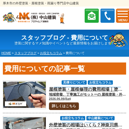
厚木市の外壁塗装・屋根塗装・雨漏り専門店中山建装
MENU
スタッフブログ - 費用について
塗装に関するマメ知識やイベントなど最新情報をお届けします！
HOME
>
スタッフブログ
>
お役立ちコラム
>
費用について
費用についての記事一覧
見積りについて
お役立ちコラム
屋根塗装・屋根修理の費用相場｜塗装・カバー工法・葺き替えの判断基準
塗装工事について
雨漏り
屋根カバー工事
地域密着、丁寧施工がモットーの 屋根塗装・外壁塗装専門店の中山建装です！ 代表取締役の中山です！ 屋根のメンテナンスを考え始めたとき、多くの方が最初に気になるのは「いくらかかるのか」という費用面です。しかし、屋根工事は外壁塗装と違い、普段の生活で状態を確認しにくいため、塗装で済むのか、補修が必要なのか、カバー工法や葺き替えまで検討すべきなのか判断しづらい工事です。 そのため、相場だけを見て工事を決めると、本来必要な補修を見逃したり、反対にまだ不要な大きな工事を選んでしまったりすることがあります。大切なのは、費用の安さだけでなく、現在の屋根の状態に合った工事を選ぶことです。 神奈川県内でも、大和市・厚木市・座間市・海老名市などの県央エリアでは、夏場の日差し、台風や強風雨、住宅密集地での足場条件によって屋根の劣化状況や工事費用が変わることがあります。とくに屋根は地上から見えにくいため、見積もり前の診断で屋根材、棟板金、下地、雨漏りの有無まで確認しておくことが重要です。 今回のお役立ちコラムでは「屋根塗装と屋根修理の相場」について、塗装・部分補修・カバー工法・葺き替えの費用目安と、見積もり前に知っておきたい判断基準を解説します。 [myphp file="comContactL"] 屋根塗装・屋根修理の相場と工事内容の違い 屋根工事と一口に言っても、塗装・部分補修・カバー工法・葺き替えでは工事内容も費用も大きく異なります。色あせや塗膜の劣化であれば塗装で対応できる場合がありますが、屋根材そのものが傷んでいる場合は修理や改修工事が必要です。 一般的な戸建住宅における費用目安は以下の通りです。 工事内容 費用目安 主な目的 屋根塗装 約30万〜80万円 防水性・美観・保護機能の回復 部分補修 約3万〜30万円 棟板金、割れ、浮きなどの補修 カバー工法 約80万〜200万円 既存屋根の上に新しい屋根を重ねる 葺き替え 約120万〜300万円 既存屋根を撤去して新しい屋根に交換 建物の大きさや屋根材、劣化状況、屋根の勾配、足場条件によって費用は変動します。とくに屋根工事は、同じ坪数の住宅でも屋根面積や形状によって金額が変わりやすいため、総額だけでなく工事内容の違いを見ることが大切です。 屋根塗装の相場 屋根塗装は、屋根材そのものを交換する工事ではなく、防水性能や保護機能を回復させるためのメンテナンスです。スレート屋根や金属屋根など、塗装による保護が必要な屋根材では、定期的な塗装によって劣化の進行を抑えることができます。 一般的な戸建住宅の場合、屋根塗装の相場は30万〜80万円前後が目安です。ただし、この金額には足場代が含まれているケースと含まれていないケースがあります。屋根工事は高所作業になるため、安全確保のために足場設置が必要になることがほとんどです。 外壁塗装と同時に屋根塗装を行う場合は、足場を共用できるため、別々に工事するより効率的です。反対に、外壁塗装だけを先に行い、数年後に屋根工事をする場合は、再度足場費用が発生する可能性があります。見積もりを比較する際は、屋根塗装単体の金額だけでなく、外壁との同時施工や将来的な足場費用まで含めて考えることが重要です。 ▼大和市の屋根塗装費用はこちら▼大和市で屋根塗装はいくらかかる？見積前に知っておきたい基礎知識 部分補修・棟板金修理の相場 屋根全体の工事が必要になる前段階で行われるのが部分補修です。代表的なものとして、棟板金の浮きや釘抜けの補修、コーキング補修、スレートの割れ補修、雨樋まわりの不具合調整などがあります。 部分補修の相場は数万円から30万円程度まで幅があります。劣化箇所が限定的であれば比較的低コストで対応できますが、被害範囲が広い場合や、複数箇所に不具合が出ている場合は補修費用も増加します。 とくに棟板金は、台風や強風の影響を受けやすい部分です。神奈川県央エリアでも、強風雨のあとに棟板金の浮き、釘抜け、板金のめくれが見つかることがあります。地上からは分かりにくくても、放置すると雨水が入り込み、下地の木材や防水紙を傷める原因になるため注意が必要です。 屋根の部分補修は、表面上は小さな不具合に見えても、実際には下地まで傷んでいるケースがあります。中山建装の診断では、見えている破損だけでなく、その周辺に雨水の侵入リスクがないかまで確認することが大切です。 カバー工法と葺き替えの相場 屋根材の劣化が進んでいる場合は、カバー工法や葺き替えが選択肢になります。カバー工法は、既存の屋根の上から新しい屋根材を重ねる工事です。既存屋根を撤去しないため、撤去費用や廃材処分費を抑えやすく、工期も比較的短くなりやすい特徴があります。一般的な相場は80万〜200万円前後です。 一方、葺き替えは既存屋根を撤去し、新しい屋根材に交換する工事です。下地まで確認・補修できるため、雨漏りや下地の腐食がある場合には根本的な改善につながります。ただし、撤去費用や処分費用が発生するため、相場は120万〜300万円程度と高くなる傾向があります。 カバー工法と葺き替えのどちらがよいかは、屋根材の種類と下地の状態によって変わります。既存屋根の下地が健全であればカバー工法を検討できますが、雨漏りが長く続いている場合や、野地板が傷んでいる場合は葺き替えが必要になることがあります。 また、瓦屋根など屋根材によってはカバー工法が適さないケースもあります。費用だけで「安い方」を選ぶのではなく、現在の屋根に施工できる工法かどうかを診断で確認することが重要です。 ▼葺き替え・カバーの費用比較▼大和市・厚木市｜屋根葺き替え・カバー工法の費用相場と選び方 [myphp file="comContactL"] 塗装で済む状態と修理が必要な状態の判断基準 屋根工事で最も重要なのは「どの工事を選ぶか」ではなく、「現在の屋根がどの状態にあるか」を把握することです。色あせ程度であれば塗装で対応できる場合がありますが、屋根材そのものが傷んでいる場合は塗装だけでは十分な効果が得られません。 確認したい主な症状は以下の通りです。 症状 考えられる状態 検討する工事 色あせ・塗膜劣化 防水性の低下 屋根塗装 コケ・藻の発生 水分が残りやすい状態 洗浄・塗装 棟板金の浮き 強風や経年劣化 部分補修 屋根材の割れ・欠け 屋根材の劣化 補修・カバー工法 雨漏り跡 下地や防水紙の劣化 カバー工法・葺き替え 広範囲の劣化 屋根材の寿命 カバー工法・葺き替え 大切なのは、症状の有無だけでなく、どの程度進行しているかを見ることです。軽度の劣化であれば塗装や補修で済む場合がありますが、劣化が広範囲に及んでいる場合は、塗装しても数年以内に再工事が必要になることがあります。 ▼屋根リフォームの判断基準はこちら▼座間市の屋根リフォームはどれを選ぶ？塗装・カバー・葺き替えの判断基準をプロが徹底整理 塗装で済む状態 屋根塗装で対応できるのは、屋根材そのものがまだ健全な状態の場合です。代表的な症状としては、色あせ、チョーキング、軽度のコケや藻の発生、表面的な塗膜劣化などが挙げられます。これらは塗膜の劣化によって起こるものであり、屋根材の寿命そのものが尽きているわけではありません。 とくにスレート屋根は、塗膜によって防水性を維持しているため、定期的な塗装が必要になりやすい屋根材です。塗膜が劣化すると水分を吸いやすくなり、割れや反りにつながることがあります。 金属屋根の場合は、サビが広がる前の塗装が重要です。軽度のサビであればケレン作業や下地処理を行ったうえで塗装できる場合がありますが、穴あきや腐食が進んでいる場合は塗装だけでは対応できません。 ガルバリウム鋼板は耐久性が高い屋根材ですが、まったくメンテナンス不要ではありません。傷やもらいサビが発生することもあるため、定期的な点検で状態を確認しておくと安心です。 カバー工法や葺き替えを検討する状態 屋根材の劣化が進んでいる場合は、塗装だけでは対応できません。スレートの割れが多発している場合、屋根材の反りが目立つ場合、棟板金の下地が傷んでいる場合、雨漏りが発生している場合は、カバー工法や葺き替えを検討する段階です。 塗装はあくまで屋根材の表面を保護する工事です。屋根材自体が割れていたり、防水紙や野地板まで傷んでいたりする場合、塗料を塗っても根本的な解決にはなりません。 カバー工法は、既存屋根を活かしながら新しい屋根材を重ねるため、下地の状態が良好であれば有力な選択肢になります。一方で、雨漏りが進行している場合や、下地の腐食が疑われる場合は、既存屋根を撤去して内部を確認できる葺き替えの方が適していることがあります。 工事費用だけを見ると塗装が魅力的に感じられます。しかし、状態に合わない工事を選ぶと、結果的に再工事が必要になり、総額が高くなる可能性があります。見積もり前には、屋根材の表面だけでなく、下地や雨漏りリスクまで確認することが大切です。 屋根だけ後回しにしない方が良い理由 屋根工事を検討する際に見落とされやすいのが足場費用です。屋根塗装や屋根修理では高所作業のため足場が必要になりますが、この足場は外壁塗装でも共通して使用します。 屋根だけを後回しにすると、外壁塗装の数年後に再び足場を組むことになり、余分な費用が発生する場合があります。外壁塗装を検討するタイミングは、屋根の状態も一緒に確認する良い機会です。 屋根材ごとに、注意したいポイントも異なります。 屋根材 注意したい劣化 判断のポイント スレート屋根 色あせ、割れ、反り 塗装かカバー工法かを診断 金属屋根 サビ、浮き、穴あき サビの進行度を確認 トタン屋根 サビ、腐食、穴あき 塗装で済むか交換が必要か確認 ガルバリウム鋼板 傷、もらいサビ 定期点検で早期対応 瓦屋根 ズレ、割れ、漆喰劣化 塗装ではなく補修や葺き直しを検討 屋根は地上から状態を確認しにくいため「まだ大丈夫だろう」と後回しにされがちです。しかし、屋根の劣化は雨漏りにつながると、室内の天井、断熱材、柱や梁などにも影響することがあります。 中山建装へ相談する際も、外壁だけでなく屋根、棟板金、雨樋、軒天、破風板まで建物全体で確認することで、今必要な工事と将来的に必要になりそうな工事を整理しやすくなります。足場費用や今後のメンテナンス計画を考えると、屋根と外壁を別々に考えるのではなく、建物全体として判断することが無駄な出費を防ぐポイントです。 ▼屋根と外壁の同時施工はこちら▼屋根と外壁は一緒が得？大和市で同時施工がおすすめな家 FAQ｜屋根塗装・屋根修理の相場に関するよくある質問 屋根塗装と屋根修理はどちらを選べばよいですか？ 屋根材そのものが健全で、色あせや軽度のコケ、塗膜劣化が中心であれば屋根塗装で対応できる場合があります。一方、割れ、反り、棟板金の浮き、雨漏り跡がある場合は補修やカバー工法、葺き替えが必要になることがあります。まずは屋根の状態を診断して判断することが大切です。 屋根塗装の見積もりで確認すべき項目は何ですか？ 足場代、洗浄、下地処理、塗料名、塗装回数、屋根面積、棟板金やひび割れ補修の有無を確認しましょう。「屋根塗装一式」だけでは工事内容が分かりにくいため、どの範囲をどの材料で施工するのか、見積書に明記されているかが重要です。 カバー工法と葺き替えはどちらが安いですか？ 一般的には、既存屋根を撤去しないカバー工法の方が葺き替えより費用を抑えやすい傾向があります。ただし、下地が傷んでいる場合や雨漏りが進行している場合は、葺き替えが必要になることがあります。安さだけでなく、既存屋根の状態に合っているかを確認しましょう。 外壁塗装と屋根工事は同時にした方がよいですか？ 屋根と外壁を同時に施工すると、足場を共用できるため、別々に工事するより費用面で効率的な場合があります。屋根だけ後回しにすると、数年後に再び足場費用がかかる可能性があります。外壁塗装を検討するタイミングで屋根も点検しておくと、無駄な出費を防ぎやすくなります。 屋根塗装・屋根修理の費用判断は中山建装へご相談ください 屋根塗装や屋根修理の相場は、工事内容によって30万円台から300万円前後まで大きく変わります。ただし、費用だけで判断すると必要な工事を見落とすことがあります。 中山建装では、屋根材の状態、棟板金、下地、雨漏りリスクまで確認し、塗装で済むのか、補修や改修が必要なのかを分かりやすくご説明します。問い合わせフォームからのお問い合わせ、メール、電話でのご相談、ショールームへの来店にて、屋根工事の相場や見積もり前の不安をご相談ください。 [myphp file="comContactL"] ▼合わせてチェック▼中山建装の施工事例 中山建装塗装専門ショールーム 厚木店 中山建装塗装専門ショールーム 大和店 中山建装の無料屋根外壁診断
屋根張り替え工事
屋根塗装
塗装のタイミング
2026.06.06(Sat)
リフォーム工事
屋根改修
劣化・補修・小工事
詳しくはこちら
劣化症状について
費用について
地域情報
神奈川県
厚木市
大和市
座間市
海老名市
お役立ちコラム
中山建装について
相模原市
愛川町
横浜市
中山建装について
外壁塗装の相場はいくら？神奈川県で見積もり前に知りたい費用の内訳と適正価格
保証について
厚木市
地域情報
雨漏り診断
外装劣化診断
雨漏り119