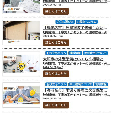
地域密着、丁寧施工がモットーの 屋根塗装・外壁塗装専門店の中山建装です！ 代表取締役の中山です！ 外壁塗装を検討し始めると「結局いくらかかるのか分からない」と感じる方は少なくありません。インターネットで相場を調べても金額に幅があり、自宅の場合は高いのか安いのか判断しづらいのが実情です。 外壁塗装の費用は、建物の大きさだけで決まるわけではありません。外壁の劣化状況、シーリングやひび割れの補修内容、使用する塗料、屋根や付帯部を同時に施工するか、保証内容によって大きく変わります。 とくに神奈川県内でも、大和市・厚木市・座間市・海老名市のような県央エリアでは、住宅密集地、道路幅、隣家との距離、築年数によって足場や作業性に差が出ることがあります。そのため、相場だけを見て判断すると、必要な工事が含まれている見積もりを「高い」と誤解してしまう可能性があります。 今回のお役立ちコラムでは「外壁塗装相場」について、費用の内訳、価格差が出る理由、見積もり前に確認したいポイントを解説します。 [myphp file="comContactL"] 外壁塗装の相場と費用が変わる主な要因 外壁塗装の相場は建物ごとに異なりますが、一般的な戸建住宅では80万円〜150万円前後がひとつの目安になります。ただし、この金額はあくまで参考です。建物の大きさ、外壁材の種類、劣化の進行度、選ぶ塗料、施工範囲によって見積額は大きく変動します。 同じ30坪前後の住宅でも、外壁面積が広い建物、凹凸の多い建物、ベランダや出窓が多い建物では施工面積が増えます。また、ひび割れやシーリングの傷みが多い場合は、塗装前の補修費用も必要です。 まずは一般的な費用目安を確認してみましょう。 延床面積の目安 外壁塗装の相場 30坪前後 約80万〜120万円 40坪前後 約100万〜140万円 50坪前後 約120万〜160万円 この金額には、足場、高圧洗浄、外壁塗装、養生、付帯部の一部塗装などが含まれることが一般的です。ただし、シーリング全面打ち替え、外壁の大きな補修、屋根塗装、屋根カバー工法、防水工事などを同時に行う場合は、相場より高くなることがあります。 大切なのは、総額だけで高い・安いを判断しないことです。なぜその金額になるのか、どの工事が含まれているのかを確認することで、適正価格が見えやすくなります。 外壁塗装の相場は建物条件によって大きく変わる 外壁塗装の費用は坪数だけで決まるものではありません。同じ延床面積でも、外壁の形状や施工環境によって費用は変わります。たとえば、外壁に凹凸が多い住宅、3階建て住宅、隣家との距離が近い住宅では、足場の組み方や作業時間に影響が出ることがあります。 神奈川県の県央エリアでは、道路幅が限られている住宅地や、隣地境界が近い住宅も少なくありません。足場材の搬入経路が狭い場合や、作業スペースを確保しにくい場合は、同じ坪数でも作業条件が変わります。 また、築年数が経過している住宅では、外壁の色あせだけでなく、シーリングの割れ、サッシまわりのすき間、外壁のひび割れ、雨樋や破風板の傷みが見つかることがあります。中山建装のように外壁だけでなく、屋根や雨漏りのリスクまで確認する診断では、塗装前に必要な補修が明確になりやすくなります。 見積もりが相場より高い場合でも、必要な補修や付帯部の施工が含まれていれば、不適正とは限りません。反対に、安く見える見積もりでも、必要な補修が抜けている場合は注意が必要です。 見積もり金額が変わる費用項目 外壁塗装の見積もりは、複数の工事項目で構成されています。とくに金額への影響が大きいのは、足場工事、下地補修、シーリング工事、塗料の種類、付帯部塗装です。 項目 費用への影響 確認したいポイント 足場工事 大 建物形状、敷地条件、道路幅 高圧洗浄 中 外壁や屋根の汚れ、コケ、カビ 下地補修 大 ひび割れ、欠損、浮き、雨漏り跡 シーリング工事 中〜大 打ち替えか増し打ちか、施工範囲 塗料グレード 大 耐用年数、機能、メーカー名 付帯部塗装 中 雨樋、破風板、軒天、水切りなど とくに下地補修は、建物の状態によって大きく変わります。劣化が少なければ最低限で済みますが、ひび割れやシーリングの傷みが多い場合は補修費用が増えます。 また、外壁塗装と屋根塗装を同時に行う場合、総額は上がります。しかし、足場を一度で済ませられるため、別々に工事するより結果的に効率がよいケースもあります。屋根の劣化が進んでいる場合は、外壁だけを塗装しても数年後に再び足場が必要になることがあるため、診断時に屋根の状態も確認しておくことが大切です。 ▼見積書の見方も確認▼外壁塗装の見積書の見方｜大和市で金額差が出る理由 塗料グレードと保証で価格差が出る理由 外壁塗装の費用差が大きくなる要因のひとつが塗料です。一般的にはシリコン塗料、フッ素塗料、無機塗料などが使われますが、耐久性が高い塗料ほど価格も高くなる傾向があります。 ただし、高価な塗料が必ずしもすべての住宅に最適とは限りません。今後どのくらい住み続ける予定か、次回メンテナンスまでの期間をどう考えるか、屋根やシーリングの状態はどうかによって、選ぶべき塗料は変わります。 たとえば、10年前後を目安に再塗装を考えるならシリコン系、できるだけ長く美観や防水性を保ちたいならフッ素系や無機系を検討するなど、住まい方に合わせた判断が必要です。 保証内容も価格差に関わります。保証年数だけでなく、どの部位が保証対象なのか、塗膜の剥がれだけなのか、施工後の点検体制があるのかを確認しましょう。保証が長く見えても、対象範囲が曖昧な場合は安心材料として不十分です。 相場を判断する際は、塗料名、施工面積、塗装回数、保証範囲まで含めて比較することが重要です。 ▼保証の見方はこちら▼厚木市で外壁塗装をする前に知りたい保証の基礎知識｜年数より重要なチェック項目 見積書で確認すべきポイントと安すぎる見積もりの注意点 外壁塗装の相場を理解しても、実際に見積もりを受け取ると「この金額が適正なのか分からない」と感じる方は多くいます。外壁塗装は商品を購入するのとは違い、工事内容によって品質や耐久性が変わるため、単純な価格比較だけでは判断できません。 見積書では、以下のような点を確認しておくことが大切です。 ・塗料の商品名やメーカー名が記載されているか・下塗り・中塗り・上塗りの回数が明記されているか・施工面積が㎡単位で記載されているか・シーリング工事の内容が分かるか・下地補修の範囲が明確になっているか・付帯部塗装の範囲が記載されているか・保証内容や保証期間が明記されているか これらが曖昧な場合、他社と正確に比較することができません。見積書は金額を見るためだけではなく、どのような工事が行われるのかを確認する資料として活用することが重要です。 見積書で確認したい項目 外壁塗装の見積書でとくに注意したいのが「一式」という表記です。 「外壁塗装工事一式」とだけ書かれている場合、どの塗料を使うのか、何回塗るのか、施工面積はどれくらいなのか、補修工事が含まれているのかが分かりません。これでは他社との比較が難しくなります。 また、塗料についても「シリコン塗料」だけではなく、具体的な商品名まで記載されているかを確認しましょう。同じシリコン塗料でも、メーカーや商品によって性能や耐久性は異なります。 シーリング工事も重要です。外壁材の継ぎ目やサッシまわりのシーリングは、防水性に関わる部分です。打ち替えなのか、増し打ちなのか、どの範囲まで施工するのかによって費用も耐久性も変わります。 中山建装へ相談する場合も、見積もり前の診断で「どこが傷んでいるのか」「なぜ補修が必要なのか」を写真や説明とあわせて確認しておくと、見積書の内容を理解しやすくなります。 安すぎる見積もりに注意する理由 外壁塗装の見積もりを比較した際、極端に安い業者があると魅力的に感じるかもしれません。しかし、相場より大幅に安い場合は注意が必要です。なぜなら、どこかの工程を削減しなければ大きく費用を下げることは難しいからです。 たとえば、高圧洗浄を簡略化する、下地補修を最低限にする、塗装回数を減らす、付帯部を含めない、安価な塗料に変更するなどの方法で見積額を下げているケースがあります。また、契約後に追加工事として費用が発生する場合もあります。 もちろん、安い見積もりがすべて問題というわけではありません。企業努力や施工範囲の違いによって価格差が出ることもあります。ただし、安さの理由が説明されない見積もりは慎重に確認した方が安心です。 外壁塗装は完成直後では品質の差が分かりにくく、数年後に初めて差が出る工事です。価格だけで判断するのではなく、診断内容、見積書の明確さ、保証、施工後の点検体制まで含めて判断しましょう。 ▼コミコミ価格の内訳も確認▼外壁塗装の費用がまるわかり！コミコミ価格の内訳と注意点をプロが解説 相場だけで判断しないために 外壁塗装の相場は判断材料として役立ちますが、最終的な費用は建物の状態によって変わります。同じ坪数の住宅でも、ひび割れやシーリング劣化が多い場合、屋根や付帯部の傷みが進んでいる場合は、相場より高くなることがあります。 一方で、相場より安い見積もりでも、必要な工事が省かれていなければ適正な場合もあります。大切なのは、金額そのものではなく「なぜその金額なのか」を説明できる見積もりかどうかです。 大和市・厚木市・座間市・海老名市など神奈川県央エリアで外壁塗装を検討する場合は、地域の住宅事情や施工条件も踏まえて判断することが大切です。隣家との距離、足場の組みやすさ、築年数、外壁材、屋根の状態まで確認することで、自宅に合った適正価格が見えやすくなります。 外壁塗装は、安く済ませることだけが目的ではありません。住まいを長く守るために、必要な工事を適切な内容で行うことが重要です。 ▼足場費用の注意点はこちら▼【最新版】足場法改正で高騰する費用と外壁塗装・屋根工事への影響とは [myphp file="comContactL"] FAQ｜外壁塗装の相場に関するよくある質問 Q.外壁塗装の相場より高い見積もりは断った方がいいですか？ 相場より高い見積もりでも、必ずしも不適正とは限りません。下地補修、シーリング全面打ち替え、屋根塗装、付帯部塗装、防水工事などが含まれている場合は、総額が高くなることがあります。まずは内訳を確認し、なぜその費用が必要なのか説明を受けることが大切です。 Q.外壁塗装の見積もりで「一式」と書かれている場合は注意が必要ですか？ 注意が必要です。「一式」だけでは、使用する塗料、施工面積、塗装回数、補修範囲が分かりません。他社と比較するためにも、塗料名、㎡数、工程、シーリング工事、保証内容が明記されているか確認しましょう。内容が曖昧な場合は、契約前に詳しい説明を求めることをおすすめします。 Q.神奈川県で外壁塗装の費用が変わりやすい理由は何ですか？ 建物の大きさだけでなく、住宅密集地での足場条件、道路幅、隣家との距離、外壁や屋根の劣化状況によって費用が変わります。大和市・厚木市・座間市・海老名市などでも、築年数や建物形状によって施工内容が変わるため、現地診断を受けたうえで判断することが大切です。 Q.安い外壁塗装業者を選んでも問題ありませんか？ 安いこと自体が悪いわけではありません。ただし、極端に安い場合は、下地補修、塗装回数、シーリング工事、保証内容が十分か確認する必要があります。外壁塗装は数年後に差が出やすい工事なので、価格だけでなく、診断内容と見積書の明確さを基準に選びましょう。 神奈川県で外壁塗装の相場に迷ったら中山建装へご相談ください 外壁塗装の相場は80万円〜150万円前後が目安ですが、実際の費用は建物の状態、補修範囲、塗料、保証内容によって変わります。ただし、相場だけで判断すると必要な補修を見落とすことがあります。 中山建装では、外壁だけでなく屋根や付帯部の状態も確認し、必要な工事内容を分かりやすくご説明します。問い合わせフォームからのお問い合わせ、メール、電話でのご相談、ショールームへの来店にて、見積もり前の不安や費用の疑問をお気軽にご相談ください。 [myphp file="comContactL"] ▼合わせてチェック▼ 中山建装の施工事例 中山建装塗装専門ショールーム 厚木店 中山建装塗装専門ショールーム 大和店 中山建装の施工事例
塗装のタイミング
塗装工事について
2026.06.02(Tue)
塗装費用について
外壁塗装
外装劣化診断
詳しくはこちら
大和市
座間市
愛川町
横浜市
海老名市
相模原市
神奈川県
見積りについて
〇〇の選び方
お役立ちコラム
費用について
【海老名市】外壁塗装で後悔しない業者選び｜見積もり前に確認したい判断基準を解説
塗装工事について
塗装費用について
外壁塗装
地域密着、丁寧施工がモットーの 屋根塗装・外壁塗装専門店の中山建装です！ 代表取締役の中山です！ 外壁塗装を検討し始めたとき、多くの方が最初に気になるのが「どの業者に頼めば失敗しないか」という声が多く寄せられます。海老名市でも複数の業者があり、価格やサービス内容に違いがあるため、何を基準に選べばよいか迷いやすい状況です。 見積もりを取っても金額や内容がバラバラで、判断が難しくなるケースも少なくありません。重要なのは、単純な価格比較ではなく「どこを見て判断するか」を知ることです。 今回のお役立ちコラムでは「海老名市での外壁塗装業者選び」について解説します。 [myphp file="comContactL"] 外壁塗装で失敗しないための業者選びの基本判断基準 外壁塗装の業者選びで後悔するケースの多くは「何を基準に比較すべきか」が曖昧なまま決めてしまうことにあります。見積もり金額だけを見て判断すると、工事内容の違いに気づかず、結果的に想定していた品質とズレが生じることがあります。 海老名市でも、同じような坪数・条件の住宅でも見積もり金額に差が出るのは、使用する塗料や下地処理、施工工程の違いが影響しています。そのため、価格だけでなく「どのような工事をするのか」「どこまで対応するのか」を確認することが重要になります。 ・見積書の内訳が具体的に記載されているか ・現地調査の内容が説明されているか ・塗料や施工工程について説明があるか ・保証内容が明確に提示されているか ・地域での施工実績や対応体制があるか これらはすべて、工事の品質や対応力を判断するための基本的なポイントです。いずれかが曖昧な場合は、比較検討の段階で注意が必要になります。 見積もり金額だけで判断すると失敗する理由 一見すると安い見積もりでも、必要な工程が省略されている場合、数年後に再塗装が必要になる可能性があります。逆に高額な見積もりでも、内容が適切であれば長期的に見てコストパフォーマンスが良いケースもあります。 外壁塗装の見積もりは、業者によって金額に差が出ることが一般的です。しかし、その差は単純な価格競争によるものではなく、工事内容の違いによって生じている場合が多くあります。 ▼海老名市の外壁塗装費用相場を確認する▼【海老名市】外壁塗装の費用相場はいくら？見積もり前に知るべき価格の考え方 診断内容で業者の質が分かる理由 業者の質を見極めるうえで重要になるのが、現地調査と診断内容です。外壁塗装は建物ごとに状態が異なるため、事前の診断が不十分な場合、適切な工事内容を提案できない可能性があります。実際の現場では、外壁の劣化状況だけでなく、シーリングの状態や付帯部の劣化など、複数の要素を確認する必要があります。 調査時に具体的な説明があるかどうかも重要なポイントです。どの部分がどのように劣化しているのか、それに対してどのような対応が必要なのかが明確に説明されていれば、工事内容の信頼性も高くなります。 ▼海老名市でチェックすべき外壁劣化症状はこちら▼海老名市の外壁塗装でチェックすべき劣化症状の一覧と対策ガイド 海老名市で注意すべき業者の特徴 海老名市では、地域密着型の業者と広範囲で営業している業者が混在しています。そのため、対応体制や施工の仕組みにも違いがあります。例えば、自社施工を行っている業者と下請けに依頼する業者では、工事の管理体制や品質のばらつきに差が出ることがあります。 また、訪問営業を中心に活動している業者の場合、即決を促されるケースもあるため、冷静に比較することが重要です。すぐに契約するのではなく、複数の見積もりを取り、内容を比較したうえで判断することが後悔しない選択につながります。 見積もり前に確認すべき重要ポイント 外壁塗装の業者選びでは、見積もりを取ってから比較するのではなく、その前段階で確認すべきポイントを押さえておくことが重要です。海老名市でも、複数の業者から見積もりを取ったものの、内容の違いが分からず判断できないという相談は多く見られます。あらかじめチェックする基準を持っておくことで、見積もりの内容を正しく読み取ることができ、結果として判断の精度が上がります。 ・見積書の項目が「一式」ではなく内訳で記載されているか ・塗料の種類やメーカー、施工回数が明記されているか ・下地処理の内容が具体的に説明されているか ・保証内容（年数・範囲・条件）が提示されているか ・施工体制（自社施工か外注か）が明確になっているか これらを事前に確認しておくことで、見積もりを比較する際の軸が明確になります。 見積書の見方とチェックすべき項目 見積書を見る際に最も注意すべきなのが「一式」という表記の多さです。一式表記は内容が分かりにくく、どこまでの作業が含まれているのか判断しづらくなります。 また、塗料についても具体的な商品名やメーカーが記載されているかを確認する必要があります。単に「シリコン塗料」と書かれているだけでは、性能や耐久性の判断ができません。施工回数についても、下塗り・中塗り・上塗りの回数が明記されているかを確認することで、適切な施工が行われるかどうかを判断できます。 ▼外壁塗装の見積書の見方を詳しく確認する▼見積りの見方を覚えよう｜【海老名市で外壁塗装・屋根塗装をするなら中山建装】 保証内容と工事後の対応の違い 保証は外壁塗装の安心材料のひとつですが、その内容には大きな差があります。保証年数だけで判断するのではなく「どの範囲まで保証されるのか」「どのような条件で適用されるのか」を確認することが重要です。 さらに、工事後の対応体制も確認しておく必要があります。保証期間内であっても、実際に対応してもらえる体制が整っていなければ意味がありません。地域密着で対応している業者かどうか、トラブル時に迅速に対応できるかといった点も、判断材料として重要になります。 地域対応と施工体制の確認ポイント 施工体制は、工事の品質や対応スピードに直結する要素です。自社施工の場合は、職人との連携が取りやすく、品質管理がしやすい傾向があります。一方で、下請け業者に依頼するケースでは、仕上がりにばらつきが出る可能性があります。 また、海老名市のようなエリアでは、地域に拠点があるかどうかも重要なポイントになります。近隣での施工実績がある業者であれば、地域特有の環境や建物の傾向を把握しているため、適切な提案を受けやすくなります。加えて、工事後の点検やトラブル対応も迅速に行える可能性が高くなります。業者選びでは、こうした体制面も含めて確認することが重要です。 ▼施工体制や下請けの有無について確認する▼プロタイムズは自社施工？それとも下請けの業者を使う？ [myphp file="comContactL"] FAQ｜海老名市の外壁塗装業者選びについてよくある質問 海老名市で外壁塗装業者を選ぶ際は、価格の安さだけでなく、診断内容・見積書の分かりやすさ・保証内容・施工体制を総合的に確認することが大切です。ここでは、見積もり前に多くの方が迷いやすいポイントを整理します。 Q.海老名市で外壁塗装業者を選ぶとき、最初に何を確認すべきですか？ まず確認したいのは、現地調査を丁寧に行い、劣化状況を具体的に説明してくれるかどうかです。外壁塗装は建物の状態によって必要な工事内容が変わるため、診断が曖昧なまま見積もりを出す業者には注意が必要です。 また、見積書の内訳が分かりやすいかも重要です。塗料名、施工回数、下地処理、シーリング工事、付帯部塗装などが具体的に記載されていれば、他社との比較もしやすくなります。 Q.外壁塗装の見積もりは安い業者を選んでも大丈夫ですか？ 安い見積もりが必ず悪いわけではありません。しかし、必要な下地処理や塗装工程が省かれている場合、数年後に剥がれや色あせが起こり、結果的に高くつくことがあります。 そのため、金額だけで判断するのではなく「なぜその金額なのか」を確認することが大切です。使用する塗料、施工範囲、保証内容、工事後の対応まで比較すると、納得できる業者を選びやすくなります。 Q.地域密着の外壁塗装業者を選ぶメリットはありますか？ 地域密着の業者は、海老名市周辺の住宅環境や気候、建物の傾向を把握しているため、地域に合った提案を受けやすい点がメリットです。工事後に気になる点が出た場合も、近隣対応できる体制があると相談しやすくなります。 ただし、地域密着という言葉だけで判断するのは避けましょう。施工実績、保証内容、説明の分かりやすさ、担当者の対応まで確認し、安心して任せられるかを見極めることが大切です。 海老名市で外壁塗装業者選びに迷ったら中山建装にご相談ください 海老名市で外壁塗装業者を選ぶ際は、見積もり金額だけで決めるのではなく、診断内容・見積書の内訳・施工体制・保証内容を確認することが大切です。安さだけで判断してしまうと、必要な工程が不足していたり、工事後の対応に不安が残ったりする可能性があります。 しかし、複数の業者を比較しても、専門的な内容まで正確に判断するのは簡単ではありません。だからこそ、見積もり前の段階で「どこを確認すべきか」を知り、納得できる説明をしてくれる業者を選ぶことが、後悔しない外壁塗装につながります。 中山建装では、海老名市で外壁塗装を検討している方に向けて、住まいの状態に合わせたご相談を承っています。問い合わせフォームからのお問い合わせ、メール、電話でのご相談、ショールームへの来店など、ご都合に合わせてお気軽にご相談ください。 [myphp file="comContactL"] ▼合わせてチェック▼中山建装の施工事例 中山建装塗装専門ショールーム 厚木店 中山建装塗装専門ショールーム 大和店 中山建装の無料屋根外壁診断
業者選び
見積りについて
費用について
2026.05.07(Thu)
詳しくはこちら
お役立ちコラム
地域情報
塗装費用について
大和市の外壁塗装はいくら？相場と見積もりの注意点
外壁塗装
大和市
地域密着、丁寧施工がモットーの 屋根塗装・外壁塗装専門店の中山建装です！ 代表取締役の中山です！ 大切なお住まいの資産価値を左右する外壁塗装ですが、検討を始めると「結局いくらかかるのが正解なの？」という疑問が真っ先に浮かぶはずです。住宅地が密集し、エリアによって環境も多様な神奈川県大和市では、建物の大きさや劣化状況によって費用に幅が出るのが実情です。 相場を知らないまま見積もりを依頼してしまうと、不当な高値を提示されたり、逆に安すぎて手抜き工事をされたりといったトラブルを招く恐れがあります。今回のお役立ちコラムでは、30坪・40坪といった坪数ごとの目安から活用できる最新の補助金情報、そして後悔しないための考え方までプロの視点でくわしくお話していきます。 ▼合わせて読みたい▼大和市で外壁塗装を考え始めたら読むコラム｜費用相場と施工事例を中山建装が紹介 [myphp file="comContactL"] 大和市における外壁塗装の費用相場｜20坪・30坪・40坪・50坪 一般的に、外壁塗装の総額ボリュームゾーンは80万円から150万円前後といわれています。この金額には、塗料代だけでなく、足場代、高圧洗浄代、養生費、人件費などがすべて含まれます。 延べ床面積ごとの外壁＋屋根塗装の費用目安 大和市は小田急江ノ島線や相鉄本線沿いを中心に、築20年から30年を経過した一戸建てが多く、塗り替え需要が高いのが特徴です。建物の大きさ（延べ床面積）ごとの目安をまとめました。 延べ床面積 外壁塗装の費用目安 外壁＋屋根塗装の費用目安 20坪 60万円〜90万円 80万円〜110万円 30坪 80万円〜120万円 100万円〜140万円 40坪 100万円〜140万円 120万円〜170万円 50坪 120万円〜170万円 150万円〜200万円 ※シリコン塗料を使用した場合の目安です。使用する塗料のグレードや付帯部の塗装範囲によって変動いたします。 同条件にそろえると「見え方が変わる」 費用の幅が広いのを見て単純に「高い会社と安い会社」と捉えると失敗します。価格表に含めている工事範囲と前提条件が各社で違うからです。 たとえば30坪56.7万円という表記でも、付帯部の有無で費用は大きく変わります。 「足場＋破風＋軒天＋板金＋外壁を含む」と明記する会社もあれば、含んでいない金額を提示しているところもあるのです。 一方、足場・高圧洗浄・外壁・軒天・破風板・木部・雨戸・雨樋・鉄部は含むが、屋根・目地コーキング・3階建ては別途にしているところもあります。 税込か税別でも費用は大きく変わるのです。同じ「30坪」の価格表でも「何を含むか」「別途の要素は何か」「税込か税別か」をそろえて比較しないと失敗します。 ▼合わせて読みたい▼大和市で外壁塗装｜複数業者から見積もりを取る際のコツとは？ 費用の内訳を知ることで「適正価格」が見えてくる 見積書の妥当性を判断するために、費用の構成要素を知っておきましょう。 1.塗料代（約20％） シリコンやフッ素、無機など種類により価格が変わります。高機能塗料は単価が上がりますが、耐用年数が長く塗り替え回数を減らせるため、長期的なコストパフォーマンスは良くなります。 2.足場代（約20％） 高品質な工事に不可欠な費用です。大和市の住宅密集地などで隣家との距離が近い場合は、特殊な足場組みが必要になり費用が加算されるケースもございます。 3.施工費・人件費（約30％） 適切な乾燥時間を守り、丁寧に「下塗り・中塗り・上塗り」をおこなうための工数です。この費用を極端に削っている見積もりは、手抜きのサインかもしれません。 4.補修費（シーリング等） 外壁の目地にあるゴム状のシーリング（コーキング）の打ち替え費用です。実はここが雨漏り防止の要であり、劣化が激しい場合は追加の補修費がかかります。見積書に「一式」としか書かれていない場合は、どのような作業が含まれるのかを必ず確認することが大切です。 5.利益・諸経費（約30％） アフターフォローや保証のための経費です。万が一の不具合時にすぐに駆けつけるための「安心料」ともいえます。 [myphp file="comContactL"] 大和市特有の環境が費用に影響するケース 住んでいるエリアの環境によって補修内容が変わり、見積もり額に影響を与えることがあります。 厚木基地周辺と「住宅防音工事」の兼ね合い 大和市の一部エリアでは防音工事の助成対象となる住宅が多くあります。防音工事そのものは国の補助でおこなわれますが、外壁塗装は対象外となることが一般的です。 ですが、防音工事に合わせて足場を共有したり、防音効果を損なわない塗装計画を立てたりすることで、効率的なメンテナンスが可能になります。 自然豊かなエリアとカビ・コケ対策 泉の森周辺など自然が多く湿気がこもりやすいエリアや、日当たりの悪い北側の壁面では、コケや藻が発生しやすくなります。 この場合、通常の洗浄だけでなく「バイオ洗浄」による除菌が必要になり、通常より費用が上乗せされる場合がございます。 「安さ」だけで選ぶと失敗する理由 「相場を大きく下回る見積もり」には必ず理由があります。塗料を規定以上に薄めたり、3回塗るべき工程を2回に減らしたりすれば、材料費と人件費は大幅にカットできます。 ですが、それでは数年で塗装が剥がれ、結局は塗り直しによる余計な出費を招くだけです。中山建装では事前の現地調査を徹底し、追加費用が発生しない正確なお見積もりをお出しすることを信条としております。 見積もりが妥当か判断する比較軸｜合計ではなく「数量×仕様」 見積もり比較は合計金額だけでやると高確率で失敗します。現場側から見て、後悔の芽を潰す手順は決まっています。 相見積もりは「7項目＋数量」でそろえて初めて機能する 最低限そろえる軸は、次の7つです。ここが揃うと、金額差の理由が説明できるようになります。 足場（条件の前提付き） 洗浄（方法の違い） 下地補修（種類と数量） シーリング（方式・m数・材料） 塗装（下塗り/中塗り/上塗り：材料名と回数） 付帯部（範囲の明確化） 養生・清掃・廃材（範囲） 価格表に「工事費コミコミ」とあっても、劣化状況次第で追加見積になる注意書きは普通に入ります。契約前に追加に関する情報を担当者と話し合い、内容を固めておいたほうがいいのです。 追加費用を封じる契約術｜条件・上限・手順を文書化 追加費用は「出る条件を先に決めて出し方を固定する」ことが重要となります。変更内容や費用のほか、負担者などを文書で記録し、保存することが重要なのです。 最低ラインは「追加が発生する条件」「上限の考え方」「見積提示→書面承認→着手の手順」です。この3点が曖昧だと、揉める余地が残ることになります。 工期短縮は危険 外壁塗装の失敗は、塗料の名前より乾燥条件で起きます。工程表を見て、塗り重ね間隔を守れるか？雨・結露条件で止める運用があるか？確認してください。「いつでも塗れます」「予定どおり進めます」といった説明だけだと危険です。逆に、止める条件を先に言える会社は工程管理の型を持っています。 【2026年度版】大和市で活用できる補助金と補助金・助成金以外の節約術 費用を抑えるためには、自治体の制度や知恵を賢く使うことが重要です。 大和市不燃化・バリアフリー化改修補助金：2026年4月1日から受付が始まっている制度です。不燃化に資する軒裏などの改修を含む場合、上限20万円の補助を受けられる可能性があります。 みらいエコ住宅2026事業：遮熱塗料などを使用する場合に活用できる場合がございます。 屋根と外壁をセットで依頼：足場代を1回分（約15万円から20万円）節約が可能です。 火災保険の活用：台風による被害（棟板金の浮きなど）がある場合、保険金によって実質的な自己負担を軽減できるケースもございます。 [myphp file="comContactL"] FAQ｜大和市の外壁塗装費用についてよくある質問 大和市で外壁塗装を検討される方からは、30坪・40坪の費用目安だけでなく「見積もりが高いのか安いのか判断できない」「補助金は使えるのか」「屋根も一緒に塗ったほうがよいのか」といったご相談を多くいただきます。 ここでは、外壁塗装の費用で迷いやすいポイントを整理してお答えします。 Q.大和市で外壁塗装をする場合、30坪・40坪ではいくらくらい見ておけばよいですか？ 30坪の住宅であれば、外壁塗装のみで80万円〜120万円前後、外壁と屋根を同時に塗装する場合は100万円〜140万円前後がひとつの目安です。40坪の場合は、外壁塗装のみで100万円〜140万円前後、外壁と屋根を合わせると120万円〜170万円前後を見ておくとよいでしょう。 ただし、これはあくまで一般的な目安です。外壁材の種類、劣化状況、シーリングの傷み、付帯部の塗装範囲、足場の組みやすさによって金額は変わります。大和市は住宅が密集している地域もあるため、現地確認をしたうえで見積もりを判断することが大切です。 Q.外壁塗装の見積もりが相場より安い場合は注意したほうがよいですか？ 相場より安い見積もりがすべて悪いわけではありませんが、極端に安い場合は注意が必要です。外壁塗装の費用には、塗料代、足場代、高圧洗浄、養生、下地補修、人件費、保証やアフターフォローの費用が含まれます。 どこかを大きく削れば、総額は安く見せることができます。しかし、下地補修が不十分だったり、塗布量や乾燥時間が守られていなかったりすると、数年で剥がれや色あせが起こる可能性があります。見積書では金額だけでなく、塗装面積、使用塗料、塗装回数、シーリング工事の範囲、保証内容まで確認しましょう。 Q.大和市で外壁塗装費用を抑える方法はありますか？ 費用を抑える方法としては、まず屋根塗装や付帯部塗装を同時に検討することが挙げられます。外壁と屋根を別々に工事すると、そのたびに足場代がかかるため、結果的に総額が高くなることがあります。 また、大和市の補助制度や国の住宅関連事業が活用できるケースもあるため、工事内容が制度の対象に該当するか確認することも大切です。ただし、補助金ありきで工事内容を決めるのではなく、住まいに本当に必要な補修を優先しましょう。 大和市の外壁塗装費用は相場だけで決めず、中山建装の無料診断で適正価格を確認しましょう 大和市で外壁塗装を検討する際は、30坪・40坪の費用相場を知ることも大切ですが、それだけで業者を選ぶのはおすすめできません。 同じ坪数でも、外壁材の種類、シーリングの劣化、屋根や付帯部の状態、周辺環境によって必要な工事内容は変わります。安さだけで決めてしまうと、数年後の再施工や雨漏りにつながる恐れもあります。 中山建装では、現地調査を丁寧におこない、必要な工事をわかりやすくご説明したうえで、お住まいに合った見積もりをご提案しています。 大和市で外壁塗装の費用に不安がある方は、問い合わせフォームからのお問い合わせ、メール、電話でのご相談、ショールームへの来店など、ご都合のよい方法でお気軽にご相談ください。 ▼合わせてチェック▼ 中山建装塗装専門ショールーム 厚木店 中山建装塗装専門ショールーム 大和店
2026.04.27(Mon)
詳しくはこちら
お役立ちコラム
中山建装について
地域情報
【海老名市】雨漏り修理に火災保険は使える？適用条件・申請の流れ・注意点を解説
海老名市
火災保険
神奈川県
費用について
地域密着、丁寧施工がモットーの 屋根塗装・外壁塗装専門店の中山建装です！ 代表取締役の中山です！ 天井からの滴りや壁への染み出しなど、大切な家財や建物を傷める雨漏りは、生活の平穏を奪う緊急事態です。とくに、住宅街が広がる神奈川県海老名市では、一軒一軒の資産価値を守るためにも迅速かつ確実な修繕が求められます。ただ、突然の出費に「修理費用がいくらかかるのか」と不安を感じる方も多いはずです。 そこで知っておきたいのが火災保険の活用です。条件を満たせば、保険金によって自己負担を最小限に抑えながら住まいを再生できます。今回のお役立ちコラムでは、保険適用の「真実」と失敗しないための申請術について、プロの視点でくわしくお話ししていきます。 ▼合わせて読みたい▼ 【厚木・大和・座間】火災保険で直す台風被害｜申請の落とし穴 [myphp file="comContactL"] 火災保険が適用される雨漏りの「正体」 火災保険はその名称から火事専用と思われがちですが、実態は「住まいの総合保険」です。雨漏りにおいて保険が適用されるのは、主に「風災・雹（ひょう）災・雪災」という自然災害が原因である場合に限られます。 海老名市で多い「風災」の事例 海老名市内でも、台風や春一番などの強風後に「屋根の棟板金（てっぺんの金属板）が浮いた」「飛来物で外壁が割れた」といった被害が散見されます。こうした、目に見える破壊を伴う突発的な事故こそが保険の対象です。「急激かつ偶然な外因」によって雨水の侵入経路が作られたとき、火災保険は強力な味方となります。 見落としがちな雹（ひょう）と雪の爪痕 あまり意識されませんが、雹によって屋根材にひびが入ったり、雪の重みで雨樋が歪んでオーバーフローしたりすることも立派な自然災害です。災害直後には気づかなくても、時間が経ってから雨漏りとして表面化することもあります。 保険適用の壁となる「経年劣化」という判断 申請において最大の難所となるのが、「自然災害による破損」か「単なる寿命（経年劣化）」かという切り分けです。残念ながら、築年数に伴う防水機能の低下や、シーリングの摩耗を放置したことによる雨漏りは保険の対象外となります。 保険会社は「維持管理の範疇」とみなすためです。どちらに該当するかを曖昧なまま申請しても、認定されることはありません。だからこそ、中山建装のような一級塗装技能士が在籍するプロによる「根拠のある調査」が不可欠なのです。 ▼合わせて読みたい▼ 意外と知らない雨漏りの火災保険適用条件｜【座間市で外壁塗装・屋根塗装をするなら中山建装】 失敗しないための申請プロセス 保険申請を成功させる鍵は、保険会社に連絡する「前」の準備にあります。 1.有資格者による「証拠」の収集 まずは中山建装へ現地調査をご依頼ください。保険申請には、被害箇所を特定した鮮明な写真と、その損害を直すための正確な見積書が必要です。とくに屋根の上など、一般の方では立ち入れない場所の被害を、プロの目で「災害の痕跡」として記録することが認定率を大きく左右します。 2.診断報告書の作成と保険会社への通知 調査結果をもとに、中山建装では詳細な「雨漏り診断報告書」を作成します。これを携えて、お客様ご自身から保険会社へ事故の報告をおこなっていただきます。この際、いつの災害でどのような被害が出たのかを理論的に伝えることが重要です。 3.鑑定人による審査と入金 提出書類に基づき、保険会社側から派遣された鑑定人が現地を確認する場合があります。被害が認められれば保険金額が決定し、お客様の口座へ振り込まれます。入金を確認してから工事の契約を交わすことで、金銭的なリスクを負わずに修理をスタートできるのです。 [myphp file="comContactL"] 申請時に絶対に守るべき注意点 火災保険は非常に便利な制度ですが、本来受け取れるはずの正当な権利を守るためには、いくつか知っておかなければならない注意点がございます。良かれと思っておこなった行動や、安易な自己判断が原因で申請が通らなくなってしまうケースも少なくありません。 時効の壁と、悪質な勧誘への警戒 まず、火災保険の請求には「3年」という明確な期限が定められています。これを過ぎてしまうと、たとえ被害が事実であっても時効によって申請が認められなくなります。何より、被害発生から時間が経過するほど「自然災害なのか、それとも時間の経過による劣化なのか」の判別がプロの目でも困難になり、保険会社の認定ハードルが上がってしまうのです。 また、近年海老名市周辺でも「保険を使えばタダで直せる」といった甘い言葉で、強引に契約を迫る業者のトラブルが報告されています。なかには、本来対象外の箇所まで無理に申請を促すような悪質なケースもあり、結果としてお客様自身がトラブルに巻き込まれる恐れもございます。 中山建装が海老名市の雨漏り修理で支持される理由 海老名市の住環境を知り尽くしているからこそ、提供できる価値があります。 屋根裏まで入る「執念」の調査 表面的な不具合だけでなく、必要があれば屋根裏まで潜り込み、雨染みの形や色から「いつ頃から、何が原因で」漏れているのかを特定します。一級塗装技能士や外装劣化診断士が作成するこの「根拠ある報告書」は、保険会社に対しても高い説得力を持ちます。 地域密着の機動力と誠実な姿勢 雨漏りは待ってくれません。海老名市をスピード対応エリアとする機動力を活かし、迅速に駆けつけます。診断やお見積もりは無料です。7,000件を超える実績を背景に、保険活用の可否を含めた最適なプランをご提案します。 火災保険活用の重要ポイント 保険申請の全体像を、分かりやすく整理しました。 項目 内容のポイント 適用の大原則 台風、強風、雹、雪などの「自然災害」が原因であること 申請の秘訣 鑑定人が納得できる「論理的な診断報告書」を添えること 自己負担の軽減 修理代だけでなく、足場費用なども対象になる場合がある 注意すべき期限 被害を受けてから3年。早めの調査が認定への近道 申請に必要な「三種の神器」 これらはすべて、中山建装が作成・サポートいたします。 高精度な被害写真（一級塗装技能士が危険な高所を撮影します） 適正な修理見積書（過剰請求ではない、信頼される見積もりです） 詳細な調査報告書（被害の原因をプロの視点で解説した書類です） 海老名市での豊富な経験を活かし、難しい保険申請や雨漏りの根本解決に向けて、有資格者が誠実に向き合うことをお約束します。 ▼合わせて読みたい▼【座間市】火災保険で雨漏り修理はできる？申請の条件と注意点を解説 [myphp file="comContactL"] FAQ｜海老名市の雨漏り修理と火災保険についてよくある質問 雨漏りと火災保険の関係は、一般の方にとって分かりにくい部分が多くあります。とくに海老名市で突然の雨漏りが起きた場合、「これは保険の対象になるのか」「先に修理しても大丈夫か」「どこに相談すればよいのか」で迷う方が少なくありません。大切なのは、自己判断で進めず、原因と被害状況を整理したうえで適切に申請することです。 ここでは、海老名市で雨漏り修理と火災保険の相談を検討している方からよくいただく質問に、中山建装の視点でお答えします。 Q.雨漏りならどんなケースでも火災保険は使えますか？ A.いいえ、すべての雨漏りが火災保険の対象になるわけではありません。対象になりやすいのは、台風や強風、雹、雪などの自然災害によって屋根材や棟板金、雨樋、外壁などが破損し、その結果として雨水が建物内部に侵入したケースです。 一方で、防水層の寿命、シーリングの劣化、長年のメンテナンス不足などによる雨漏りは、経年劣化と判断されやすく、補償の対象外になることが一般的です。 Q.保険申請の前に修理してしまっても問題ありませんか？ A.応急処置を除き、基本的には本格的な修理を先に進めないほうが安心です。先に工事をしてしまうと、被害状況や破損原因を保険会社へ十分に説明できず、審査で不利になる可能性があります。 まずは被害箇所の写真撮影、現地調査、見積書や報告書の準備をおこない、そのうえで保険会社へ連絡する流れが重要です。中山建装では、申請に必要な資料づくりも含めてサポートしています。 Q.火災保険の申請を相談するときは、保険会社と業者のどちらに先に連絡すべきですか？ A.まずは現地の状況を正しく把握することが大切です。そのため、雨漏りの原因や被害範囲を確認できる専門業者に相談し、その後に保険会社へ連絡する流れがスムーズです。被害の根拠が曖昧なまま申請すると、説明不足で認定が難しくなることがあります。 海老名市で雨漏りの原因調査から修理、火災保険活用の相談までまとめて進めたい場合は、中山建装のように現地確認と書類面の整理まで対応できる会社に依頼するのが安心です。 海老名市の雨漏り修理と火災保険のご相談は中山建装へ 雨漏り修理で火災保険が使えるかどうかは、「雨漏りが起きた」という事実だけでは決まりません。台風や強風、雹、雪などの自然災害が原因か、あるいは経年劣化なのかを正しく見極めることが重要です。 だからこそ、海老名市で雨漏りにお困りの際は、自己判断や訪問業者の強引な営業に流されるのではなく、まずは中山建装へご相談ください。 中山建装では、被害状況の確認から申請に必要な写真・見積書・報告書の準備、さらに根本的な修理のご提案まで丁寧に対応しています。お問い合わせフォームからのご相談はもちろん、メールやお電話でのご相談、ショールームへの来店も受け付けています。 大切なお住まいを守るためにも、不安を感じた段階で早めに中山建装へご連絡ください。 [myphp file="comContactL"] ▼合わせてチェック▼ 中山建装塗装専門ショールーム 厚木店 中山建装塗装専門ショールーム 大和店
雨漏り
雨漏り補修
雨漏り診断
2026.04.21(Tue)
詳しくはこちら