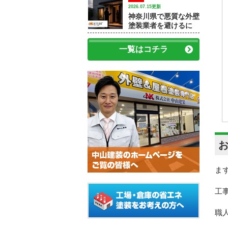
修理が必要なケース
2026.07.15更新
神奈川県で悪質な外壁
塗装業者を避けるに
は？訪問販売・見積
書・保証で確認すべき
一覧はコチラ
ポイント
ま
工
職