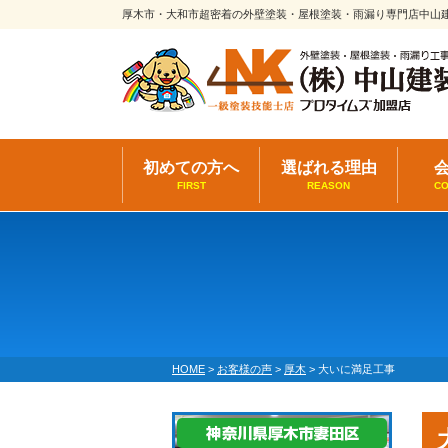
厚木市・大和市超密着の外壁塗装・屋根塗装・雨漏り専門店中山
初めての方へ
選ばれる理由
FIRST
REASON
C
HOME
>
お客様の声
>
厚木
>
大いに満足工事