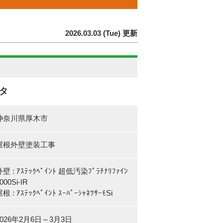
2026.03.03 (Tue) 更新
タ
神奈川県厚木市
屋根外壁塗装工事
壁 : ｱｽﾃｯｸﾍﾟｲﾝﾄ 超低汚染ﾌﾟﾗﾁﾅﾘﾌｧｲﾝ
000Si-IR
根 : ｱｽﾃｯｸﾍﾟｲﾝﾄ ｽｰﾊﾟｰｼｬﾈﾂｻｰﾓSi
2026年2月6日～3月3日