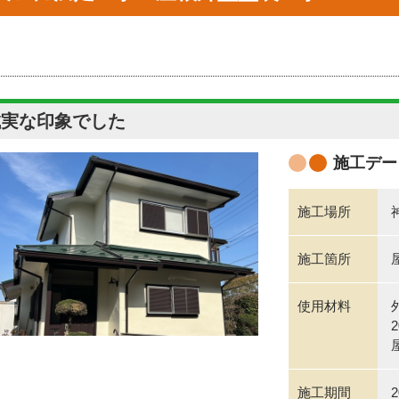
誠実な印象でした
施工デー
施工場所
施工箇所
使用材料
外
2
屋
施工期間