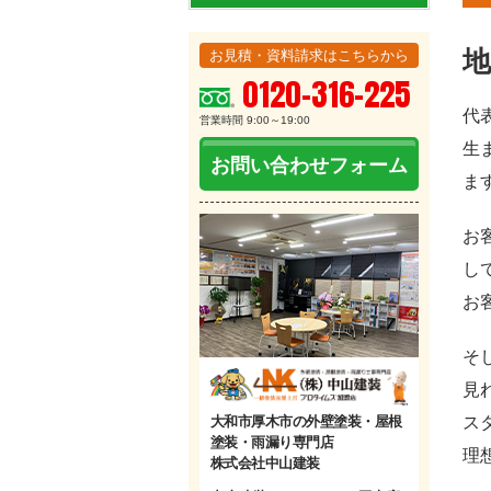
お見積・資料請求はこちらから
0120-316-225
代
営業時間 9:00～19:00
生
お問い合わせフォーム
ま
お
し
お
そ
見
大和市厚木市の外壁塗装・屋根
ス
塗装・雨漏り専門店
理
株式会社中山建装