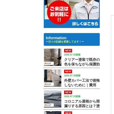
Information
〜日々の記録を更新してます！〜
NEW
2026.07.25更新
クリアー塗装で既存の
色を保ちながら保護効
果を高める方法｜【大
NEW
和市で外壁塗装・屋根
2026.07.20更新
塗装をするなら中山建
外壁カバー工法で後悔
装】
しないために｜費用
差・施工例・塗装との
NEW
違いを専門店が解説
2026.07.15更新
コロニアル屋根から雨
漏りする原因とは？塗
装で済むケースと屋根
NEW