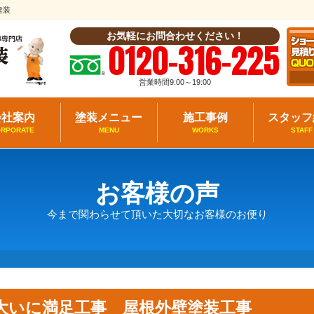
建装
お気軽にお問合わせください！
0120-316-225
営業時間9:00～19:00
会社案内
塗装メニュー
施工事例
スタッフ
ORPORATE
MENU
WORKS
STAFF
お客様の声
今まで関わらせて頂いた大切なお客様のお便り
大いに満足工事 屋根外壁塗装工事