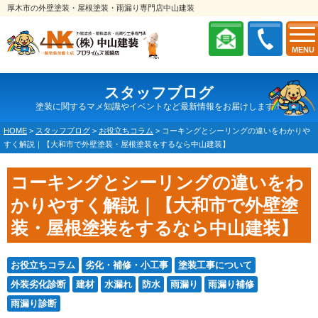
厚木市の外壁塗装・屋根塗装・雨漏り専門店中山建装
MENU
スタッフブログ
塗装に関するマメ知識やイベントなど最新情報をお届けします！
HOME
>
スタッフブログ
>
お役立ちコラム
>
コーキングとシーリングの違いをわかりや
すく解説｜【大和市で外壁塗装・屋根塗装をするなら中山建装】
コーキングとシーリングの違いをわ
かりやすく解説｜【大和市で外壁塗
装・屋根塗装をするなら中山建装】
お役立ちコラム
劣化・補修・小工事
塗装工事について
外装劣化診断
建材
水漏れ
防水
雨漏り
雨漏り補修
雨漏り診断