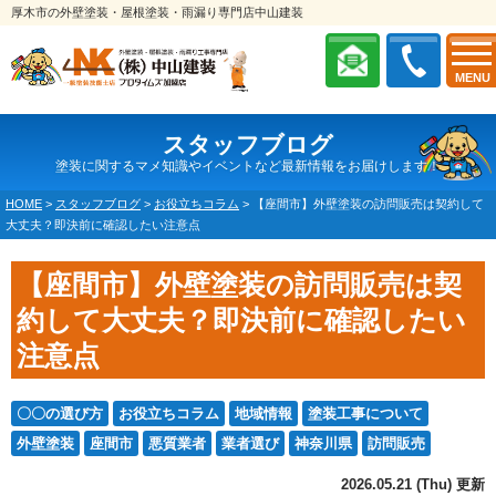
厚木市の外壁塗装・屋根塗装・雨漏り専門店中山建装
MENU
スタッフブログ
塗装に関するマメ知識やイベントなど最新情報をお届けします！
HOME
>
スタッフブログ
>
お役立ちコラム
>
【座間市】外壁塗装の訪問販売は契約して
大丈夫？即決前に確認したい注意点
【座間市】外壁塗装の訪問販売は契
約して大丈夫？即決前に確認したい
注意点
〇〇の選び方
お役立ちコラム
地域情報
塗装工事について
外壁塗装
座間市
悪質業者
業者選び
神奈川県
訪問販売
2026.05.21 (Thu) 更新