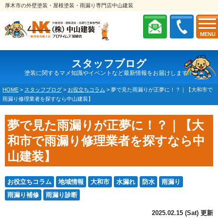
厚木市の外壁塗装・屋根塗装・雨漏り専門店中山建装
MENU
スタッフブログ
塗装に関するマメ知識やイベントなど最新情報をお届けします！
HOME
>
スタッフブログ
>
お役立ちコラム
>
夢で見た雨漏りが正夢に！？｜【大和市で
雨漏り修理業者を探すなら中山建装】
夢で見た雨漏りが正夢に！？｜【大
和市で雨漏り修理業者を探すなら中
山建装】
お役立ちコラム
地域情報
大和市
水漏れ
防水
雨漏り
雨漏り補修
雨漏り診断
2025.02.15 (Sat) 更新