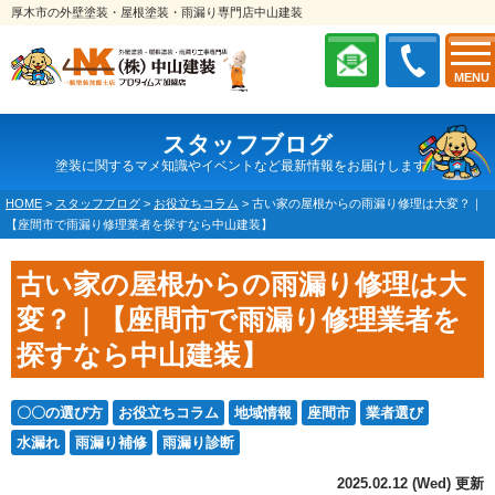
厚木市の外壁塗装・屋根塗装・雨漏り専門店中山建装
MENU
スタッフブログ
塗装に関するマメ知識やイベントなど最新情報をお届けします！
HOME
>
スタッフブログ
>
お役立ちコラム
>
古い家の屋根からの雨漏り修理は大変？｜
【座間市で雨漏り修理業者を探すなら中山建装】
古い家の屋根からの雨漏り修理は大
変？｜【座間市で雨漏り修理業者を
探すなら中山建装】
〇〇の選び方
お役立ちコラム
地域情報
座間市
業者選び
水漏れ
雨漏り補修
雨漏り診断
2025.02.12 (Wed) 更新