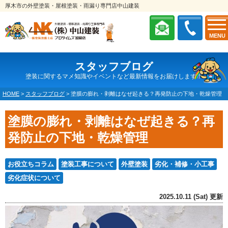
厚木市の外壁塗装・屋根塗装・雨漏り専門店中山建装
MENU
スタッフブログ
塗装に関するマメ知識やイベントなど最新情報をお届けします！
HOME
>
スタッフブログ
>
塗膜の膨れ・剥離はなぜ起きる？再発防止の下地・乾燥管理
塗膜の膨れ・剥離はなぜ起きる？再
発防止の下地・乾燥管理
お役立ちコラム
塗装工事について
外壁塗装
劣化・補修・小工事
劣化症状について
2025.10.11 (Sat) 更新