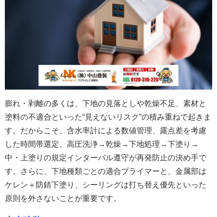
膨れ・剥離の多くは、下地の見落としや乾燥不足、素材と
塗料の不適合といった“見えないリスク”の積み重ねで起きま
す。だからこそ、含水率計による数値管理、露点差を考慮
した時間帯選定、高圧洗浄→乾燥→下地処理→下塗り→
中・上塗りの規定インターバル遵守が再発防止の決め手で
す。さらに、下地種類ごとの適合プライマーと、金属部は
ケレン＋防錆下塗り、シーリングは打ち替え優先といった
原則を外さないことが重要です。