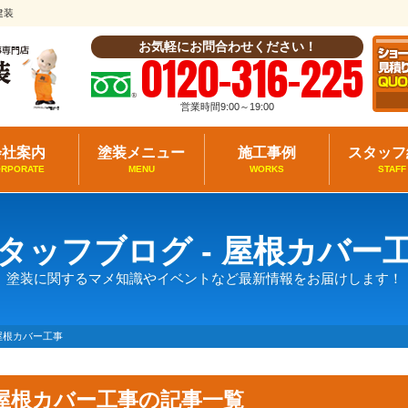
建装
お気軽にお問合わせください！
0120-316-225
営業時間9:00～19:00
会社案内
塗装メニュー
施工事例
スタッフ
ORPORATE
MENU
WORKS
STAFF
タッフブログ - 屋根カバー
塗装に関するマメ知識やイベントなど最新情報をお届けします！
屋根カバー工事
屋根カバー工事の記事一覧