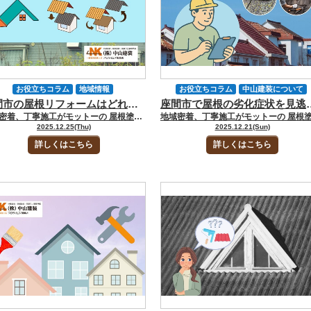
雨漏り診断
お役立ちコラム
地域情報
お役立ちコラム
中山建装について
座間市の屋根リフォームはどれを選ぶ？塗装・カバー・葺き替えの判断基準をプロが徹底整理
座間市で屋根の劣化症状を見逃さない！ひ
塗装工事について
屋根カバー工事
地域情報
塗装のタイミング
地域密着、丁寧施工がモットーの 屋根塗装・外壁塗装専門店の中山建装です！ 代表取締役の中山です！ 座間市で屋根リフォームを検討する場面では、直面する問題があります。「屋根塗装だけで済むのか？」「カバー工法が最適？」「葺き替えが必要？」のように、判断に悩むことも多々出てくるものです。 屋根の状態は、地域の気候条件に大きく左右されます。座間市では湿度が高い日もあり、梅雨・台風シーズンには降雨量が一時的に増加する傾向です。これらの環境要因は、屋根材の劣化を加速させるため、単純に築年数だけでは工法を決められません。誤った判断をすると、数年以内に再び雨漏りや劣化が発生し、結果的に工事費用が膨らむリスクもあります。 そこで今回のお役立ちコラムでは、屋根の状態に応じた3つの工法である「塗装」「カバー工法」「葺き替え」についてくわしくお話しします。どのような点を考えて選んだほうがいいのか整理しました。 ▼合わせて読みたい▼座間市在住必見！屋根リフォームで雨漏り対策＆修理費用を賢く抑える方法 [myphp file="comContactL"] 座間市の屋根に求められる「地域特性」とリフォーム判断の前提 座間市は湿度・降雨・台風の影響もある地域です。屋根材への負荷も大きくなる場合も多々あります。まずはこの地域特性を理解することが、工法選定の基本となります。 座間市の降雨量・湿度・台風風速が屋根材に与える影響 屋根の劣化速度を左右する最も大きな外的要因が、気象条件です。座間市は湿度が高い日もあり、梅雨や秋雨前線の時期には相対湿度が80％前後まで上昇する日もあります。 湿度が高い環境では、スレート屋根の含水量が増え、塗膜の劣化や苔の発生が加速するのです。台風シーズンには、瞬間風速も強まります。そのため棟板金の浮きや留め具の緩みが発生する場合もあるのです。 これらの変化は表面だけの問題では済みません。下地の野地板にも影響し、含水と乾燥が繰り返されると、反りや沈みの原因を生むこともあるのです。 さらに、周囲の建物の影響も受けて風向きが変わる場合もあります。そうすると、局所的な雨の吹き込みが起こることも出てくるのです。 外観だけで判断して塗装を選ぶと、内部劣化を見落とすリスクも高まります。まずは地域の気象特性を踏まえ、屋根材がどのような影響を受けやすいか理解が重要です。 築年数×屋根材種類で変わるメンテナンス周期の考え方 屋根のメンテナンス周期は「築年数」と「屋根材の種類」で変わります。環境によりますが、スレート屋根の場合、一般的に新築後10〜15年で初回塗装が必要です。ただ、湿度が高い地域だと苔・藻の発生リスクは比較的高いと言えます。実際は短い周期で劣化が進むこともありえるのです。金属屋根（ガルバリウム鋼板など）は錆びにくいものの、強風での浮きや棟板金の緩みに注意が求められます。塗装より部材交換を優先すべきケースもあるのです。 築20年以上も経過すれば、屋根材そのものの寿命に加え、下地の野地板や防水紙の劣化が顕在化してきます。そうなると塗装だけで延命するのも限界が出てくるのです。屋根材の種類ごとに劣化の特徴を把握し、外観だけに囚われず、内部状態を含めて判断することが求められます。 押さえるべき「屋根リフォーム３工法」の前提 塗装・カバー・葺き替えは、改善できる範囲が異なります。最初にこの違いを理解しておくことが、誤った判断を避けるうえでは重要です。 塗装・カバー・葺き替えは「改善できる範囲」が違う 塗装は表面保護に特化し、内部劣化は解決できません。カバー工法は屋根材の老朽を覆う工法で、下地や防水紙の状態は健全であることが求められます。葺き替えはすべてを新設するため、構造まで建て直す根本改善ができるのです。 ３工法の「できる・できない」を理解する 屋根塗装は下地が腐朽していると成立しません。カバー工法は内部が腐っていれば、逆効果となるのです。葺き替えは万能ではあるものの、費用・工期の負担が大きくなります。 3つの工法で選ぶ場合「できる・できない」を適切に理解し判断することが成功の鍵を握るのです。この点を誤解すれば、選択ミスが起こってもおかしくありません。 ▼合わせて読みたい▼一戸建ての雨漏りの原因について考える｜【座間市で雨漏り修理業者を探すなら中山建装】 [myphp file="comContactL"] 塗装とカバー工法をどう選ぶ？「適している」「適さない」の線引き ここからは塗装とカバー工法、どちらを選ぶべきなのか？適している・適さないという点を中心に、判断基準をくわしくお話しします。 塗装が向く屋根とは？軽度劣化＋健全な下地 色褪せ・軽微なクラック・チョーキングなど、表面劣化のみの屋根なら屋根塗装が適しています。ただし、野地板が沈んでいたり・雨漏り履歴があったり・板金の腐朽があったりすれば塗装はむずかしいのです。 とくに結露や北面で苔が発生しやすい住まいの場合、見た目以上に含水しているケースも多数見られます。そのため、工法を選ぶ際には専門業者による屋根裏の確認が必要です。 カバー工法が向く屋根とは？中度劣化と内部が健全かどうか 屋根材が経年劣化して、弱っていたとします。それでも防水紙と野地板が生きている状態なら、カバー工法は適しているのです。カバー工法は既存の屋根に新しい屋根をかぶせます。そのため廃材が少なくなり、短工期なのがメリットです。 ただし、雨漏り履歴や野地板の腐朽のほか、防水紙が破断しているなら、カバー工法では不十分な対処と言えます。湿度が高い地域では、通気不足の屋根でカバー工法を行うと、湿気を閉じ込め劣化を早める場合があります。 野地板の腐朽が、急速に進むリスクがあるからです。結露しやすい北面や棟板金内部の貫板が湿気で弱っているケースだと、慎重な判断が求められます。施工前には、屋根裏の通気状況や含水度を確認し、適否の見極めが必要です。 塗装とカバーの境界を具体的に整理する 素材が指で崩れる：塗装不可 反りが強い ：塗装不可、カバー検討 苔の厚付き：塗装密着不可 雨漏り跡 ：カバー不可→葺き替え（屋根起因の雨漏りの場合） できる・できないかについて線引きを理解しておけば、判断ミスを防ぐのに有効です。 誤った選択は数年以内に破綻する 判断ミスをして、屋根塗装だけで済ませると、内部劣化を温存することにつながりかねません。そうすると短期間で剥離が再発してもおかしくないのです。 カバー工法が適していない状態の屋根に施工するのは、腐朽を閉じ込めることと同じになってしまいます。そうすると屋根の劣化は加速するだけとなり、結果的に、高額な葺き替えにつながりかねません。 参照：国土交通省 国立研究開発法人 建築研究所 参照：木塊協会 資産価値のある高耐久住宅研究報告 葺き替えを選ぶべき屋根とは？重度劣化と長期メリット 内部劣化が進んで、屋根塗装やカバー工法では対処できないなら、葺き替えが解決策となります。 葺き替えのサインを早期に把握する 「踏むと沈む」「屋根裏の湿気が抜けない」「防水紙の破断」「過去に雨漏りがある」このような屋根の場合、表面工事が通用しない状態と言えるのです。 アスベスト期・ノンアス初期のスレートは要注意 層間剥離したスレートは塗装もカバーも密着しない場合が多々あります。そのため葺き替えでしか解決できない場合も出てくるのです。ただ、スレート屋根の場合、アスベストが含まれている場合もあります。あわせて耐用限界に達している場合も多いため、安全性や耐風性の観点からも更新が必要です。 葺き替えは高額だが合理的 葺き替えは費用と工期の長さがネックとなります。葺き替えは屋根の問題に関する最大の解決方法とも言えるのです。たとえば葺き替えをすることで、以下のメリットを得られます。 防水紙の更新 野地板の補強 軽量屋根材で耐震性向上 換気棟追加で結露対策 資産価値が上がる傾向 何より検討時点の屋根の劣化を「リセットできる」点が、葺き替えの強みと言えます。表面的な対処ではなく、屋根を健全な状態へ戻せるのですから、座間市の湿度や風災リスクにも長期的に耐えられるだけの安心感を得られるのです。 短期的な出費は大きくても、将来の再工事を抑え、トータルコストを最小化できるのが葺き替えの大きなメリットと言えます。最終的には、今の劣化状況と今後どれだけ長く家を保ちたいかを照らし合わせ、後悔の少ない選択をしていくことが重要です。 [myphp file="comContactL"] FAQ｜座間市の屋根リフォーム工法選びについてよくある質問 座間市で屋根リフォームをご検討中のお客様からは「塗装・カバー・葺き替えのどれを選べばいいのか分からない」「本当にカバー工法で大丈夫？」「築年数と屋根材の状態のどちらを優先すべきか」など多くのご相談をいただきます。 ここでは今回のコラム内容を踏まえ、座間市の気候特性と屋根の劣化状態を軸にした工法選びの疑問にお答えします。 Q.築15年なら屋根塗装で十分ですか？それともカバー工法も検討すべきですか？ A.築年数だけでは判断できません。築15年は「塗装で延命できる屋根」と「すでにカバー工法や葺き替えを検討すべき屋根」がちょうど分かれ始める時期です。スレートのひび割れが軽微で、反りや層間剥離がなく、屋根裏の野地板も健全なら塗装で十分な場合もあります。 一方で、座間市は湿度が高く苔が出やすい環境のため、苔の厚付きや雨漏り履歴、防水紙の劣化が確認された場合は、カバー工法や葺き替えも視野に入れて検討する必要があります。 Q.屋根塗装とカバー工法のどちらにするか、自分で見極めるポイントはありますか？ A.大まかな目安としては「表面だけの劣化なら塗装」「屋根材そのものの傷みが進んでいるならカバー以上」と考えると分かりやすいです。具体的には、スレートが指で触ると崩れる、強い反りが出ている、層間剥離が広がっている、苔が厚くこびりついているといった場合は塗装の密着が期待できず、塗装単独は不向きです。 ただし、屋根裏の状態や防水紙の劣化は外からは分からないため、最終判断は必ず専門業者の点検結果をもとに行うことをおすすめします。 Q.カバー工法が向かない屋根はどんな状態ですか？ A.代表的なのは「雨漏りがすでに発生している」「野地板が腐朽・沈みを起こしている」「防水紙が破れている」といったケースです。この状態でカバー工法を行うと、既存の傷みを屋根内部に閉じ込めてしまい、かえって劣化を加速させる恐れがあります。 また、通気計画が不十分な屋根にカバーをかぶせると内部結露が起こりやすく、座間市のような湿度の高い地域では特に注意が必要です。こうした場合は、葺き替えで内部からリセットする方が結果的に合理的な選択となります。 Q.葺き替えは高額と聞きますが、どんなときに選ぶのが正解ですか？ A.葺き替えは「屋根の健康状態を一度ゼロリセットしたいとき」に選ぶ工法です。踏むと沈む、屋根裏が常に湿っている、防水紙があちこちで破断している、過去の雨漏り補修を何度も繰り返しているといった屋根は、表面だけ手を入れても根本解決になりません。 葺き替えなら防水紙と野地板の補修・補強、軽量屋根材への変更、換気棟の追加など、座間市の湿度や風雨を見据えた総合的な改善が可能です。初期費用は大きくなりますが、将来の再工事を減らしトータルコストを抑えられるケースも多くあります。 Q.自分の家に最適な工法を中立的に判断してもらうにはどうすればいいですか？ A.まずは「工法ありき」ではなく「現状診断ありき」で話を進めてくれる業者を選ぶことが重要です。屋根表面だけでなく、屋根裏の状態、防水紙や野地板の傷み、棟板金・谷部の状況などを写真と一緒に説明してくれる会社なら、塗装・カバー・葺き替えのそれぞれのメリット・デメリットを比較しながら検討できます。 中山建装のように座間市の気候特性を把握し、将来のメンテナンス計画も含めて提案してくれる屋根リフォーム会社に相談することで、偏りのない判断材料を得ることができます。 座間市の屋根リフォームで迷ったら中山建装へ｜塗装・カバー・葺き替えを一緒に比較検討しませんか？ 屋根リフォームは一度きりの決断で終わらず、その後10年20年と住まいを守り続ける「将来設計」に直結する工事です。座間市のように湿度が高く、梅雨・秋雨・台風と雨風の影響を受けやすい地域では、「とりあえず塗装だけ」「費用が安いからカバー工法」といった短期的な発想で工法を選んでしまうと、数年後に雨漏りや再劣化に悩まされ、結局は葺き替えが必要になってしまうことも少なくありません。 本当に大切なのは、屋根の現状と座間市特有の気象条件、築年数、今後どれくらい住み続ける予定なのかといった要素を整理したうえで、「塗装・カバー・葺き替えのどれが一番理にかなっているか」を冷静に見極めることです。 中山建装では、屋根表面だけでなく屋根裏や防水紙、野地板、棟板金の状態まで含めて丁寧に調査し、「塗装で十分伸ばせる屋根」「カバー工法が最適な屋根」「葺き替えに踏み切るべき屋根」を分かりやすくご説明します。 そのうえで、お客様のご予算とライフプランを伺いながら、座間市の環境に合った最適な屋根リフォームプランをご提案します。 お問い合わせは、ホームページの問い合わせフォームからのお問い合わせはもちろん、メール、電話でのご相談、ショールームへの来店も大歓迎です。 「うちの屋根は塗装・カバー・葺き替えのどれが正解？」と迷われたら、まずは中山建装にご相談いただき、一緒に将来を見据えたベストな選択肢を整理していきましょう。 [myphp file="comContactL"] ▼合わせてチェック▼ 中山建装塗装専門ショールーム 厚木店 中山建装塗装専門ショールーム 大和店
屋根塗装
屋根張り替え工事
座間市
塗装工事について
外装劣化診断
2025.12.25(Thu)
2025.12.21(Sun)
雨漏り
屋根カバー工事
屋根塗装
詳しくはこちら
詳しくはこちら
屋根張り替え工事
座間市
水漏れ
雨漏り
雨漏り補修
雨漏り診断