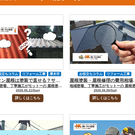
役立ちコラム
リフォーム工事
厚木市
お役立ちコラム
リフォーム工事
トタン屋根は塗装で直せる？サビ・穴あき・雨漏りの修理判断基準
屋根塗装・屋根修理の費用相場｜
地域情報
外装劣化診断
大和市
中山建装について
劣化・補修・小工事
地域密着、丁寧施工がモットーの 屋根塗装・外壁塗装専門店の中山建装です！ 代表取締役の中山です！ トタン屋根にサビが出てきたものの、「塗装だけで大丈夫なのか」「張り替えが必要なのか分からない」と悩んでいませんか。トタン屋根は、定期的な塗装によって寿命を延ばせる屋根材です。 ですが、すべての症状が塗装で解決できるわけではありません。サビの進行状況や下地の状態によっては、部分補修や張り替えが必要になるケースもあります。とくに築年数が経過した戸建て住宅や倉庫、物置、下屋では、気づかないうちに劣化が進んでいることも少なくありません。 大和市・厚木市・座間市・海老名市周辺でも、古い戸建ての下屋、倉庫、物置、庇まわりなどにトタン屋根が使われているケースがあります。神奈川県央エリアは、夏場の日差しや台風・強風雨の影響を受けることもあるため、塗膜の劣化やサビを放置すると、穴あきや雨漏りにつながる可能性があります。 今回のお役立ちコラムでは、トタン屋根は塗装で対応できるのかをはじめ、補修や張り替えが必要になる判断基準についてくわしく解説します。 [myphp file="comContactL"] トタン屋根は塗装で直せる？まずは劣化状況を確認 トタン屋根は、表面のサビが軽度な段階であれば、塗装によるメンテナンスで延命できる可能性があります。ただし、穴あきや雨漏りが発生している場合は注意が必要です。見た目だけでは判断が難しいため、まずは劣化状況を確認しましょう。 トタン屋根で見るべきポイントは、表面の色あせだけではありません。サビの範囲、サビの深さ、塗膜の剥がれ、釘やビスまわりの浮き、屋根材の重なり部分、雨漏り跡の有無まで確認する必要があります。 とくに古いトタン屋根では、表面は軽度のサビに見えても、重なり部分や釘まわりから腐食が進んでいることがあります。塗装で済むかどうかは、屋根材そのものがまだ健全かどうかで変わります。 ▼棟板金の雨漏りリスク▼棟板金のメンテナンスの重要性｜手入れ不足で雨漏りになるメカニズム サビだけなら塗装で延命できるケース トタン屋根は金属製のため、塗膜が劣化すると徐々にサビが発生します。 次のような状態であれば、塗装による保護が有効なケースがあります。 ・色あせが目立つ・表面にうっすらサビが出ている・塗膜の剥がれが見られる・穴あきは発生していない・雨漏りは発生していない・屋根材の大きな変形がない この段階で適切に塗装をおこなえば、防水性や防錆性の回復が期待できます。とくに築10年から20年程度の住宅では、現地調査の際に表面的なサビが見つかるケースも少なくありません。トタン自体が健全であれば、塗装によって屋根の寿命を延ばせる可能性があります。 ただし、トタン屋根の塗装では下地処理が重要です。サビを落とすケレン作業、サビ止め塗料の使用、上塗りの塗装回数が適切でないと、せっかく塗装しても早期にサビが再発することがあります。 見積書を見る際は、単に「屋根塗装一式」と書かれているかどうかではなく、ケレン作業、サビ止め、使用塗料、塗装回数、施工範囲が明記されているかを確認することが大切です。 ▼ケレン作業の重要性はこちら▼ケレンはなぜ必要？下地調整をおこなう意味やメリット 塗装では対応できないケースもある 一方で、サビが進行している場合は、塗装だけでは十分な補修になりません。 たとえば次のような症状です。 症状 推奨される対応 判断のポイント サビが広範囲に発生している 部分補修または張り替え 表面だけでなく腐食の深さを確認 穴あきがある 板金補修・張り替え 穴の大きさと周辺の腐食範囲を確認 雨漏りが発生している 原因調査と補修 屋根材以外の原因も含めて確認 下地が腐食している 下地補修・葺き替え 野地板や垂木への影響を確認 屋根材が変形している 張り替え検討 反り、浮き、たわみの有無を確認 穴が開いたトタンに塗料を塗っても、穴そのものは塞がりません。また、内部の腐食が進んでいる場合は、一時的に見た目がきれいになっても根本的な解決にはならないため注意が必要です。 トタン屋根は表面だけでなく、固定している釘まわりや重なり部分から劣化が進行することもあります。雨水が入り込みやすい部分に腐食がある場合、塗装だけで済ませると、短期間で再び雨漏りやサビが発生する可能性があります。 費用面でも、塗装だけで済む場合、板金補修を伴う場合、部分張り替えが必要な場合、下地補修や葺き替えが必要な場合では見積もり内容が大きく変わります。安さだけで判断するのではなく、どの症状に対してどの工事が必要なのかを確認しましょう。 見た目では判断しにくいケースもあるため、専門業者による点検を受けたうえで適切な工事方法を検討することが大切です。早い段階で対処できれば、張り替えではなく塗装や部分補修で済む場合もあります。 ▼サビ止めと下塗りはこちら▼知っておきたい外壁塗装の基礎知識「下塗り」｜プライマーやサビ止め塗料の必要性 古い戸建て・倉庫・物置でよく見られるケース 古いトタン屋根は、戸建て住宅だけでなく、倉庫や物置、下屋などでも使用されていることがあります。こうした建物では、「サビが出ているが塗装で対応できるのか分からない」「雨漏りしているが張り替えが必要なのか判断できない」と悩む方も少なくありません。 トタン屋根は比較的軽量で施工しやすい屋根材ですが、長年メンテナンスをおこなっていない場合は、劣化が想像以上に進行しているケースもあります。 たとえば、屋根の表面は軽いサビに見えていても、固定している釘まわりから腐食が進行していたり、屋根裏に雨染みが発生していたりする場合があります。倉庫や物置は普段あまり状態を確認しないことも多く、気づいたときには穴あきが発生している場合もあります。 また、トタン屋根は建物の立地や周辺環境によっても劣化の進行速度が変わります。雨風の影響を受けやすい場所、日当たりが強い場所、周囲に湿気がこもりやすい場所では、サビが進行しやすくなります。 大和市・厚木市周辺でも、住宅の増改築部分、古い倉庫、物置、勝手口まわりの下屋などにトタン屋根が残っていることがあります。母屋の屋根はメンテナンスしていても、下屋や物置の屋根は後回しになりやすいため注意が必要です。 見た目では判断が難しい症状もあるため、気になる変化が見られた場合は、劣化が進行する前に対応を検討してみてください。 [myphp file="comContactL"] トタン屋根の雨漏りは塗装より原因調査が重要 トタン屋根の雨漏りでは、「とりあえず塗装すれば直る」と考える方もいるかもしれません。ですが、実際には雨漏りの原因を特定することが最優先です。とくに古い戸建て住宅や倉庫、物置などでは、屋根以外の部分が原因になっているケースもあります。 塗装は、屋根材の表面を保護するための工事です。雨漏りの原因が穴あき、重なり部分のすき間、棟板金の浮き、外壁との取り合い部分にある場合、塗装だけでは雨漏りを止められないことがあります。 雨漏りが発生している場合は、まず水の入口を確認する必要があります。雨水は建物内部を伝って移動するため、室内のシミがある場所の真上に原因があるとは限りません。原因を特定せずに塗装すると、工事後も雨漏りが続く可能性があります。 雨漏りの原因はトタン屋根以外にあることも トタン屋根の雨漏りは、必ずしも屋根材の劣化だけが原因とは限りません。 よく見られる原因として、以下のようなものがあります。 ・屋根材の穴あき・棟板金の浮き・ビスや釘のゆるみ・シーリングの劣化・外壁との取り合い部分の劣化・雨樋の詰まりや破損・下屋と外壁の接合部からの浸水 屋根からの雨漏りと思われていても、外壁側が原因になっている場合もあります。特に下屋の場合、外壁との取り合い部分から雨水が入り込むケースがあります。 また、雨樋の詰まりや破損によって雨水が正常に流れず、屋根や外壁側へ回り込むこともあります。そのため、雨漏りが発生している場合は塗装の可否を判断する前に、屋根全体と周辺部を含めた原因調査をおこなうことが大切です。 中山建装では、トタン屋根だけを見るのではなく、外壁との接合部、雨樋、棟板金、ビスまわり、屋根裏の雨染みなどを確認しながら原因を整理することが重要だと考えています。 ▼雨漏り箇所の見つけ方はこちら▼【場所別】自宅で簡単にできる雨漏り箇所の見つけ方を中山建装が解説！ 下地劣化がある場合は補修や張り替えが必要 雨漏りを長期間放置すると、屋根材だけでなく下地にも影響がおよびます。 とくに注意したい症状は次のとおりです。 ・天井にシミがある・屋根裏に雨染みがある・野地板が腐食している・屋根を踏むとたわむ・室内にカビ臭さがある・雨の日のあとに室内の湿気が強くなる こうした状態になると、塗装だけで対応するのは難しくなります。下地補修や部分的な張り替え、場合によっては屋根全体の葺き替え工事が必要になることもあるため、早めの点検がおすすめです。 中山建装では、屋根だけでなく屋根裏や周辺部まで確認しながら雨漏りの原因を調査しています。写真付きの診断報告書で状態を確認できるため、「本当に塗装で大丈夫なのか」を判断しやすい点も特徴です。 なお、トタン屋根の劣化を見てすぐに「全面張り替えしかありません」と断定する業者や、反対に穴あきや雨漏りがあるにもかかわらず「塗装で大丈夫です」と説明する業者には注意が必要です。見積もり前には、劣化写真、補修範囲、下地の状態、使用する塗料や板金材、保証内容を確認しましょう。 トタン屋根は、見た目以上に劣化が進行している場合があります。サビだけなら塗装による延命が期待できますが、穴あきや雨漏り、下地劣化が見られる場合は補修や張り替えを検討した方が良いケースもあります。 塗れる屋根なのか、修理すべき屋根なのかは現地確認をしなければ正確に判断できません。トタン屋根の劣化が気になる方は、まず専門業者による診断を受けて状態を確認することが大切です。 [myphp file="comContactL"] FAQ｜トタン屋根の塗装工事・雨漏り工事でよくある質問 Q.トタン屋根のサビは塗装だけで直せますか？ 表面にうっすらサビが出ている程度で、穴あきや雨漏りがなければ、ケレン作業とサビ止めを行ったうえで塗装できる場合があります。ただし、サビが深く進行している場合は、塗装だけでは再発しやすいため、補修や張り替えの検討が必要です。 Q.トタン屋根に穴が開いている場合も塗装できますか？ 穴が開いている場合、塗装だけで穴を塞ぐことはできません。板金補修や部分張り替えが必要になることがあります。穴の周囲にも腐食が広がっている可能性があるため、表面だけでなく周辺部や下地の状態まで確認することが大切です。 Q.トタン屋根の雨漏りは塗装で止まりますか？ 雨漏りの原因が塗膜劣化だけであれば改善につながることもありますが、多くの場合は穴あき、棟板金の浮き、釘まわり、外壁との取り合い部分などが関係します。原因を特定せずに塗装しても雨漏りが止まらないことがあるため、まず原因調査が必要です。 Q.見積もり前に確認しておくべきことはありますか？ サビの範囲、穴あきの有無、雨漏りしている場所、天井のシミ、屋根裏の雨染み、いつから症状が出ているかを確認しておくと相談しやすくなります。見積書では、ケレン作業、サビ止め、塗装回数、補修範囲、保証内容も確認しましょう。 トタン屋根が塗装で直せるか迷ったら中山建装へご相談ください トタン屋根は、軽度のサビであれば塗装で延命できる場合がありますが、見た目だけで判断すると必要な補修を見落とすことがあります。穴あきや雨漏り、下地劣化がある場合は補修や張り替えが必要になることも。 中山建装では、大和市・厚木市周辺の住宅や倉庫、下屋の状態を確認し、塗装で済むのか修理が必要なのかを分かりやすくご説明します。 問い合わせフォームからのお問い合わせ、メール、電話でのご相談、ショールームへの来店にて、トタン屋根のサビや雨漏りの不安をご相談ください。 [myphp file="comContactL"] ▼合わせてチェック▼ 中山建装塗装専門ショールーム 厚木店 中山建装塗装専門ショールーム 大和店
屋根カバー工事
屋根張り替え工事
劣化症状について
厚木市
地域情報
2026.06.21(Sun)
2026.06.06(Sat)
屋根改修
座間市
愛川町
海老名市
塗装のタイミング
塗装工事について
詳しくはこちら
詳しくはこちら
模原市
神奈川県
防水
雨漏り補修
外装劣化診断
大和市
屋根カバー工
雨漏り診断
屋根塗装
屋根張り替え工事
屋根改
座間市
愛川町
横浜市
海老名市
相模原市
神奈川県
見積りについて
費用について
雨漏り
雨漏り119