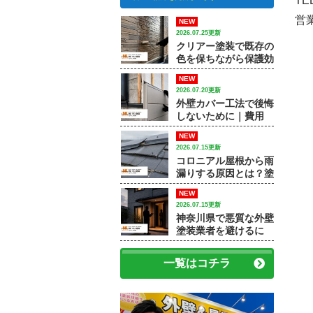
TE
営業
NEW
2026.07.25更新
クリアー塗装で既存の
色を保ちながら保護効
果を高める方法｜【大
NEW
和市で外壁塗装・屋根
2026.07.20更新
塗装をするなら中山建
外壁カバー工法で後悔
装】
しないために｜費用
差・施工例・塗装との
NEW
違いを専門店が解説
2026.07.15更新
コロニアル屋根から雨
漏りする原因とは？塗
装で済むケースと屋根
NEW
修理が必要なケース
2026.07.15更新
神奈川県で悪質な外壁
塗装業者を避けるに
は？訪問販売・見積
書・保証で確認すべき
一覧はコチラ
ポイント