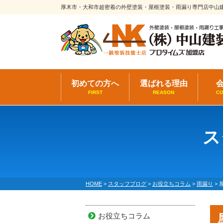
厚木市・大和市超密着の外壁塗装・屋根塗装・雨漏り専門店中山
初めての方へ
選ばれる理由
FIRST
REASON
C
ス
HOME
>
スタッフブログ
>
お役立ちコラム
>
雨漏り
>
お役立ちコラム