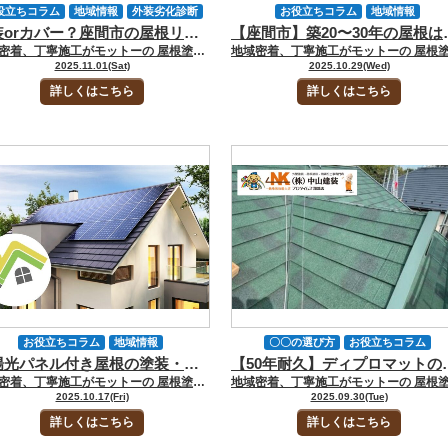
役立ちコラム
地域情報
外装劣化診断
お役立ちコラム
地域情報
塗装orカバー？座間市の屋根リフォーム比較ガイド｜費用・耐久性・工期で見る最適解
【座間市】築20〜30
屋根カバー工事
屋根張り替え工事
塗装工事について
屋根カバー工事
地域密着、丁寧施工がモットーの 屋根塗装・外壁塗装専門店の中山建装です！ 代表取締役の中山です！ 屋根のメンテナンスを考えるタイミングで、 「塗装で大丈夫かな」 「カバーや葺き替えの方がいいのかな」 と座間市の方からご相談いただくことがあります。同じ屋根材でも築年数や立地条件によって状態が異なるため、一概に決めつけることはできません。塗装だけで十分な場合もあれば、下地（ルーフィング）が傷んでいて塗っても再劣化してしまうケースもあるため、臨機応変に対応することが重要です。 屋根のリフォームは、“家の寿命を延ばす大切な分岐点”です。しかし、知識や現場経験が豊富でないと最適な施工方法を見極めることはできません。今回のお役立ちブログでは、塗装・カバー工法・葺き替えの違いを表で整理しながら、選び方をお話しします。 ▼合わせて読みたい▼屋根カバー工法とは？座間市で屋根リフォームを検討する方に知ってほしい基礎知識 [myphp file="comContactL"] 座間市で屋根リフォームが増えているのは気候が理由 座間市では築10〜20年を迎えた住宅が増え、屋根リフォームのご相談が年々増えてきた体感があります。真夏は屋根材の表面温度が60〜70℃に達し、熱膨張による釘の浮きや屋根材の反りが起こるケースも珍しくありません。 たとえば、西日が屋根面に強く当たる地域では塗膜の劣化が早い傾向にあるでしょう。中でも黒・濃色系の屋根では紫外線吸収率が高く、塗装後7〜8年で艶引けが目立つケースもあります。 さらに、冬場は放射冷却によって屋根表面が冷え込み、朝露や霜がつきやすい状態になります。“乾燥と湿潤の繰り返し”は、塗膜の収縮・ひび割れの原因です。座間市の屋根は「夏の熱・冬の冷え・湿気」のトリプルダメージを毎年受けます。結果、屋根リフォームの相談が多くなるのです。 雨と台風のダメージも無視できない 梅雨から秋にかけては、台風や線状降水帯によるゲリラ豪雨も多く、1時間に50mm以上の非常に激しい雨が降ることもあります。その場合、棟板金の浮きや釘抜けにつながります。強風の影響で板金がばたつき、強風時に飛散してしまうケースも0とはいえません。 また、防水シートが劣化している状態でスレート屋根の重なり部分に水が逆流すると雨漏りに直結します。「室内にはまだシミが出ていないけど、屋根裏を点検したらすでに湿っていた」という事例も少なくありません。屋根表面がきれいでも、点検しないのは危険です。 築10〜20年がリフォーム判断の分かれ道 築10～20年の屋根は表面の防水性が低下しやすく、塗料を吸い込みやすい状態になっています。また、屋根を留めている釘が浮き、雨水が下地に回り込みやすくなっていることもあるため要注意です。点検して下地の状態を見極めることが、最適な工法を選ぶ際に重要だといえます。 塗装・カバー・葺き替えの違いを徹底比較 屋根リフォームと一口にいっても方法はさまざまですが「費用が安い」「長持ちする」など表面的な比較だけで決めるのは危険です。建物の構造や屋根材の種類によって、適した方法は大きく異なります。 代表的な3つの方法は次の通りです。 工法 概要 費用相場（30坪） 耐久年数 工期 メリット デメリット 塗装 既存屋根の表面を塗り直し、防水性を回復 40〜80万円 8〜12年 4〜7日 費用が安く見た目を改善できる 下地が劣化していると再劣化しやすい カバー工法 既存屋根の上に新しい金属屋根を重ね張り 100〜160万円 20〜30年 7〜10日 断熱・防音UP／雨漏り防止効果 重量が増える（瓦屋根の場合は重量が減ることもある） 葺き替え 古い屋根を撤去し新しい屋根に全面交換 150〜220万円 30年以上 10〜14日 下地から刷新できるため長期的に安心 費用・工期ともに最大 屋根形状・勾配・使用する屋根材により費用は前後するものの、それぞれに強みや注意点が存在します。工法別に特徴を見てみましょう。 「塗装だけで大丈夫」は一見お得でも要注意 塗装は最も費用を抑えられる方法です。表面の防水性を回復し、色ツヤもよみがえります。ただし、塗装は“表面だけのリフォーム”です。下地のルーフィングや野地板が傷んでいると、高級塗料を使っても長持ちしません。「前回塗装したのに、5年もたたずに色あせた」というケースの多くは、下地補修をしていなかったことが原因です。 なお、座間市は夏を中心に気温が高くなり室内も暑くなるため、室内の温度上昇を抑えやすい遮熱塗料がおすすめです。中でも「アステックペイント」のスーパーシャネツサーモシリーズは、遮熱性能と耐久性のバランスが非常に優れています。特殊な反射顔料を使って赤外線を跳ね返すため、屋根の表面温度を大幅に下げることが可能です。 遮熱塗料選びのポイントは「顔料の耐候性」と「下地密着力」です。白っぽい色ほど反射率が高いものの、落ち着いたグレーやブルー系を選ぶ方もいます。夏の快適性・光熱費削減を期待している方におすすめです。 ▼合わせて読みたい▼座間市の屋根塗装で後悔しないために！悪徳業者を見抜く5つのチェックポイント カバー工法は「次の20年」を見据えた選択 カバー工法は、既存の屋根の上から新しい屋根をかぶせる方法です。屋根材が反っていたり、クラック（ひび）が目立ったりする建物に向いています。おすすめはガルバリウム鋼板屋根です。耐久性が高くサビにくく遮熱性も優れています。 屋根の上に断熱材を挟み込むタイプにすれば、夏の室温上昇を抑えることが可能です。塗装に比べて初期費用は高いものの再塗装の手間が省けるため、数十年間住み続ける場合はランニングコストを抑えやすくなるでしょう。 ▼合わせて読みたい▼【大和市】屋根工事の費用相場は？塗装・葺き替え・屋根カバー・防水工事 葺き替えは“リセット”の意味で最も安心 屋根材をすべて撤去し、下地の野地板から新しくするのが葺き替えです。費用は150〜220万円と高いものの、30年前後持つこともあり「最後の屋根リフォーム」として選ばれる方もいます。 「雨漏りがすでに天井まで達している」「野地板が腐食している」場合は、塗装やカバー工法では対応できない可能性が高いため、葺き替えがおすすめです。 [myphp file="comContactL"] 工法を選ぶ前にチェックしてほしいポイント 屋根のリフォーム工法を選ぶ際はポイントがあります。ここでは、2つ見てみましょう。 屋根材の種類を知る 屋根には大きく分けて、スレート・金属・瓦の3種類があります。たとえば金属屋根の場合は、表面サビやジョイント部の緩みを確認し、サビが進行していなければ塗装で延命可能です。一方、穴が開いている場合は張り替えが必要です。 また、瓦屋根は丈夫ですが棟部分の漆喰が崩れているケースもあります。その際、部分補修と棟積み直しを行うと安心です。さらに、築年数が古い住宅の場合は屋根材にアスベストを含んでいる場合があります。撤去が必要となる場合は、周囲に飛散しないような体制をつくってから、カバー工法や葺き替えなどで作業してもらうことが大切です。 現地調査で下地を確認する 「まだ大丈夫そう」と思っても、屋根の上を見てみると想像以上に傷んでいる場合があります。見逃さないためにもドローンや赤外線カメラで屋根全体を撮影し、下地の傷みを推測することが大切です。肉眼では分かりにくい温度ムラや一部の湿りを把握できるため、異常の早期発見につながります。 屋根は見た目よりも中身です。点検を怠ると、雨漏りが壁や天井に現れてしまい修繕費が膨らみます。屋根の写真や動画を見ながら説明を受けることで、現状が明確になります。わかりやすく説明してくれる担当者であれば、安心して任せられるでしょう。 FAQ｜塗装orカバー？座間市の屋根リフォームについてよくある質問 座間市で屋根リフォームを検討される方からは、「塗装とカバーはどちらが正解？」「劣化の進み具合で何が変わる？」といった技術的な質問が多く寄せられます。ここでは施工を迷っている方が判断しやすいよう、実際の現場でよくいただく質問を分かりやすくまとめました。専門的な内容を噛み砕いて紹介しますので参考にしてください。 Q.塗装・カバー・葺き替えはどれが一番長持ちしますか？ もっとも長持ちするのは葺き替えで、30年以上の耐久が期待できます。コストと耐久のバランスで選ぶならカバー工法、費用を抑えたい場合は塗装が適しています。下地の状態次第で選択肢が変わるため点検が必須です。 Q.防水シートが劣化している場合、塗装はできますか？ できません。防水シート（ルーフィング）が傷んでいると表面だけ塗っても雨漏りが再発します。その場合はカバー工法または葺き替えが必要です。 Q.カバー工法はどんな屋根でもできますか？ スレートや金属屋根では可能ですが、瓦屋根は不可です。また、屋根勾配や重量バランスによっては施工できないケースもあるた7め現地調査が欠かせません。 Q.屋根材にアスベストが含まれている場合、どの工法が安全ですか？ 撤去による飛散リスクを避けるならカバー工法が適しています。葺き替えの場合は適切な飛散防止措置を行いながら工事を行います。 Q.リフォーム時期は築何年がベストですか？ 座間市では築10〜20年が判断の分岐点です。紫外線と熱の影響が強いため、早めに点検しておくと無駄な費用を抑えられます。 [myphp file="comContactL"] 屋根リフォームの正解に迷ったらまず点検から｜中山建装にご相談ください！ 屋根リフォームは塗装・カバー・葺き替えの3つから選ぶことになりますが、どれが正しいかは「見た目」では判断できません。座間市は真夏の熱、冬の冷え込み、そして台風の風雨と屋根にとって過酷な条件が続く地域です。そのため築10〜20年の住宅では表面だけでなく内部の下地も傷んでいる可能性があります。適切な工法を選ぶためには、まず現地調査でルーフィングや野地板の状態を把握することが不可欠です。 中山建装ではドローン撮影や写真を交えた説明を徹底し、施工後の耐久性まで見据えて提案しています。お問い合わせはフォーム・メール・電話のほかショールームでもご相談いただけますので「塗装かカバーか判断がつかない」という方も安心してお任せください。 屋根の状態を確実に見極めることが、将来のトラブル回避と住まいの寿命延長につながります。 [myphp file="comContactL"] ▼合わせてチェック▼ 中山建装塗装専門ショールーム 厚木店 中山建装塗装専門ショールーム 大和店
間市
雨漏り
雨漏り補修
雨漏り診断
屋根塗装
座間市
雨漏り
2025.11.01(Sat)
2025.10.29(Wed)
詳しくはこちら
詳しくはこちら
お役立ちコラム
地域情報
〇〇の選び方
お役立ちコラム
太陽光パネル付き屋根の塗装・カバー注意点｜座間市で失敗しない手順
【50年耐久】ディプロマ
塗装工事について
屋根カバー工事
屋根カバー工事
建材
雨漏り
地域密着、丁寧施工がモットーの 屋根塗装・外壁塗装専門店の中山建装です！ 代表取締役の中山です！ 座間市には太陽光パネルを設置した住まいがあります。ただ「屋根の塗装やカバー工法はできるの？」「太陽光パネルがあると工事費用が高くなるのでは？」といった疑問が浮かぶものです。実際、太陽光パネル付き屋根の塗装には、通常の屋根塗装にはない脱着リスク・保証問題・発電効率低下などの注意点があります。 結論から言うと、太陽光パネル付き屋根は「塗れない屋根」ではありません。正しい施工手順と資格を持つ塗装業者なら、屋根も発電システムも長く安全に使い続けられるのです。 そこで今回のお役立ちコラムでは、座間市で太陽光パネルを設置した住まいの外壁塗装、屋根塗装、屋根カバー工事についてくわしくお話しします。「パネルを外さずに塗装できるケース」「脱着が必要なケース」「工事後の保証を維持する方法」がわかる内容です。 ▼合わせて読みたい▼屋根カバー工法とは？座間市で屋根リフォームを検討する方に知ってほしい基礎知識 [myphp file="comContactL"] 太陽光パネル付き屋根で起こりやすい3つのトラブル 太陽光パネルを設置した屋根では、塗装を行う際、特有のトラブルが発生しやすくなります。とくに注意したいのが以下の3点です。 パネル下の塗装不足による早期劣化 太陽光パネルが設置された屋根では、パネルが覆っている部分に日光や風が届きません。そのため屋根塗装をした際、乾燥が遅くなることで塗料が定着しにくくなるのです。塗装後も水分が残留しやすく、塗膜の浮きや剥がれが早期に発生する傾向もあります。とくに梅雨や冬季など、湿度が高い時期の施工では塗膜内部に結露が発生するリスクも高まるのです。そのためわずか数年で防水性能が低下することもあります。 また、パネル下部は温度差が大きな箇所です。夜間に結露が発生しやすく、屋根材の裏面からサビや腐食が進行する「見えない劣化」が起こります。放置すれば金属屋根のボルト周辺から雨水が浸入して、最終的に雨漏りや屋根の土台となる木材の、野地板の腐朽を招きかねません。定期的な点検とともに、必要に応じて部分脱着と再塗装を慎重に行わなければならないのです。 脱着時の破損・漏電リスク 塗装工事では太陽光パネルを脱着しなければならない場合も出てきます。ただ、太陽光パネルの脱着は見た目以上に慎重な作業です。太陽光パネルには常に直流電流が流れています。誤ってケーブルを切断したり、コネクタを濡れた手で触ったりすると、感電・ショート・火災といった重大事故につながるのです。 とくに、築10年以上経過した住まいでは、パネル固定金具や架台のサビ・緩みが発生しているケースも多々あります。無理に取り外すと、架台やパネルガラスの破損を招くのです。 また、脱着後の再設置時にも注意しなければなりません。わずかな角度のズレやコネクタの緩みでも、発電効率が2〜5％低下することもあります。電気工事士資格を持つ技術者による安全な脱着と、再設置後の発電テストは必須です。 保証喪失のリスク 太陽光パネルメーカーの保証規定には「認定外業者による脱着・移設は保証対象外」と明記されている場合がほとんどです。つまり、塗装業者が独自に脱着を行った場合、メーカー保証・工事保証が無効となる可能性があります。 屋根塗装を依頼する際は、業者が「電気工事士と連携した施工体制」を整えているか確認が必要です。また、再設置後は「発電確認書」「施工保証書」の発行が求められます。保証の継続条件を明文化してもらうことが重要です。これによって、施工後の不具合や発電トラブルが発生した場合でも補償を受けられます。以下で、安全な施工のためのステップをくわしくお話しします。 事前診断から脱着要否を判断する 塗装前には、まず屋根全体の状態を正確に把握することが重要です。塗膜の劣化やボルト周辺のサビ、下地の浮きや腐食が確認された場合、太陽光パネルの脱着を伴う工事が求められます。 一方、屋根の表面や下地が健全なら、パネルを外さず塗装する「部分施工」も可能です。この判断には赤外線サーモグラフィーやドローン点検を併用が有効となります。目視では確認できない温度ムラや湿気滞留箇所を把握でき、誤診リスクを防げるのです。 診断の目的は「塗る」「張る」「外す」のどれがいいか見極めることにあります。屋根の材質や設置年数で、塗装・カバー工法・葺き替えの最適解は異なるため、専門業者による劣化度診断が必須です。 施工から再設置までを一括で管理する 太陽光パネルの脱着・再設置は、電気工事士資格を持つ専門技術者が必要です。無資格の作業者が配線を外すと、ショート・感電・火災のリスクが高くなるからです。メーカー保証の対象外となる可能性もあります。 太陽光パネルを設置した屋根の塗装では、「電気工事士と塗装職人が連携する一括施工体制」を採用する業者が必要です。そのような塗装業者なら安全で確実性の高い再設置が行えます。 また、屋根下地が劣化している場合、塗装ではなくカバー工法の選択肢もあります。この場合、架台金具の再設置や屋根重量の増加を考慮し、構造計算の実施が重要です。施工完了後は、発電テストと保証書の再発行は必須と言えます。再設置時に角度や配線極性がずれることで、発電効率が低下する場合も多々あるからです。テストデータと保証継続の証明を受け取っておけば、工事後も発電性能と安全性を長期的に維持できます。 [myphp file="comContactL"] 安全な施工のためのポイント ここまでお話ししてきたように「太陽光パネルがあるから塗装できない」は誤解です。太陽光パネル付きの屋根でも、正しい手順を踏めば塗装やカバー工法はできます。太陽光パネルを一時脱着して再設置するケースも多く見られるのです。ただし、全ての屋根で脱着が必要なわけではありません。 屋根の状態やパネルの設置方式によっては「パネルを残したまま塗装」する方法もあります。 たとえば、架台がしっかり固定されており、屋根下地に腐食がない場合、パネル周囲のみ丁寧に塗り残しを防ぐ「部分施工」で対応可能です。 重要なのは、施工前に屋根全体の劣化状況を正確に診断することと言えます。ドローンや赤外線カメラを用いてパネル下部の温度ムラを確認すれば、劣化がどの範囲に及んでいるのか把握できるのです。 電気工事士が在籍または連携していること 脱着作業を安全に行うためには資格者の立会いが必須です。塗装＋電気＋板金に対応できる体制を整えている塗装業者が必要です。また、塗装だけでなく、屋根補修や架台交換までワンストップで対応できるのが理想と言えます。 ただし、塗装業者選びではほかにも注意したいポイントがあるのです。診断報告書と写真付き見積書を出せる塗装業者が施工業者として無難と言えます。屋根のどの部分が劣化しているのか、パネル下の状態はどうかを可視化し「塗装だけでよいのか」「カバー工法が必要なのか」を明確に説明してくれるのです。 一方「外壁・屋根塗装一式100万円」といった一式見積りしか提示しない塗装業者はリスクがあります。内訳が不明確なまま契約すると、実際の施工範囲が限定されていることもあり、塗料のグレードを低いものに変更する可能性があります。 このような症状がある場合は早めの点検を 太陽光パネルを設置している住まいで、以下のような症状が見られるようになったら、早めに塗装業者へ相談したほうが無難です。 スレート屋根で10年以上塗装をしていない パネル固定金具に赤錆や浮きが見られる 雨音が以前より大きく感じられる 発電量が少しずつ低下している これらのサインは、パネル下での結露・サビ・防水層劣化の兆候です。早期の点検で修繕すれば、塗装や一部補修で済むケースもあります。逆に放置すれば、屋根全体の張り替えにつながるリスクもあるのです。 FAQ：太陽光パネル付き屋根の塗装・カバーに関するよくある質問 太陽光パネル付きの屋根は、一般的な屋根よりも構造が複雑で、塗装やカバー工法の際に特有の注意点があります。 「パネルを外さないと塗れないの？」 「発電に影響は出ない？」 「保証は切れない？」 といった疑問を持つ方も多いでしょう。ここでは、中山建装が実際の施工現場でよく受けるご質問をもとに、太陽光パネル付き屋根の塗装・カバー工事で知っておきたいポイントを分かりやすく解説します。 Q1：太陽光パネルを外さずに塗装できますか？ A.屋根材や下地が健全であれば、パネルを外さずに塗装することも可能です。 とくに架台の高さに余裕があるタイプでは、小型ローラーや専用ブラシを使い、パネル下部まで丁寧に塗布することでムラを防げます。ただし、パネル下は湿気がこもりやすく乾燥も遅れるため、塗料選定と乾燥時間の管理が重要です。 Q2：発電効率は下がりませんか？ A.適切に再設置すれば、発電効率が下がることはほとんどありません。ただし、再設置時に「角度のズレ」「方向の誤差」「配線の極性違い」があると、2〜5％の出力低下を招くリスクがあります。 そのため施工後は、塗装業者に「発電確認テスト（kWh計測）」を依頼し、施工前後のデータを比較するのが確実です。 Q3：保証はどうなりますか？ A.メーカー保証や施工保証は、資格者による脱着作業と既存架台の再利用が条件です。無資格者が配線を扱った場合や、架台を変更した場合、保証対象外となることがあります。 再設置後は必ず「発電確認書」と「再設置証明書」を受け取るのが必須です。これらは保証継続の証明となり、将来的な点検・売電トラブルの際に役立ちます。 また、保証書の写しを施工業者と共有し、メーカー名・シリアル番号・施工日・資格者名を明記してもらうことで、 後からのトラブル防止にもつながるのです。 [myphp file="comContactL"] 太陽光パネル付き屋根の工事は“手順と体制”が命――まずは中山建装へご相談ください 太陽光パネルが載った屋根でも、正しい診断と工程管理ができれば「塗装」も「カバー工法」も問題なく実施できます。重要なのは、 ①ドローン・赤外線等で劣化範囲を見極める事前診断 ②脱着要否の判断 ③電気工事士と塗装・板金が連携する一括体制 ④再設置後の発電テストと保証継続の確認 ――この“4点セット”を外さないことです。パネル下は乾燥が遅く結露しやすいため、塗料選定と乾燥管理、雨仕舞いの納まりまで含めた設計が品質を左右します。 中山建装は、発電システムの保証条件を踏まえた計画立案から、脱着・再設置・発電確認書の発行までワンストップで対応。屋根の状態に応じて「塗る・張る・外す」の最適解を比較見積りで明示し、不要な工事や無理な追加費用を防ぎます。 太陽光パネル周りのサビ・固定金具の緩み・発電低下など小さな違和感も、放置すれば大きな出費につながることがあります。まずはお問い合わせフォーム・メール・電話でのご相談・ショールームへのご来店のいずれからでも、お気軽にご相談ください。 座間市での“失敗しない手順”を、中山建装が確かな工程管理と保証対応で支えます。 [myphp file="comContactL"] ▼合わせてチェック▼ 中山建装塗装専門ショールーム 厚木店 中山建装塗装専門ショールーム 大和店
屋根塗装
座間市
雨漏り
2025.10.17(Fri)
2025.09.30(Tue)
詳しくはこちら
詳しくはこちら