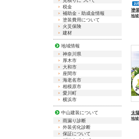
見積りについて
お
税金
補助金・助成金情報
座
塗装費用について
火災保険
建材
地域情報
神奈川県
厚木市
大和市
座間市
海老名市
相模原市
愛川町
横浜市
中山建装について
雨漏り診断
外装劣化診断
保証について