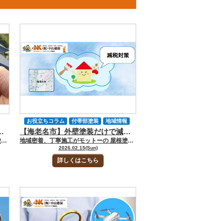
お役立ちコラム
付帯部塗装
地域情報
塗装・カバー工法・葺き替えの判断基準
【海老名市】外壁塗装だけで減税できる？増改築等工事証明書と住宅ローン減税の条件を中山建装が解説
外壁塗装
外壁張り替え工事
地域密着、丁寧施工がモットーの 屋根塗装・外壁塗装専門店の中山建装です！ 代表取締役の中山です！ 屋根のメンテナンスを考え始めたとき、多くの方が最初に気になるのは「いくらかかるのか」という費用面です。しかし、屋根工事は外壁塗装と違い、普段の生活で状態を確認しにくいため、塗装で済むのか、補修が必要なのか、カバー工法や葺き替えまで検討すべきなのか判断しづらい工事です。 そのため、相場だけを見て工事を決めると、本来必要な補修を見逃したり、反対にまだ不要な大きな工事を選んでしまったりすることがあります。大切なのは、費用の安さだけでなく、現在の屋根の状態に合った工事を選ぶことです。 神奈川県内でも、大和市・厚木市・座間市・海老名市などの県央エリアでは、夏場の日差し、台風や強風雨、住宅密集地での足場条件によって屋根の劣化状況や工事費用が変わることがあります。とくに屋根は地上から見えにくいため、見積もり前の診断で屋根材、棟板金、下地、雨漏りの有無まで確認しておくことが重要です。 今回のお役立ちコラムでは「屋根塗装と屋根修理の相場」について、塗装・部分補修・カバー工法・葺き替えの費用目安と、見積もり前に知っておきたい判断基準を解説します。 [myphp file="comContactL"] 屋根塗装・屋根修理の相場と工事内容の違い 屋根工事と一口に言っても、塗装・部分補修・カバー工法・葺き替えでは工事内容も費用も大きく異なります。色あせや塗膜の劣化であれば塗装で対応できる場合がありますが、屋根材そのものが傷んでいる場合は修理や改修工事が必要です。 一般的な戸建住宅における費用目安は以下の通りです。 工事内容 費用目安 主な目的 屋根塗装 約30万〜80万円 防水性・美観・保護機能の回復 部分補修 約3万〜30万円 棟板金、割れ、浮きなどの補修 カバー工法 約80万〜200万円 既存屋根の上に新しい屋根を重ねる 葺き替え 約120万〜300万円 既存屋根を撤去して新しい屋根に交換 建物の大きさや屋根材、劣化状況、屋根の勾配、足場条件によって費用は変動します。とくに屋根工事は、同じ坪数の住宅でも屋根面積や形状によって金額が変わりやすいため、総額だけでなく工事内容の違いを見ることが大切です。 屋根塗装の相場 屋根塗装は、屋根材そのものを交換する工事ではなく、防水性能や保護機能を回復させるためのメンテナンスです。スレート屋根や金属屋根など、塗装による保護が必要な屋根材では、定期的な塗装によって劣化の進行を抑えることができます。 一般的な戸建住宅の場合、屋根塗装の相場は30万〜80万円前後が目安です。ただし、この金額には足場代が含まれているケースと含まれていないケースがあります。屋根工事は高所作業になるため、安全確保のために足場設置が必要になることがほとんどです。 外壁塗装と同時に屋根塗装を行う場合は、足場を共用できるため、別々に工事するより効率的です。反対に、外壁塗装だけを先に行い、数年後に屋根工事をする場合は、再度足場費用が発生する可能性があります。見積もりを比較する際は、屋根塗装単体の金額だけでなく、外壁との同時施工や将来的な足場費用まで含めて考えることが重要です。 ▼大和市の屋根塗装費用はこちら▼大和市で屋根塗装はいくらかかる？見積前に知っておきたい基礎知識 部分補修・棟板金修理の相場 屋根全体の工事が必要になる前段階で行われるのが部分補修です。代表的なものとして、棟板金の浮きや釘抜けの補修、コーキング補修、スレートの割れ補修、雨樋まわりの不具合調整などがあります。 部分補修の相場は数万円から30万円程度まで幅があります。劣化箇所が限定的であれば比較的低コストで対応できますが、被害範囲が広い場合や、複数箇所に不具合が出ている場合は補修費用も増加します。 とくに棟板金は、台風や強風の影響を受けやすい部分です。神奈川県央エリアでも、強風雨のあとに棟板金の浮き、釘抜け、板金のめくれが見つかることがあります。地上からは分かりにくくても、放置すると雨水が入り込み、下地の木材や防水紙を傷める原因になるため注意が必要です。 屋根の部分補修は、表面上は小さな不具合に見えても、実際には下地まで傷んでいるケースがあります。中山建装の診断では、見えている破損だけでなく、その周辺に雨水の侵入リスクがないかまで確認することが大切です。 カバー工法と葺き替えの相場 屋根材の劣化が進んでいる場合は、カバー工法や葺き替えが選択肢になります。カバー工法は、既存の屋根の上から新しい屋根材を重ねる工事です。既存屋根を撤去しないため、撤去費用や廃材処分費を抑えやすく、工期も比較的短くなりやすい特徴があります。一般的な相場は80万〜200万円前後です。 一方、葺き替えは既存屋根を撤去し、新しい屋根材に交換する工事です。下地まで確認・補修できるため、雨漏りや下地の腐食がある場合には根本的な改善につながります。ただし、撤去費用や処分費用が発生するため、相場は120万〜300万円程度と高くなる傾向があります。 カバー工法と葺き替えのどちらがよいかは、屋根材の種類と下地の状態によって変わります。既存屋根の下地が健全であればカバー工法を検討できますが、雨漏りが長く続いている場合や、野地板が傷んでいる場合は葺き替えが必要になることがあります。 また、瓦屋根など屋根材によってはカバー工法が適さないケースもあります。費用だけで「安い方」を選ぶのではなく、現在の屋根に施工できる工法かどうかを診断で確認することが重要です。 ▼葺き替え・カバーの費用比較▼大和市・厚木市｜屋根葺き替え・カバー工法の費用相場と選び方 [myphp file="comContactL"] 塗装で済む状態と修理が必要な状態の判断基準 屋根工事で最も重要なのは「どの工事を選ぶか」ではなく、「現在の屋根がどの状態にあるか」を把握することです。色あせ程度であれば塗装で対応できる場合がありますが、屋根材そのものが傷んでいる場合は塗装だけでは十分な効果が得られません。 確認したい主な症状は以下の通りです。 症状 考えられる状態 検討する工事 色あせ・塗膜劣化 防水性の低下 屋根塗装 コケ・藻の発生 水分が残りやすい状態 洗浄・塗装 棟板金の浮き 強風や経年劣化 部分補修 屋根材の割れ・欠け 屋根材の劣化 補修・カバー工法 雨漏り跡 下地や防水紙の劣化 カバー工法・葺き替え 広範囲の劣化 屋根材の寿命 カバー工法・葺き替え 大切なのは、症状の有無だけでなく、どの程度進行しているかを見ることです。軽度の劣化であれば塗装や補修で済む場合がありますが、劣化が広範囲に及んでいる場合は、塗装しても数年以内に再工事が必要になることがあります。 ▼屋根リフォームの判断基準はこちら▼座間市の屋根リフォームはどれを選ぶ？塗装・カバー・葺き替えの判断基準をプロが徹底整理 塗装で済む状態 屋根塗装で対応できるのは、屋根材そのものがまだ健全な状態の場合です。代表的な症状としては、色あせ、チョーキング、軽度のコケや藻の発生、表面的な塗膜劣化などが挙げられます。これらは塗膜の劣化によって起こるものであり、屋根材の寿命そのものが尽きているわけではありません。 とくにスレート屋根は、塗膜によって防水性を維持しているため、定期的な塗装が必要になりやすい屋根材です。塗膜が劣化すると水分を吸いやすくなり、割れや反りにつながることがあります。 金属屋根の場合は、サビが広がる前の塗装が重要です。軽度のサビであればケレン作業や下地処理を行ったうえで塗装できる場合がありますが、穴あきや腐食が進んでいる場合は塗装だけでは対応できません。 ガルバリウム鋼板は耐久性が高い屋根材ですが、まったくメンテナンス不要ではありません。傷やもらいサビが発生することもあるため、定期的な点検で状態を確認しておくと安心です。 カバー工法や葺き替えを検討する状態 屋根材の劣化が進んでいる場合は、塗装だけでは対応できません。スレートの割れが多発している場合、屋根材の反りが目立つ場合、棟板金の下地が傷んでいる場合、雨漏りが発生している場合は、カバー工法や葺き替えを検討する段階です。 塗装はあくまで屋根材の表面を保護する工事です。屋根材自体が割れていたり、防水紙や野地板まで傷んでいたりする場合、塗料を塗っても根本的な解決にはなりません。 カバー工法は、既存屋根を活かしながら新しい屋根材を重ねるため、下地の状態が良好であれば有力な選択肢になります。一方で、雨漏りが進行している場合や、下地の腐食が疑われる場合は、既存屋根を撤去して内部を確認できる葺き替えの方が適していることがあります。 工事費用だけを見ると塗装が魅力的に感じられます。しかし、状態に合わない工事を選ぶと、結果的に再工事が必要になり、総額が高くなる可能性があります。見積もり前には、屋根材の表面だけでなく、下地や雨漏りリスクまで確認することが大切です。 屋根だけ後回しにしない方が良い理由 屋根工事を検討する際に見落とされやすいのが足場費用です。屋根塗装や屋根修理では高所作業のため足場が必要になりますが、この足場は外壁塗装でも共通して使用します。 屋根だけを後回しにすると、外壁塗装の数年後に再び足場を組むことになり、余分な費用が発生する場合があります。外壁塗装を検討するタイミングは、屋根の状態も一緒に確認する良い機会です。 屋根材ごとに、注意したいポイントも異なります。 屋根材 注意したい劣化 判断のポイント スレート屋根 色あせ、割れ、反り 塗装かカバー工法かを診断 金属屋根 サビ、浮き、穴あき サビの進行度を確認 トタン屋根 サビ、腐食、穴あき 塗装で済むか交換が必要か確認 ガルバリウム鋼板 傷、もらいサビ 定期点検で早期対応 瓦屋根 ズレ、割れ、漆喰劣化 塗装ではなく補修や葺き直しを検討 屋根は地上から状態を確認しにくいため「まだ大丈夫だろう」と後回しにされがちです。しかし、屋根の劣化は雨漏りにつながると、室内の天井、断熱材、柱や梁などにも影響することがあります。 中山建装へ相談する際も、外壁だけでなく屋根、棟板金、雨樋、軒天、破風板まで建物全体で確認することで、今必要な工事と将来的に必要になりそうな工事を整理しやすくなります。足場費用や今後のメンテナンス計画を考えると、屋根と外壁を別々に考えるのではなく、建物全体として判断することが無駄な出費を防ぐポイントです。 ▼屋根と外壁の同時施工はこちら▼屋根と外壁は一緒が得？大和市で同時施工がおすすめな家 FAQ｜屋根塗装・屋根修理の相場に関するよくある質問 屋根塗装と屋根修理はどちらを選べばよいですか？ 屋根材そのものが健全で、色あせや軽度のコケ、塗膜劣化が中心であれば屋根塗装で対応できる場合があります。一方、割れ、反り、棟板金の浮き、雨漏り跡がある場合は補修やカバー工法、葺き替えが必要になることがあります。まずは屋根の状態を診断して判断することが大切です。 屋根塗装の見積もりで確認すべき項目は何ですか？ 足場代、洗浄、下地処理、塗料名、塗装回数、屋根面積、棟板金やひび割れ補修の有無を確認しましょう。「屋根塗装一式」だけでは工事内容が分かりにくいため、どの範囲をどの材料で施工するのか、見積書に明記されているかが重要です。 カバー工法と葺き替えはどちらが安いですか？ 一般的には、既存屋根を撤去しないカバー工法の方が葺き替えより費用を抑えやすい傾向があります。ただし、下地が傷んでいる場合や雨漏りが進行している場合は、葺き替えが必要になることがあります。安さだけでなく、既存屋根の状態に合っているかを確認しましょう。 外壁塗装と屋根工事は同時にした方がよいですか？ 屋根と外壁を同時に施工すると、足場を共用できるため、別々に工事するより費用面で効率的な場合があります。屋根だけ後回しにすると、数年後に再び足場費用がかかる可能性があります。外壁塗装を検討するタイミングで屋根も点検しておくと、無駄な出費を防ぎやすくなります。 屋根塗装・屋根修理の費用判断は中山建装へご相談ください 屋根塗装や屋根修理の相場は、工事内容によって30万円台から300万円前後まで大きく変わります。ただし、費用だけで判断すると必要な工事を見落とすことがあります。 中山建装では、屋根材の状態、棟板金、下地、雨漏りリスクまで確認し、塗装で済むのか、補修や改修が必要なのかを分かりやすくご説明します。問い合わせフォームからのお問い合わせ、メール、電話でのご相談、ショールームへの来店にて、屋根工事の相場や見積もり前の不安をご相談ください。 [myphp file="comContactL"] ▼合わせてチェック▼中山建装の施工事例 中山建装塗装専門ショールーム 厚木店 中山建装塗装専門ショールーム 大和店 中山建装の無料屋根外壁診断
地域密着、丁寧施工がモットーの 屋根塗装・外壁塗装専門店の中山建装です！ 代表取締役の中山です！
外装劣化診断
屋根カバー工事
屋根塗装
2026.02.15(Sun)
屋根張り替え工事
海老名市
神奈川県
詳しくはこちら
事
税金
費用について
雨漏り診断
修