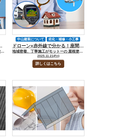
中山建装について
劣化・補修・小工事
び割れ・反り・苔…放置が雨漏りを招く理由とは？
ドローン×赤外線で分かる！座間市の外壁劣化診断の精度と撮影範囲
劣化症状について
地域情報
地域密着、丁寧施工がモットーの 屋根塗装・外壁塗装専門店の中山建装です！ 代表取締役の中山です！ 座間市で屋根のメンテナンス相談を受けていると「劣化しているのか判断できない」「雨漏りは心配だが、屋根に上がるのは怖い」という声が多く聞こえてきます。 屋根は建物の中でもっとも風雨にさらされる場所です。ひび割れ・反り・サビ・苔といった小さな変化が、時間の経過とともに内部へ浸水を招く要因へと進行していきます。 ところがこれらの症状は、初期段階では気づきにくく、気づいたときには内部の野地板まで傷んでいるケースも珍しくありません。そこで今回のお役立ちコラムでは、屋根の劣化症状についてチェックポイントも踏まえてくわしくお話しします。 ▼合わせて読みたい▼座間市の外壁塗装！劣化症状を見極めて住宅を守る方法を中山建装が解説 [myphp file="comContactL"] 屋根の劣化を見極める重要性 屋根は外壁以上に紫外線・雨・湿気の影響を受けるため、劣化の進行が早い部位です。まずは、座間市で起こりやすい環境要因を理解することが、誤った判断を避ける第一歩です。 座間市特有の気候が屋根を傷めやすい理由 座間市のある神奈川県央地域は相対湿度が高い傾向です。夏季には蒸し暑さが続きます。比較的、湿度の高い日が多く、6月〜9月はとくに湿気を含んだ空気が停滞するのです。この湿度は屋根材に水分を吸わせ、スレートであれば反りや割れ、金属ならサビの発生を加速させる要因になるのです。 また、台風シーズンには強風による飛来物で表面が傷つく場合もあります。そこから雨水が染み込むことも多々あるのです。こうした外部環境の積み重ねで、屋根は見た目の変化以上に内部劣化が進行している場合もあります。 確認したい4大劣化サイン（割れ・反り・サビ・苔） 屋根をチェックする際、注目したいのは「割れ」「反り」「サビ」「苔」の4つです。割れはスレート屋根に多く、髪の毛のような細かな線から、破片が欠け落ちる重度のものまで幅があります。 反りは表面の含水や紫外線劣化で、屋根材が浮き上がるように湾曲する現象です。金属屋根の場合、赤茶色の粉状のサビが点在するほか、膨れのように塗膜が浮くケースもあります。苔は北側の屋根に多く、緑色の斑点が広がる形で現れるのです。見た目は軽症でも、水分を保持するため劣化の進行が早く、放置すれば内部の防水層にまで影響します。 これらの変化は地上やベランダからでも確認できるケースがあるため、普段の生活の中で気づいたら、点検を検討したほうが賢明です。 屋根材別に異なる「写真でわかる」劣化イメージ 屋根材ごとに劣化の出方は大きく異なります。劣化がわかる写真もご紹介しますので参考にしてみてください。 スレート屋根に多いひび割れ・層間はく離の見え方 スレート屋根のひび割れは、表面に細い線が入り、蜘蛛の巣のように放射状に広がるケースが典型的です。軽度の場合は1〜2cmの細い線ですが、進行すると板の端部が三角形に欠け落ちたり、層がめくれるように剥がれたりする「層間はく離」が発生します。 乾いた粘土が割れてめくれ上がっているような状態と言えるでしょう。このような症状が見られると、雨水は割れ目から吸い上げられるように入り込み、内部の野地板を濡らす原因になります。 金属屋根に出るサビ・膨れ・浮きの特徴 金属屋根は塗膜が劣化するとサビが生じます。初期段階では赤茶色の斑点が点在し、写真で例えるなら鉄製フェンスが雨ざらしになった際の色味に似ているのです。 進行するとサビが膨れ、塗膜が気泡のように盛り上がるような現象も起きます。また、強風で固定ネジが緩むと屋根材が部分的に浮き上がり、影が差すような段差もできるのです。この状態を放置すると、風でバタつきが起こり、暴風時にははく離のリスクが高まります。 瓦屋根で注意すべきズレ・欠け・苔の付着状況 瓦屋根は重量があるため極端な反りは少ないものの、強風や地震で瓦がズレたり、角部分が欠けたりすることもあります。また、瓦表面に苔が付着すると、緑色の斑点や帯状の汚れとなって現れるのです。 苔そのものは瓦をすぐに破壊するわけではありません。ただし水分を保持するため、瓦の裏側へ湿気が滞留して、棟部分の漆喰劣化を早めることがあります。瓦屋根は外観の変化がゆるやかなため、意識して観察しないと見逃しがちです。 参照：国土技術政策総合研究所 国総研資料 第 1309 号 第２章 耐風１次診断 [myphp file="comContactL"] 放置すると雨漏りが起きるメカニズム 軽微な劣化でも、内部では確実に防水ラインが崩れ始めています。雨漏りの仕組みを理解することで、点検の必要性が明確になります。 小さなひび割れが防水層まで進行する過程 スレートの細かなひび割れは、最初は表面だけに見える軽症に感じられるかもしれません。ただ、雨を吸水し、乾燥を繰り返すうちに割れ目が広がり、内部に水分が浸透していきます。 屋根材の裏側まで水が達すると、防水シート（ルーフィング）に直接触れます。さらにそのシートが劣化して穴が開けば、野地板へ到達するのです。野地板が湿って黒ずむ段階まで進むと、構造材の耐久性に影響をおよぼします。 苔やカビが水分を保持して劣化を加速させる理由 苔は見た目以上に厄介です。苔は常に水分を保持するため、屋根材が乾きにくくなり、湿った状態が長時間続きます。これは劣化促進の最大要因で、スレートなら反りやすくなり、金属なら塗膜も剥がれてサビが広がるのです。 苔が厚くなると、屋根表面に常時「湿布」が貼られているような状態になり、防水性能は急激に低下します。 ▼合わせて読みたい▼雨漏りの修理と費用について｜【座間市で外壁塗装・屋根塗装をするなら中山建装】 座間市で実際に多い「気づかない雨漏りルート」とは 屋根から直接ではなく「棟板金の隙間」や「谷板金の腐食」から水が入り込むケースもあります。こうした部分は地上から見えないため、症状が進行してから気づくことも多々あるのです。また、台風時に雨が横から吹き込み、通常は濡れない箇所から浸水することもあります。 気づいたときには屋根裏に大量の湿気が溜まり、カビの発生や断熱材の濡れによる性能低下が起きていることも珍しくありません。 安全に配慮すれば、屋根に上らなくても確認できる項目は多くあります。 地上＆バルコニーから安全に確認できるポイント 自分で点検する際は、屋根に上がらず「地上・バルコニー・窓」から見える範囲で確認するのが基本です。チェックすべきポイントは「色あせ」「割れ」「反り」「苔」「サビ」「棟板金の浮き」「雨樋の歪み」などです。 とくにスレート屋根は、端部の影が不自然に見えると、反りが起きている可能性もあります。金属屋根では、色むらや筋状の影がある場合、塗膜の浮きが始まっていることもあります。瓦屋根の場合、ラインが乱れていないか、棟がまっすぐかどうかチェックしてみてください。 劣化を見つけたときの「NG判断」と「正しい次の行動」 劣化を見つけた際、よくある誤りが「軽症だから様子見でいい」と判断してしまうことです。屋根は内部で劣化が進んでいても外観に現れにくいため、表に出た時点で内部ダメージが進んでいるケースも多くあります。正しい行動は、写真を撮って記録し、専門家に点検を依頼することです。早期診断は補修範囲を最小限に抑え、結果的に費用を下げる助けになります。 専門点検を受けるメリットと依頼のタイミング 屋根は専門的な検査を行うことで初めて「劣化の深さ」が明確になります。点検依頼の価値と、座間市ならではの適切な時期を整理します。 写真報告・劣化診断書で根拠を確保できる 専門の点検を受けると、屋根材の状態を細部まで撮影した写真と診断書が提供されます。これは見積書の妥当性を判断する根拠になりえるのです。また、不必要な工事を避けるうえで大きな役割を果たします。とくに屋根裏の湿度・含水量測定や、棟板金・谷部分の金属腐食など、基礎的な劣化は専門でないと発見が困難です。 座間市の気候条件を踏まえた最適な点検時期 座間市は梅雨・秋雨・台風シーズンが長く、湿度の高い日が続く地域です。点検に適しているのは、空気が乾燥する春先と冬の晴れの日です。 湿度が低い時期は屋根材の反り・割れが明瞭に確認でき、点検精度が高まります。また強風の影響を受けた後は、見た目に変化がなくても、内部でネジが緩んだり板金が浮いたりすることもあるため、台風後の点検が重要です。 ▼合わせて読みたい▼座間市で雨漏りが発生！まずやるべき応急処置と信頼できる修理業者の選び方 [myphp file="comContactL"] FAQ｜座間市の屋根劣化症状と雨漏りリスクについてよくある質問 座間市で屋根のご相談を受けていると「これってもう危険？」「どこまで劣化したら点検を頼むべき？」といった声を多くいただきます。 ここでは、ひび割れ・反り・サビ・苔など、今回のコラムで触れた内容を前提に、屋根劣化と雨漏りリスクに関する代表的な疑問をQ&A形式で整理しました。 Q.屋根にどんな症状が出たら雨漏りを疑った方がいいですか？ A.座間市の現場で雨漏り前後によく見られるのは、スレートの大きなひび割れ・欠け、屋根材の反り上がり、金属屋根の広範囲なサビ・膨れ、瓦のズレや棟部の崩れなどです。軒裏のシミや天井クロスの浮き、部屋のカビ臭さも要注意です。 こうした変化が一つでも見られる場合、内部ではすでに防水シートや野地板に水が達している可能性があるため、早めの専門点検をおすすめします。 Q.スレート屋根の細かいひび割れや軽い反りは、すぐ工事が必要なレベルですか？ A.髪の毛程度の細いひびや、ごく軽度の反りであれば、直ちに雨漏りに直結するとは限りません。ただし、座間市のように湿度が高く雨量も多い地域では、その小さな劣化が数年で一気に進むケースが少なくありません。 ひびが増えている、反りが列で続いている、苔や汚れを伴っているといった場合は「まだ大丈夫」と自己判断せず、現状把握のために一度プロの診断を受けるのが得策です。 Q.苔やカビが気になりますが、洗浄だけしておけば安心でしょうか？ A.苔やカビが出ている屋根は「常に湿った状態が続いている」というサインで、防水性能の低下を示していることが多いです。 早期であればバイオ洗浄などでリセットできますが、苔が厚く広範囲に付着している場合、すでに屋根材や塗膜が傷んでいる可能性が高く、洗浄だけでは根本解決にならないケースもあります。「洗えばきれいになるか」だけでなく「なぜここまで苔が増えたのか」という原因も含めて専門家に見てもらうことが重要です。 Q.屋根に上がるのが怖いのですが、それでも状態をきちんと確認できますか？ A.できます。むしろ一般の方が屋根に上がるのは非常に危険なので避けてください。最近は、はしごを使った近接点検に加え、地上やバルコニーからの望遠撮影、ドローン等を用いた安全な点検を行う業者も増えています。 写真や動画を使って屋根の状態をわかりやすく説明してくれる業者であれば、ご自身が屋根に上がらなくても、劣化状況や工事の必要性をしっかり確認していただけます。 Q.座間市ではどのくらいの頻度で屋根の専門点検を受けると安心ですか？ A.一つの目安として「築（または前回工事から）10年前後で本格点検」、それ以前でも「5〜7年ごとに簡易点検」をおすすめします。台風やゲリラ豪雨の影響も大きい地域ですので、大きな風雨の後には、一度状態確認をしておくと安心です。 特にスレートや金属屋根は劣化が進んでも室内に症状が出にくいため「見た目は普通だから大丈夫」と放置せず、定期的な屋根点検を習慣にすることが雨漏り防止の近道です。 座間市の屋根劣化が不安になったら中山建装へ｜小さなサインのうちに専門家へ相談を 屋根は、座間市のように湿度が高く台風や強い雨風も多い地域では、とくに負担の大きい部分です。スレートのひび割れや反り、金属屋根のサビや膨れ、瓦のズレや苔の付着など、最初は「少し傷んできたかな」と感じる程度の変化でも、その裏側では防水シートや野地板に水が回り始めている場合があります。 屋根の怖いところは「見た目がまだ何とか持っているように見える段階」で放置してしまうと、気づいたときには内部腐食や雨漏り、断熱材の劣化など、想像以上に大きな補修が必要になってしまう点です。 中山建装では、座間市の気候特性や台風被害の傾向を踏まえた屋根診断を行い、地上やバルコニーからの目視だけでは分からない棟板金・谷板金・屋根裏の状態まで確認したうえで 「今は補修で十分なのか」 「屋根塗装で延命できるのか」 「屋根カバー工法などを検討すべき段階か」 を整理してご提案します。診断結果は写真付きでご説明しますので、屋根に上がれなくても劣化状況や工事内容をしっかりご理解いただけます。 お問い合わせはホームページの問い合わせフォーム、メール、電話でのご相談はもちろん、ショールームへの来店相談も承っています。 「うちの屋根、このまま放置して大丈夫？」と少しでも不安を感じたら、早めに中山建装へご相談いただき、小さなサインのうちに雨漏りリスクを一緒に潰していきましょう。 [myphp file="comContactL"] ▼合わせてチェック▼ 中山建装塗装専門ショールーム 厚木店 中山建装塗装専門ショールーム 大和店
地域密着、丁寧施工がモットーの 屋根塗装・外壁塗装専門店の中山建装です！ 代表取締役の中山です！ 外壁塗装をご検討中のお客様から、 「ドローン診断ってどこまで見えるんですか？」 「赤外線カメラって、雨漏りも分かるんですか？」 とご質問をいただくことがあります。外壁の状態が100%分かるかといえば、そうではありません。しかし、座間市のように湿度が高く住宅が密集する地域には、おすすめの診断方法といえます。 とはいっても、診断時に何をするのか分からなくて不安な方もいるのではないでしょうか。今回のお役立ちブログでは、座間市の外壁劣化診断の精度や撮影範囲、流れなどを詳しくお話しします。 ▼合わせて読みたい▼外装劣化診断士とは？外壁や屋根の専門家があなたのお宅を完全診断 [myphp file="comContactL"] 座間市で外壁塗装前にドローン診断をする3つのメリットとは？強みは何？ 肌感覚として、外壁塗装前にドローン診断を申し込む方が増えてきました。ドローン診断をすると、良いことがたくさんあります。はじめに、3つのメリットをお話しします。 高所でも安全・短時間で確認できる 一昔前の外壁点検では、職人がハシゴをかけて屋根に上り、手作業で確認していました。しかし最近は、ドローンを使って点検する業者も増えています。足場を組む必要がないため、従来の高所点検に比べて短時間かつ低コストでの高精度診断が可能です。 座間市には住宅が隣接しているエリアも見受けられ、梯子を立てるスペースが限られていることもあります。ドローンなら、1〜2mの空きスペースさえあれば安全に離陸できるため、ご近所に迷惑をかけずに調査可能です。また、高所での作業を伴わないため、足場をかけずに診断できます。 座間市の気候条件にマッチしている 座間市は年間を通して湿度が高く、中でも6〜9月にかけて30℃前後・湿度の高い日が多く、外壁にとって負担が大きくなります。よって、劣化を加速させる大きな要因です。 北面の外壁ではコケ・藻・カビが繁殖しやすく、西面では強い西日で塗膜が乾きすぎてクラックが入ることもあります。“劣化の偏り”を把握するのに、ドローンの上空撮影は効果的です。上空から全体を見渡せるからこそ、部分的な補修計画も正確に立てられます。 赤外線カメラを搭載していれば「見えない劣化」を発見できる ドローン診断の最大の進化が、赤外線カメラです。外壁の表面温度を“色”で可視化し、肉眼では見えない異常を見つけます。たとえば、外壁内部に水分が含まれている箇所は、日が沈んだあとも温度が下がりにくいため、赤く表示されます。一方、乾燥している箇所は青く映るため、温度分布の差から「雨水が浸入しているかもしれない」と特定可能です。 日中と夜間の温度差がしっかり出ている日に赤外線診断を行うと、より精度が高くなります。「雨漏りの原因が分からない」「壁が浮いているかも」といったケースで、効果を発揮しやすいのも強みです。 ▼合わせて読みたい▼台風前にやる雨漏りセルフ点検12項目＋無料診断の流れ ドローン・赤外線診断の流れ ここからは、ドローン・赤外線診断の流れを見てみましょう。 ①現地到着〜安全確認 現地に着いたら「隣家との距離・電線の位置・風の強さ」を確認していきます。同時に、車の出入りや歩行者の通るルート、ドローンの離着陸に使えるスペースのチェックも大切です。状況によってはカラーコーンを置いたり、スタッフに周囲の見張りをお願いしたりしながら「ここなら安心して飛ばせるな」というポイントを見極めます。安全第一で動くことが、お客様の建物を守ることにつながると考えています。 ②外壁の通常撮影 安全確認が終わったら、ドローンでの撮影です。距離や角度を微調整しながら、サッシまわりやバルコニーの裏側、地上からでは見えにくい部分もできるだけ拾い上げるように意識しながら撮影します。撮影した画像は、お客様と画面を一緒に見ながら「ここに、こういうヒビがありますね」「このあたりは状態が良いですね」と会話しつつ依頼者様に共有します。 ③赤外線カメラで温度分布を撮影 赤外線モードで建物全体をスキャンします。塗膜の剥がれ・空気層・雨水の浸入部など、表面温度の違いをもとに推定します。座間市では北面と西面の壁に異常が出やすく、日陰による温度差が劣化の可視化に有利です。撮影後は外壁をマッピングし、劣化部位を色分けして報告書にまとめます。 [myphp file="comContactL"] ドローン診断で「分かること」と「分からないこと」を一覧で見てみよう！ 分かることと分からないことは、次の通りです。 分かること 分からないこと（要目視・内部調査） 外壁のひび割れ（0.5mm以上） 外壁ボードの内部剥離 シーリング劣化・剥離 下地（胴縁）の傷み コケ・藻の繁殖 塗膜の退色・膨れ ドローン診断の最大の魅力は、外壁を壊さずに状況が分かることです。ただし、赤外線でも内部構造の腐食までは特定できません。そのため、ドローン診断後に必要であれば部分的な目視・打診調査を追加することが大切です。 撮影可能な範囲と精度 座間市の一般的な2階建て（延床100㎡程度）では、 外壁4面（1・2階） 軒裏・雨樋・ベランダ防水部 を10〜15分で撮影可能です。風が弱ければ安定して飛行できます。業者によっては赤外線カメラを搭載したドローンを飛ばしているケースもあります。 赤外線撮影のタイミング 赤外線診断は“時間帯”がポイントです。季節や方位によって前後しますが、晴れた日の朝夕や外壁の温度差が出やすい時間帯などを選んで撮影します。 ▼合わせて読みたい▼大和市の外壁塗装は中山建装｜外壁の劣化症状からメンテナンス時期を考えよう ドローンでの外壁塗装前の診断でどのような劣化がわかる？具体例を見てみよう！ ドローンで外壁塗装前の診断をすると、思わぬ劣化症状を発見できるケースもあります。パターン別に、どのような劣化症状が分かるか見てみましょう。 パターン①：室内のシミから発覚する「シーリング切れ＋棟板金浮き」タイプ 2階の壁や天井にシミが出てきた際に見られがちなのが、外壁が窯業系サイディングで、北面外壁のシーリング切れと棟板金の浮きが起きているパターンです。 ドローンで上空から確認すると、シーリングの割れや痩せ、棟板金のビス抜け・浮きがはっきりと映し出されます。さらに赤外線カメラを併用すると、温度分布の差から「雨水が浸入している可能性が高い」と絞り込めるでしょう。ただし、雨漏りの原因を最終確定するには「目視・打診・散水試験」などの追加調査が、必要になることがあります。 パターン②：足場を組まずに劣化度を見極める「モルタル外壁クラック」タイプ 「足場をかけずに状態だけ知りたい」というご要望の際に見受けられるのが、築20年前後のモルタル外壁でクラックが進行しているパターンです。ドローンの通常撮影画像を拡大していくと、0.5mmを超えるひび割れが複数確認できるケースもあります。 さらに赤外線で見ると、モルタル層内部に空気層のような反応が出ており、浮きや剥離のリスクが推測できることも少なくありません。この場合、いきなり塗装するのではなく樹脂モルタルでのクラック補修やシーリング打ち替えを先行させてから塗装に進むことで、仕上がりと耐久性の両方を高めやすくなります。 パターン③：見た目はきれいでも進んでいる「金属サイディングのジョイントサビ」タイプ ぱっと見はきれいで「塗装は先でいいかな」と思える金属サイディングでも、ドローンで近接撮影するとジョイント部のサビが進行していることも珍しくありません。 上空から撮影した画像を拡大すると、目視では気づきにくい細かなサビや変色が、継ぎ目やビス周りに点在しているのが確認できます。部分的な処理で済むことが多く、大掛かりな張り替え工事に比べて費用を抑えやすいのが特徴です。 ▼合わせて読みたい▼塗膜の膨れ・剥離はなぜ起きる？再発防止の下地・乾燥管理 [myphp file="comContactL"] FAQ｜ドローン×赤外線による座間市の外壁劣化診断についてよくある質問 座間市で外壁塗装や雨漏り調査をご検討中の方からは「ドローンでどこまで分かるの？」「赤外線カメラは雨漏りの原因特定までできるの？」といったご質問を多くいただきます。 ここでは、ドローン×赤外線を使った外壁劣化診断について、初めての方でもイメージしやすいようによくある質問をまとめました。診断前の不安解消にお役立てください。 Q.ドローン診断だけで外壁の劣化はすべて分かりますか？ ドローン診断だけで外壁の状態を100％把握することはできません。ひび割れやコケ・藻・チョーキングなど「見える劣化」には強い一方で、胴縁の腐食や内部の構造劣化は目視・打診・場合によっては開口調査が必要です。 ドローンはあくまで「広く・早く・安全に全体像をつかむための一次診断」とお考えください。 Q.赤外線カメラで雨漏りの場所はピンポイントで分かりますか？ 赤外線カメラは雨水がたまりやすい部位や、温度分布の異常が出ている範囲を把握するのに非常に有効ですが「ここが原因箇所です」と一撃で断定できるわけではありません。 温度差から“怪しい範囲”を絞り込んだうえで、必要に応じて目視・打診・散水試験などを組み合わせることで、雨漏り原因の特定精度を高めていきます。 Q.ドローン診断をするのに近隣へのあいさつや許可は必要ですか？ 基本的には私有地上空での飛行となるため特別な申請が不要なケースが多いですが、座間市のように住宅が密集しているエリアでは、トラブル防止のため事前に近隣へのお声がけを行うことをおすすめしています。 中山建装では、必要に応じてご近所様へのご説明や飛行ルートの配慮も行い、安心して診断を受けていただける体制を整えています。 Q.ドローン診断にかかる時間はどれくらいですか？ 一般的な2階建て住宅（延床約100㎡）であれば、外壁4面と軒裏・雨樋・ベランダ防水部まで含めて、通常撮影と赤外線撮影を合わせても10〜20分程度が目安です。 風の状況や建物形状によって前後しますが、従来のはしご点検よりも短時間で建物全体を把握しやすいのがメリットです。 Q.ドローン診断を受けたら、必ず工事契約をしないといけませんか？ そのようなことはありません。診断結果をもとに「いつまでにどの程度の工事が必要か」「今回は様子見でよいか」といった判断材料をご提供するのが目的です。 中山建装では、無理な営業は行わず、現状と将来のリスクを分かりやすくお伝えしたうえで、お客様ご自身に判断していただくスタンスを大切にしています。 中山建装に相談してから決める｜座間市でドローン×赤外線外壁診断を受けるなら 外壁のひび割れや色あせが気になっていても「今すぐ工事が必要なのか」「まだ様子を見ていいのか」は、ご自宅を毎日見ているご自身ではなかなか判断しづらいものです。とくに座間市のように湿度が高く、北面のコケ・藻や西日のダメージが偏って出やすい地域では、劣化の“進行速度”も建物ごとに違います。 だからこそ、まずはドローン×赤外線による外壁劣化診断で現状を正確に把握し「どの部分にどんなリスクが潜んでいるのか」を可視化することが大切です。 中山建装では、高所にのぼらずに建物全体を撮影し、お客様とモニターを見ながら一緒に状態を確認していきます。必要であれば部分的な目視・打診調査も組み合わせ、塗装で済むのか、防水補修が先なのかといった優先順位まで含めてご提案します。 お問い合わせは、ホームページの問い合わせフォーム、メール、電話でのご相談はもちろん、ショールームへのご来店も歓迎です。 「まずは自宅の状態だけ知っておきたい」 という段階でも大丈夫ですので、座間市で外壁診断をご検討中の方は、中山建装へお気軽にご相談ください。 [myphp file="comContactL"] ▼合わせてチェック▼ 中山建装塗装専門ショールーム 厚木店 中山建装塗装専門ショールーム 大和店
塗装工事について
外壁塗装
2025.11.21(Fri)
外装劣化診断
屋根カバー工事
屋根塗装
詳しくはこちら
屋根張り替え工事
座間市
雨漏り
雨漏り診断