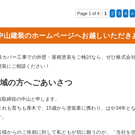
Page 1 of 4
1
2
3
4
»
中山建装のホームページへお越しいただき
根カバー工事での外壁・屋根塗装をご検討なら、ぜひ株式会
建装にご相談ください！
地域の方へごあいさつ
表取締役の中山と申します。
まれも育ちも厚木で、15歳から塗装業に携わり、はや34年と
す。
客様からのご依頼に対して私どもが切に願うのが、「当社を