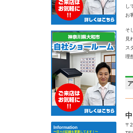
し
お
そ
見
ス
理
中
〒2
Information
〜日々の記録を更新してます！〜