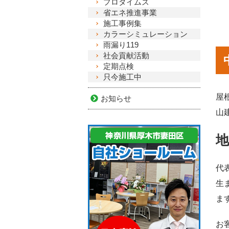
プロタイムズ
省エネ推進事業
施工事例集
カラーシミュレーション
雨漏り119
社会貢献活動
定期点検
只今施工中
屋
お知らせ
山
代
生
ま
お