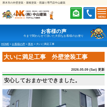
厚木市の外壁塗装・屋根塗装・雨漏り専門店中山建装
MENU
お客様の声
今まで関わらせて頂いた大切なお客様のお便り
HOME
>
お客様の声
>
厚木
>
大いに満足工事
大いに満足工事 外壁塗装工事
2026.05.09 (Sat) 更新
安心しておまかせできました。