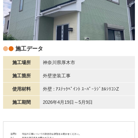
施工データ
施工場所
神奈川県厚木市
施工箇所
外壁塗装工事
使用材料
外壁 : ｱｽﾃｯｸﾍﾟｲﾝﾄ ｽｰﾊﾟｰﾗｼﾞｶﾙｼﾘｺﾝZ
施工期間
2026年4月19日～5月9日