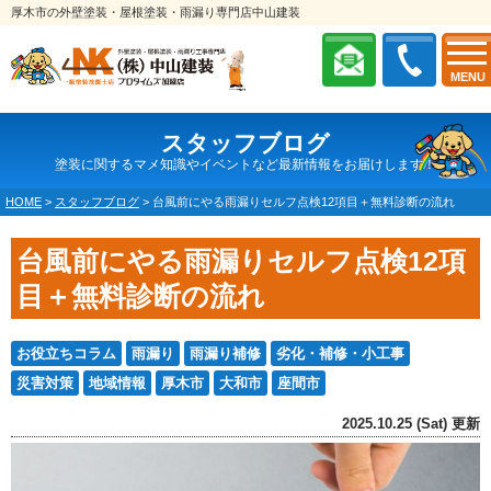
厚木市の外壁塗装・屋根塗装・雨漏り専門店中山建装
MENU
スタッフブログ
塗装に関するマメ知識やイベントなど最新情報をお届けします！
HOME
>
スタッフブログ
>
台風前にやる雨漏りセルフ点検12項目＋無料診断の流れ
台風前にやる雨漏りセルフ点検12項
目＋無料診断の流れ
お役立ちコラム
雨漏り
雨漏り補修
劣化・補修・小工事
災害対策
地域情報
厚木市
大和市
座間市
2025.10.25 (Sat) 更新