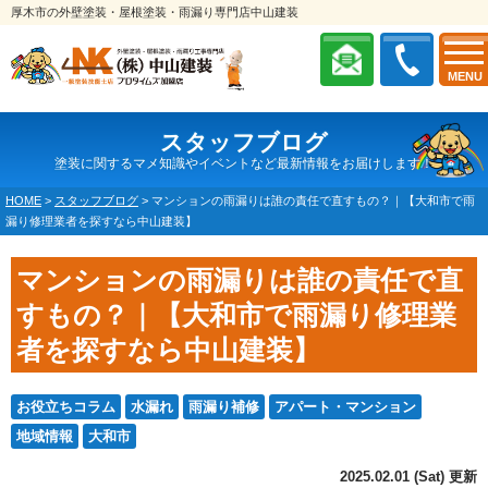
厚木市の外壁塗装・屋根塗装・雨漏り専門店中山建装
MENU
スタッフブログ
塗装に関するマメ知識やイベントなど最新情報をお届けします！
HOME
>
スタッフブログ
>
マンションの雨漏りは誰の責任で直すもの？｜【大和市で雨
漏り修理業者を探すなら中山建装】
マンションの雨漏りは誰の責任で直
すもの？｜【大和市で雨漏り修理業
者を探すなら中山建装】
お役立ちコラム
水漏れ
雨漏り補修
アパート・マンション
地域情報
大和市
2025.02.01 (Sat) 更新