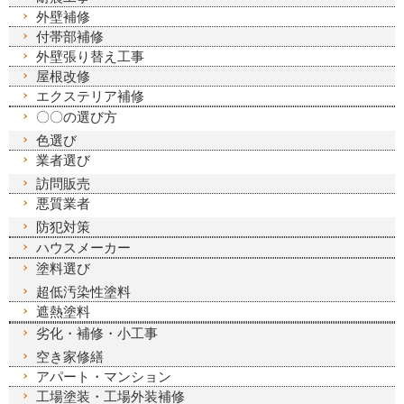
外壁補修
付帯部補修
外壁張り替え工事
屋根改修
エクステリア補修
〇〇の選び方
色選び
業者選び
訪問販売
悪質業者
防犯対策
ハウスメーカー
塗料選び
超低汚染性塗料
遮熱塗料
劣化・補修・小工事
空き家修繕
アパート・マンション
工場塗装・工場外装補修