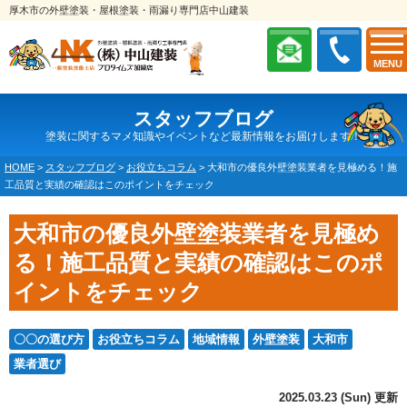
厚木市の外壁塗装・屋根塗装・雨漏り専門店中山建装
MENU
スタッフブログ
塗装に関するマメ知識やイベントなど最新情報をお届けします！
HOME
>
スタッフブログ
>
お役立ちコラム
>
大和市の優良外壁塗装業者を見極める！施
工品質と実績の確認はこのポイントをチェック
大和市の優良外壁塗装業者を見極め
る！施工品質と実績の確認はこのポ
イントをチェック
〇〇の選び方
お役立ちコラム
地域情報
外壁塗装
大和市
業者選び
2025.03.23 (Sun) 更新