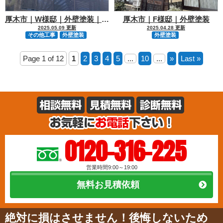
厚木市｜W様邸｜外壁塗装｜外壁色を一新！
厚木市｜F様邸｜外壁塗装
2025.05.09 更新
2025.04.28 更新
その他工事
外壁塗装
外壁塗装
Page 1 of 12
1
2
3
4
5
...
10
...
»
Last »
0120-316-225
営業時間9:00～19:00
無料お見積依頼
絶対に損はさせません！後悔しないため