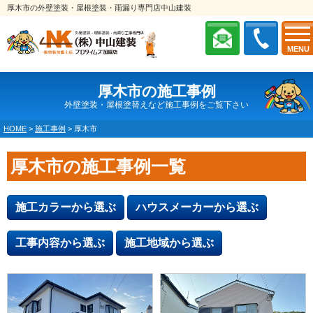
厚木市の外壁塗装・屋根塗装・雨漏り専門店中山建装
MENU
厚木市の施工事例
外壁塗装・屋根塗替えなど施工事例をご覧下さい
HOME
>
施工事例
>
厚木市
厚木市の施工事例一覧
施工カラーから選ぶ
ハウスメーカーから選ぶ
工事内容から選ぶ
施工地域から選ぶ