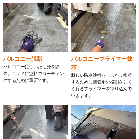
バルコニー脱脂
バルコニープライマー塗
バルコニーについた油分を除
布
去。キレイに塗料でコーティン
新しい防水塗料をしっかり密着
グするために重要です。
するために接着剤の役割をして
くれるプライマーを塗り込んで
いきます。