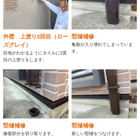
外壁 上塗り2回目（ロー
竪樋補修
ズグレイ）
亀裂が入り壊れてしまっていま
す。
目地がわかるようにタイルに2度
目の上塗りをします。
竪樋補修
竪樋補修
修復部分を切り取ります。
新しい竪樋をつなげます。