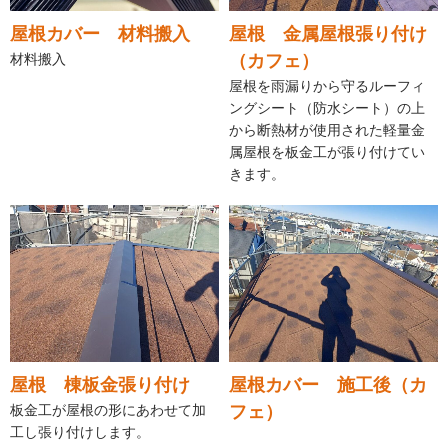
屋根カバー 材料搬入
屋根 金属屋根張り付け
材料搬入
（カフェ）
屋根を雨漏りから守るルーフィ
ングシート（防水シート）の上
から断熱材が使用された軽量金
属屋根を板金工が張り付けてい
きます。
屋根 棟板金張り付け
屋根カバー 施工後（カ
板金工が屋根の形にあわせて加
フェ）
工し張り付けします。