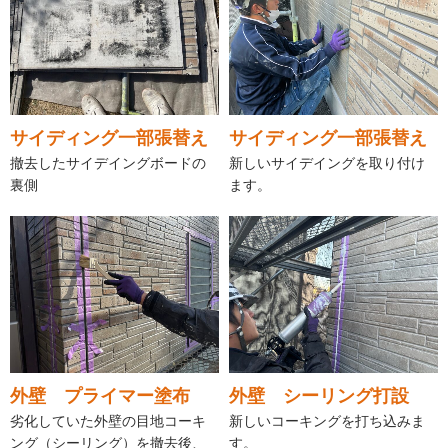
サイディング一部張替え
サイディング一部張替え
撤去したサイデイングボードの
新しいサイデイングを取り付け
裏側
ます。
外壁 プライマー塗布
外壁 シーリング打設
劣化していた外壁の目地コーキ
新しいコーキングを打ち込みま
ング（シーリング）を撤去後、
す。