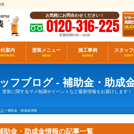
建装
お気軽にお問合わせください！
0120-316-225
営業時間9:00～19:00
会社案内
塗装メニュー
施工事例
スタッフ
ORPORATE
MENU
WORKS
STAFF
ッフブログ - 補助金・助成
塗装に関するマメ知識やイベントなど最新情報をお届けします！
いて
>
補助金・助成金情報
補助金・助成金情報の記事一覧