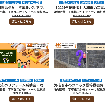
お役立ちコラム
リフォーム工事
お役立ちコラム
地域情報
大和市
大和市民必見｜不燃化バリアフリー化改修工事費補助金や外壁塗装の助成金情報
【2025年最新版】
域情報
大和市
補助金・助成金情報
補助金・助成金情報
費用について
地域密着、丁寧施工がモットーの 屋根塗装・外壁塗装専門店の中山建装です！ 代表取締役の中山です！ 大和市には「バリアフリー」や「不燃化」へのリフォームに対する補助金が用意されています。ただし、助成金や補助金を受けるには、条件を満たさなければなりません。手続きの手間を考えると「面倒」と考える方もいるでしょう。 ただ、住まいの外壁が劣化している場合、放置しても自然に修復されるわけではありません。助成金や補助金を利用すれば、お得に外壁を修復できるのです。修復で終わらず、機能性の向上も期待できます。そこで今回のお役立ちコラムでは、大和市の補助金や助成金情報についてくわしくお話しします。 ▼合わせて読みたい▼【2025】大和市で使える外壁塗装の補助金＆助成金一覧 [myphp file="comContactL"] 大和市の補助金や助成金を活用して賢くリフォーム 親世代や自分の年齢を考えて、住まいのバリアフリー化を検討中の方もいるかもしれません。同時に外壁塗装の時期が近づいてきて、資金に不安があるため少しでもお得に施工したい方もいるでしょう。 どちらにしても、大きな金額が必要です。自己資金が十分でも、物価高騰の問題や将来を考えて少しでも貯蓄に回したい方もいるでしょう。 少しでもお得に施工したいなら、国や自治体からの補助金や助成金を活用してみてください。条件を満たせれば、資金の自己負担を軽くできるのです。 大和市の補助金や助成金 大和市では「大和市不燃化・バリアフリー化改修工事費補助金」が、令和7年度に開始予定となっています。この補助金は、バリアフリー化や燃えにくくする外壁塗装に使える内容です。 バリアフリーと聞くと、年齢が若いと「別に気にしなくてもいい」と考えてしまいます。階段の上り下りも難しくなく、住まいの中に段差があっても、気にならないものです。ただ、年齢を重ねるとちょっとした部分で、生活が不便になります。 バリアフリー化の重要性 バリアフリー化とは「移動に支障をきたす段差の解消」「移動を補助する器具等の取り付けなど、避難安全対策を行う」ことを指しています。 「高齢者だけの問題」と考えがちですが、実際は高齢者以外でも、すべての世代にとって居住環境を快適にする要素となります。 妊婦の方はどうでしょうか？住まいの中に段差があって、つまずいて転倒するのは母子ともに非常に危険です。障がいがあり、車椅子生活をしている方にとっても、階段や段差は日常生活に支障をきたす要因となります。 健康で若い方でも、骨折や病気やケガなどで自由に歩けないケースも、長い人生の中であるかもしれません。自分は健康でも、家族の介護をする際に、バリアフリー化された住まいとそうではない住まいとでは、生活に大きな差が出てくるものです。身体的な問題だけではなく、精神的な負担もバリアフリー化で軽くなります。 不燃化とは？ 「外壁・軒裏・開口部・内装など」では防火性能を持っていない住まいも多数あります。不燃化とは、防火性能を備えるために、既存部分の交換やリフォームを指しているのです。 日本ではこれまで天災により多くの被害が出た歴史的背景もあります。平成7年には阪神・淡路大震災がありました。平成16年には新潟県中越地震、平成23年には東日本大震災です。地震に関しては、南海トラフ巨大地震への警戒感が高まっています。 地震以外にも、台風や山火事のような問題が発生してきました。このような天災では、揺れによる住まいの倒壊や水害などを考えてしまいますが、実際のところ、火災による被害は非常に大きなものです。 巨大地震があって、揺れや津波による被害を免れたとしても、発生した火災で住まいがなくなるケースもあります。延焼によりエリア一帯が燃えてしまうケースもあるでしょう。 同時多発的な火災や大規模な火災は、生命だけではなく緊急活動や物流にも大きなトラブルを発生させます。復旧にも時間がかかれば、日常生活を取り戻すまで不安を抱えながら生きることになるのです。このような火災への対処を考える場合「不燃化」がキーワードになります。不燃化改修工事によって、燃えにくい住まいへリフォームできるのです。 ▼合わせて読みたい▼【大和市】外壁塗装のリフォームを徹底解説！施工事例・相場 [myphp file="comContactL"] 大和市不燃化・バリアフリー化改修工事費補助金情報 住まいのバリアフリー化や不燃化に対して、大和市では補助金を用意しています。令和7年度の申請受付は「令和7年4月21日（月曜日）」の予定です。どのような補助金か内容についてくわしくお話しします。 災害に強い街を目指すための助成 大和市は「災害に強い」「燃え広がらない・燃えないまち」「避難弱者が安心して暮らせる」などの取り組みを行っています。目的を達成するため、補助金による一部費用の助成をしているのです。 ただ、どのような住まいでも助成されるわけではありません。対象となるのは新築物件を除いた既存の木造住宅で、戸建て住宅やアパートなどが当てはまります。店舗併用住宅の場合、個人住宅部分が対象です。店舗や事務所部分は対象外になります。 大和市民でも対象者には条件がある 大前提は大和市民です。不燃化やバリアフリー化の対象住宅に住んでいるだけでなく、住民登録もしていなければなりません。対象となる建築物の所有者であることも求められます。 他にも、市税滞納がないことも条件です。また、要支援者や要介護者の認定を受けていないことも条件として設定されています。支援者や介護者認定に関しては、バリアフリー化改修工事のみです。不燃化へのリフォームでは助成されます。 ▼合わせて読みたい▼【2025年最新版】大和市の二重窓＆外壁塗装の補助金制度まとめ！ [myphp file="comContactL"] 気になる対象工事や補助費は？施工業者に条件はある？ 対象工事の条件は「費用5万円以上の改修工事」です。中には不燃化とバリアフリー化の両方を同時にしたい方もいるでしょう。その場合、合算した工事費で判断します。 補助費は「工事費の1／2」かつ「上限10万円」です。破風を含む軒先の改修工事は上限20万円と設定されています。改修工事に係る経費に、消費税や地方消費税相当額は含まれません。 また、実際にリフォーム工事をする施工業者にも条件が設けられているのです。 大和市内に事業所を持っていて、改修工事を業として営んでいる事業者を大前提として設定されています。さらに「見積書や領収書」などを、大和市内の所在地で発行できるなければなりません。ただ「大和市耐震化促進協議会」の紹介でも認められています。 不燃化改修工事ではなにが対象になる？ 基本的に燃えにくくする工事内容が対象です。外壁塗装の場合は、不燃塗料などへの塗り替えが対象となります。外壁塗装以外にもさまざまな「燃えにくくする施工」が対象です。 例えば木板のような外壁材だと延焼のリスクが高まります。防火性能がある防火サイディングやタイルにすれば、延焼リスクを抑えられるのです。 軒天や破風に関しても、防火性能のあるものに交換するなら対象となります。鋼板製カバー工法も対象です。他にも、防炎性カーテン、内装の不燃化、耐熱ガラスや網入りガラスなどへの交換も認められます。 不燃化改修工事で補助金を検討中の方は、ぜひチェックしてみてください。 バリアフリー化 段差部分にスロープを設置したり、和室と洋室の段差を解消したりするようなリフォームだと、認められる可能性があります。 階段や廊下に手すりがあると、高齢者でも、障がいがある方でも体を支えられるため、生活利便性は高まるのです。トイレも和式から洋式に、廊下とトイレの段差解消があると、車椅子の方でも利用しやすくなります。 交付決定が取り消される場合もある 大和市不燃化・バリアフリー化改修工事費補助金の交付が決まっても、問題があれば市長の判断で取り消される可能性もあります。 補助金の交付対象者には、細かな条件が設定されています。施工対象となる住まいが、親族所有なのに、嘘をついて申請をすれば問題です。他にも、市長が「取り消さなければならない」と判断すれば、取り消されるのです。 大和市役所に行って名前や住所を書くだけで「交付決定」といきません。条件を満たしているか？適切な施工が実施されたかなど、証明できる書類も求められます。領収書の写しや、施工前後の写真など複数必要です。 対象工事についてくわしい内容を確認したいなら、大和市役所まちづくり部 建築指導課 建築指導係にご相談ください。ホームページでは、関連要項や申請書の他、工事内訳書もダウンロードが可能です。 また、大和市の地元密着外壁塗装専門業者なら、助成金や補助金情報について精通しています。用意しなければならない書類など、より詳細にサポートしてくれるでしょう。 参照：大和市 大和市不燃化・バリアフリー化改修工事費補助金 参照：大和市不燃化・バリアフリー化改修工事補助金交付要綱 (PDFファイル: 248.3KB) [myphp file="comContactL"] 大和市の補助金制度を活用した外壁塗装・バリアフリー改修なら「中山建装」におまかせください！ 大和市では、「不燃化・バリアフリー化改修工事費補助金」を活用することで、外壁塗装や住まいの安全性向上をお得に実現できます。特に外壁塗装で不燃塗料を使用する場合や、手すりの設置・段差解消といったバリアフリー工事を同時に行う場合は、補助対象となるケースが多く、最大20万円までの補助が受けられる可能性もあります。 しかし、補助金の申請には多くの条件や手続きがあり、対象となる工事や申請者の要件、施工業者の要件も細かく定められています。適切な書類の準備や工事内容の確認、施工前後の記録提出が求められるため、個人で対応するのは不安がつきものです。 そこで、大和市に密着し外壁塗装やバリアフリー改修の豊富な実績をもつ「中山建装」がサポートいたします。「中山建装」では、補助金制度の詳細説明から対象工事のアドバイス、申請書類の準備・提出支援まで、すべてワンストップで対応可能です。 補助金制度を活用したリフォームのご相談は、お問い合わせフォーム・メール・電話、またはショールームでのご来店にて「中山建装」までお気軽にご連絡ください。 住まいの安心・安全・快適性を、賢く・お得に叶えましょう。 [myphp file="comContactL"] ▼合わせてチェック▼ 中山建装塗装専門ショールーム 厚木店 中山建装塗装専門ショールーム 大和店
費用について
2025.04.21(Mon)
2025.04.19(Sat)
詳しくはこちら
詳しくはこちら
リフォーム工事
地域情報
横浜市
お役立ちコラム
リフォーム工事
横浜市のリフォーム補助金・助成金ガイド！お得にリフォームを実現しよう！
海老名市のブロック塀等撤去費
補助金・助成金情報
付帯部補修
地域情報
海老名市
地域密着、丁寧施工がモットーの 屋根塗装・外壁塗装専門店の中山建装です！ 代表取締役の中山です！
補助金・助成金情報
費用について
2024.11.21(Thu)
2024.11.05(Tue)
詳しくはこちら
詳しくはこちら