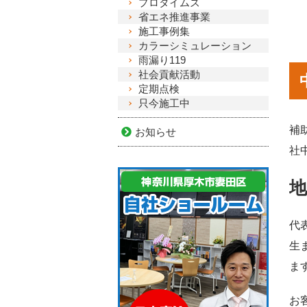
プロタイムズ
省エネ推進事業
施工事例集
カラーシミュレーション
雨漏り119
社会貢献活動
定期点検
只今施工中
補
お知らせ
社
代
生
ま
お