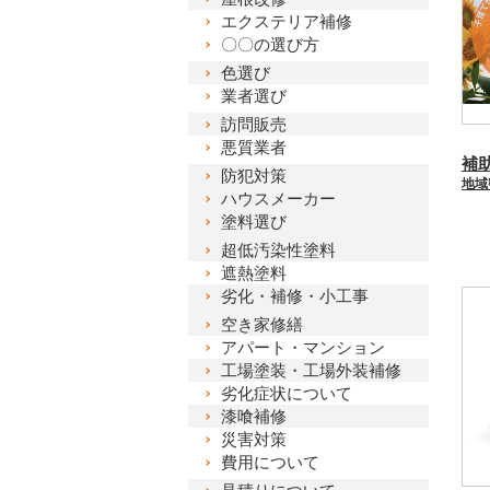
エクステリア補修
〇〇の選び方
色選び
業者選び
訪問販売
悪質業者
防犯対策
塗
ハウスメーカー
座
塗料選び
超低汚染性塗料
遮熱塗料
劣化・補修・小工事
空き家修繕
アパート・マンション
工場塗装・工場外装補修
劣化症状について
漆喰補修
災害対策
費用について