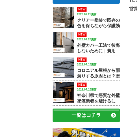
TE
営業
NEW
2026.07.25更新
クリアー塗装で既存の
色を保ちながら保護効
果を高める方法｜【大
NEW
和市で外壁塗装・屋根
2026.07.20更新
塗装をするなら中山建
外壁カバー工法で後悔
装】
しないために｜費用
差・施工例・塗装との
NEW
違いを専門店が解説
2026.07.15更新
コロニアル屋根から雨
漏りする原因とは？塗
装で済むケースと屋根
NEW
修理が必要なケース
2026.07.15更新
神奈川県で悪質な外壁
塗装業者を避けるに
は？訪問販売・見積
書・保証で確認すべき
一覧はコチラ
ポイント