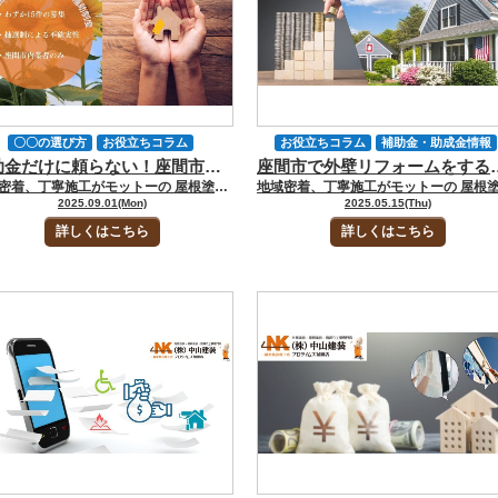
〇〇の選び方
お役立ちコラム
お役立ちコラム
補助金・助成金情報
補助金だけに頼らない！座間市で外壁塗装を賢く進めるための最新情報【2025年版】
座間市で外壁リフォームをするなら！知
中山建装について
地域情報
費用について
地域密着、丁寧施工がモットーの 屋根塗装・外壁塗装専門店の中山建装です！ 代表取締役の中山です！ 座間市で外壁塗装を検討されている方の多くは「少しでも費用を抑える方法はないか」とお考えだと思います。 その答えのひとつが、市が実施している「子育て世帯等住宅リフォーム補助制度」です。外壁塗装や屋根塗装も対象となり、最大30万円の補助金を受けられる可能性があります。 ただし、この制度は募集枠がわずか15件で抽選制、しかも市内業者への依頼が必須条件です。そのため、厚木市に本社を置く中山建装では制度を直接活用することはできません。 しかしご安心ください。今回のコラムでは、座間市の「子育て世帯等住宅リフォーム補助制度」の概要と注意点をわかりやすく整理した上で、補助金が使えなくても適正価格と安心できる施工を実現する方法をお伝えします。 最後までお読みいただければ、「補助金ありきではない、後悔しない外壁塗装の進め方」が明確になり、座間市での塗装工事をより賢く計画できるようになるはずです。 ▼合わせて読みたい▼座間市の外壁塗装費用はいくら？適正価格と見積もりの落とし穴に注意 [myphp file="comContactL"] 座間市の子育て世帯等住宅リフォーム補助制度の概要（令和7年度） 座間市では、子育て世帯や妊婦のいる世帯を対象にした「子育て世帯等住宅リフォーム補助制度」を実施しています。住宅リフォームにかかる費用を一部補助することで、子育て世帯の暮らしを支援すると同時に、地域経済の活性化を目的としています。 外壁塗装や屋根塗装、防水工事なども対象となり、工事費用の2分の1（上限30万円）が助成される仕組みです。 ただし、制度の利用には注意が必要です。令和7年度の募集枠はわずか15件のみで、申込多数の場合は抽選となります。 補助金をあてにして計画を立てても、抽選に漏れると工事計画が狂ってしまうリスクがあります。そのため「必ず受けられるものではない」という点を理解したうえで検討することが大切です。 座間市子育て世帯等住宅リフォーム補助制度｜対象となる世帯と工事条件 補助金の対象は「18歳以下の子どもがいる世帯」または「妊婦の属する世帯」です。さらに、居住している住宅が市内にあり、かつ申請者とその世帯員に市税の滞納がないことが必須条件です。 工事を請け負う業者についても、市内に本社・本店を構える施工会社に限られるため、業者選びの幅は限られます。対象となる工事は30万円（税抜き）以上で、外壁塗装のほか、屋根の葺き替えや防水、雨樋の交換など住宅保全に関わる幅広いリフォームが認められています。 座間市子育て世帯等住宅リフォーム補助制度｜補助金の額と申請方法 補助金は「工事費の2分の1、上限30万円」です。例えば100万円の外壁塗装工事なら、30万円が助成され、自己負担は70万円となります。30万円を超える工事であれば対象になるため、実際の外壁塗装ではほとんどの工事が条件を満たします。 申請方法は市役所4階の都市整備課窓口へ直接書類を持参する必要があり、郵送では受け付けていません。提出書類にはリフォーム工事の見積書や住宅の現況写真、母子健康手帳（該当世帯の場合）などが含まれます。提出期限を過ぎると申請できず、書類不備があれば即失格となるため、早めの準備が欠かせません。 座間市子育て世帯等住宅リフォーム補助制度を利用する上での注意点 座間市子育て世帯等住宅リフォーム補助制度は公平性を保つため、同一世帯での利用は一度きりとなっています。また、他の市の補助金や防音工事などと重複して利用することはできません。 さらに、交付決定前に工事を始めてしまうと対象外になるため、必ず「交付決定通知を受けてから着工する」ことが求められます。 制度は魅力的ですが、利用のハードルは決して低くなく、準備や条件確認に手間がかかる点も理解しておく必要があります。 参照：座間市令和7年度座間市子育て世帯等住宅リフォーム補助制度 座間市の補助金が“狭き門”といえる理由 座間市の外壁塗装補助金は非常に魅力的ですが、誰もが利用できるわけではありません。募集枠が極端に少なく、抽選制であるため、当選できる保証がないのです。さらに、こうした制度の存在を逆手にとり、不透明な見積もりや過大請求を行う悪質業者も少なからず存在します。 わずか15件という少ない枠 令和7年度の募集件数はわずか15件に限られています。人気が集中すれば当然ながら競争率は高まり、抽選で外れる可能性が大きいのです。補助金をあてにして工事計画を立ててしまうと、落選した場合に予算が大きく狂い、施工そのものを見送らざるを得なくなるリスクがあります。 抽選制による不確実性 抽選の結果によって補助金の可否が決まるため、「絶対に補助金を受けられる」という保証はありません。外壁塗装は劣化が進むほど補修範囲が広がり、結果的に費用も膨らみます。補助金が当たるかどうかに施工時期を左右されるのは、住宅の寿命を考えると非常にリスキーだといえます。 悪質業者による“補助金ビジネス”の実態 一部の業者は「補助金があるから実質〇〇万円でできますよ」と強調し、実際には相場より高い見積もりを出すケースがあります。補助金があることで顧客心理が「お得だ」と錯覚しやすいのを利用した手口です。結果として補助金を使っても実質負担額は変わらず、むしろ割高な工事を契約してしまうこともあります。 さらに、抽選に落ちた場合に「補助金なしでは高すぎて施工できない」と気づき、契約を急がされるトラブルも少なくありません。こうした“補助金ビジネス”に巻き込まれないためには、複数業者の見積もり比較や、補助金の有無に関わらず適正価格であるかどうかの確認が欠かせません。 [myphp file="comContactL"] 補助金をあてにしすぎるリスクと業者選びの注意点 補助金は確かに魅力的ですが、それを理由に「お得だから」と安易に契約してしまうと、結果的に損をするケースもあります。特に座間市は近隣の厚木市や大和市と比べて塗装業者の数が少なく、価格や施工内容を比較する機会が限られているのが実情です。 そのため、補助金の有無にかかわらず「適正な価格で適正な工事ができるか」を見極めることが、もっとも大切なポイントです。 業者数が少なく相場感をつかみにくい地域特性 座間市は業者数が限られているため、見積もりを数社から取ったつもりでも「実は地域全体で価格が高めに設定されている」というケースがあります。 その結果、補助金を使えたとしても、近隣市（厚木市・大和市など）の相場と比べれば実質的に割高になることもあるのです。 つまり、補助金があるからといって必ずしも「得をしている」とは限らないのです。 ▼合わせて読みたい▼座間市の外壁塗装費用の相場とは？適正相場か見極める際のチェックポイントも紹介 補助金トークに惑わされないためのチェックポイント 「補助金を使えば実質〇〇万円で済みますよ」といった営業トークには注意が必要です。実際には相場以上の金額を提示されている場合、補助金を使っても自己負担額は適正価格と変わらない、あるいはむしろ割高になるケースさえあります。こうしたリスクを避けるためには、 補助金がなくても納得できる価格かどうか 工事内容（下地処理・使用塗料・保証期間など）が明確か 他エリアの実績豊富な業者との比較をしてみたか といった観点で冷静に判断することが欠かせません。 ▼合わせて読みたい▼座間市の屋根塗装で後悔しないために！悪徳業者を見抜く5つのチェックポイント 複数見積もりと地域外業者比較の重要性 座間市内の業者だけでなく、厚木市や大和市など近隣エリアで実績を積んでいる業者に見積もりを依頼するのも有効です。地域外の信頼できる業者と比較することで「補助金を使わなくても十分に納得できる価格帯」が見えてきます。 結果的に、補助金の有無に左右されず、安心して外壁塗装を任せられる業者を選べるのです。 座間市の皆様にお伝えしたい中山建装の強み 厚木市を拠点に、大和市・座間市を含む広域で施工を行う弊社「中山建装」は、補助金が使えないケースでも安心して任せられる業者であると自負しております。 豊富な実績と技術力、そして施工後のフォロー体制まで含めて「納得できる外壁塗装・屋根塗装」を提供しているのが強みです。 以下に具体的な強みをご紹介します。 施工実績と資格・技術力の裏付け 中山建装は長年、厚木市・大和市を中心に数多くの住宅・工場・倉庫の外壁・屋根塗装・防水工事を手がけており、その経験からさまざまな築年数、外壁材・屋根材の違い、施工環境の違いに応じた最適な工法を選定できるノウハウがあります。 加えて、一級塗装技能士、外装劣化診断士、雨漏り鑑定士といった専門資格を持つスタッフが在籍しており、現場調査・診断の精度が高いのが特徴です。 こうした実績と技術力により、補助金が利用できないお客様にも、適正で信頼できる施工プランを提案できます。 ▼合わせてチェック！▼中山建装の施工事例 安心の保証制度とアフターフォロー体制 工事後のフォローと保証の体制がしっかりしていることも大きな強みです。中山建装は自社保証を含め、「5年・7年・10年・15年」といった保証期間を、使用する材料や工事内容に応じて設定しており、施工後も安心して住まいを任せられます。 さらに、定期訪問サポート制度を整えており、施工後1年・3年・5年・7年・10年ごとに状態を確認し、色あせ・ひび割れ・シーリングの劣化・雨樋・外壁・屋根などの問題を未然に発見・対処できる体制があります。 これは補助金制度ではカバーされない「その後の安心」に直結する価値です。 見積もりの透明性と無駄を省くプラン提案 中山建装では、どの工程でどの材料を使うか、下地処理はどうするか、塗料のランクやグレードは何か、保証内容はどうなるか、といった点を明確に見積もり書に記載するようにしています。中間マージンを抑え、自社施工を基本とすることでコストがクリアになり、補助金が無くても納得できる価格感を保てるよう努めています。 お客様には丁寧な現地調査と診断を行い、必要な補修をきちんと把握した上で「本当に必要な工事項目だけ」を盛り込んだプランを提案することで、ムダな工事や過剰な仕様を回避します。 ▼合わせて読みたい▼中山建装の無料屋根外壁診断 [myphp file="comContactL"] 座間市で補助金の有無に左右されない賢い塗装工事は中山建装にご相談ください 座間市で外壁塗装を計画している方にとって、補助金の存在は確かに気になるポイントです。しかし実際には、座間市の外壁塗装補助金は募集枠が15件と少なく、抽選制であるため「必ず利用できる」とは限りません。 補助金を前提に計画を立ててしまうと、抽選に漏れた際に工事自体を延期したり、予算を見直さざるを得なくなるリスクがあります。その結果、外壁の劣化を放置してしまい、かえって費用が膨らむ可能性もあるのです。 こうしたリスクを避けるために大切なのは、「補助金がなくても納得できる価格と品質」で施工できる業者を選ぶことです。 厚木市に本社を構え、大和市や座間市を含む広域で豊富な実績を積んできた中山建装では、補助金の有無に左右されず、適正価格で高品質な塗装工事をご提供しています。 施工前の診断から丁寧に行い、使用する塗料や工事内容を明確にお伝えすることで、不安を抱えたまま契約する心配がありません。また、地元密着・地域密着の業者ならではの迅速なアフターフォロー体制で、施工後も長く安心をお届けします。 座間市での外壁塗装をご検討中の方は、ぜひ中山建装へご相談ください。 お問い合わせは専用フォームからのお問い合わせに加え、メールやお電話でのご相談も可能です。さらに、ショールームにご来店いただければ、実際の施工事例やカラーシミュレーションをご覧いただきながら具体的なお打ち合わせもできます。 補助金の有無に関わらず、安心と納得の外壁塗装を実現するために、中山建装がお手伝いいたします。 [myphp file="comContactL"] ▼合わせてチェック▼ 中山建装塗装専門ショールーム 厚木店 中山建装塗装専門ショールーム 大和店
装工事について
外壁塗装
屋根塗装
2025.09.01(Mon)
2025.05.15(Thu)
間市
業者選び
補助金・助成金情報
詳しくはこちら
詳しくはこちら
費用について