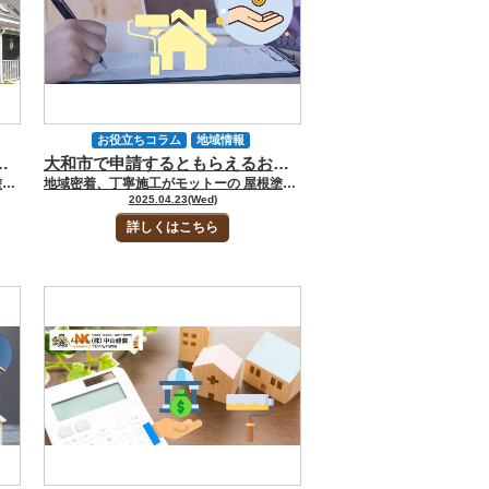
お役立ちコラム
地域情報
っておくべき補助金・助成金情報2025年版
大和市で申請するともらえるお金がある？外壁塗装の助成金とは？
塗装費用について
外壁塗装
大和市
地域密着、丁寧施工がモットーの 屋根塗装・外壁塗装専門店の中山建装です！ 代表取締役の中山です！
地域密着、丁寧施工がモットーの 屋根塗装・外壁塗装専門店の中山建装です！ 代表取締役の中山です！ 外壁塗装は助成金を上手に活用しましょう。「大和市で外壁塗装をお得にできる方法はないか？」と模索中の方もいるかもしれません。 大和市では、外壁塗装に関連する補助金や助成金が用意されています。外壁塗装に関する費用をすべてカバーできませんが、自己負担は軽くなるのです。ただ「ある」としても、どのような内容かわからないと、申請もスムーズにできません。自分は給付される条件があるのか？と不安な方もいるでしょう。 「大和市には外壁塗装で給付金がある」という情報だけで突っ走り、申請時点で「対象ではない」といわれると徒労でしかありません。そこで今回のお役立ちコラムでは、大和市で申請するもらえるお金や外壁塗装の助成金についてくわしくお話しします。 [myphp file="comContactL"] 外壁塗装は高額です！だからこそ補助金・助成金情報のチェックは必須！ 大和市で外壁塗装をする場合、高額費用がかかります。30坪の住まいで外壁塗装をすると、100万円以上かかる場合も多々あるほどです。 資金に余裕がある方なら、心配ないでしょう。ただ、日々の生活だけでも節約しているなら、必要な工事でも簡単にはできません。貯金をするとしても限界はあります。その際、助けになるのが国や自治体からの補助金や助成金です。大和市の場合は「大和市不燃化・バリアフリー化改修工事費補助金」「既存住宅の断熱改修工事への補助」などがあります。 大和市不燃化・バリアフリー化改修工事費補助金 令和7年度の申請受付：令和7年4月21日（月曜日）より開始 工事費の1／2 上限10万円 ※破風を含めた軒先改修工事だと上限20万円 不燃化というワードに注目した方もいるかもしれません。不燃化とは、防火性能がない部分を、防火性能のあるものへの交換や改修を指しています。 「なぜ不燃化」が大和市で必要なのでしょうか？大和市では災害に対して強い街づくりを推進しているからです。過去の事例や被害から見られるように、大地震が発生した際、被害が拡大する要因の1つに火災があります。 日本は世界的にも地震が多い国です。そのため耐震性に関する規制は高く設定されています。各住宅メーカーでも、耐震性を高めるために研究開発を行っているのです。ただ、地震で倒壊しなくても、その後に発生する火災はどうでしょうか？地震による破損や移動や転倒によって火災が発生する場合もあります。津波によって火災が生じる場合もあるのです。停電が復旧後、通電で出火する場合もあります。住まいが地震によって倒壊を免れても、延焼で燃えてしまうと意味がありません。 このような問題を想定して、大和市では、補助金や助成金を設けて対策に乗り出しているのです。その中で、外壁塗装に関して「不燃塗料などに塗り替える」という工事内容が給付対象に含まれています。 参照：大和市不燃化・バリアフリー化改修工事費補助金 参照：内閣府防災 東日本大震災における火災の発生状況 対象が外壁塗装に限らない補助金や助成金もある 大和市で申請するともらえるお金は、外壁塗装に限定しなければ他にも複数あります。そもそも大和市不燃化・バリアフリー化改修工事費補助金における不燃化塗料も、対象の1つでしかありません。 他にも軒天や破風板、雨戸やシャッター、耐熱ガラスへの交換などさまざまな工事内容が給付対象です。また、バリアフリー化と名称に付いているように、バリアフリーを検討している方も対象です。居住空間の段差の解消や手すりなどに活用できます。 住まいの老朽化や、家主の高齢化、または将来を考えたうえで、バリアフリー化を検討中の方もいるでしょう。両方を同時期にするならまとまった資金が求められます。補助金や助成金があれば、自己負担を軽減できるのです。その他、大和市では既存住宅の断熱改修工事への補助や耐震関係の改修でも予算が付いていますのでチェックしてみてください。 ▼合わせて読みたい▼【2025年最新版】大和市の二重窓＆外壁塗装の補助金制度まとめ！ [myphp file="comContactL"] 既存住宅の断熱改修工事への補助 申請期間：令和7年（2025年）4月1日（火曜日）から令和7年（2025年）12月26日（金曜日） 補助率：補助対象経費1／3 戸建て住宅：120万円／戸が上限 玄関ドアは上限5万円／戸 集合住宅（個別・全体）：15万円／戸 玄関ドアは上限20万円／戸 大和市では環境省「地域脱炭素移行・再エネ推進交付金（重点対策加速化事業）」を活用することで、補助金によるサポートを行っています。大和市内の既存住宅に関して「断熱改修工事費用の一部を補助する」という内容です。 断熱改修を前提とした「窓ガラス」「断熱材」「玄関ドア」でも高性能建材と呼ばれるようなものに対して、購入費用をサポートしてくれます。戸建て住宅だけではなく、マンションやアパートのような集合住宅も対象としています。 ただし、製品は自由に決められてはいません。環境省「二酸化炭素排出抑制対策事業費等補助（既存住宅の断熱リフォーム支援事業）」の補助対象製品（未使用品）に限定されているのです。対象製品も公表されているためチェックしてみてください。補助対象製品はこちらの公益財団法人北海道環境財団のホームページで確認できます。 断熱塗料はOK？ 外壁塗装にはさまざまな塗料があります。中には断熱性能を備えた塗料もあるのです。「断熱改修工事費用の一部を補助する」とのことですから「断熱塗料による外壁塗装もOKでは？」と考える方もいるかもしれません。 大和市の公式ホームページでは「補助対象となる高性能建材」は記載されています。ただ、断熱塗料による外壁塗装については記載されていません。そのため、断熱塗料による外壁塗装は対象外の可能性が高いといえるのです。この点に関して、大和市に直接確認してみてください。 大和市木造住宅耐震改修工事費等補助金制度 耐震補強工事費の1／5と工事監理費用等の1／2の合計 上限は50万円まで 大和市では木造住宅を対象に、簡易耐震診断を実施しています。建物の安全性を判定することで、耐震補強工事が必要か不要か客観的に判断できるのです。 簡易耐震診断に関して、精密診断の費用を一部補助しています。また、耐震補強工事に対する補助金も出ているのです。 対象となる工事は「基礎・柱・梁・筋交い・耐力壁の補強」さらに屋根の葺き替えによる軽量化も耐震改修工事に含まれています。 ▼合わせて読みたい▼【2025】大和市で使える外壁塗装の補助金＆助成金一覧 [myphp file="comContactL"] 外壁塗装に対する助成金や補助金は大和市不燃化・バリアフリー化改修工事費補助金 外壁塗装に関連して、大和市で申請するともらえるお金は、令和7年4月6日現在「大和市不燃化・バリアフリー化改修工事費補助金」に限られています。また、自由に塗料を選べるわけではありません。あくまで不燃化という目的があるため、不燃塗料しか選択肢がないため注意してください。 ただ、通常、不燃塗料で外壁塗装をすると高額な施工費が求められます。耐久性や耐熱性も高いですし、劣化もしにくい塗料なので高機能塗料といえるのです。通常ではなかなか手を出せない塗料といえるかもしれません。大和市の補助金や助成金を活用すると、自己負担額が少なくて済むのです。 今後外壁塗装が対象となるリフォーム補助金や助成金が出る可能性もある 今後、外壁塗装も対象となるリフォーム補助金や助成金に予算がつくかもしれません。令和7年4月6日時点では不燃化塗料だけですが、他の塗料でも対象になる可能性はあるのです。 よくあるのは空き家のリフォーム補助金があげられます。空き家をリフォームして定住する方を対象に、助成金を支給する取り組みは他の市で見受けられるのです。その助成金は外壁塗装に活用できます。 基本的に補助金や助成金の募集は、期間や予算が決められているのです。また、大和市なら「大和市で住民登録しており、工事対象となる建物がある」「大和市の施工業者による施工」「市税を滞納していない」などの条件が定められています。「各条件を満たしていることが証明できる書類」も用意しなければなりません。 リフォーム関連の補助金や助成金は早い者勝ち！スピーディーな申し込みがお得にできる最大のコツ！ リフォーム関係の補助金や助成金は人気があり、すぐに予算上限になる場合があります。そのため検討している方は、チャンスを逃さないように、大和市の公式ホームページをチェックしてみてください。早めの準備が成功の鍵を握るのです。 また、地元密着の外壁塗装業者なら補助金や助成金の情報を持っています。多くのサポートをしていることも多く、申請で失敗するリスクも抑えられるのです。業者が決算期の場合、独自の割引サービスをしている場合もあります。お得に外壁塗装をしたいなら、情報収集は欠かせません。地元密着業者にも相談しながら、賢く外壁塗装をしましょう。 ▼合わせて読みたい▼大和市民必見｜不燃化バリアフリー化改修工事費補助金や外壁塗装の助成金情報 [myphp file="comContactL"] 外壁塗装の補助金活用なら「中山建装」にお任せください！お得にリフォームを実現するチャンスです！ 大和市では、令和7年度より「不燃化・バリアフリー化改修工事費補助金」など、住まいの安全性や快適性向上を目的とした補助金制度が用意されています。外壁塗装に関しても、不燃塗料を用いた塗装工事であれば補助対象となるため、通常は手の届きにくい高性能塗料を採用する絶好の機会です。施工費の1/2（上限10～20万円）を市が補助してくれる制度は、自己負担の軽減につながります。 ただし、補助金の申請には細かな条件や提出書類が必要で、期間内の申請・審査・交付決定が不可欠です。そこで頼れるのが、地元密着で数多くの申請サポート実績をもつ中山建装です。「中山建装」では外壁塗装のご提案だけでなく、補助金申請の流れや必要書類のご案内、行政とのやり取りまで丁寧にサポートいたします。 補助金を活用した外壁塗装のご相談は、お問い合わせフォーム、メール、電話、またはショールームへのご来店にて「中山建装」までお気軽にご連絡ください。 外壁塗装をより安心・お得に行いたい方は、今こそチャンスです。 [myphp file="comContactL"] ▼合わせてチェック▼ 中山建装塗装専門ショールーム 厚木店 中山建装塗装専門ショールーム 大和店
「そろそろ外壁
屋根塗装
業者選び
補助金・助成金情報
2025.04.23(Wed)
費用について
詳しくはこちら