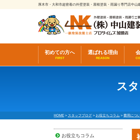
厚木市・大和市超密着の外壁塗装・屋根塗装・雨漏り専門店中山
初めての方へ
選ばれる理由
FIRST
REASON
C
スタ
HOME
>
スタッフブログ
>
お役立ちコラム
>
費用につ
お役立ちコラム