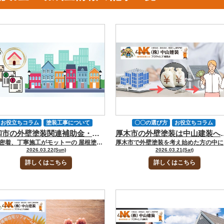
お役立ちコラム
塗装工事について
〇〇の選び方
お役立ちコラム
大和市の外壁塗装関連補助金・助成金まとめ｜屋根塗装・屋根修理・外装リフォーム・内装リフォーム・太陽光発電を整理して解説
厚木市の外壁塗装は中山建装へ！補助金・助成金ガイド
外壁塗装
屋根塗装
〇〇の選び方
中山建装について
厚木市
地域情報
地域密着、丁寧施工がモットーの 屋根塗装・外壁塗装専門店の中山建装です！ 代表取締役の中山です！ 大和市で外壁塗装を考え始めた方の中には、 「大和市は外壁塗装に補助金があるのか」 「屋根塗装や屋根修理も対象になるのか」 「断熱改修や太陽光発電まで一緒に考えたほうが得なのか」 と迷う方も多いのではないでしょうか。 大和市は、このテーマでは比較的整理しやすい自治体です。というのも、条件を満たせば外壁塗装が補助対象になり得る市制度を持っているからです。ただし、一般的な塗り替え補助ではなく、不燃化改修の一環としての外壁改修であることが前提になります。ここを曖昧にしないことが、記事の信頼性を大きく左右します。 今回のお役立ちコラムでは、大和市で外壁塗装や屋根塗装を検討している方へ向けて、市公式で確認できる不燃化改修の補助制度を中心に、外装リフォーム、内装リフォーム、断熱改修、太陽光発電、蓄電池まで含めて、どの制度がどこまで使えるのかを整理して解説します。 大和市は、市制度の種類が比較的はっきりしているぶん、どの工事をどの制度に乗せるのかを最初に整理しておくと失敗しにくいです。 ▼合わせて読みたい▼外壁塗装の見積書の見方｜大和市で金額差が出る理由 [myphp file="comContactL"] 大和市でまず整理したい外壁塗装補助金の全体像 大和市で外壁塗装の補助金を調べるなら、最初に見たいのは大和市不燃化・バリアフリー化改修工事費補助金です。この制度は、既存の木造住宅を対象に、不燃化改修やバリアフリー化改修の一部費用を助成するものです。 対象工事は費用5万円以上で、補助は工事費の2分の1、上限10万円、破風を含む軒先などの改修工事は上限20万円と案内されています。施工業者は、市内業者で見積書や領収書を市内住所で発行できる事業者が条件です。 先に結論を整理すると、大和市は次の見方がわかりやすいです。 外壁塗装は条件付きで市補助の土俵に乗り得る ただし“普通の塗り替え”ではなく“不燃化改修”としての整理が必要 断熱改修は別制度で考えた方がわかりやすい 太陽光発電・蓄電池は市制度が比較的強いです。 見るべき制度 大和市での位置づけ 外壁塗装との関係 不燃化・バリアフリー化改修工事費補助金 市の中心制度 不燃塗料等への塗り替えが対象工事例にある 既存住宅の断熱改修工事への補助 別制度 外壁塗装そのものではなく、断熱性能向上向け 自家消費型太陽光発電設備・蓄電池補助 市制度 屋根工事や長期的な省エネ計画と相性が良い 住宅用太陽光発電システム等設置費補助金 市制度 FIT売電型の太陽光・蓄電池向け 住宅省エネ2026キャンペーン 国制度 窓・給湯・断熱改修を絡めると使いやすい こうして分けておくと、大和市では「外壁塗装の補助金」を探すというより、外壁は不燃化、断熱は断熱、太陽光は再エネという形で制度を分けて考えた方が整理しやすいです。 大和市で補助対象に入りやすい工事と注意点 大和市の不燃化・バリアフリー化改修工事費補助金が強いのは、対象工事例の中に外壁の改修工事として“不燃塗料等に塗り替える”ことがはっきり示されている点です。つまり、大和市では外壁塗装が補助対象になり得るのですが、それはあくまで不燃化改修の考え方に乗る塗装であることが前提です。一般的な色替えや美観目的の塗り替えと同じではありません。 大和市で特に注意したいポイントは次のとおりです。 工事着手前の申請が前提 交付決定前に工事を始めると対象外になる可能性が高い 見積書や工事内訳、図面、仕様書が重要 完了時には領収書や工程写真、不燃材料を使ったことが分かる資料も求められます。 工事の考え方 補助対象になりやすさ ポイント 一般的な外壁の塗り替え 低い ただの美観回復では説明が弱い 不燃塗料等への塗り替え 高い 不燃化改修として整理できる 破風を含む軒先等の改修 高い 上限20万円の扱いあり 申請前に契約・着工済みの工事 低い 交付決定後着工が基本 大和市では、制度を使いたい場合ほど「どんな塗料を使うか」だけでなく「どう不燃化するのか」まで見積と資料で説明できるかが重要になります。塗装会社選びも、価格比較だけでなく制度を理解しているかまで見た方が安全です。 大和市で断熱改修・太陽光発電まで広げると制度の幅が広がります 大和市は、不燃化改修だけでなく、既存住宅の断熱改修工事への補助も用意しています。令和7年度の受付は2025年12月26日に終了していますが、制度自体は、既存住宅に対する断熱改修工事の補助として案内されており、補助率は補助対象経費の3分の1、戸建住宅は上限120万円です。 断熱改修工事着手の2週間前までの事前申請が必要で、交付決定前に工事を行うと補助金は受けられません。外壁塗装をきっかけに、暑さ寒さも何とかしたいと考える方には相性が良い制度です。 さらに大和市は、太陽光発電と蓄電池の制度も比較的強いです。自家消費型の制度では、2026年3月18日更新の公式ページで、令和8年度も実施予定と案内され、令和7年度までの補助金額は太陽電池出力値（kW）×7万円、家庭用蓄電池は補助対象経費の3分の1でした。 加えて、FIT売電型の住宅用太陽光発電システム等設置費補助金では、令和7年度実績として1kWあたり1万円、上限4万円、蓄電池は上限3万円で、県・国の補助金との併用も可能と案内されています。 蓄電池は、太陽光と同時設置のみ補助対象という条件もあります。 大和市で補助金を広く考えるなら、この順で見ると整理しやすいです。 外壁の不燃化を伴う塗装か 断熱改修まで広げるか 太陽光発電や蓄電池も同時に考えるか 国の住宅省エネ2026も併用候補に入れるか 制度 使いどころ 注意点 不燃化・バリアフリー化改修工事費補助金 外壁の不燃塗料塗装や軒先改修 事前申請、交付決定後着工が基本 既存住宅の断熱改修工事への補助 窓・断熱性能の改善 事前申請、交付決定前着工は不可 自家消費型太陽光発電設備・蓄電池補助 FITに頼らず自家消費重視 令和8年度は契約日要件等の変更予定あり 住宅用太陽光発電システム等設置費補助金 FIT売電型の太陽光・蓄電池 蓄電池は太陽光との同時設置が必要 住宅省エネ2026キャンペーン 断熱・窓・給湯を広く組み合わせる 外壁塗装そのものが主対象ではない 大和市は、外壁塗装だけで終わらせず、不燃化・断熱・再エネまで視野を広げると、制度活用の幅が広がりやすい自治体です。 参考にした公的サイト 大和市の補助金は、制度ごとに目的がはっきり分かれているため、不燃化・断熱・太陽光のどの制度を使う話なのかを先に整理してから進めるのが安全です。 参考：引用元サイト 大和市 不燃化・バリアフリー化改修工事費補助金 大和市 既存住宅の断熱改修工事への補助 大和市 自家消費型太陽光発電設備・蓄電池への補助 大和市 住宅用太陽光発電システム等設置費補助金 住宅省エネ2026キャンペーン 神奈川県既存住宅省エネ改修事業費補助金 [myphp file="comContactL"] FAQ｜大和市の外壁塗装補助金・助成金についてよくある質問 大和市の補助金は、厚木市よりも整理しやすい一方で、条件を読み違えると使えない制度もあります。とくに外壁塗装については、一般的な塗り替え補助ではなく、不燃化改修の一環として対象になり得るという理解が重要です。 さらに、断熱改修や太陽光発電、蓄電池は別制度で動いているため「どの工事をどの制度に乗せるのか」を分けて考えることが失敗防止につながります。 Q.大和市では外壁塗装そのものが補助対象になりますか？ A.条件付きで、補助対象になり得ます。大和市の不燃化・バリアフリー化改修工事費補助金では、既存の木造住宅を対象に、費用5万円以上の改修工事に対して工事費の2分の1、上限10万円、破風を含む軒先などの改修工事では上限20万円の補助が案内されています。 ここで重要なのは、対象工事例の「外壁の改修工事」に、不燃塗料等に塗り替える工事が含まれていることです。つまり、大和市では外壁塗装が補助対象になり得ますが、それは一般的な色替えや美観目的の塗り替えではなく、不燃化改修として整理できる塗装であることが前提です。 Q.大和市の補助金を使うときに一番注意すべきことは何ですか？ A.一番大事なのは、工事を始める前に申請し、交付決定を受けてから着工することです。大和市の不燃化・バリアフリー化改修工事費補助金は、これから工事を始めるものが対象で、申請後に市から交付決定通知を受けてから工事を始める流れになっています。 加えて、申請時には見積書、工事内訳書、図面や仕様書などが必要で、完了時には領収書、工程写真、不燃材料を使用したことが分かる資料なども求められます。 つまり「見積を取ってすぐ工事を始める」という進め方だと、後から補助金に乗せられないおそれがあります。大和市で補助金活用を前提に外壁塗装を進める場合は、金額比較より先に、制度に合う見積・仕様・申請タイミングを整えることが重要です。 Q.大和市では外壁塗装以外に、何を一緒に考えるとお得ですか？ A.大和市では、外壁塗装だけで終わらせるより、断熱改修や太陽光発電、蓄電池まで含めて考えた方が補助制度の幅が広がりやすいです。 たとえば、既存住宅の断熱改修工事への補助では、補助対象経費の3分の1、戸建住宅は上限120万円という案内があります。また、自家消費型太陽光発電設備・家庭用蓄電池の補助では、太陽電池出力値（kW）×7万円の補助や、蓄電池の補助が設けられています。 さらに、FIT売電型の住宅用太陽光発電システム等設置費補助金では、1kWあたり1万円、上限4万円、蓄電池は上限3万円という制度もあります。外壁塗装や屋根工事を検討している時期は、足場や屋根の状態確認のタイミングとも重なるため、不燃化、断熱、再エネをまとめて比較すると、結果的に住まい全体の改善計画が立てやすくなります。 大和市の外壁塗装補助金で迷ったら中山建装へ｜制度確認から工事相談までまとめて対応します 大和市で外壁塗装の補助金や助成金を調べると「本当に塗装が対象になるのか」「屋根塗装や屋根修理も一緒に考えたほうがいいのか」「断熱改修や太陽光発電まで含めると何が使えるのか」と迷いやすいものです。 今回ご紹介した通り、大和市では外壁塗装が条件付きで補助対象になり得ますが、一般的な塗り替えではなく、不燃化改修として整理できるかどうかが重要になります。さらに、断熱改修や太陽光発電、蓄電池は別制度で検討した方がわかりやすく、工事の進め方や申請のタイミングによって結果が大きく変わります。だからこそ、制度だけを見て判断するのではなく、住まいの状態と工事内容を一緒に整理することが大切です。 中山建装では、大和市で外壁塗装、屋根塗装、屋根修理、外装リフォームまで含めたご相談に対応しています。 補助金の対象になりそうか確認したい方も、まずは問い合わせフォームからのお問い合わせ、メール、電話でのご相談、ショールームへの来店など、ご都合のよい方法で中山建装へお気軽にご相談ください。 [myphp file="comContactL"] ▼合わせてチェック▼ 中山建装塗装専門ショールーム 大和店 中山建装：カラーシミュレーションページ
厚木市で外壁塗装を考え始めた方の中には、 「補助金は使えるのか」 「屋根塗装や屋根修理も一緒に見たほうがいいのか」 「太陽光発電まで含めると何が変わるのか」 と迷う方も多いのではないでしょうか。厚木市は、このテーマで最初に誤解しやすいポイントがあります。というのも、市公式が“外壁塗装や屋根塗装で市の補助金が受けられる”ように見せる紛らわしいサイトに注意と案内しているからです。 つまり、厚木市では「塗装単独で誰でも使える市補助がある」と決めつけず、制度の目的と条件を先に整理することが大切です。 今回のお役立ちコラムでは、厚木市で外壁塗装を検討している方へ向けて、市公式で確認できる補助金・助成金の考え方を整理しながら、屋根塗装、屋根修理、外装リフォーム、内装リフォーム、太陽光発電まで含めて、どこまで補助対象に入り得るのかをわかりやすく解説します。 市補助が使えるケース、使いにくい
業者選び
費用について
塗装工事について
外壁塗装
2026.03.22(Sun)
2026.03.21(Sat)
助金・助成金情報
地域情報
神奈川県
外装劣化診断
屋根塗装
業者選び
詳しくはこちら
詳しくはこちら
和市
中山建装について
雨漏り診断
法律関連
神奈川県
補助金・助成金情
外装劣化診断
費用について
雨漏り診断