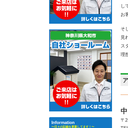
し
お
そ
見
ス
理
中
〒2
Information
〜日々の記録を更新してます！〜