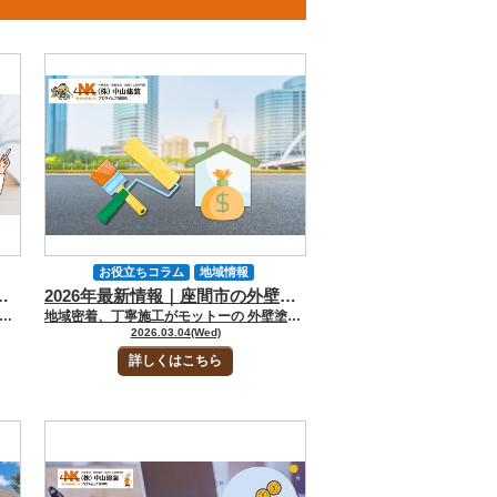
お役立ちコラム
地域情報
｜屋根塗装・屋根修理・リフォーム・太陽光発電までまとめて解説
2026年最新情報｜座間市の外壁塗装補助金ガイド｜屋根塗装・屋根修理・リフォーム・太陽光発電まで完全解説
塗装工事について
塗装費用について
ケース、その代わりに見ておきたい国や県の制度までまとめて整理していきます。 [myphp file="comContactL"] 厚木市でまず整理したい外壁塗装補助金の全体像 厚木市の補助金情報を調べるときは、最初に「塗装単独の補助なのか」「住まい全体の改修の一部として見たほうがいいのか」を分けて考える必要があります。 厚木市で確認しやすいのは、親元近居・同居に伴う住宅改修補助や、省エネ改修に関する税制上の減額です。反対に、一般的な外壁塗装だけを直接対象にした市補助として案内されているわけではありません。 先に結論を整理すると、厚木市は次の見方がわかりやすいです。 外壁塗装だけを単独で考えると、市補助はかなり限定的 親元同居のための改修なら、外壁や屋根が対象経費に入り得る 窓や断熱まで広げると、税制・県・国の制度が見えてくる 太陽光発電まで考えるなら、市の最新発表と国制度の両方を見るべきです。 見るべき制度 厚木市での位置づけ 外壁塗装との関係 親元近居・同居住宅取得等支援事業補助金 市の住宅改修補助として確認しやすい 条件に合えば外壁・屋根が対象経費に入り得る 省エネ改修の固定資産税減額 税制上の支援 塗装単独ではなく窓・断熱改修との組み合わせ向き 神奈川県既存住宅省エネ改修事業費補助金 県制度 窓改修必須。壁断熱などを加えると検討余地あり 住宅省エネ2026キャンペーン 国制度 外壁塗装そのものではなく、窓・給湯・省エネ改修と相性が良い 上のように整理すると、厚木市では「塗装だけの補助」を探すより、どの制度の土俵に乗せるかを考えた方がわかりやすいです。 厚木市で補助対象に入りやすい工事と注意点 厚木市で一番現実的に見ておきたいのは、親元近居・同居住宅取得等支援事業補助金の住宅改修補助金です。この制度は、市外に住んでいる子世帯が新たに厚木市で親世帯と同居を始める際、親世帯が現に居住している住宅の改修費用の一部を補助する制度です。 公式要綱では、住宅改修補助金の対象経費として、屋根、雨樋、柱、外壁等の外装工事費用のほか、内装工事、建具工事、電気・ガス等の設備工事、トイレ・風呂・キッチン等の給排水工事も挙げられています。 この制度が向いているケースは次のようなパターンです。 親世帯の家に子世帯が同居する 外壁だけでなく、屋根や内装、水まわりも一緒に整えたい 工事費をある程度まとめてかける予定がある 住まい全体の動線や使い勝手も改善したい。 ただし、ここで大切なのは、経年劣化に伴う単なる修繕は対象外だという点です。厚木市の案内では、住宅改修補助金は「同居による世帯員の増加に伴い必要となる修繕、増築、設備改善等の機能向上に資する経費」が前提であり、一般的な塗り替えや、古くなったから直すだけの工事をそのまま補助に当てはめるのは危険です。 補助額は住宅改修補助金が補助対象経費の10分の1で上限20万円、さらに条件によって加算がある一方、住宅改修補助金自体の対象工事費には上限の考え方もあります。 工事の考え方 補助対象になりやすさ ポイント 単純な外壁塗装の塗り替え 低い 経年劣化のみの修繕は制度趣旨とずれやすい 親元同居に伴う外壁・屋根改修 高い 外装工事費用が対象経費に明記されている 外壁＋内装＋設備改善をまとめた改修 高い 制度の目的と相性が良い 雨漏り原因の補修を含む住まい全体の改修 状況次第 同居開始に必要な改修として整理できるかが重要 厚木市で補助金を活かしたい方ほど「この工事は塗装工事か」よりも、“同居開始に必要な改修として説明できるか”で判断した方がズレにくいです。 厚木市で市補助に当てはまらない場合の考え方 厚木市で塗装単独の市補助に当てはまらない場合でも、補助の可能性がゼロになるわけではありません。見方を変えて、断熱改修や給湯設備の更新、太陽光発電まで広げると、別の制度が見えてきます。厚木市には、一定の省エネ改修工事を行った住宅に対して、翌年度分の固定資産税の3分の1相当額を減額する制度があります。ここでは窓の改修が必須で、床・天井・壁の断熱改修を組み合わせる形です。自己負担費用が60万円超などの条件もあるため、外壁塗装単体より、窓・断熱・設備を含めた住まい全体の改善と相性が良いです。 市補助に当てはまらないときほど、次の順で考えると整理しやすいです。 外壁塗装だけの話なのか 屋根や内装もまとめて見直すのか 窓・断熱・給湯まで含めて省エネ改修に広げるのか 太陽光発電や蓄電池まで含めて中長期の光熱費削減を狙うのか。 制度 使いどころ 注意点 厚木市の省エネ改修に伴う固定資産税減額 窓・壁・床・天井の断熱改修を考えるとき 窓改修が必須、自己負担額要件あり 神奈川県既存住宅省エネ改修事業費補助金 窓改修を中心に断熱性能を上げたいとき 窓（玄関ドア等含む）の改修が必須、上限20万円 住宅省エネ2026キャンペーン 窓・給湯・省エネ改修を組み合わせるとき 外壁塗装そのものが主対象ではない 太陽光発電・蓄電池 厚木市の最新発表や国・県制度と併用検討 募集時期・要件の確認が必要 厚木市では、塗装単独の補助金記事を書くと誤解を招きやすい反面、外壁塗装をきっかけに住まい全体の工事計画を組み立てる記事にすると、むしろ検索意図と実態の両方に合いやすくなります。 参考にした公的サイト 厚木市の補助金は、制度名だけで判断せず、目的・条件・着工前後の扱いまで必ず確認してから進めるのが安全です。 以下に今回のコラムで参考、引用したサイトリンクをご紹介します。 厚木市 親元近居・同居住宅取得等支援事業補助金 厚木市 親元近居・同居住宅取得等支援事業補助金交付要綱 厚木市 リフォーム補助金についての紛らわしいインターネットサイトに御注意ください 厚木市 熱損失防止改修住宅に対する固定資産税の減額 神奈川県既存住宅省エネ改修事業費補助金 住宅省エネ2026キャンペーン [myphp file="comContactL"] FAQ｜厚木市の外壁塗装補助金・助成金についてよくある質問 厚木市で外壁塗装の補助金を調べると「使えると書いてある情報」と「市公式の説明」が食い違っていることがあります。実際、厚木市は、外壁塗装や屋根塗装で市の補助金が受けられるように見せる紛らわしいサイトへの注意喚起を出しています。 だからこそ、制度名だけで判断するのではなく「誰が」「どんな目的で」「どの工事に」使えるのかまで確認することが大切です。 Q.厚木市では外壁塗装だけで補助金が使えますか？ A.厚木市では、一般的な意味での「外壁塗装だけに幅広く使える市補助」があると考えるのは危険です。市公式でも、外壁塗装や屋根塗装で市の補助金が受けられるように見せる紛らわしい案内に注意するよう案内されています。 実際に市制度として確認しやすいのは、親元近居・同居住宅取得等支援事業補助金のうちの住宅改修補助金ですが、これは市外から転入する子世帯が親世帯と同居を始めることに伴う改修が前提です。しかも、対象経費は「世帯員の増加に伴い必要となる工事費用」であり、単なる模様替えや経年劣化に伴う修繕は対象外とされています。 つまり、築年数が経ったから外壁を塗り替えたい、という通常の塗装工事をそのまま厚木市の補助金に当てはめるのは難しいと考えた方が安全です。 Q.厚木市で外壁や屋根の工事が補助対象に入りやすいのはどんなケースですか？ A.厚木市で外壁や屋根の工事が補助対象に入りやすいのは、親元同居の開始に伴って住まい全体を整えるケースです。 親元近居・同居住宅取得等支援事業補助金の住宅改修補助金では、対象経費として、屋根、雨樋、柱、外壁などの外装工事費用のほか、床・内壁・天井などの内装工事、建具工事、電気・ガス等の設備工事、トイレ・風呂・キッチン等の給排水工事も挙げられています。つまり、外壁塗装だけを見るよりも、屋根修理や内装リフォーム、水まわり改善まで含めて、同居のために必要な改修として整理できるかがポイントになります。 また、改修費用の合計が50万円以上であることも条件のひとつです。そのため、厚木市では「外壁塗装の補助金」という切り口より「親世帯の家を同居しやすい状態に整える改修の一部として外壁や屋根も対象になる」と理解した方が実態に合っています。 Q.厚木市の補助金が使えない場合、次に何を見ればいいですか？ A.厚木市の市補助が使えない場合でも、そこで終わりではありません。外壁塗装単独ではなく、窓・断熱・設備更新まで視野を広げると、別の制度が見えてきます。 たとえば厚木市には、一定の省エネ改修を行った住宅に対して固定資産税を減額する制度があり、窓の改修を必須としたうえで、床・天井・壁の断熱改修などを行うと、翌年度分の固定資産税の3分の1相当額が減額されます。 また、国の住宅省エネ2026キャンペーンや、神奈川県の既存住宅省エネ改修事業費補助金も、窓改修や断熱改修と相性が良い制度です。つまり、厚木市で「塗装だけでは補助に乗りにくい」と感じたら、住まいの性能改善まで含めて工事計画を組み直すことが、実務的にはかなり有効です。 厚木市の外壁塗装補助金で迷ったら中山建装へ｜制度確認から工事相談までまとめて対応します 厚木市で外壁塗装の補助金や助成金を調べると、 「塗装だけで使えるのか」 「屋根塗装や屋根修理も一緒に対象になるのか」 「断熱改修や太陽光発電まで広げたほうがいいのか」 と迷いやすいものです。 厚木市では一般的な外壁塗装を単独でそのまま市補助に当てはめるのは難しく、親元同居に伴う住宅改修や、省エネ改修、税制優遇、県や国の制度まで視野を広げて整理することが重要です。だからこそ、補助金の有無だけで工事を判断するのではなく「今の住まいに必要な工事は何か」「どの制度なら条件に合うのか」を一緒に見極めることが大切になります。 中山建装では、厚木市での外壁塗装、屋根塗装、屋根修理、外装リフォームのご相談はもちろん、補助金や助成金の活用を見据えた工事計画の整理にも対応しています。まずは問い合わせフォームからのお問い合わせ、メール、電話でのご相談、ショールームへの来店など、ご都合のよい方法で中山建装へお気軽にご相談ください。 [myphp file="comContactL"] ▼合わせてチェック▼ 中山建装塗装専門ショールーム 大和店 中山建装：カラーシミュレーションページ
地域密着、丁寧施工がモットーの 外壁塗装・屋根塗装専門店の中山建装です！ 代表取締役の中山です！ 座間市で戸建ての工事に使える補助金を調べるときは、まず市の補助金が何に使えるのかを整理しておくことが大切です。 2026年3月17日時点で、座間市公式ページで住宅オーナー向けに確認しやすいのは「子育て世帯等住宅リフォーム補助制度」と「スマートハウス関連設備設置補助金（太陽光発電・リチウムイオン蓄電池）」です。 反対に、外壁塗装や屋根塗装だけを単独で対象にした補助金は、今回確認した座間市公式ページでは明確に確認できませんでした。そのため、塗装工事を検討している方ほど「塗装単独の補助」を探すより、住宅リフォーム補助の対象工事に入るかどうかを確認する視点が重要です。 ▼合わせて読みたい▼座間市の外壁塗装費用はいくら？坪数別相場と見積りの落とし穴をプロが解説 [myphp file="comContactL"] 子育て世帯等住宅リフォーム補助制度は、まとまった改修を考える家庭ほど使いやすい 令和7年度座間市子育て世帯等住宅リフォーム補助制度は、18歳以下の子ども、または妊婦が属する世帯が現に居住する市内住宅を対象にした制度です。 申請条件として、市税の滞納がないこと、市内に本店・本社がある業者による工事であること、着工前申請であること、工事費が税抜30万円以上であることなどが定められていました。 補助額は工事金額の2分の1、上限30万円です。つまり、外装リフォームや内装リフォームをある程度まとめて進めたい子育て世帯には、非常に相性の良い制度です。なお、令和7年度の受付はすでに終了しており、募集は第1回・第2回とも終了しています。 ただし、外壁塗装・屋根塗装が補助対象かは「対象工事資料」の添付確認が必要 この制度は使い勝手が良い一方で、注意点もあります。座間市公式ページ本文には「対象工事に該当する工事（下記添付ファイルを参照）」とあり、対象工事の詳細は別添資料確認が前提になっています。 つまり、公開本文だけでは外壁塗装や屋根塗装が必ず対象だと断定できません。また、着工中・着工済みの工事は対象外で、交付決定通知後に着工しなければならない点も重要です。 塗装や屋根工事でこの補助金を使いたい場合は、見積もりを取る前後の段階で「対象工事に入るか」を先に確認しておくべきです。 太陽光発電と蓄電池は座間市のスマートハウス補助が王道 太陽光発電を検討している方は、座間市のスマートハウス関連設備設置補助金を必ず確認したいところです。令和7年度は、住宅用太陽光発電システムが1kWあたり1万円、上限4万円、リチウムイオン蓄電池が定額4万円でした。 対象要件として、太陽光は最大出力10kW未満であること、蓄電池はZEH支援事業の補助対象設備であることなどが示されています。市内住宅に設置し、自らの居住区画内で使うことも条件です。 令和7年度の市の太陽光補助は受付終了。令和8年度は公式発表待ち ただし、このスマートハウス補助は令和7年10月7日時点で申請額累計が予算額に達し、受付終了となっています。 2026年3月17日時点では、令和8年度版の募集ページは座間市公式でまだ確認できていません。そのため、記事では「現在募集中」と書くのではなく、前年度は実施されていたが、次年度は市公式の新着確認が必要という書き方が正確です。 太陽光発電や蓄電池は問い合わせが集中しやすい分野なので、募集開始後に検討するより、事前に工事内容や屋根状態まで整理しておく方が動きやすくなります。 参考サイト：環境保全に関する助成（座間市の環境系補助一覧） 座間市の市補助が終わっていても、国の住宅省エネ2026はチェックしたい 座間市の市補助金だけを見ると「今年はもう終わっている」と感じる方もいると思います。ただ、戸建てオーナーが見落としやすいのが、国の住宅省エネ2026キャンペーンです。 公式サイトでは、リフォーム分野について子育て世帯に限らず、すべての世帯が対象と案内されています。外壁塗装そのものに直接補助が付く制度ではありませんが、窓・断熱・給湯設備の見直しを組み合わせるなら、かなり使い勝手の良い制度です。 窓・断熱を一緒に見直すなら「みらいエコ住宅2026」「先進的窓リノベ2026」 住宅省エネ2026キャンペーンのリフォームでは、みらいエコ住宅2026事業と先進的窓リノベ2026事業が戸建てでも使いやすい制度です。 公式サイトでは、みらいエコ住宅2026事業はリフォーム内容に応じて40万円～100万円、先進的窓リノベ2026事業は住宅1戸あたり100万円が補助上限とされています。つまり、外壁塗装だけでは補助対象にしにくい場合でも、窓や断熱改修まで視野に入れると、補助金活用の幅が広がります。 とくに築年数の古い戸建てでは、塗装と一緒に「夏暑い・冬寒い」を改善したい方と相性が良いです。 給湯器交換まで考えるなら「給湯省エネ2026」も候補になる もうひとつ見ておきたいのが給湯省エネ2026事業です。公式のリフォーム案内では、戸建て住宅は2台まで対象で、エコキュートには性能加算3万円/台、電気温水器の撤去には撤去加算2万円/台が設定されています。 つまり、外壁塗装や屋根工事をきっかけに、給湯設備の交換までまとめて考える家庭には相性の良い制度です。住まい全体の維持費や光熱費を見直したい方には、太陽光発電だけでなく給湯設備まで含めて考える価値があります。 国の補助金は「施工店経由」で進む。自分で直接申請する仕組みではない 住宅省エネ2026は消費者本人が自分で申請する制度ではありません。公式では、交付申請等の手続きは工事施工者等が行う仕組みで、2026年3月10日から住宅省エネ支援事業者の登録が始まっています。 つまり、補助金を使いたい場合は、制度内容を知っている施工店と一緒に進めることが前提です。補助金を使うかもしれない方ほど、工事会社選びを先に間違えないことが重要です。 [myphp file="comContactL"] 補助金情報を踏まえると、座間市の戸建てオーナーはこう考えると分かりやすい 補助金の観点だけで整理すると、座間市の戸建てオーナーは次のように考えると分かりやすいです。 子育て世帯でリフォーム全体を考えている方…座間市の子育て世帯等住宅リフォーム補助制度を確認 太陽光発電や蓄電池を考えている方…座間市のスマートハウス補助の次年度募集有無を確認 塗装だけでなく断熱・窓・給湯まで含めて住まい全体を改善したい方...国の住宅省エネ2026キャンペーンも同時に見る この順で整理すると「何の補助金を見ればいいか」がかなりはっきりします。なお、外壁塗装・屋根塗装単独の補助は、座間市公式ページでは明確に確認できていないため、対象工事の範囲を事前に確認しながら進めるのが安全です。 [myphp file="comContactL"] FAQ｜座間市の外壁塗装・屋根塗装・リフォーム・太陽光発電についてよくある質問 座間市で外壁塗装をご検討中の方からは、塗り替えの時期だけでなく、屋根修理の必要性やリフォームの進め方、太陽光発電との関係まで、さまざまなご相談をいただきます。実際、戸建ての工事はひとつの工事だけで完結することのほうが少なく、全体を見ながら考えたほうが失敗しにくいものです。 ここでは、座間市のお客様から特によくいただくご質問を3つに絞ってお答えします。 Q.座間市で外壁塗装をするなら、屋根も一緒に点検したほうがいいですか？ A.はい、私は外壁塗装をご相談いただいたときほど、屋根も一緒に確認したほうがいいと考えています。 理由は単純で、外壁は毎日目に入るので色あせやひび割れに気づきやすい一方、屋根は普段ほとんど見えないため、傷みが進んでいても見落とされやすいからです。実際には、外壁より先に屋根の塗膜が切れていたり、板金や下地側に不具合が出ていたりすることもあります。 最初に全体を見ておけば、塗装でいいのか、補修が必要なのか、今やるべき工事の優先順位がはっきりします。 Q.雨漏りがある場合は、塗装よりも屋根修理を優先したほうがいいのでしょうか？ A.まず優先するべきなのは、塗装か修理かを決めることではなく、雨漏りの原因をきちんと突き止めることです。雨漏りは屋根材の割れやズレだけでなく、板金、シーリング、防水層、外壁のひび割れなど、いろいろな箇所が原因になります。 原因を特定しないまま外壁塗装や屋根塗装だけを進めても、根本的に解決しないことがあります。私は、雨漏りが絡む工事ほど「見た目」ではなく「原因」で判断するべきだと思っています。だからこそ、座間市で雨漏りが気になる方は、まず全体診断から入るのが安心です。 Q.太陽光発電や補助金のことも、外壁塗装の相談と一緒に話して大丈夫ですか？ A.もちろん大丈夫です。むしろ私は、住まいの工事を別々に考えすぎないほうが、結果として分かりやすく、無駄も減らせると思っています。 太陽光発電は屋根の状態と切り離して考えられませんし、補助金も工事内容や申請のタイミングによって使えるかどうかが変わります。外壁塗装、屋根修理、外装リフォーム、内装リフォーム、太陽光発電をまとめて整理すると、どこから手を付けるべきかが見えやすくなります。 中山建装では、塗装だけでなく補助金申請工事まで含めてご相談を受けていますので、住まい全体を見ながら進めたい方に向いています。 [myphp file="comContactL"] 座間市で外壁塗装も屋根修理も補助金工事もまとめて相談するなら中山建装へ 座間市で外壁塗装を考え始めた方の多くは、実際には塗装だけを知りたいわけではありません。屋根塗装や屋根修理も必要なのか、外装リフォームと内装リフォームをどう整理すればいいのか、太陽光発電まで含めて今の家に合った進め方は何なのか。そうした住まい全体の答えを知りたいのだと思います。私は、戸建ての工事は単発で切り分けるのではなく、これからの暮らし方や維持管理まで含めて考えるべきだと考えています。 中山建装は、厚木市・大和市・座間市の地域密着型業者として7000棟以上の施工実績を重ね、外壁塗装業者という枠を超えて、屋根修理、各種リフォーム、太陽光発電、補助金申請工事まで含めたご提案を行ってきました。塗装だけで済むのか、修理まで必要なのか、まとめて進めたほうが良いのか。その迷いを現場目線で整理し、分かりやすくお伝えすることが私たちの役割です。 座間市で住まいのことをどこに相談するべきか迷われたら、中山建装へご相談ください。問い合わせフォームからのお問い合わせ、メール、電話でのご相談、ショールームへの来店まで、状況に合わせてしっかり対応いたします。 [myphp file="comContactL"] ▼合わせてチェック▼ 中山建装塗装専門ショールーム 厚木店 中山建装塗装専門ショールーム 大和店
外壁塗装
座間市
補助金・助成金情報
2026.03.04(Wed)
費用について
詳しくはこちら
報