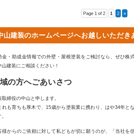
Page 1 of 2
1
2
»
中山建装のホームページへお越しいただき
助金・助成金情報での外壁・屋根塗装をご検討なら、ぜひ株
中山建装にご相談ください！
地域の方へごあいさつ
表取締役の中山と申します。
まれも育ちも厚木で、15歳から塗装業に携わり、はや34年と
す。
客様からのご依頼に対して私どもが切に願うのが、「当社を