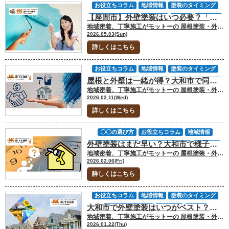
お役立ちコラム
地域情報
塗装のタイミング
【座間市】外壁塗装はいつ必要？「まだ早い」と迷う方へ劣化サインと後悔しない判断基準を解説
塗装工事について
外壁塗装
座間市
神奈川県
地域密着、丁寧施工がモットーの 屋根塗装・外壁塗装専門店の中山建装です！ 代表取締役の中山です！ 外壁の色あせやひび割れに気づいたとき「まだ塗装するには早いのでは」と迷ってしまう方は少なくありません。実際、築年数だけでは判断できないケースが多く、見た目がそれほど悪くなくても内部では劣化が進んでいることがあります。 座間市の住宅でも、立地や周辺環境によって外壁の状態は大きく変わり、同じ時期に建てられた家でも劣化の進み方に差が出ます。塗装のタイミングを誤ると、後から余計な補修が必要になることもあるため「今の状態が適切かどうか」を見極めることが重要です。 今回のお役立ちコラムでは「座間市の外壁塗装時期」について解説します。 [myphp file="comContactL"] 外壁塗装のタイミングと劣化の考え方 外壁塗装の時期は「築10年が目安」といった情報で判断されがちですが、実際の現場ではこの基準だけで決めることはほとんどありません。建物の立地や外壁材、日当たり、風通しなどの条件によって劣化の進み方は大きく変わります。 座間市の住宅でも、南面だけ色あせが進んでいるケースや、北側だけカビや苔が発生しているケースなど、同じ建物でも面ごとに状態が異なることが多く見られます。そのため、年数はあくまで目安として考え、実際の劣化症状をもとに判断することが重要になります。 10年目安がズレる理由 外壁塗装の「10年目安」は、一般的な塗料の耐用年数を基準にした平均値です。しかし、実際の住宅では施工時の下地処理の精度や塗料の種類、さらには紫外線や雨の当たり方によって耐久性が変わります。 例えば、強い日差しを受ける面は塗膜の劣化が早まりやすく、湿気がこもりやすい場所ではカビや苔の発生が先に進む傾向があります。こうした違いがあるため「10年経っていないから大丈夫」「10年経ったから必ず必要」といった判断は現実とズレる可能性があります。 ▼座間市の外壁塗装は何年ごとに必要か詳しく確認する▼座間市の外壁塗装は何年ごと？“劣化症状・素材・気候”から見る最適タイミングの決定版 座間市の劣化傾向 座間市周辺では、住宅密集地が多いことから、建物ごとの環境差が劣化の進み方に影響しやすい特徴があります。隣家との距離が近い場合、日陰になりやすい外壁では湿気が残りやすく、カビや苔が発生しやすくなります。 一方で、日当たりの良い面では紫外線による色あせやチョーキングが目立ちやすくなります。また、交通量の多い道路沿いでは汚れの付着によって塗膜の劣化が早まることもあります。このように、地域特性を踏まえて外壁の状態を確認することが重要です。 現場での判断基準 実際の調査では、見た目の変化だけでなく、塗膜の機能がどの程度残っているかを総合的に確認します。手で触れて白い粉が付くかどうか、細かなひび割れが発生していないか、シーリングに硬化や隙間がないかといった点を細かく見ていきます。 外壁だけでなく、付帯部の劣化状況も合わせて確認することで、建物全体としてのメンテナンス時期を判断します。見た目が保たれていても、防水機能が低下しているケースは少なくないため、複数の視点から判断することが後悔しない塗装時期の見極めにつながります。 ・外壁を触ると白い粉が付く ・色あせが以前よりも目立ってきた ・細かなひび割れが見られる ・シーリングに隙間や硬化がある ・カビや苔が発生している これらはすべて、塗膜の劣化が進んでいるサインです。複数当てはまる場合は、外壁塗装のタイミングに入っている可能性が高くなります。一方で、症状が軽度であっても、現状を把握しておくことで今後の判断がしやすくなります。 ▼座間市で外壁劣化を自分で確認する方法はこちら▼【チェックリスト付】座間市の外壁塗装は劣化診断が9割！自分でできるプロ基準の見極め方 見落としやすい劣化サインと判断方法 外壁の劣化は、誰が見ても分かる状態になる前に段階的に進行します。問題なのは、その初期サインが「まだ大丈夫そう」に見えてしまう点です。座間市の住宅でも、色あせや軽微なひび割れの段階で判断を先延ばしにし、その後の劣化進行で補修範囲が広がるケースが多く見られます。 ・外壁を触ると白い粉が付く（チョーキング） ・全体的に色が薄くなってきた（色あせ） ・細かなひび割れが複数見られる ・シーリングに隙間や硬化がある ・カビや苔が一部または広範囲に発生している これらはすべて塗膜の劣化や防水性能の低下を示すサインです。ひとつだけであれば経過観察でも問題ない場合がありますが、複数当てはまる場合は外壁塗装を検討する段階に入っている可能性が高くなります。 色あせ・チョーキング 色あせは外壁塗装の初期劣化として最も分かりやすい変化のひとつです。新築時や前回塗装時と比べて色が薄くなっている場合、紫外線によって塗膜が分解され始めている状態と考えられます。 この段階では外壁自体の構造に問題が出ているわけではありませんが、塗膜の防水機能は確実に低下しています。見た目の変化が軽微なため後回しにされがちですが、ここで対処することで外壁材へのダメージを抑えることができます。 ▼座間市の住宅で多い外壁劣化症状を詳しく見る▼座間市の住宅で多い外壁劣化とは？放置するとどうなるか ひび割れ・シーリング劣化 細かなひび割れやシーリングの劣化は、見た目以上に注意が必要な症状です。とくにサイディング外壁の場合、ボード同士の隙間を埋めているシーリングが劣化すると、防水機能が大きく低下します。シーリングが硬くなっていたり、隙間が生じている場合は、雨水が内部に入り込むリスクが高まります。 ひび割れについても、幅が小さいうちは問題ないと判断されがちですが、繰り返しの乾燥や湿潤によって徐々に広がることがあります。この状態を放置すると、外壁材だけでなく下地部分にまで影響が及ぶ可能性があります。 見た目で判断すると危険な理由 外壁の状態を「見た目がきれいだから大丈夫」と判断してしまうのはリスクがあります。塗膜は外観を維持していても、防水機能が低下しているケースがあるためです。とくに近年の外壁材はデザイン性が高く、劣化が目立ちにくいものも多いため、視覚的な判断だけでは正確な状態を把握できないことがあります。 劣化は常に表面に現れるわけではなく、内部から進行する場合もあります。外壁の裏側に水分が入り込んでいるが進行すると、塗装では対応できず、張り替えや大規模な補修が必要になる可能性があります。 このようなリスクを避けるためにも、見た目だけで判断せず、初期サインの段階で状態を確認しましょう。 [myphp file="comContactL"] FAQ｜座間市の外壁塗装時期についてよくある質問 座間市で外壁塗装を検討する際は「築何年で塗るべきか」だけでなく、外壁の劣化サインや住まいの立地条件を合わせて判断することが大切です。ここでは、外壁塗装のタイミングで迷いやすい質問をもとに、後悔しない判断のポイントを整理します。 Q.座間市で外壁塗装は築何年くらいで必要になりますか？ 一般的には築10年前後が外壁塗装を検討する目安とされています。ただし、塗料の種類や前回施工の品質、日当たり、湿気、道路沿いかどうかによって劣化の進み方は変わります。 そのため、築年数だけで「まだ早い」「もう遅い」と判断するのは危険です。色あせやチョーキング、シーリングのひび割れなどが出ている場合は、10年未満でも点検を受けた方が安心です。 Q.外壁塗装をまだしなくてもよい状態はありますか？ 劣化症状が軽く、塗膜の防水機能が十分に残っている場合は、すぐに塗装しなくてもよいケースがあります。たとえば、軽い汚れ程度でチョーキングやひび割れ、シーリングの隙間が見られない場合は、経過観察で済むこともあります。 しかし、自己判断だけで先延ばしにすると、見えない部分で劣化が進んでいる可能性もあります。今すぐ塗る必要があるかどうかを確認する意味でも、一度専門業者に状態を見てもらうと判断しやすくなります。 Q.外壁塗装を先延ばしにするとどんなリスクがありますか？ 外壁塗装を必要以上に先延ばしにすると、塗装だけでは済まない補修が必要になる可能性があります。特にひび割れやシーリング劣化を放置すると、雨水が外壁内部に入り込み、下地材の傷みや雨漏りにつながることがあります。 ただし、早すぎる塗装も費用面では無駄になる場合があります。大切なのは、劣化サインが出ているか、塗膜の防水性が落ちているかを確認し、住まいごとの状態に合わせて判断することです。 ▼座間市の外壁塗装費用相場もあわせて確認する▼座間市の外壁塗装費用相場｜見積もりで差が出る理由 座間市で外壁塗装の時期に迷ったら中山建装にご相談ください 外壁塗装は「築10年だから必ず必要」「見た目がきれいだからまだ大丈夫」と単純に判断できる工事ではありません。座間市の住宅でも、日当たりや湿気、周辺環境によって劣化の進み方は変わるため、色あせ・チョーキング・ひび割れ・シーリング劣化などのサインを総合的に確認することが大切です。 しかし、外壁の劣化は見た目だけでは判断しにくく、内部で防水機能が低下しているケースもあります。外壁塗装を急ぎすぎる必要はありませんが、必要なタイミングを逃すと補修費用が大きくなる可能性もあるため、迷った段階で一度状態を確認しておくと安心です。 中山建装では、座間市で外壁塗装を検討している方に向けて、住まいの状態に合わせたご相談を承っています。問い合わせフォームからのお問い合わせ、メール、電話でのご相談、ショールームへの来店など、ご都合に合わせてお気軽にご相談ください。 [myphp file="comContactL"] ▼合わせてチェック▼ 中山建装塗装専門ショールーム 厚木店 中山建装塗装専門ショールーム 大和店
2026.05.03(Sun)
詳しくはこちら
お役立ちコラム
地域情報
塗装のタイミング
屋根と外壁は一緒が得？大和市で同時施工がおすすめな家
塗装工事について
外壁塗装
大和市
屋根塗装
地域密着、丁寧施工がモットーの 屋根塗装・外壁塗装専門店の中山建装です！ 代表取締役の中山です！ 「外壁塗装の見積もりを取ったら、屋根塗装も一緒に勧められた」という経験をお持ちの大和市のオーナー様は多いはずです。セットで頼めば安くなると言われても、一度に支払う金額が大きくなるため、本当に今おこなうべきか迷ってしまうものです。 ですが、住宅メンテナンスにおいて「まとめておこなう」ことは、単なるセット割引以上の合理的なメリットがあります。今回のお役立ちコラムでは、大和市での施工事例を踏まえ、屋根と外壁を同時に塗装すべき家の特徴と、その判断基準をプロの視点でお話していきます。 ▼合わせて読みたい▼外壁塗装の見積書の見方｜大和市で金額差が出る理由 [myphp file="comContactL"] 最大のメリットは「足場代」の重複をなくせること 同時施工がおすすめされる最大の理由は、足場費用の節約にあります。外壁塗装にも屋根塗装にも、職人の安全と施工品質を確保するための足場が欠かせません。大和市の一般的な戸建て住宅の場合、足場の仮設費用だけで15万円から25万円ほどかかるのが相場です。 もし外壁と屋根を別々の時期におこなうと、その都度この足場代が発生してしまいます。同時に施工すれば足場は一度で済むため、単純計算で20万円前後のコストを浮かせることができるのです。これは長期的なメンテナンス費用を抑えるうえで、最も効果的な節約術といえます。 大和市で同時施工を前向きに検討すべき家の特徴 足場代の節約以外にも、お住まいの状況によって同時施工の必要性は変わります。以下の条件に当てはまる場合は、セットでのメンテナンスが強く推奨されます。 1.築10年以上でどちらも初めてのメンテナンス 新築から10年以上が経過している場合、外壁だけでなく屋根の防水機能も同様に低下しています。とくに屋根は外壁以上に直射日光や雨風の影響を強く受けるため、見た目に大きな変化がなくても劣化が進んでいるケースがほとんどです。外壁だけを綺麗にしても、数年後に屋根から雨漏りが発生してしまっては、再び足場を組んで工事をおこなうことになり、二度手間となってしまいます。 2.急勾配（屋根の傾斜が急）な家 屋根の傾斜が急なお宅の場合、屋根塗装のためだけに「屋根足場」という特別な足場が必要になることがあります。大和市の住宅街でも見かけるデザイン性の高い急勾配の家は、足場費用が割高になりやすいため、一度の足場仮設で外壁と屋根をすべて終わらせるメリットが極めて大きくなります。 3.スレート屋根や金属屋根を採用している 現在、大和市の多くの住宅で採用されているスレート（コロニアル）やガルバリウム鋼板などの金属屋根は、定期的な塗装による保護が不可欠な素材です。瓦屋根とは異なり、塗装を怠ると素材自体の腐食や割れに直結します。外壁に劣化サインが出ている時期は、屋根の保護膜も限界に達しているサインと捉えるのが賢明です。 あえて同時におこなわなくても良いケース すべての家において同時施工が正解とは限りません。以下のような状況であれば、別々に時期をずらして計画を立てるのも一つの選択肢です。 屋根材が「日本瓦」である 伝統的な和瓦の場合、基本的に塗装によるメンテナンスは不要です。漆喰の補修やズレの直しだけで済むため、外壁塗装と同じタイミングで大がかりな塗装工程を組む必要はありません。 数年前に屋根だけの補修を済ませている 台風被害などで屋根の修繕や塗装をすでにおこなっているなら、無理に合わせる必要はありません。それぞれの耐用年数に合わせて、次のタイミングを検討しましょう。 まとまった予算の確保が難しい 足場代が浮くといっても、総額では高額になります。無理なローンを組んで生活を圧迫するよりは、まずは緊急性の高い箇所（雨漏りのリスクがある場所など）を優先する計画的なメンテナンスも立派な正解です。 [myphp file="comContactL"] 知っておきたい大和市の地域環境が屋根に与える影響 大和市にお住まいなら、地域特有の劣化要因も考慮に入れる必要があります。とくに幹線道路や鉄道沿線の近くでは、排気ガスや鉄粉が屋根に堆積しやすく、それがサビや苔の発生を早める原因となります。 また、厚木基地が近いエリアなど、周囲に高い建物が少ない立地では風の影響を強く受けやすいため、屋根材の浮きやズレが発生していないかもあわせてチェックしたいポイントです。外壁塗装で足場を組む機会は、こうした「地上からは見えない屋根の不具合」をプロの目で直接確認してもらう絶好のチャンスでもあります。 どちらが正解か迷ったときの「屋根の診断方法」 「足場代が浮くから」という理由だけで、屋根塗装を即決する必要はありません。まずは、ご自身の家の屋根が今どのような状態にあるのか、客観的なデータを確認することから始めてみてください。 信頼できる業者であれば、ドローンや高所カメラ、あるいは実際に屋根に登って撮影した写真を提示してくれるはずです。地上からは見えないひび割れや苔の繁殖、板金部分のサビなど、具体的な劣化状況をご自身の目で確認したうえで「今おこなうメリット」があるかどうかを判断するのが最も確実です。 もし、写真での説明がなかったり、単に「時期ですから」と急かされたりする場合は、一度立ち止まって内容を精査する時間を持ってください。とくに大和市は住宅が密集しているエリアも多いため、いざ足場を組んでから「屋根の不具合」が見つかり、急遽追加工事になるケースも少なくありません。 外壁塗装を検討し始めたこのタイミングで、屋根の状態を含めた家全体の健康診断をおこなっておきましょう。その結果をもとに、予算と耐用年数のバランスを考えながら、今回まとめておこなうのか、あるいは数年後に回すのかという計画を立てていくことが、後悔しないメンテナンスへの第一歩となります。 FAQ｜大和市で屋根と外壁を同時施工すべきかについてよくある質問 屋根と外壁を一緒に塗装すべきかは「足場代が浮くかどうか」だけで決める問題ではありません。劣化状況・屋根材の種類・前回メンテナンス時期を踏まえて判断する必要があります。ここでは同時施工の可否を具体的に線引きします。 Q.足場代が浮くなら、基本的に一緒にやるべきですか？ A.結論として、屋根も塗装適期に入っているなら同時施工が合理的です。 足場は外壁でも屋根でも必須で、戸建てでは15〜25万円前後が一般的です。別々に行えばこの費用が二重に発生します。 ただし前提は「屋根が塗装対象であること」。スレートや金属屋根で築10年以上経過し、色あせ・苔・板金のサビが見られるなら同時施工の価値は高いです。一方、数年前に屋根塗装済み、あるいは瓦屋根で塗装不要なら無理に合わせる必要はありません。 判断基準は“屋根が今メンテナンス周期に入っているかどうか”です。 Q.屋根の劣化は外壁と同じタイミングで進むのですか？ A.いいえ、一般的には屋根のほうが先に劣化します。 屋根は紫外線・雨・風を直接受け、外壁よりも過酷な環境にさらされています。大和市のように日照が強いエリアでは、スレート屋根の塗膜は10年前後で防水性が低下するケースが多いです。外壁にチョーキングが出ている時期は、屋根の塗膜も同程度かそれ以上に劣化している可能性があります。 確認すべきポイントは ①屋根表面の色あせ ②苔や藻の繁殖 ③棟板金の釘浮きやサビ です。外壁だけを更新し、屋根を放置すると数年後に再び足場が必要になるリスクがあります。 Q.同時施工で注意すべきリスクはありますか？ A.最大の注意点は「塗装で解決できる屋根かどうか」を見極めることです。 スレートが反っている、割れが多発している、下地が傷んでいる場合は塗装ではなくカバー工法や葺き替えが適切な場合があります。その状態で塗装しても数年で再劣化する恐れがあります。 また金属屋根では適切なケレン（下地調整）と防錆処理が不可欠です。見積書にケレン種別（例：2種・3種）が明記されているかを確認しましょう。同時施工は合理的ですが、屋根診断の精度が前提条件になります。 [myphp file="comContactL"] 屋根と外壁は一緒が得？判断に迷ったら｜中山建装へご相談ください 屋根と外壁の同時施工は、足場費用の重複を防げるという大きなメリットがあります。ただし、屋根が本当に塗装適期に入っているかを確認せずに「セットだから得」と判断するのは危険です。 スレートや金属屋根で築10年以上経過し、劣化サインが出ているなら同時施工は合理的です。一方、瓦屋根や直近で補修済みの場合は時期をずらす選択も正解です。重要なのは、屋根の状態を写真やデータで確認し、塗装で保護可能かどうかを見極めることです。 中山建装では、屋根と外壁の両方を診断し、同時施工が最適か、分離施工が適切かを整理します。お問い合わせフォーム、メール、電話でのご相談、ショールームへの来店など、ご都合に合わせてご相談いただけます。無駄な二重工事を避け、長期的に合理的なメンテナンス計画を立てましょう。 [myphp file="comContactL"] ▼合わせてチェック▼ 中山建装塗装専門ショールーム 厚木店 中山建装塗装専門ショールーム 大和店
費用について
2026.02.11(Wed)
詳しくはこちら
〇〇の選び方
お役立ちコラム
地域情報
外壁塗装はまだ早い？大和市で様子見していい家・危険な家
塗装のタイミング
塗装工事について
外壁塗装
地域密着、丁寧施工がモットーの 屋根塗装・外壁塗装専門店の中山建装です！ 代表取締役の中山です！ 「そろそろ外壁塗装の時期ですよ」と近所の工事現場から声をかけられたり、チラシが届いたりして、不安を感じている大和市のオーナー様は多いはずです。ですが、築10年が経過したからといって、すべての家が今すぐ塗装をしなければならないわけではありません。 無理に工事を急ぐ必要がないケースもあれば、放置すると修繕費が跳ね上がる危険なサインもあります。今回のお役立ちコラムでは、大和市にお住まいの皆様が「外壁塗装はまだ早いのか」を冷静に判断するための、プロの線引きを具体的にお話していきます。 ▼合わせて読みたい▼ 外壁塗装の業者選び｜大和市で信頼できる会社の見極め方 [myphp file="comContactL"] 「まだ早い」と判断して様子見していい家の特徴 外壁塗装を検討するうえで、以下の条件に当てはまる場合は、焦って契約する必要はありません。まずは落ち着いて、お住まいの状況を観察してみてください。 1.指先でなでるとツルツルしており、雨を弾いている 外壁をなでてみて、新築時のような艶が手に感じられたり、雨が玉のように転がり落ちたりするなら、塗料のバリア機能はまだ健在です。たとえ築10年という節目であっても、前回の塗装で高品質なシリコンやフッ素塗料を使っていれば、焦って塗り替える必要はありません。「まだ早い」と判断して、数年はそのまま様子を見ても大丈夫です。 2.ひび割れ（クラック）が髪の毛よりも細い いわゆる「ヘアクラック」と呼ばれる、髪の毛ほどの細いひび割れであれば、すぐに構造体に影響が出ることはありません。ですが、これらが「どこに」「どの程度」増えているかは定期的にチェックしておく必要があります。 3.色あせや汚れが目立たない 北側の壁に少し苔が生えている程度であれば、洗浄だけで済む場合もあります。大和市は住宅が密集している地域も多いため、湿気がこもりやすい場所の汚れは避けて通れません。ですが、汚れ＝即塗装ではありませんので、表面的な見た目だけで判断しすぎないことが大切です。 今すぐ動かないと「危険な家」の3大サイン 逆に、以下の症状が出ている場合は「まだ早い」と放置するのは危険です。大和市の気候や環境を考慮した際、これらは早急な対策が必要なサインとなります。 1.手に白い粉がつく（チョーキング現象） 外壁を触ったときに、粉のようなものが手についても「まだ汚れだろう」と放置するのは危険です。これは塗料が紫外線によって分解され、防水機能を完全に失った証拠です。大和市は日当たりが良いエリアも多く、一度粉が吹き始めると劣化のスピードは加速し、内部の腐食を招きます。 2.ハガキの角がスッと入るほどの、くっきりしたひび割れ 遠目からでもはっきりと見える、ハガキの厚みが入るほどのひび割れは、雨水の侵入経路となります。とくに大和市付近は年間の降水量も一定数あり、梅雨や台風の時期をそのまま迎えるのは大きなリスクです。内部の木材が腐れば、塗装費用だけでなく大がかりな修繕作業が必要になり、コストが数倍に膨れ上がります。 3.コーキング（目地）の破断や隙間 サイディング外壁の場合、板と板の間のゴム状のパーツ（コーキング）が切れたり、隙間が開いたりしていないか確認してください。外壁そのものより先にコーキングが寿命を迎えることはよくあります。隙間から雨水が入り込むと、外壁材が反り返ってしまい、塗装では直せなくなるため注意が必要です。 [myphp file="comContactL"] 大和市の地域特性から考える「塗装のタイミング」 大和市にお住まいの方が、塗装時期を判断する際に考慮すべき地域特有のポイントがあります。 鉄道沿線や幹線道路・潮風の影響 厚木街道や国道467号、あるいは鉄道沿線などは、排気ガスや鉄粉による特有の汚れが外壁を傷める「大和市ならでは」の要因となります。道路沿いのお宅では、静かな住宅地よりも表面の劣化が一段と早まる傾向にあるのです。 また、意外な盲点となるのが南風に乗って運ばれるわずかな「潮」の影響です。海から距離はありますが、相模湾からの湿った風が入り込みやすくなります。金属部分のサビが進行しやすいお宅もあるため、屋根の板金やベランダの手すりも併せて確認しておくのが安心です。 湿度とカビの影響 引地川などの河川に近いエリアや、緑豊かな公園の周辺では、湿度が高くなりやすく外壁に苔やカビが発生しやすい傾向があります。これらは単なる汚れではなく、外壁材の表面を常に湿らせて劣化を早めるため、苔が広範囲に広がっている場合は専門家の意見を仰ぐのが賢明です。 ▼合わせて読みたい▼屋根に生える苔の問題点｜苔・カビ・藻によるサビが建物を劣化させる 営業トークに惑わされないための「判断軸」 訪問販売などで「今すぐやらないと大変なことになる」と煽られることもあるかもしれません。ですが、本当に誠実な業者は、無理に工事を勧めず「あと3年は大丈夫ですよ」と正直に伝えたり、部分的な補修のみを提案したりするものです。 オーナー様自身でおこなえる「セルフチェック」のすすめ 「まだ早い」かどうかを冷静に見極めるために、まずは天気の良い日に家の周りを一周してみてください。日当たりの強い南面と、湿気がこもりやすい北面を比較するのがポイントです。判断がつかない場合は、地域密着の業者に「診断」を依頼し、将来のスケジュールを立ててもらうのが最も効果的です。 「まだ早い」期間をどう過ごすべきか プロから「まだ大丈夫」とお墨付きをもらった期間は、次のメンテナンスに向けた「準備期間」と捉えましょう。外壁塗装はまとまった費用がかかるため、数年後の施工に向けて積み立てをおこなったり、大和市で信頼できる業者をリストアップしておいたりするだけでも、いざというときの安心感が違います。 外壁塗装は、家を守るための「投資」です。無理に早める必要はありませんが、手遅れになって余計な出費を増やすのも避けたいところです。自分の家が「様子見」でいいのか、それとも「準備」を始めるべきなのか。客観的なサインを見極めることが、大切な住まいを長く健康に保つための唯一の道なのです。 ▼合わせて読みたい▼大和市で外壁塗装をするなら来店依頼がおすすめ｜訪問販売の詐欺に遭わないための基礎知識 [myphp file="comContactL"] FAQ｜大和市で外壁塗装はまだ早いのかについてよくある質問 築年数だけで塗装時期を決めてしまうと、不要な出費にも手遅れにもつながります。ここでは「様子見でよい家」と「今すぐ動くべき家」を分ける具体的な判断基準を整理します。感覚ではなく、症状と構造で判断できる状態を目指しましょう。 Q.築10年ですが、症状がなければ本当に何もしなくて大丈夫ですか？ A.結論から言えば、明確な劣化症状がなければ急ぐ必要はありません。 ただし「何も見ていない」のと「確認したうえで問題がない」は別です。 確認すべきは ①チョーキングの有無 ②シーリングの肉やせ・ひび割れ ③外壁の吸水状態 です。外壁に水を軽くかけて弾くかどうかを見るのも一つの方法です。サイディングの場合、塗膜よりも先に目地のシーリングが劣化するケースが多く、ここが破断していれば築年数に関係なく要対処です。症状がなく、撥水性も保たれているなら様子見は合理的ですが、最低でも年1回のセルフチェックは必要です。 Q.ヘアクラックなら放置しても問題ないのでしょうか？ A.髪の毛程度の細いクラック（幅0.3mm未満）であれば、直ちに雨水が大量侵入するリスクは高くありません。ただし問題は「数」と「位置」です。 南面やバルコニー下など、紫外線や雨掛かりが強い場所に集中している場合は劣化進行のサインです。またモルタル外壁では表面クラックが内部に達していないかの判断が重要です。爪が引っかからない程度なら緊急性は低いですが、ハガキが差し込める幅（約1mm以上）なら放置は危険域です。 ヘアクラックは“即工事”ではありませんが、“経過観察対象”です。増加傾向なら次の塗装時期は近いと判断できます。 Q.チョーキングが出ているだけなら、まだ急がなくてもいいですか？ A.チョーキングは塗膜の防水機能が切れた明確なサインです。結論としては「放置期間は短い方が良い」です。粉が出る＝樹脂が分解され顔料が露出している状態であり、外壁材が直接紫外線と雨にさらされています。 特に窯業系サイディングは吸水すると反りや割れが進み、塗装では補修できない領域に入ります。大和市は日照時間も一定あり、南面は劣化が加速しやすい環境です。チョーキングが軽度でも、2〜3年以内には計画を立てる段階と考えるのが妥当です。 「まだ粉だけ」と軽視せず、塗装準備フェーズに入る合図と捉えるべき症状です。 外壁塗装はまだ早い？大和市で判断に迷ったら｜中山建装へご相談ください 外壁塗装が「まだ早い」のか「今動くべき」なのかは、築年数ではなく症状で決まります。撥水性が保たれ、クラックが軽微で、シーリングに破断がないなら様子見は合理的です。 一方でチョーキングや目地の破断、幅のあるクラックが出ているなら準備段階に入るべきサインです。放置すると外壁材そのものの交換が必要になり、塗装費用の倍以上に膨らむ可能性があります。大切なのは、焦らず、しかし見逃さないことです。 中山建装では、外壁の状態を客観的に診断し、今すぐ工事が必要か、数年後で良いかを明確に整理します。無理に急がせることはありません。お問い合わせフォーム、メール、お電話でのご相談、ショールームへの来店など、ご都合に合わせてご相談いただけます。様子見でよい期間なのか、準備を始める時期なのかを正しく把握し、無駄のない計画を立てましょう。 [myphp file="comContactL"] ▼合わせてチェック▼ 中山建装塗装専門ショールーム 厚木店 中山建装塗装専門ショールーム 大和店
大和市
業者選び
2026.02.06(Fri)
詳しくはこちら
お役立ちコラム
地域情報
塗装のタイミング
大和市で外壁塗装はいつがベスト？季節別メリット解説【冬or春】
塗装工事について
外壁塗装
大和市
地域密着、丁寧施工がモットーの 屋根塗装・外壁塗装専門店の中山建装です！ 代表取締役の中山です！ 大和市で外壁塗装を検討中なら「冬にやるか？それとも春まで待つか」というタイミングの問題に悩まれる方もいるのではないでしょうか。現場目線で言うと、冬でも春でも塗れないことはありません。 今回は、実際のご相談が多く判断に迷いやすい「冬にやるか、春まで待つか」という2択に絞り、現場条件と工程管理の視点から整理します。 ただし、一般的には春のほうが塗装しやすい時期と考えられています。乾燥や結露のリスクといった条件面で春のほうが安定しているからです。外壁塗装は単なる色替えではなく、雨と紫外線から下地を守る保全工事です。乾燥不足や結露のまま進めると、数年で膨れ・剥がれが出やすくなります。 それでも「冬だから塗ることはできない」とは言えないのです。技術力や経験や実績のある塗装業者なら、冬でも条件のハードルをクリアして施工できます。 そこで今回のお役立ちコラムでは、大和市で外壁塗装をする場合、冬・春それぞれのメリットと注意点をくわしくお話しします。読むことで、工事時期の判断と、工程表で失敗の芽を潰すために確認しておきたいポイントを理解できる内容です。 ▼合わせて読みたい▼大和市の新興住宅で外壁メンテナンスを行うべきタイミングは？ [myphp file="comContactL"] 冬も春も可能。ただし「塗れない条件」を先に決める 外壁塗装は季節よりも「気温・湿度・結露・雨・風」で「できる・できない」を判断することが重要です。その判断のためにも、外壁塗装ができる条件について知っておくことが求められます。 公的仕様書の可否ライン｜気温・湿度・結露・雨・強風で止める 国土交通省の公共建築改修工事標準仕様書（建築工事編）では以下の内容を示しています。 気温が5℃以下 湿度が85％以上 結露などで乾燥に不適当な場合は塗装を行わない 外部塗装は降雨のおそれがある場合や強風時は原則行わない ただし「行うと必ず失敗する」とは言い切れません。当日の条件次第で行えるかどうか適切に判断できる施工業者なら、問題なく対応できます。注意したいのは見積もりの段階で「止める条件」を説明できない業者です。そのような業者は工程が押したとき、強引に進めて失敗する可能性が高くなります。 逆に、可否ラインを先に共有し、予備日をきちんと入れておく業者なら、仕上がりを守るための運用ができていると言えるでしょう。 大和市周辺の平年値で読む冬と春｜雨は春に増え、気温は春に上がる 大和市に近い海老名の平年値（1991〜2020）では、1月の降水量は67.3mmで平均気温は4.7℃、2月は67.0mmで5.7℃です。一方で3月は降水量143.9mm・平均気温9.1℃、4月は152.9mm・14.1℃、5月は156.9mm・18.6℃となっています。春は気温が上がる一方で、月降水量の増加傾向が読み取れます。冬は月降水量が比較的小さく、降雨で工程が中断するリスクは相対的に小さめです。 ただ、平均気温が5℃前後で朝夕に冷えやすく、結露や乾燥不足の条件に入りやすい点に注意しなければなりません。 一方、春は気温上昇で乾燥・硬化が進みやすい条件になりやすい反面、降雨の影響で工程が止まるリスクもあります。そのため、予備日を確保しておいたほうが失敗しにくくなるのです。つまり冬は、日中に気温や外壁の表面温度が上がる時間帯に施工を集中し、春は予備日を確保する前提で計画すると施工の安全性を高められます。 判断を早めるなら、基準はシンプルです。「冬を選ぶなら、作業開始基準（外壁の乾き・気温・湿度）と中止判断が工程表に明記されているか」「春を選ぶなら、雨で止まる前提の予備日が確保されているか」。このどちらかが欠ける場合は、季節ではなく業者選びを見直したほうが失敗を避けやすくなります。 冬（1〜2月）でやるなら｜メリットと注意点 冬は「晴れが続けば進めやすい」季節ですが、開始時刻と乾燥管理について、デリケートな判断が求められます。 冬のメリット｜雨で止まりにくく、段取りが読みやすい 雨が少ない時期では「高圧洗浄→下地補修→下塗り→中塗り→上塗り」という工程の流れが「雨待ち」で崩れにくいと言えます。結果として足場の解体までスムーズに進みやすいのが冬のメリットと言えるのです。 また、冬は春のような繁忙期と比較して施工業者の予約が取りやすくなります。特段急いでいなくても「年度末までに終えたい」「引っ越し・売却前に外観を整えたい」など期限があるなら、冬時期での着工が現実的な選択肢となり得ます。安さより、冬に施工する際の注意点を工程に織り込めるかが重要になるのです。 冬の注意点｜朝露・日陰面は「乾くまで待つ」が必須 冬に外壁塗装をするなら、施工気温の低さより「結露と乾燥不足」に注意しなければなりません。外壁表面の温度が低いのに塗装をした場合、乾燥不良や密着低下の原因になるのです。対策としては、朝露が切れて外壁が乾いたのを確認してから塗ることです。また、日没前に「塗り重ね可能な状態」まで持っていくことや、北面や日陰は無理に追わず日照のある面から回すことで対処できます。次の確認ができる施工業者なら安心です。 当日の作業開始基準（気温・湿度・外壁の濡れ）を決めているか 北面や日陰面は工程を分け、乾燥時間を長めに取るか 雨だけでなく強風や結露でも中止判断するか [myphp file="comContactL"] 春（3〜5月）でやるなら｜メリットと注意点 春は気温が上がり、乾燥・硬化の管理がしやすい季節です。ただ、すべての面で塗装に適しているとは言えません。雨が増加傾向になる点に、注意が必要です。 春のメリット｜気温上昇で乾燥が安定し、塗り重ね管理がしやすい 気温が上がると塗料が規定どおりに乾燥・硬化しやすいため、塗り重ね間隔の管理をきちんとすればリスクは低いと言えます。冬に比べて朝待ちも減るために、同じ工程でも作業時間を取りやすいのです。 さらに日照が確保できれば、補修材やシーリング材の硬化も読みやすくなります。仕上がりを優先するなら、春は「無理をしなくても品質を出しやすい」季節と言えるのです。 春の注意点｜雨が増えるので「予備日」と「止める判断」が品質を守る 雨の日が増えれば、洗浄や塗装の中断と再開が発生しやすくなります。乾燥時間の確保が難しくなるため、工程表には予備日を入れて余裕を持たせることが肝心です。 降雨のリスクが高い日は、迷わず止める運用が施工業者には求められます。また、春は風が強い日もあります。砂ぼこりや花粉が塗膜面に付くと、仕上がりに悪影響が出るのです。養生を丁寧に行い、風の強い日は飛散・付着リスクの高い面の作業は避けるといった冷静な判断が求められます。 さらに春は繁忙期に入りやすいため、契約前に「雨で止まった場合の工程調整」を具体的に聞いておくと、施工業者が強引に工程を進めてしまうようなリスクも減らせるのです。 冬か春で迷ったら｜「工程表」と「書面」で判断を固定する 最終判断は、時期の好き嫌いではなく、工程管理と契約で「無理が起きない設計にできるかどうか」が重要です。 工程表で確認する3点｜止める条件・塗り重ね間隔・予備日 工程表を見るときは以下の内容について確認が求められます。 塗れない条件（気温・湿度・結露・雨・風）で止めると明記されているか 塗り重ね間隔を守れる日程か 予備日（順延の逃げ）を確保しているか この点が曖昧だと、雨続きで工程が押したとき「今日は塗れることにする」というリスクの高い判断が起きやすくなります。 見積・契約で押さえる｜追加費用と保証は「季節」より先に効く 冬でも春でも、施工業者と施主が、追加費用や保証で揉める部分は同じです。見積書は、下地補修とシーリングを「一式」ではなく数量（m・㎡・箇所）で出し、追加が出る条件と承認フロー（見積提示→書面承認→着手）を契約書に入れると安心です。 保証も年数だけでなく、対象範囲と免責、申告手順が明記されているかが重要となります。時期で迷う方ほど、書面で不安を潰すと早い判断ができるのです。 ▼合わせて読みたい▼大和市で外壁塗装をするなら来店依頼がおすすめ｜訪問販売の詐欺に遭わないための基礎知識 よくある質問｜大和市で外壁塗装の時期に迷ったとき 外壁塗装の時期については、季節ごとの特徴を理解しても「結局うちはどう判断すればいいのか」と迷われる方が少なくありません。ここでは、大和市で外壁塗装を検討される方から実際によくいただく質問をもとに、判断の軸がぶれないよう整理してお答えします。 Q1. 冬の外壁塗装は、本当に品質に問題はありませんか？ 冬でも、気温・湿度・外壁の乾き具合を満たしていれば施工自体は可能です。重要なのは「冬だからOK」ではなく、作業開始基準や中止判断を明確にし、乾燥時間を十分に確保できているかどうかです。これらを工程表に落とし込める施工業者であれば、冬でも品質を保った施工は可能です。 Q2. 春は塗装に向いていると聞きますが、雨で工期が延びませんか？ 春は気温が上がり塗料の乾燥・硬化が安定しやすい一方で、降雨による工程中断が起きやすい時期でもあります。そのため、春に施工する場合は「雨で止まる前提」で予備日を確保しているかが重要です。予備日を含めた工程計画ができていれば、工期が多少動いても品質面のリスクは抑えられます。 Q3. 冬と春、結局どちらが失敗しにくいのでしょうか？ 季節そのものよりも、「止める条件」と「工程管理」が明確かどうかで失敗リスクは大きく変わります。冬なら作業開始基準と乾燥管理、春なら予備日と中止判断がはっきりしているか。このどちらも説明できない場合は、時期を選ぶより施工業者の見直しを優先したほうが安心です。 [myphp file="comContactL"] 大和市で外壁塗装の時期に迷ったら｜中山建装が「失敗しない判断基準」をお伝えします 大和市で外壁塗装を検討する際、「冬に進めるべきか」「春まで待つべきか」で迷う方は少なくありません。 しかし、今回お伝えしてきたとおり、外壁塗装の成否は季節そのものではなく、気温・湿度・結露・降雨・風といった条件をどう管理し、工程表と書面で無理のない設計ができているかにかかっています。冬であれば作業開始基準と乾燥管理、春であれば雨を見越した予備日と中止判断。このポイントが曖昧なまま工事を進めると、時期を選んでも品質リスクは残ってしまいます。 中山建装では、大和市の気候特性や現場状況を踏まえ、季節ごとのメリットと注意点を工程計画に落とし込み、仕上がりを守る判断を重視しています。時期で悩むほど、業者の説明力や工程管理の姿勢が重要になります。外壁塗装のタイミングに不安がある方は、一人で抱え込まず、まずは中山建装にご相談ください。 判断材料を整理するだけでも、無理のない工事計画が見えてきます。お問い合わせフォームからのご相談はもちろん、メールやお電話でのご相談、ショールームへのご来店も歓迎しています。大和市で後悔しない外壁塗装を進めるために、最初の一歩として中山建装がお手伝いします。 ▼合わせてチェック▼ 中山建装塗装専門ショールーム 厚木店 中山建装塗装専門ショールーム 大和店
2026.01.22(Thu)