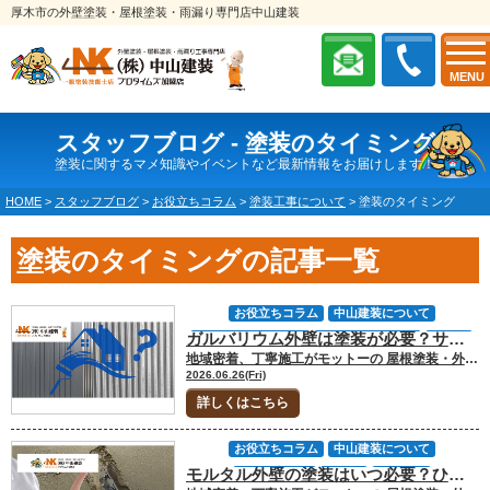
厚木市の外壁塗装・屋根塗装・雨漏り専門店中山建装
MENU
スタッフブログ - 塗装のタイミング
塗装に関するマメ知識やイベントなど最新情報をお届けします！
HOME
>
スタッフブログ
>
お役立ちコラム
>
塗装工事について
>
塗装のタイミング
塗装のタイミングの記事一覧
お役立ちコラム
中山建装について
ガルバリウム外壁は塗装が必要？サビ・色あせ・雨漏りを防ぐメンテナンス方法
劣化・補修・小工事
劣化症状について
厚木市
地域密着、丁寧施工がモットーの 屋根塗装・外壁塗装専門店の中山建装です！ 代表取締役の中山です！ ガルバリウム外壁は、耐久性や耐食性に優れた外壁材として多くの住宅で採用されています。「サビに強い」「長持ちする」といった特徴から、メンテナンス不要の外壁材と思われることもありますが、実際には定期的な点検やメンテナンスが必要です。 どれだけ耐久性が高い外壁材でも、紫外線や雨風の影響を受け続ければ少しずつ劣化は進行します。症状によっては塗装だけで対応できる場合もあれば、板金補修や部分交換が必要になる場合もあるため注意が必要です。 大和市・厚木市・座間市・海老名市周辺でも、金属外壁を採用した住宅で色あせ、もらいサビ、ビスまわりの劣化、シーリングの傷みが見られることがあります。神奈川県央エリアは、夏場の日差しや台風・強風雨の影響を受けることもあるため、外壁本体だけでなく、サッシまわりや取り合い部分まで確認しておくことが大切です。 今回のお役立ちコラムでは、ガルバリウム外壁に塗装が必要になる理由や代表的な劣化症状、補修が必要になるケースについてくわしくお話していきます。 [myphp file="comContactL"] ガルバリウム外壁は本当にメンテナンス不要？ ガルバリウム外壁は金属外壁の中でも耐久性が高く、サビに強い特徴があります。ですが、「メンテナンス不要」というわけではありません。表面には塗膜が施されているため、長年紫外線や雨風にさらされることで、徐々に色あせや塗膜劣化が進行します。 外壁本体だけでなく、シーリングやビスまわりなどの付帯部分も経年劣化します。劣化を放置すると、サビや雨水の侵入につながる可能性もあるため、定期的な点検と適切なメンテナンスが大切です。 ガルバリウム外壁は、軽量で建物への負担が少ないことも特徴です。窯業系サイディングと比べて軽量なため、建物への負担を抑えやすい外壁材として知られています。また、シャープでスタイリッシュなデザインが多く、近年の住宅でも人気があります。 ただし、耐久性が高い外壁材であっても、外壁の継ぎ目、サッシまわり、雨樋まわり、換気フードまわりなどは劣化しやすい部分です。ガルバリウム鋼板そのものが丈夫でも、防水処理が弱くなると雨水が入り込むリスクがあります。 長く美観や性能を維持するためには、「外壁材が丈夫だから大丈夫」と考えるのではなく、劣化症状を早めに発見し、適切な対応をおこなうことが大切です。 ガルバリウム外壁で見られるおもな劣化症状 メリットが多いガルバリウム外壁ですが、劣化症状が発生することもあります。おもな劣化症状を把握しておきましょう。 症状 状態の目安 確認したいポイント 色あせ 塗膜劣化のサイン 日当たりの強い面で進行していないか サビ・もらいサビ 要確認 傷や金属部からサビが付着していないか 傷やへこみ 状況確認 鋼板まで傷んでいないか ビスまわりの劣化 要診断 防水処理が切れていないか シーリング劣化 補修検討 ひび割れ、硬化、剥離がないか 雨漏り 早期確認推奨 サッシまわりや取り合い部からの浸水がないか ガルバリウム外壁はサビに強い外壁材ですが、傷や取り合い部分から劣化が進むことがあります。症状が軽いうちに確認することで、塗装や部分補修で済む可能性が高くなります。 色あせ ガルバリウム外壁で比較的よく見られるのが色あせです。紫外線や風雨の影響によって塗膜が劣化すると、新築時よりも色が薄く見えるようになります。色あせ自体がすぐに雨漏りへつながるわけではありませんが、塗膜劣化のサインとして覚えておきましょう。 とくに南面や西面など日当たりの強い外壁では、色あせが早く進むことがあります。大和市・厚木市周辺でも、道路に面した外壁や日差しを受けやすい面だけ色の変化が目立つケースがあります。 色あせの段階であれば、外壁本体に大きな損傷がない限り、塗装によって美観と保護性能を回復できる場合があります。ただし、塗膜が劣化している状態を放置すると、傷やサビが発生しやすくなるため、点検のタイミングとして考えることが大切です。 サビ・もらいサビ ガルバリウム鋼板はサビに強い外壁材ですが、絶対にサビないわけではありません。傷が付いた部分からサビが発生することもありますし、「もらいサビ」が発生することもあります。 もらいサビは、近くにある金属製の手すりやフェンス、工具、雨樋の金具、外壁付近に置いた金属製品などからサビ成分が付着することで発生します。外壁材そのものがすぐに劣化しているとは限りませんが、放置すると外観を損ねたり、サビが広がったりする可能性があります。 軽度のサビであれば、清掃や下地処理、塗装で対応できる場合もあります。ただし、サビが深く進行している場合や、傷から鋼板自体に影響が出ている場合は、板金補修や部分交換が必要になることがあります。 ガルバリウム鋼板そのものが劣化していなくてもサビが発生する場合があるため、定期的な清掃によって予防することも大切です。外壁の近くにサビやすい金属製品を長期間置かないことも、もらいサビ対策になります。 ▼ガルバリウム鋼板の特徴はこちら▼屋根カバー材｜ガルバリウム鋼板『エイトワン』とは？特徴・耐久性・価格を徹底比較 傷やへこみ 飛来物や物の接触によって、外壁表面に傷やへこみが発生することがあります。塗膜だけの軽微な傷であれば補修塗装で対応できるケースもありますが、鋼板自体が変形している場合は板金補修を検討する必要があります。 台風や強風のあとに、外壁へ小石や枝、物置まわりの部材が当たって傷が付くこともあります。傷が浅ければ大きな問題にならない場合もありますが、塗膜が破れて金属部分が露出していると、そこからサビが発生する可能性があります。 へこみについても、見た目だけの問題とは限りません。外壁材の重なり部分や固定部に影響が出ている場合、防水性に関わることがあります。外壁を強く押したり、自分で無理に戻したりせず、状態を確認してから補修方法を判断しましょう。 ビスまわりや取り合い部分の劣化 ガルバリウム外壁では、ビスまわりや外壁同士の取り合い部分から劣化が進行することがあります。防水処理が劣化すると雨水が侵入しやすくなるため、定期的な点検が大切です。 特に確認したいのは、サッシまわり、換気フードまわり、ベランダまわり、外壁と屋根の取り合い、下屋との接合部です。ガルバリウム外壁本体が健全でも、こうした取り合い部分にすき間やシーリング劣化があると、雨水が入り込む原因になります。 また、ビスまわりの防水処理が弱くなると、小さなすき間から雨水が入り込むことがあります。最初は目立たなくても、長期間放置すると内部の下地に影響することがあるため注意が必要です。 中山建装へ相談する際も、外壁表面だけでなく、ビスまわりや取り合い部分、サッシまわりの防水状態まで確認してもらうと、雨漏りリスクを判断しやすくなります。 シーリングの劣化 ガルバリウム外壁では、シーリングの劣化にも注意が必要です。ひび割れや硬化、剥離が発生すると防水性能が低下し、雨水侵入の原因になることがあります。 シーリングは建物の動きに追従しながら、すき間を防ぐ役割を持っています。しかし、紫外線や雨風の影響を受け続けることで、硬くなったり、割れたり、外壁材との間にすき間ができたりします。 シーリングの補修範囲によって、見積もり金額も変わります。部分的な補修で済む場合もあれば、外壁全体の目地やサッシまわりを打ち替える必要がある場合もあります。見積書では、シーリングの施工範囲、打ち替えか増し打ちか、使用材料、保証内容まで確認しておくと安心です。 ▼シーリングの役割はこちら▼シーリング材とは？コーキングとの違いと雨漏りを防ぐ役割をわかりやすく解説 雨漏りを防ぐためには定期点検も重要 ガルバリウム外壁は耐久性の高い外壁材ですが、雨漏りリスクがまったくないわけではありません。とくに注意したいのが、外壁本体ではなくシーリングや取り合い部分の劣化です。 ガルバリウム鋼板自体は雨水に強い一方で、サッシまわりや外壁の継ぎ目部分の防水性能が低下すると、そこから雨水が侵入する可能性があります。また、ビスまわりの防水処理が劣化した場合も注意が必要です。 長年の温度変化や風雨の影響によってわずかな隙間が生じることがあり、そこから雨水が浸入しやすくなる可能性があります。雨漏りは発生してから対処するよりも、劣化の初期段階で発見するほうが補修費用を抑えやすい傾向があります。 大和市・厚木市周辺のように、台風や強風雨の影響を受ける地域では、雨のあとにサッシまわりや室内の壁際にシミが出ていないか確認しておくと安心です。色あせやシーリングのひび割れ、小さなサビなどが見られた場合は、早めに点検を受けることをおすすめします。 ▼診断で確認できる範囲はこちら▼ドローン診断でわかること/わからないこと｜無料劣化診断の撮影範囲 塗装で対応できるケース 次のような症状であれば、塗装によるメンテナンスが有効な場合があります。 ・色あせが見られる・塗膜の劣化が見られる・軽度のサビが発生している・外壁本体に大きな損傷がない・シーリングや取り合い部に大きな不具合がない ガルバリウム外壁自体に大きな損傷がなければ、塗装によって美観や保護性能の回復が期待できます。 ただし、金属外壁の塗装では下地処理が重要です。サビがある場合はケレン作業を行い、必要に応じてサビ止めを使用したうえで塗装する必要があります。下地処理が不十分だと、塗装後にサビが再発したり、塗膜が剥がれたりすることがあります。 見積書では、塗料名、下地処理、サビ止めの有無、塗装回数、施工範囲が明記されているか確認しましょう。「外壁塗装一式」だけでは、どのような工程で施工されるのか分かりにくいため注意が必要です。 板金補修や交換が必要になるケース 一方で、次のような症状は塗装だけでは対応が難しい場合があります。 ・鋼板に穴あきがある・サビが深く進行している・外壁が変形している・へこみが大きい・雨漏りが発生している・ビスまわりや取り合い部から浸水している このような状態では、板金補修や部分交換が必要になることもあります。無理に塗装だけで済ませようとすると、後から補修範囲が広がる可能性もあるため注意が必要です。 費用差が出やすいのは、塗装のみで済むのか、サビ補修が必要なのか、板金の部分交換が必要なのか、シーリング工事を伴うのかという点です。特に雨漏りが発生している場合は、外壁材だけでなく下地や周辺部の確認も必要になります。 「サビに強い外壁だから塗装しなくても大丈夫」と判断するのも、「少し色あせたからすぐ交換が必要」と考えるのも早計です。症状の程度と原因を見極めたうえで、必要な工事を選ぶことが大切です。 ▼外壁補修方法の違いはこちら▼外壁張替えvs重ね張りvs塗装｜費用・耐用年数・工期の三面比較 窯業系サイディングやモルタルとの違い 外壁材ごとの特徴を簡単にまとめると次のようになります。 外壁材 特徴 注意したい劣化 ガルバリウム外壁 軽量でサビに強い 傷、もらいサビ、シーリング劣化 窯業系サイディング デザインが豊富で普及率が高い 塗膜劣化、目地コーキングの割れ モルタル デザイン性が高く継ぎ目が少ない ひび割れ、塗膜剥離、雨水浸入 それぞれ劣化症状やメンテナンス方法が異なるため、外壁材に合った対応を選ぶことが大切です。ガルバリウム外壁は耐久性に優れた外壁材ですが、メンテナンスが不要というわけではありません。 色あせや軽度のサビであれば塗装で対応できる場合がありますが、穴あきや変形、雨漏りが発生している場合は板金補修や交換が必要になることもあります。大切なのは、劣化症状に応じて適切なメンテナンス方法を選ぶことです。 中山建装では、外壁材の種類だけでなく、傷やサビの進行度、シーリングの状態、雨漏りリスク、周辺部の防水処理まで確認することで、塗装で済むのか補修が必要なのかを判断しやすくなります。 FAQ｜ガルバリウム外壁でよくある質問 Q.ガルバリウム外壁は何年くらいで塗装が必要ですか？ 一般的には10年から15年前後を目安に点検を検討するケースが多いですが、日当たり、雨風の当たり方、外壁色、シーリングの状態によって変わります。色あせ、サビ、シーリング割れが見られる場合は、年数だけで判断せず状態を確認しましょう。 Q.ガルバリウム外壁のサビは塗装で直せますか？ 軽度のサビであれば、ケレン作業やサビ止め処理を行ったうえで塗装できる場合があります。ただし、サビが深く進行している場合や鋼板に穴あきがある場合は、塗装だけでは不十分です。板金補修や部分交換が必要になることがあります。 Q.もらいサビは放置しても大丈夫ですか？ もらいサビは、外壁材自体がすぐに劣化しているとは限りませんが、放置すると外観を損ねたりサビが広がったりする可能性があります。金属製品を外壁付近に置かない、定期的に清掃する、早めに状態を確認することが予防につながります。 Q.ガルバリウム外壁の雨漏りはどこから起きやすいですか？ 外壁本体よりも、サッシまわり、外壁の取り合い部分、ビスまわり、シーリングの劣化部分から雨水が入り込むことがあります。室内のシミや壁際の湿気がある場合は、塗装だけで判断せず、雨漏り原因の確認が必要です。 ガルバリウム外壁の塗装判断に迷ったら中山建装へご相談ください ガルバリウム外壁は耐久性に優れていますが、色あせ、サビ、シーリング劣化、取り合い部分の傷みを放置すると雨漏りにつながることがあります。 中山建装では、大和市・厚木市周辺の住宅事情を踏まえ、塗装で対応できるのか補修が必要なのかを確認します。問い合わせフォームからのお問い合わせ、メール、電話でのご相談、ショールームへの来店にて、ガルバリウム外壁の劣化症状や見積もり前の不安をご相談ください。 [myphp file="comContactL"] ▼合わせてチェック▼ 中山建装塗装専門ショールーム 厚木店 中山建装塗装専門ショールーム 大和店
地域情報
塗装のタイミング
塗装工事について
2026.06.26(Fri)
外壁塗装
外装劣化診断
大和市
座間市
詳しくはこちら
愛川町
横浜市
海老名市
相模原市
神奈川県
防水
雨漏り
雨漏り診断
お役立ちコラム
中山建装について
モルタル外壁の塗装はいつ必要？ひび割れ・雨漏りを防ぐメンテナンス判断基準
保証について
厚木市
地域情報