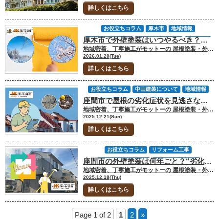
詳しくはこちら
お役立ちコラム
厚木市
地域情報
厚木市で外壁塗装はいつやるべき？冬と春の違いを解説
塗装のタイミング
塗装工事について
外壁塗装
地域密着、丁寧施工がモットーの 屋根塗装・外壁塗装専門店の中山建装です！ 代表取締役の中山です！ 厚木市で外壁塗装を検討していると「今すぐやるべきか」「春まで待つべきか」で迷う人は少なくありません。とくに1月は、寒さの影響や工事品質への不安から、判断を先送りしやすい時期です。 一方で、時期だけを理由に様子見を続けることで、別のリスクが生じることもあります。外壁塗装は季節のイメージではなく、条件を整理することで判断できます。 今回のお役立ちコラムでは「厚木市で外壁塗装を行う適切な時期と冬と春の違い」について解説します。 ▼合わせて読みたい▼厚木市で外壁塗装を考えるときに知っておきたいこと [myphp file="comContactL"] 厚木市で外壁塗装の時期に迷いやすい理由 厚木市は神奈川県内でも内陸寄りに位置しており、冬場であっても日中は外壁塗装の施工基準を満たす気温まで上がる日が比較的多い地域です。その一方で、朝夕の冷え込みによる結露や、季節ごとの寒暖差が生じやすいという特性もあります。 このため、厚木市で外壁塗装の時期を判断する際は、単に「冬か春か」といった季節の印象で決めるのではなく、その日の気温や湿度、外壁の乾燥状態といった施工条件を適切に管理できるかどうかが、工事品質を左右する重要な判断軸になります。 外壁塗装の時期について迷いが生じやすいのは、判断材料が気温や季節の印象に偏りやすいからです。厚木市でも、冬と春のどちらが良いのかを感覚で考えてしまい、本来確認すべき点が後回しになるケースが見られます。 まずは「なぜ迷いやすいのか」を整理することから始めると、メンテナンスをすべきかという判断が明確になるケースが多いです。 冬の外壁塗装に対する不安が生まれやすい背景 冬の外壁塗装に不安を感じる理由として、寒さや乾燥が工事品質に影響するのではないかというイメージが強く刷り込まれています。過去には気温条件を十分に考慮せず施工された例もあり、その印象が残っていることも要因の一つでしょう。 しかし現在は、塗料メーカーが施工可能な気温や湿度の基準を明確に示しており、条件を守れば施工自体が成り立たないわけではありません。 不安の多くは、条件ではなくイメージ先行で生まれているケースが多いといえます。 もちろん、何も対策せずに行われるわけではなく、適切な温度管理や湿度管理が行われることでその時の最適な環境を維持しての施工となり、後に発生するトラブルiリスクをu最小に留めて工事を行うのが通常です。 春が良いと言われやすい理由と注意点 春は気温が安定し、外壁塗装に適しているというイメージが広く浸透しています。そのため「春まで待てば安心」と考えがちです。 確かに、環境条件が整っている春であれば、安定した工事ができるのは間違いありません。 ただし、需要が集中しやすい時期でもあるため、工期の調整が難しくなったり、相談対応に時間がかかることもあります。春という理由だけで判断すると、建物の状態や劣化状況が置き去りになる可能性があります。季節の良さと判断の妥当性は、必ずしも一致しないということを忘れてはいけません。 時期だけで判断すると起きやすい失敗 外壁塗装の時期を季節だけで決めてしまうと、劣化の進行を見落とすことがあります。表面上は問題がなく見えても、防水性能が低下している場合、様子見を続けることで補修範囲が広がることもあります。 また、待つこと自体が目的化し、判断のタイミングを逃してしまうケースも少なくありません。本来は建物の状態を基準に考えるべきところを、時期だけで判断することで、結果的に選択肢を狭めてしまうのです。 いつ、どのタイミングで工事ができるかは、施工業者が「最適なタイミング」で対応を」考えるため、季節だけで工事i依頼を諦める必要はありません。 ▼合わせて読みたい▼塗料による違いは？厚木市で外壁塗装をする前に知っておきたいこと 冬に外壁塗装を行う場合の特徴と注意点 冬に外壁塗装を行うことに対して、不安を感じる人は少なくありません。しかし、冬だから一律に避けるべきというわけではなく、条件を正しく理解すれば判断は整理できます。 ここでは、冬に外壁塗装を行う場合の特徴と、事前に把握しておくべき注意点を具体的に確認します。 冬でも外壁塗装が可能な理由 外壁塗装が可能かどうかは、季節ではなく施工時の気温や湿度といった条件によって決まります。多くの塗料メーカーは、施工可能な気温や湿度の目安を明示しており、それを下回らない環境であれば施工自体は成立するようになりました。 厚木市は内陸部に位置するものの、真冬でも日中の気温が基準を満たす日が多く、適切な時間帯を選べば作業できるケースが多いということを覚えておいてください。重要なのは、条件を確認しながら工程を管理できる体制が整っているかどうかです。 冬施工で注意すべきポイント 冬に外壁塗装を行う場合は、施工管理の重要性が高まります。 気温が低い時間帯や結露が発生しやすい状況では、作業を控える判断が必要な場面も出てきます。そのため、工期が多少前後することも想定しておく必要があります。 また、冬の施工で十分に理解が必要な点は、乾燥時間を十分に確保するため、工程管理が丁寧に行われているかということです。無理にスケジュールを詰めるのではなく、条件を優先して調整する姿勢があるかどうかが判断材料になります。 冬に外壁塗装を選ぶメリット 冬に外壁塗装を行うメリットとして、工事スケジュールに比較的余裕が生まれやすい点が挙げられます。春に比べて需要が集中しにくいため、相談や打ち合わせの時間を確保しやすい傾向があります。 また、工事開始までの待ち時間が短くなる場合もあります。時期をずらすことで、落ち着いた環境で検討できることは、判断のしやすさにつながります。冬施工には不安だけでなく、合理的な側面もあることを理解しておく必要があります。 ▼合わせて読みたい▼厚木市で外壁塗装！耐用年数延長の5つの秘訣を中山建装が解説 [myphp file="comContactL"] 春まで待つべきか判断するための現実的な基準 外壁塗装を検討する際「春まで待つ」という選択が必ずしも間違いとは限りません。 ただし、その判断が感覚的な様子見になってしまうと、結果的に不利な状況を招くこともあります。重要なのは、待つこと自体を目的にするのではなく、現時点の状態を基準にして判断することです。 春まで待っても問題ないケース 外壁の劣化が軽微で、防水性能にも大きな問題が見られない場合は、春まで待つ選択が成立することがあります。チョーキングや細かな汚れは見られても、ひび割れや塗膜の剥離が進行していない状態であれば、緊急性は高くありません。 このようなケースでは、春の施工時期を見据えて計画を立てることで、余裕を持った準備が可能になります。ただし、待つ前提でも現状確認は欠かせません。 待つことでリスクが高まるケース 一方で、外壁にひび割れが発生していたり、シーリングの劣化が進んでいる場合は、様子見がリスクになることがあります。冬の間に雨や霜の影響を受けることで、劣化が進行する可能性があるためです。 表面上の変化が少なくても、防水性能が低下していると補修範囲が広がることもあります。春まで待つ判断が、結果的に工事内容を大きくしてしまうケースも少なくありません。 時期に迷ったときの判断の進め方 冬か春かで迷った場合は、時期を決める前に建物の状態を客観的に確認することが重要です。現地診断を通じて劣化状況を把握すれば、今すぐ必要なのか、待っても問題ないのかが整理できます。 判断材料を増やさないまま悩み続けるより、状態を基準に考えることで納得のいく選択がしやすくなります。時期選びは、迷いを解消するための判断工程として捉えることが大切です。 よくある質問｜厚木市で外壁塗装の時期に迷っている方へ 外壁塗装の時期については「冬でも本当に問題ないのか」「春まで待ったほうが良いのか」といった判断で迷われる方が少なくありません。とくに厚木市のように、季節ごとの寒暖差がある地域では、時期選びに不安を感じやすい傾向があります。ここでは、厚木市で外壁塗装を検討されている方から実際によく寄せられる質問をもとに、冬と春の判断で押さえておくべき考え方を整理します。 Q1.厚木市では冬でも外壁塗装は問題なくできますか？ 施工可能かどうかは季節ではなく、当日の気温・湿度・外壁の乾燥状態によって判断されます。厚木市は内陸寄りの地域で、冬場でも日中は施工基準を満たす気温まで上がる日が多く、条件を管理できれば冬でも外壁塗装は可能です。ただし、朝夕の結露や低温時の施工を避けるため、工程管理が重要になります。 Q2.春まで待ったほうが安心と言われますが、本当に待つべきでしょうか？ 外壁の劣化が軽微で、防水性能にも大きな問題が見られない場合は、春まで待つ選択が成立するケースもあります。 一方で、ひび割れやシーリングの劣化が進行している場合は、冬の間に劣化が進み、結果的に補修範囲が広がることもあります。待つかどうかは、季節ではなく建物の状態を基準に判断することが重要です。 Q3.冬に外壁塗装を行う場合、どのような点に注意すべきですか？ 冬施工では、気温が低い時間帯や結露が発生しやすい状況では作業を止める判断が必要になります。そのため、作業開始時間や乾燥時間を十分に確保し、無理に工程を詰めない管理体制が求められます。 施工条件を優先し、状況に応じて工程を調整できる業者かどうかが、品質を左右するポイントになります。 Q4.冬か春かで迷った場合、どのように判断を進めればよいですか？ 迷った場合は、時期を決める前に現地診断を行い、外壁の劣化状況を客観的に把握することが有効です。 現状を確認したうえで「今すぐ対応が必要なのか」「一定期間待っても問題ないのか」を整理すれば、納得感のある判断がしやすくなります。時期選びは、感覚ではなく状態を基準に進めることが重要です。 [myphp file="comContactL"] 厚木市の外壁塗装は「時期」より「判断」が重要｜中山建装が最適な進め方をご提案します 厚木市で外壁塗装を検討する際「冬がいいのか、春まで待つべきか」と時期で迷われる方は少なくありません。しかし本来重視すべきなのは、季節のイメージではなく、現在の建物状態と施工条件を正しく把握したうえで判断できているかどうかです。 外壁塗装は見た目を整えるためだけの工事ではなく、雨水や紫外線から建物を守り、劣化の進行を抑えるための維持管理工事でもあります。判断を先送りした結果、補修範囲が広がり、将来的な負担が増えるケースも珍しくありません。 中山建装では、厚木市の地域特性や建物ごとの劣化状況を踏まえ、冬・春それぞれのメリットと注意点を整理したうえで、無理のない施工計画をご提案しています。今すぐ工事を行うべきか、計画的に時期を見極めるべきかを、感覚ではなく根拠をもとに判断できるよう支援することを大切にしています。 時期選びで迷っている段階こそ、専門的な視点で一度整理することが、後悔しない外壁塗装につながります。 厚木市で外壁塗装について判断に迷われている方は、まずは中山建装へご相談ください。問い合わせフォームからのお問い合わせをはじめ、メールや電話でのご相談、ショールームへのご来店にも対応しています。 中山建装が、状況整理から適切な進め方まで丁寧にサポートし、納得感のある外壁塗装をお手伝いします。 ▼合わせてチェック▼ 中山建装塗装専門ショールーム 厚木店 中山建装塗装専門ショールーム 大和店
2026.01.20(Tue)
詳しくはこちら
お役立ちコラム
中山建装について
地域情報
座間市で屋根の劣化症状を見逃さない！ひび割れ・反り・苔…放置が雨漏りを招く理由とは？
塗装のタイミング
塗装工事について
地域密着、丁寧施工がモットーの 屋根塗装・外壁塗装専門店の中山建装です！ 代表取締役の中山です！ 座間市で屋根のメンテナンス相談を受けていると「劣化しているのか判断できない」「雨漏りは心配だが、屋根に上がるのは怖い」という声が多く聞こえてきます。 屋根は建物の中でもっとも風雨にさらされる場所です。ひび割れ・反り・サビ・苔といった小さな変化が、時間の経過とともに内部へ浸水を招く要因へと進行していきます。 ところがこれらの症状は、初期段階では気づきにくく、気づいたときには内部の野地板まで傷んでいるケースも珍しくありません。そこで今回のお役立ちコラムでは、屋根の劣化症状についてチェックポイントも踏まえてくわしくお話しします。 ▼合わせて読みたい▼座間市の外壁塗装！劣化症状を見極めて住宅を守る方法を中山建装が解説 [myphp file="comContactL"] 屋根の劣化を見極める重要性 屋根は外壁以上に紫外線・雨・湿気の影響を受けるため、劣化の進行が早い部位です。まずは、座間市で起こりやすい環境要因を理解することが、誤った判断を避ける第一歩です。 座間市特有の気候が屋根を傷めやすい理由 座間市のある神奈川県央地域は相対湿度が高い傾向です。夏季には蒸し暑さが続きます。比較的、湿度の高い日が多く、6月〜9月はとくに湿気を含んだ空気が停滞するのです。この湿度は屋根材に水分を吸わせ、スレートであれば反りや割れ、金属ならサビの発生を加速させる要因になるのです。 また、台風シーズンには強風による飛来物で表面が傷つく場合もあります。そこから雨水が染み込むことも多々あるのです。こうした外部環境の積み重ねで、屋根は見た目の変化以上に内部劣化が進行している場合もあります。 確認したい4大劣化サイン（割れ・反り・サビ・苔） 屋根をチェックする際、注目したいのは「割れ」「反り」「サビ」「苔」の4つです。割れはスレート屋根に多く、髪の毛のような細かな線から、破片が欠け落ちる重度のものまで幅があります。 反りは表面の含水や紫外線劣化で、屋根材が浮き上がるように湾曲する現象です。金属屋根の場合、赤茶色の粉状のサビが点在するほか、膨れのように塗膜が浮くケースもあります。苔は北側の屋根に多く、緑色の斑点が広がる形で現れるのです。見た目は軽症でも、水分を保持するため劣化の進行が早く、放置すれば内部の防水層にまで影響します。 これらの変化は地上やベランダからでも確認できるケースがあるため、普段の生活の中で気づいたら、点検を検討したほうが賢明です。 屋根材別に異なる「写真でわかる」劣化イメージ 屋根材ごとに劣化の出方は大きく異なります。劣化がわかる写真もご紹介しますので参考にしてみてください。 スレート屋根に多いひび割れ・層間はく離の見え方 スレート屋根のひび割れは、表面に細い線が入り、蜘蛛の巣のように放射状に広がるケースが典型的です。軽度の場合は1〜2cmの細い線ですが、進行すると板の端部が三角形に欠け落ちたり、層がめくれるように剥がれたりする「層間はく離」が発生します。 乾いた粘土が割れてめくれ上がっているような状態と言えるでしょう。このような症状が見られると、雨水は割れ目から吸い上げられるように入り込み、内部の野地板を濡らす原因になります。 金属屋根に出るサビ・膨れ・浮きの特徴 金属屋根は塗膜が劣化するとサビが生じます。初期段階では赤茶色の斑点が点在し、写真で例えるなら鉄製フェンスが雨ざらしになった際の色味に似ているのです。 進行するとサビが膨れ、塗膜が気泡のように盛り上がるような現象も起きます。また、強風で固定ネジが緩むと屋根材が部分的に浮き上がり、影が差すような段差もできるのです。この状態を放置すると、風でバタつきが起こり、暴風時にははく離のリスクが高まります。 瓦屋根で注意すべきズレ・欠け・苔の付着状況 瓦屋根は重量があるため極端な反りは少ないものの、強風や地震で瓦がズレたり、角部分が欠けたりすることもあります。また、瓦表面に苔が付着すると、緑色の斑点や帯状の汚れとなって現れるのです。 苔そのものは瓦をすぐに破壊するわけではありません。ただし水分を保持するため、瓦の裏側へ湿気が滞留して、棟部分の漆喰劣化を早めることがあります。瓦屋根は外観の変化がゆるやかなため、意識して観察しないと見逃しがちです。 参照：国土技術政策総合研究所 国総研資料 第 1309 号 第２章 耐風１次診断 [myphp file="comContactL"] 放置すると雨漏りが起きるメカニズム 軽微な劣化でも、内部では確実に防水ラインが崩れ始めています。雨漏りの仕組みを理解することで、点検の必要性が明確になります。 小さなひび割れが防水層まで進行する過程 スレートの細かなひび割れは、最初は表面だけに見える軽症に感じられるかもしれません。ただ、雨を吸水し、乾燥を繰り返すうちに割れ目が広がり、内部に水分が浸透していきます。 屋根材の裏側まで水が達すると、防水シート（ルーフィング）に直接触れます。さらにそのシートが劣化して穴が開けば、野地板へ到達するのです。野地板が湿って黒ずむ段階まで進むと、構造材の耐久性に影響をおよぼします。 苔やカビが水分を保持して劣化を加速させる理由 苔は見た目以上に厄介です。苔は常に水分を保持するため、屋根材が乾きにくくなり、湿った状態が長時間続きます。これは劣化促進の最大要因で、スレートなら反りやすくなり、金属なら塗膜も剥がれてサビが広がるのです。 苔が厚くなると、屋根表面に常時「湿布」が貼られているような状態になり、防水性能は急激に低下します。 ▼合わせて読みたい▼雨漏りの修理と費用について｜【座間市で外壁塗装・屋根塗装をするなら中山建装】 座間市で実際に多い「気づかない雨漏りルート」とは 屋根から直接ではなく「棟板金の隙間」や「谷板金の腐食」から水が入り込むケースもあります。こうした部分は地上から見えないため、症状が進行してから気づくことも多々あるのです。また、台風時に雨が横から吹き込み、通常は濡れない箇所から浸水することもあります。 気づいたときには屋根裏に大量の湿気が溜まり、カビの発生や断熱材の濡れによる性能低下が起きていることも珍しくありません。 安全に配慮すれば、屋根に上らなくても確認できる項目は多くあります。 地上＆バルコニーから安全に確認できるポイント 自分で点検する際は、屋根に上がらず「地上・バルコニー・窓」から見える範囲で確認するのが基本です。チェックすべきポイントは「色あせ」「割れ」「反り」「苔」「サビ」「棟板金の浮き」「雨樋の歪み」などです。 とくにスレート屋根は、端部の影が不自然に見えると、反りが起きている可能性もあります。金属屋根では、色むらや筋状の影がある場合、塗膜の浮きが始まっていることもあります。瓦屋根の場合、ラインが乱れていないか、棟がまっすぐかどうかチェックしてみてください。 劣化を見つけたときの「NG判断」と「正しい次の行動」 劣化を見つけた際、よくある誤りが「軽症だから様子見でいい」と判断してしまうことです。屋根は内部で劣化が進んでいても外観に現れにくいため、表に出た時点で内部ダメージが進んでいるケースも多くあります。正しい行動は、写真を撮って記録し、専門家に点検を依頼することです。早期診断は補修範囲を最小限に抑え、結果的に費用を下げる助けになります。 専門点検を受けるメリットと依頼のタイミング 屋根は専門的な検査を行うことで初めて「劣化の深さ」が明確になります。点検依頼の価値と、座間市ならではの適切な時期を整理します。 写真報告・劣化診断書で根拠を確保できる 専門の点検を受けると、屋根材の状態を細部まで撮影した写真と診断書が提供されます。これは見積書の妥当性を判断する根拠になりえるのです。また、不必要な工事を避けるうえで大きな役割を果たします。とくに屋根裏の湿度・含水量測定や、棟板金・谷部分の金属腐食など、基礎的な劣化は専門でないと発見が困難です。 座間市の気候条件を踏まえた最適な点検時期 座間市は梅雨・秋雨・台風シーズンが長く、湿度の高い日が続く地域です。点検に適しているのは、空気が乾燥する春先と冬の晴れの日です。 湿度が低い時期は屋根材の反り・割れが明瞭に確認でき、点検精度が高まります。また強風の影響を受けた後は、見た目に変化がなくても、内部でネジが緩んだり板金が浮いたりすることもあるため、台風後の点検が重要です。 ▼合わせて読みたい▼座間市で雨漏りが発生！まずやるべき応急処置と信頼できる修理業者の選び方 [myphp file="comContactL"] FAQ｜座間市の屋根劣化症状と雨漏りリスクについてよくある質問 座間市で屋根のご相談を受けていると「これってもう危険？」「どこまで劣化したら点検を頼むべき？」といった声を多くいただきます。 ここでは、ひび割れ・反り・サビ・苔など、今回のコラムで触れた内容を前提に、屋根劣化と雨漏りリスクに関する代表的な疑問をQ&A形式で整理しました。 Q.屋根にどんな症状が出たら雨漏りを疑った方がいいですか？ A.座間市の現場で雨漏り前後によく見られるのは、スレートの大きなひび割れ・欠け、屋根材の反り上がり、金属屋根の広範囲なサビ・膨れ、瓦のズレや棟部の崩れなどです。軒裏のシミや天井クロスの浮き、部屋のカビ臭さも要注意です。 こうした変化が一つでも見られる場合、内部ではすでに防水シートや野地板に水が達している可能性があるため、早めの専門点検をおすすめします。 Q.スレート屋根の細かいひび割れや軽い反りは、すぐ工事が必要なレベルですか？ A.髪の毛程度の細いひびや、ごく軽度の反りであれば、直ちに雨漏りに直結するとは限りません。ただし、座間市のように湿度が高く雨量も多い地域では、その小さな劣化が数年で一気に進むケースが少なくありません。 ひびが増えている、反りが列で続いている、苔や汚れを伴っているといった場合は「まだ大丈夫」と自己判断せず、現状把握のために一度プロの診断を受けるのが得策です。 Q.苔やカビが気になりますが、洗浄だけしておけば安心でしょうか？ A.苔やカビが出ている屋根は「常に湿った状態が続いている」というサインで、防水性能の低下を示していることが多いです。 早期であればバイオ洗浄などでリセットできますが、苔が厚く広範囲に付着している場合、すでに屋根材や塗膜が傷んでいる可能性が高く、洗浄だけでは根本解決にならないケースもあります。「洗えばきれいになるか」だけでなく「なぜここまで苔が増えたのか」という原因も含めて専門家に見てもらうことが重要です。 Q.屋根に上がるのが怖いのですが、それでも状態をきちんと確認できますか？ A.できます。むしろ一般の方が屋根に上がるのは非常に危険なので避けてください。最近は、はしごを使った近接点検に加え、地上やバルコニーからの望遠撮影、ドローン等を用いた安全な点検を行う業者も増えています。 写真や動画を使って屋根の状態をわかりやすく説明してくれる業者であれば、ご自身が屋根に上がらなくても、劣化状況や工事の必要性をしっかり確認していただけます。 Q.座間市ではどのくらいの頻度で屋根の専門点検を受けると安心ですか？ A.一つの目安として「築（または前回工事から）10年前後で本格点検」、それ以前でも「5〜7年ごとに簡易点検」をおすすめします。台風やゲリラ豪雨の影響も大きい地域ですので、大きな風雨の後には、一度状態確認をしておくと安心です。 特にスレートや金属屋根は劣化が進んでも室内に症状が出にくいため「見た目は普通だから大丈夫」と放置せず、定期的な屋根点検を習慣にすることが雨漏り防止の近道です。 座間市の屋根劣化が不安になったら中山建装へ｜小さなサインのうちに専門家へ相談を 屋根は、座間市のように湿度が高く台風や強い雨風も多い地域では、とくに負担の大きい部分です。スレートのひび割れや反り、金属屋根のサビや膨れ、瓦のズレや苔の付着など、最初は「少し傷んできたかな」と感じる程度の変化でも、その裏側では防水シートや野地板に水が回り始めている場合があります。 屋根の怖いところは「見た目がまだ何とか持っているように見える段階」で放置してしまうと、気づいたときには内部腐食や雨漏り、断熱材の劣化など、想像以上に大きな補修が必要になってしまう点です。 中山建装では、座間市の気候特性や台風被害の傾向を踏まえた屋根診断を行い、地上やバルコニーからの目視だけでは分からない棟板金・谷板金・屋根裏の状態まで確認したうえで 「今は補修で十分なのか」 「屋根塗装で延命できるのか」 「屋根カバー工法などを検討すべき段階か」 を整理してご提案します。診断結果は写真付きでご説明しますので、屋根に上がれなくても劣化状況や工事内容をしっかりご理解いただけます。 お問い合わせはホームページの問い合わせフォーム、メール、電話でのご相談はもちろん、ショールームへの来店相談も承っています。 「うちの屋根、このまま放置して大丈夫？」と少しでも不安を感じたら、早めに中山建装へご相談いただき、小さなサインのうちに雨漏りリスクを一緒に潰していきましょう。 [myphp file="comContactL"] ▼合わせてチェック▼ 中山建装塗装専門ショールーム 厚木店 中山建装塗装専門ショールーム 大和店
外装劣化診断
屋根カバー工事
屋根塗装
2025.12.21(Sun)
屋根張り替え工事
座間市
水漏れ
雨漏り
詳しくはこちら
雨漏り補修
雨漏り診断
お役立ちコラム
リフォーム工事
座間市の外壁塗装は何年ごと？“劣化症状・素材・気候”から見る最適タイミングの決定版
劣化・補修・小工事
劣化症状について
地域密着、丁寧施工がモットーの 屋根塗装・外壁塗装専門店の中山建装です！ 代表取締役の中山です！ 座間市に暮らすお客様からいただく相談の中で、よく質問されるテーマがあります。それは「外壁塗装の適切なタイミング」です。 外壁塗装は一般的に10年という話が出回っています。ただ、施工側の視点から言うと、外壁塗装は「年数ではなく条件で決まる」側面があるのです。また、座間市の気象も考慮しなければなりません。気象の変化も大きいですし、夏場の湿気や北側面の乾きにくさもあります。そのほか道路沿いの煤汚れなど、外壁の寿命に影響を与える要因が多数あるのです。 そこで今回のお役立ちコラムでは、座間市の外壁がどのように劣化し、どのような環境で寿命が早まるのか体系的に整理してお話しします。 素材の違い、表面の変化、付帯部の劣化がどのようにリンクしているのかまで踏み込み「今が塗り替えの適期なのか？」明確な判断のための、参考材料になる内容です。 ▼合わせて読みたい▼座間市の外壁塗装費用はいくら？坪数別相場と見積りの落とし穴をプロが解説 [myphp file="comContactL"] 座間市で外壁塗装の周期が一律で語れない理由 座間市の気候と住宅条件はそれぞれ特徴があります。塗膜の寿命に直接作用するため、画一的な目安では判断できません。 湿気・降雨・風向きが複雑に影響し合う地域特性 座間市の外壁は「いつまでも乾ききらない日」が続くほど傷みやすくなります。雨上がりに地面や外壁がじっとりしたままの時間が長いと、その分だけ塗膜は負担を受け続けるからです。とくに家が建て込んだ区画では、風が抜けにくく、南側と北側で乾燥スピードに大きな差が出ます。 さらに風向きや地形の影響で、ある一面だけ雨だれや吹き付けを集中的に受けるケースもあります。同じ座間市内でも、立地条件の違いによって「10年もつ家」と「7〜8年で限界が来る家」が分かれるのは、この環境差が背景にあるのです。 建物ごとの過去の施工内容が寿命を変える 外壁がどれだけ長持ちするかは、過去の工事内容に強く左右されます。前回の塗装で下地の傷みを十分に取り除いたのか、古い充填材を交換したのか、それとも上から追加しただけなのか？こうした違いは、完成後の外観だけでは判断できません。 施工精度が高かった家ほど経年差が出にくく、逆に簡易的な処理にとどまっていた場合、想定より早く劣化が表面化することもあります。 素材の特性によって「耐久の考え方」が異なる 外壁材は、種類によって弱点が異なります。サイディングは接合部が環境変化の影響を受けやすく、そこから傷みが表れやすいのです。 モルタルは一枚の面で建物の動きを受け止めるため、温度差で細かな裂けが生じやすくなります。ALCは内部に空気層を多く含むため、表面の保護が弱まると、水を吸い込みやすいという特徴があります。それぞれの傾向を踏まえた判断が不可欠です。 参照：座間市公式サイト 座間市の概要 外壁材別に見る座間市でのメンテナンスの目安年数 外壁材は寿命の基準を決める最重要要素で、座間市特有の環境を掛け合わせることで具体的な周期が見えてきます。 サイディングは「目地」の変化が塗り替えサインを教えてくれる サイディング外壁では、板そのものよりも継ぎ目の状態が先に変化します。とくに夏場の湿気が多い座間市では、継ぎ目を保護している充填材が硬くなりやすく、伸縮に追従できず細かな裂けが出やすいのです。 わずかなすき間でも雨が入り込み、ボード裏側から歪みが進むこともあります。表面に汚れがなくても、継ぎ目の段差・陰影・触った時の弾力の変化があれば、塗り替え時期を前倒しする判断材料になります。 モルタル壁は「ひび割れの種類」で判断が分かれる モルタルは硬さのわりに動きに弱く、季節の温度変化で表面に細かな線状の割れが現れやすい素材です。とくに座間市のように寒暖差と湿度の変動が大きい地域では、浅い割れがそのまま水の通り道に変わることもあります。 幅が狭い傷は経過観察で済むケースもありますが、筋が太くなったり、縦横に広がる場合は内部への浸透が疑われるのです。割れの性質を見極めることが、塗り替えの優先度を判断する重要な材料になります。 ALCは吸水性の高さゆえ「塗膜の防水性」が命 ALCは内部が多孔構造になっており、水分をため込みやすい特性があります。表面を守る塗膜が弱まると、雨を吸ったパネルがわずかに膨らみ、劣化が急速に進行します。座間市は湿度の高い時期が長いため、この影響を強く受けやすい地域です。 見た目に変化が少なくても、保護膜が衰えていれば内部に水が到達する前に再塗装を行うことが、長寿命化の要となります。 ▼合わせて読みたい▼座間市で外壁塗装をお考えの人へ｜優良業者選びのポイントを紹介 [myphp file="comContactL"] 劣化症状から導く「最適なメンテナンスのタイミング」 外壁の変化は段階ごとに進みます。症状を読むことで、今塗るべきかどうかが高い精度で判断できるのです。 初期変化（チョーキング・退色）は「寿命の入口」 指で触れた時にうっすら粉が付く、全体の色がぼんやりと薄く見える──こうした変化は、塗膜の表面だけが消耗し始めた段階です。この時点では下地まで深刻なダメージが及んでいないケースも多く、適切な洗浄と塗り替えを行えば、補修範囲を抑えやすくなります。 外観の印象は落ちてきますが、コストを抑えて更新できる「理想的な塗り替えスタートライン」と捉えられます。 二次劣化（ひび割れ・膨れ・剥離）は「早急な対処」が必須 表面に膨らみやめくれが出ている場合は、塗膜の下で、水分が動いている可能性の高い状態です。このレベルまで進むと、洗浄と上塗りだけでは再発を止められず、ひび割れの補修や素地の補強といった下地処理が欠かせません。 雨量が多い地域では、そのまま放置すると短期間で被害が広がるおそれもあります。早い段階で専門家の診断を受けることが、余計な費用を増やさない近道になります。 付帯部の変化は「外壁寿命の合わせ鏡」 破風板のめくれや雨樋のたわみ、軒天のシミなどは、外壁より先に表に出やすい劣化サインです。これらは風雨が集中しやすい位置にあり、塗装が薄くなったり、部材の傷みが進みやすいからです。 付帯部に不具合が目立ち始めたら、外壁や屋根も同じタイミングでメンテナンス時期を迎えている可能性があります。部分的に直して終わりではなく、建物全体の状態を見渡すきっかけにすることが大切です。 座間市の環境が塗装周期を短くする 座間市でも、立地・方角・交通量によって外壁の劣化が早まる現象もよく見られます。どのような環境なら劣化が進みやすいのかお話しします。 幹線道路沿いの住宅は「煤汚れ」が蓄積しやすい 交通量の多い道路に面した外壁は排ガスが付着しやすく、黒ずみが繰り返し発生します。汚れが取れても粉が付く段階なら、塗膜の劣化が進行している可能性もあり、塗り替え検討の目安になります。 定期的な洗浄で一時的にきれいになっても、手で触れると粉が付きやすくなってきた段階は、塗り替えの検討を始める目安と考えてよい状態です。 北側の多湿環境は「苔・藻」が塗膜の劣化を早める 北面は乾きが遅く、苔が定着しやすい環境です。緑色の付着は塗膜の表面を微生物が侵している兆候で、防水力の衰えを示すこともあります。再発が早い場合は塗装の限界が近いサインと捉えられます。 ▼合わせて読みたい▼座間市の外壁塗装！劣化症状を見極めて住宅を守る方法を中山建装が解説 劣化を放置することで起きる費用増のメカニズム 塗装時期を誤ると、施工費は「必ず」増えます。その構造を理解しておくことが、コストを増大させないための対策になるのです。 下地補修が増えるほど費用は跳ね上がる 外壁の傷みが進むほど補修量が増え、手作業の工程が多くなって費用は高騰します。反りや欠けが出れば交換が必要になり、塗装だけで済んだはずの工事よりも大幅に負担が増える仕組みです。 シーリング材の劣化は雨水を内部へ引き込み「内部腐食」の原因に シーリングに裂けや硬化が出ると雨水が入り込み、外壁基材が膨らんだり浮いたりします。ここまで進行すると塗装では改善できず、交換や下地補強が必須となり結果的に工事額が大きく膨らみます。 足場代の「2回払い」は避けるべきムダ 外壁・屋根を別時期に施工すると、足場を二度組む必要があり、無駄な支出が発生します。外装全体を一度にまとめて行うことで足場費を抑えられ、工期短縮や近隣負担の軽減にもつながります。 [myphp file="comContactL"] FAQ｜座間市の外壁塗装の塗り替え時期についてよくある質問 座間市で外壁塗装をご検討中のお客様からは「うちは何年ごとに塗り替えるべき？」「10年と言われたけれど本当なのか」「劣化症状がどれくらい出たら工事を考えるべきか」など、タイミングに関するご相談を多くいただきます。 ここでは、座間市特有の気候と外壁材の違いをふまえ、塗り替え周期に関する代表的な質問をQ&A形式で整理しました。 Q.座間市の外壁塗装は本当に「10年ごと」が目安ですか？ A.あくまで全国的な一般論であり、座間市では「7〜12年」の幅で考えるのが現実的です。幹線道路沿いで排ガスが多い、北側が多湿で苔が出やすい、前回工事の下地処理が不十分だった――こうした条件が重なると、7〜8年で限界が来るケースもあります。 逆に、立地条件が良く、過去の施工精度も高い場合は10年以上持つこともあります。「年数だけ」ではなく「劣化症状」と「素材」と「座間市の環境」の3点で判断することが大切です。 Q.我が家はまだ10年経っていませんが、ひび割れや苔が目立ってきました。それでもまだ塗装は早いですか？ A.年数にかかわらず「症状が進んでいるなら塗装を検討すべき段階」と考えた方が安全です。0.3mm前後のクラックや、北側の広範囲な苔・藻、チョーキングがはっきり出ている状態は、防水性が落ちているサインです。 座間市のように湿気が高い地域では、ここから内部劣化が一気に進むリスクがあります。「まだ10年経っていないから大丈夫」と決めつけず、一度プロの診断で現状を見てもらうことをおすすめします。 Q.外壁材によって塗り替え周期はどのくらい違いますか？ A.目安として、窯業系サイディングは8〜12年、モルタルは10年前後、ALCは8〜10年程度とされていますが、座間市では環境要因を加味して「−1〜2年」早めに考えるイメージです。サイディングは目地（シーリング）の劣化、モルタルはクラックの性質、ALCは塗膜の防水性と吸水状況を重点的に見ます。 同じ年数でも、素材によって「まだ持つケース」と「早めに打つべきケース」が変わるため、材質別の診断視点が欠かせません。 Q.外壁と屋根の塗装時期がズレているのですが、一緒にやり直した方が良いですか？ A.足場費用と将来コストを考えると「次回から周期を揃えて同時施工」が理想です。別々に行うと足場代を2回支払うことになり、トータルでは高くつきます。 座間市のように雨量・湿度の影響を受けやすい地域では、外壁だけでなく屋根の防水もセットで考えることが重要です。現在どちらか一方の劣化が先行している場合でも「今回どう揃えるか」を業者と相談し、長期的な塗装計画を組むことをおすすめします。 Q.結局「何年経ったら相談」するのが一番失敗しにくいですか？ A.一つの基準として、座間市であれば「築（前回塗装から）7〜8年で一度診断」をおすすめします。この段階で大きな問題がなければ、あと何年様子を見られるかもプロ視点で判断できますし、早期に劣化を見つけられれば下地補修を最小限に抑えやすくなります。 大事なのは「10年になったら慌てて探す」のではなく「7〜8年で状態を把握し、余裕を持って最適なタイミングを決める」という発想です。 座間市の塗り替え時期で迷ったら中山建装へ｜「何年ごと？」の不安を条件ベースで一緒に整理しましょう 座間市で外壁塗装のタイミングを考えるとき「うちは何年ごとが正解なのか」「本当に今やるべきなのか、それともあと数年待てるのか」という不安や迷いは避けて通れません。 一般的に広まっている「10年ごと」という目安はあくまで平均値であり、実際には外壁材の種類、過去の施工内容、幹線道路沿いかどうか、北側の多湿環境、風の抜け方といった条件で、最適な塗り替え時期は大きく変わります。 重要なのは「年数だけで判断しないこと」と「劣化症状・素材・座間市特有の気候をセットで見ること」です。 中山建装では、座間市の現場経験をもとに、外壁・屋根・付帯部をまとめて診断し「何年経ったから塗る」ではなく「今の状態ならいつ塗るのが一番得か」をお客様と一緒に考えるスタイルを徹底しています。 チョーキングやひび割れ、苔、シーリングの状態を写真付きの報告書でお見せし「今すぐ工事が必要なレベルなのか」「あと何年様子見が可能なのか」を分かりやすくお伝えしますので、訪問営業に急かされて判断を誤る心配もありません。 お問い合わせは、ホームページの問い合わせフォームからのお問い合わせ、メール、電話でのご相談はもちろん、ショールームへの来店相談も歓迎しています。 「座間市の外壁塗装は何年ごと？」という疑問をお持ちの方は、一度中山建装にご相談いただき、ご自宅の条件に合った最適な塗り替えタイミングを一緒に整理していきましょう。 [myphp file="comContactL"] ▼合わせてチェック▼ 中山建装塗装専門ショールーム 厚木店 中山建装塗装専門ショールーム 大和店
地域情報
塗装のタイミング
塗装工事について
2025.12.18(Thu)
外壁塗装
外壁補修
屋根改修
座間市
詳しくはこちら
雨漏り
雨漏り補修
Page 1 of 2
1
2
»