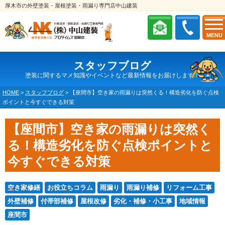
厚木市の外壁塗装・屋根塗装・雨漏り専門店中山建装
MENU
スタッフブログ
塗装に関するマメ知識やイベントなど最新情報をお届けします！
HOME
>
スタッフブログ
>
【座間市】空き家の雨漏りは突然くる！構造劣化を防ぐ点検
ポイントと今すぐできる対策
【座間市】空き家の雨漏りは突然く
る！構造劣化を防ぐ点検ポイントと
今すぐできる対策
空き家修繕
お役立ちコラム
雨漏り
雨漏り補修
リフォーム工事
外壁補修
付帯部補修
屋根改修
劣化・補修・小工事
地域情報
座間市