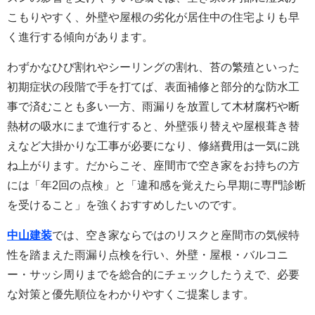
こもりやすく、外壁や屋根の劣化が居住中の住宅よりも早
く進行する傾向があります。
わずかなひび割れやシーリングの割れ、苔の繁殖といった
初期症状の段階で手を打てば、表面補修と部分的な防水工
事で済むことも多い一方、雨漏りを放置して木材腐朽や断
熱材の吸水にまで進行すると、外壁張り替えや屋根葺き替
えなど大掛かりな工事が必要になり、修繕費用は一気に跳
ね上がります。だからこそ、座間市で空き家をお持ちの方
には「年2回の点検」と「違和感を覚えたら早期に専門診断
を受けること」を強くおすすめしたいのです。
中山建装
では、空き家ならではのリスクと座間市の気候特
性を踏まえた雨漏り点検を行い、外壁・屋根・バルコニ
ー・サッシ周りまでを総合的にチェックしたうえで、必要
な対策と優先順位をわかりやすくご提案します。