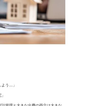
しよう…」
配」
家計管理と大きな出費の両立は大きな