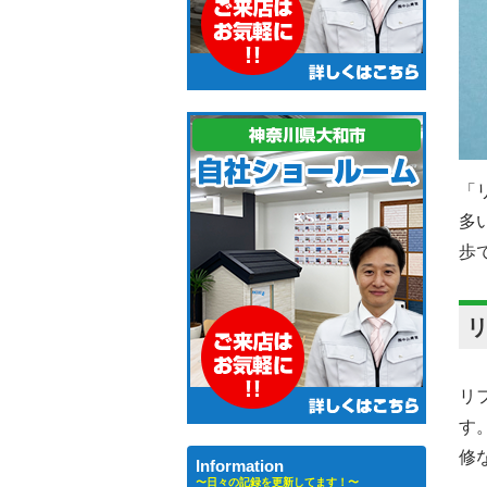
「
多
歩
リ
す
修
Information
〜日々の記録を更新してます！〜