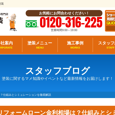
建装
お気軽にお問合わせください！
0120-316-225
営業時間9:00～19:00
会社案内
塗装メニュー
施工事例
スタッフ
ORPORATE
MENU
WORKS
STAFF
スタッフブログ
塗装に関するマメ知識やイベントなど最新情報をお届けします！
は？仕組みとシミュレーションを徹底解説
リフォームローン金利相場は？仕組みとシ