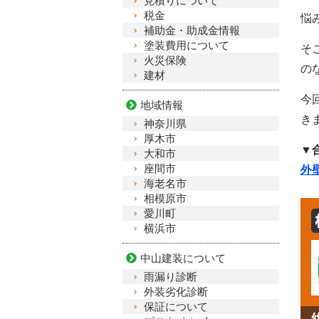
見積りについて
税金
悩
補助金・助成金情報
塗装費用について
そ
火災保険
の
建材
今
地域情報
き
神奈川県
厚木市
▼
大和市
座間市
外
海老名市
相模原市
愛川町
横浜市
中山建装について
雨漏り診断
外装劣化診断
保証について