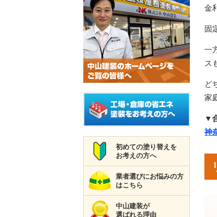
金
固
一
ス
ど
家
▼
神
初めての塗り替えを
お考えの方へ
業者選びにお悩みの方
はこちら
中山建装が
選ばれる理由