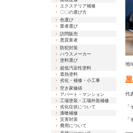
エクステリア補修
〇〇の選び方
色選び
業者選び
訪問販売
悪質業者
防犯対策
ハウスメーカー
塗料選び
地
超低汚染性塗料
遮熱塗料
屋
劣化・補修・小工事
空き家修繕
代
アパート・マンション
工場塗装・工場外装補修
「
劣化症状について
漆喰補修
災害対策
「
費用について
―