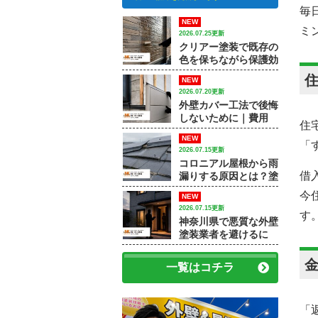
毎
NEW
ミ
2026.07.25更新
クリアー塗装で既存の
色を保ちながら保護効
果を高める方法｜【大
NEW
和市で外壁塗装・屋根
2026.07.20更新
塗装をするなら中山建
外壁カバー工法で後悔
装】
しないために｜費用
住
差・施工例・塗装との
NEW
違いを専門店が解説
「
2026.07.15更新
コロニアル屋根から雨
借
漏りする原因とは？塗
装で済むケースと屋根
今
NEW
修理が必要なケース
2026.07.15更新
す
神奈川県で悪質な外壁
塗装業者を避けるに
は？訪問販売・見積
書・保証で確認すべき
一覧はコチラ
ポイント
「