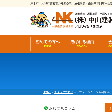
厚木市・大和市超密着の外壁塗装・屋根塗装・雨漏り専門店中山
初めての方へ
選ばれる理由
FIRST
REASON
C
HOME
>
スタッフブログ
>
リフォームローン金利相場
お役立ちコラム