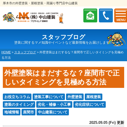
厚木市の外壁塗装・屋根塗装・雨漏り専門店中山建装
MENU
スタッフブログ
塗装に関するマメ知識やイベントなど最新情報をお届けします！
HOME
>
スタッフブログ
>
外壁塗装はまだするな？座間市で正しいタイミングを見極め
る方法
外壁塗装はまだするな？座間市で正
しいタイミングを見極める方法
お役立ちコラム
塗装工事について
外壁塗装
屋根塗装
塗装のタイミング
劣化・補修・小工事
劣化症状について
地域情報
座間市
中山建装について
2025.09.05 (Fri) 更新