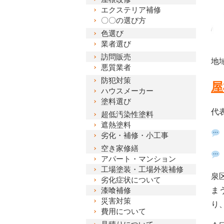
エクステリア補修
〇〇の選び方
色選び
業者選び
訪問販売
地
悪質業者
防犯対策
屋
ハウスメーカー
塗料選び
代
超低汚染性塗料
遮熱塗料
劣化・補修・小工事
空き家修繕
アパート・マンション
工場塗装・工場外装補修
泉
劣化症状について
漆喰補修
ま
災害対策
り
費用について