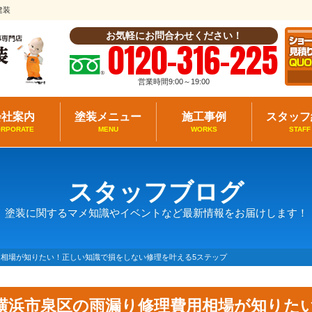
建装
お気軽にお問合わせください！
0120-316-225
営業時間9:00～19:00
会社案内
塗装メニュー
施工事例
スタッフ
ORPORATE
MENU
WORKS
STAFF
スタッフブログ
塗装に関するマメ知識やイベントなど最新情報をお届けします！
相場が知りたい！正しい知識で損をしない修理を叶える5ステップ
横浜市泉区の雨漏り修理費用相場が知りた