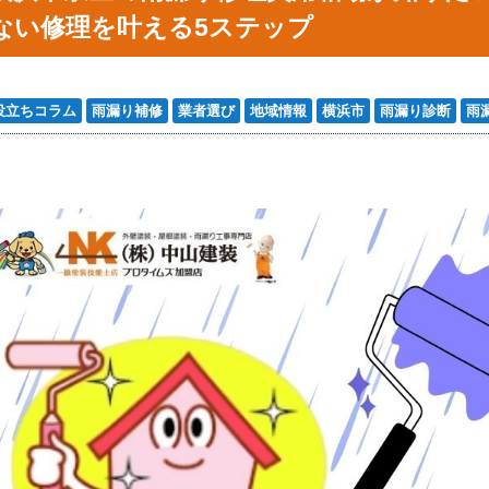
ない修理を叶える5ステップ
役立ちコラム
雨漏り補修
業者選び
地域情報
横浜市
雨漏り診断
雨漏