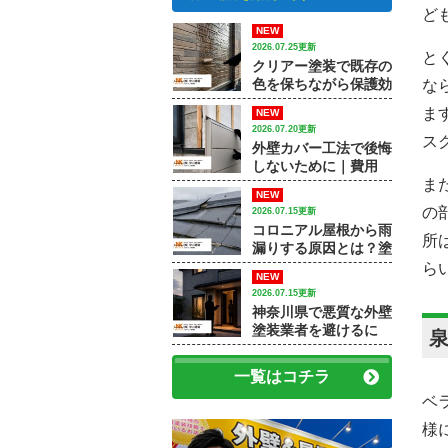
ど
NEW
2026.07.25更新
と
クリアー塗装で既存の
色を保ちながら保護効
な
果を高める方法｜【大
ま
NEW
和市で外壁塗装・屋根
2026.07.20更新
塗装をするなら中山建
ス
外壁カバー工法で後悔
装】
しないために｜費用
差・施工例・塗装との
ま
NEW
違いを専門店が解説
の
2026.07.15更新
コロニアル屋根から雨
所
漏りする原因とは？塗
装で済むケースと屋根
ら
NEW
修理が必要なケース
2026.07.15更新
神奈川県で悪質な外壁
塗装業者を避けるに
は？訪問販売・見積
書・保証で確認すべき
一覧はコチラ
ポイント
ベ
様