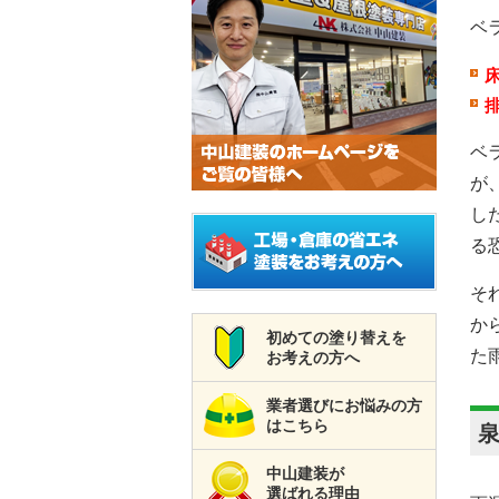
ベ
ベ
が
し
る
そ
か
初めての塗り替えを
た
お考えの方へ
業者選びにお悩みの方
はこちら
中山建装が
選ばれる理由