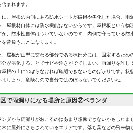
も含まれます。
くに、屋根の内側にある防水シートが破損や劣化した場合、雨
ら、屋根材自体には防水機能はないからです。屋根板という物
すが、防水性自体はついていないのです。内側で守っている防
クを背負うことになります。
た、屋根が山型に交わる部分である棟部分には、固定するため
部分が劣化することでサビや浮きがでてしまい、雨漏りを許し
は屋根の上にのぼらなければ確認できないものばかりです。状
いましょう。危険なので自分ではのぼらないでくださいね。
泉区で雨漏りになる場所と原因②ベランダ
ランダから雨漏りがおこるのはあまり想像できないかもしれま
に常に屋外にさらされているエリアです。落ち葉などの飛来物