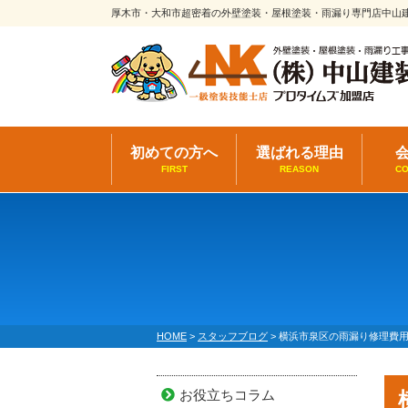
厚木市・大和市超密着の外壁塗装・屋根塗装・雨漏り専門店中山
初めての方へ
選ばれる理由
FIRST
REASON
C
HOME
>
スタッフブログ
>
横浜市泉区の雨漏り修理費用
お役立ちコラム