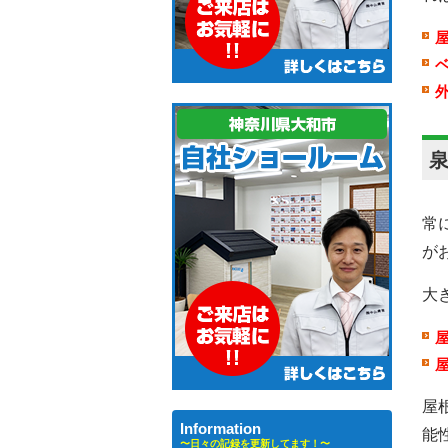
常
が
大
屋
Information
能
〜日々の記録を更新してます！〜