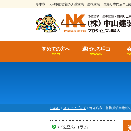
厚木市・大和市超密着の外壁塗装・屋根塗装・雨漏り専門店中山
初めての方へ
選ばれる理由
FIRST
REASON
C
HOME
>
スタッフブログ
>
海老名市・相模川沿岸地域
お役立ちコラム