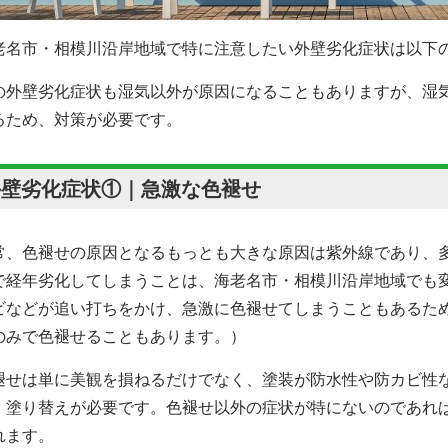
老名市・相模川沿岸地域で特に注意したい外壁劣化症状は以下
の外壁劣化症状も湿気以外が原因になることもありますが、湿
るため、対策が必要です。
外壁劣化症状①｜急激な色褪せ
常、色褪せの原因となるもっとも大きな原因は紫外線であり、
で経年劣化してしまうことは、海老名市・相模川沿岸地域でも
ビなどが追い打ちをかけ、急激に色褪せてしまうこともあるた
のみで色褪せることもあります。）
褪せは単に美観を損ねるだけでなく、塗装が防水性や防カビ性
、塗り替えが必要です。色褪せ以外の症状が特にないのであれ
れます。