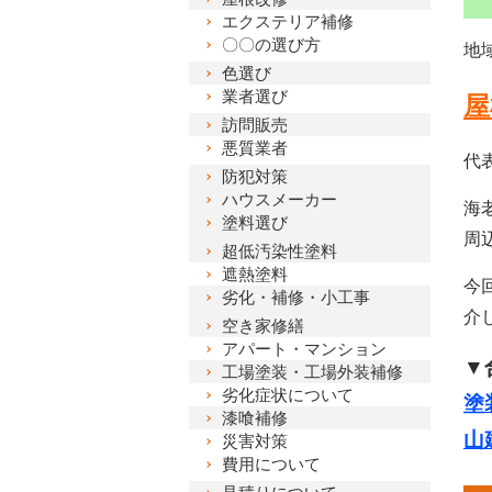
エクステリア補修
〇〇の選び方
地
色選び
業者選び
屋
訪問販売
悪質業者
代
防犯対策
ハウスメーカー
海
塗料選び
周
超低汚染性塗料
遮熱塗料
今
劣化・補修・小工事
介
空き家修繕
アパート・マンション
▼
工場塗装・工場外装補修
劣化症状について
塗
漆喰補修
山
災害対策
費用について