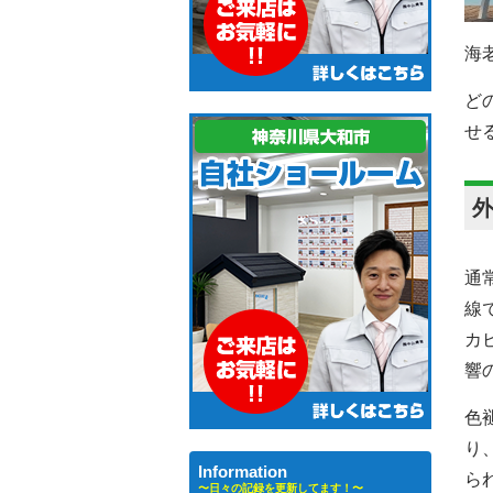
海
ど
せ
通
線
カ
響
色
り
Information
ら
〜日々の記録を更新してます！〜