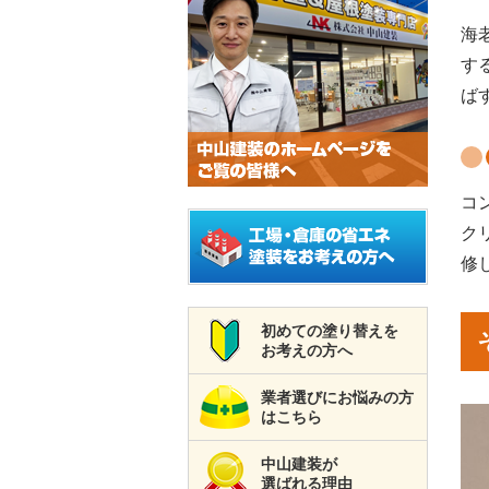
海
す
ば
コ
ク
修
初めての塗り替えを
お考えの方へ
業者選びにお悩みの方
はこちら
中山建装が
選ばれる理由