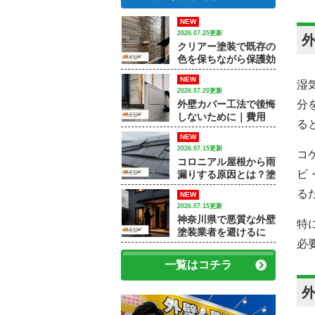
NEW
2026.07.25更新
クリアー塗装で既存の
色を保ちながら保護効
果を高める方法｜【大
NEW
和市で外壁塗装・屋根
湿
2026.07.20更新
塗装をするなら中山建
外壁カバー工法で後悔
分
装】
しないために｜費用
る
差・施工例・塗装との
NEW
違いを専門店が解説
2026.07.15更新
コ
コロニアル屋根から雨
ビ
漏りする原因とは？塗
装で済むケースと屋根
る
NEW
修理が必要なケース
2026.07.15更新
神奈川県で悪質な外壁
特
塗装業者を避けるに
必
は？訪問販売・見積
書・保証で確認すべき
一覧はコチラ
ポイント