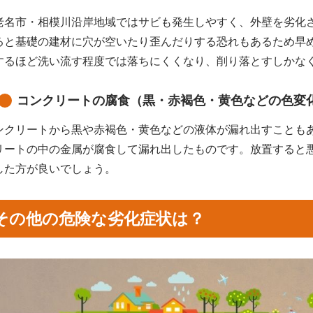
老名市・相模川沿岸地域ではサビも発生しやすく、外壁を劣化
ると基礎の建材に穴が空いたり歪んだりする恐れもあるため早
するほど洗い流す程度では落ちにくくなり、削り落とすしかな
コンクリートの腐食（黒・赤褐色・黄色などの色変
ンクリートから黒や赤褐色・黄色などの液体が漏れ出すことも
リートの中の金属が腐食して漏れ出したものです。放置すると
した方が良いでしょう。
その他の危険な劣化症状は？