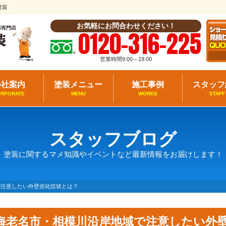
建装
お気軽にお問合わせください！
0120-316-225
営業時間9:00～19:00
会社案内
塗装メニュー
施工事例
スタッフ
ORPORATE
MENU
WORKS
STAFF
スタッフブログ
塗装に関するマメ知識やイベントなど最新情報をお届けします！
で注意したい外壁劣化症状とは？
海老名市・相模川沿岸地域で注意したい外