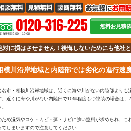
0120-316-225
無料お見積
営業時間9:00～19:00
絶対に損はさせません！後悔しないためにも他社
相模川沿岸地域と内陸部では劣化の進行速
老名市・相模川沿岸地域は、近くに海や川がない内陸部よりも
す。近くに海や川がない内陸部で10年程度もつ塗装の場合は、
う。
のため湿気やコケ・カビ・藻・サビに強い塗料が求められ、こ
ってしまいますので注意してください！