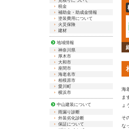
見積りについて
税金
補助金・助成金情報
塗装費用について
火災保険
建材
地域情報
神奈川県
厚木市
大和市
座間市
海老名市
相模原市
愛川町
海
横浜市
ま
中山建装について
ょ
雨漏り診断
そ
外装劣化診断
保証について
な