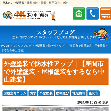
厚木市の外壁塗装・屋根塗装・雨漏り専門店中山建装
MENU
スタッフブログ
塗装に関するマメ知識やイベントなど最新情報をお届けします！
HOME
>
スタッフブログ
>
外壁塗装で防水性アップ｜【座間市で外壁塗装・屋根塗装を
するなら中山建装】
外壁塗装で防水性アップ｜【座間市
で外壁塗装・屋根塗装をするなら中
山建装】
お役立ちコラム
防水
外壁塗装
塗料選び
地域情報
座間市
2024.06.15 (Sat) 更新