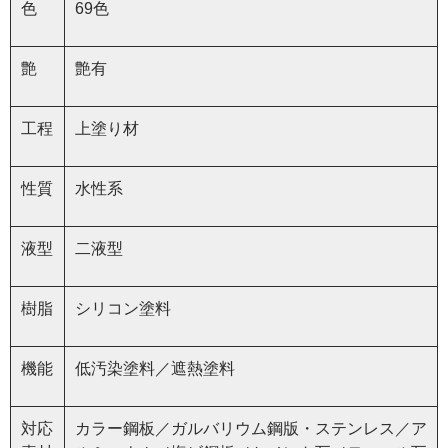
色
69色
艶
艶有
工程
上塗り材
性質
水性系
液型
二液型
樹脂
シリコン塗料
機能
低汚染塗料／遮熱塗料
対応
カラー鋼板／ガルバリウム鋼版・ステンレス／ア