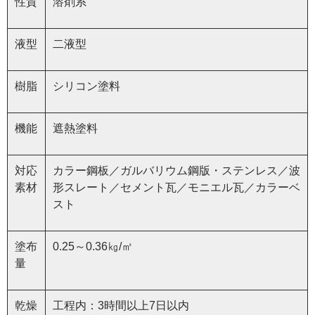
性質
溶剤系
液型
二液型
樹脂
シリコン塗料
機能
遮熱塗料
対応
カラー鋼板／ガルバリウム鋼版・ステンレス／波
素材
形スレート／セメント瓦／モニエル瓦／カラーベ
スト
塗布
0.25～0.36㎏/㎡
量
乾燥
工程内：3時間以上7日以内