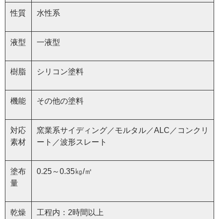
性質
水性系
液型
一液型
樹脂
シリコン塗料
機能
その他の塗料
対応
窯業系サイディング／モルタル／ALC／コンクリ
素材
ート／波形スレート
塗布
0.25～0.35㎏/㎡
量
乾燥
工程内：2時間以上