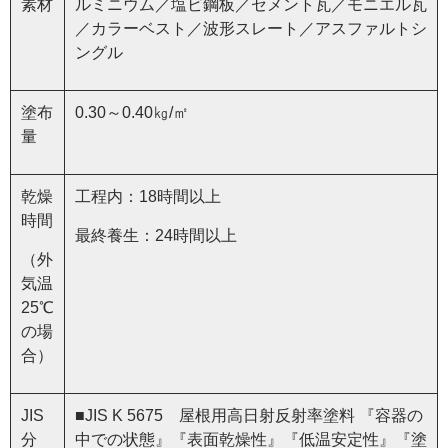
素材
ルミニウム／塩ビ鋼板／セメント瓦／モニエル瓦
／カラーベスト／波形スレート／アスファルトシ
ングル
塗布
0.30～0.40㎏/㎡
量
乾燥
工程内：18時間以上
時間
最終養生：24時間以上
（外
気温
25℃
の場
合）
JIS
■JIS K 5675 屋根用高日射反射率塗料 『容器の
分
中での状態』『表面乾燥性』『低温安定性』『塗