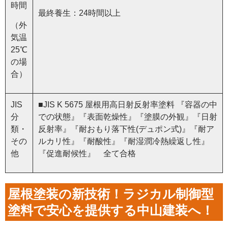
時間
最終養生：24時間以上
（外
気温
25℃
の場
合）
JIS
■JIS K 5675 屋根用高日射反射率塗料 『容器の中
分
での状態』『表面乾燥性』『塗膜の外観』『日射
類・
反射率』『耐おもり落下性(デュポン式)』『耐ア
その
ルカリ性』『耐酸性』『耐湿潤冷熱繰返し性』
他
『促進耐候性』 全て合格
屋根塗装の新技術！ラジカル制御型
塗料で安心を提供する中山建装へ！