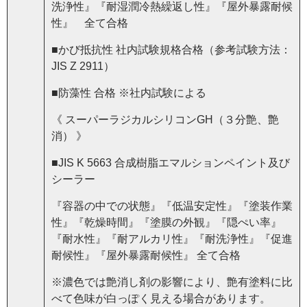
洗浄性』『耐湿潤冷熱繰返し性』『屋外暴露耐候
性』 全て合格
■かび抵抗性 社内試験規格合格（参考試験方法：
JIS Z 2911）
■防藻性 合格 ※社内試験による
《 スーパーラジカルシリコンGH（３分艶、艶
消） 》
■JIS K 5663 合成樹脂エマルションペイント及び
シーラー
『容器の中での状態』『低温安定性』『塗装作業
性』『乾燥時間』『塗膜の外観』『隠ぺい率』
『耐水性』『耐アルカリ性』『耐洗浄性』『促進
耐候性』『屋外暴露耐候性』 全て合格
※濃色では艶消し剤の影響により、艶有塗料に比
べて色味が白っぽく見える場合があります。