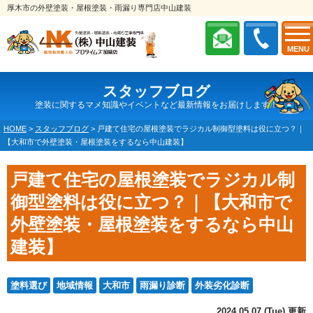
厚木市の外壁塗装・屋根塗装・雨漏り専門店中山建装
MENU
スタッフブログ
塗装に関するマメ知識やイベントなど最新情報をお届けします！
HOME
>
スタッフブログ
>
戸建て住宅の屋根塗装でラジカル制御型塗料は役に立つ？｜
【大和市で外壁塗装・屋根塗装をするなら中山建装】
戸建て住宅の屋根塗装でラジカル制
御型塗料は役に立つ？｜【大和市で
外壁塗装・屋根塗装をするなら中山
建装】
塗料選び
地域情報
大和市
雨漏り診断
外装劣化診断
2024.05.07 (Tue) 更新