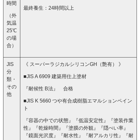
時間
最終養生：24時間以上
（外
気温
25℃
の場
合）
JIS
《 スーパーラジカルシリコンGH（艶有） 》
分
■JIS A 6909 建築用仕上塗材
類・
その
『耐候性 B法』 合格
他
■JIS K 5660 つや有合成樹脂エマルションペイン
ト
『容器の中での状態』『低温安定性』『塗装作業
性』『乾燥時間』『塗膜の外観』『隠ぺい率』
『鏡面光沢度』『耐水性』『耐アルカリ性』『耐