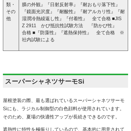
類・
膜の外観』『日射反射率』『耐おもり落下性』
その
『鏡面光沢度』『耐酸性』『耐アルカリ性』『耐
他
湿潤冷熱繰返し性』『付着性』 全て合格 ■JIS
Z 2911 かび抵抗性試験方法 『防かび性』
合格 ■『防藻性』『遮熱保持性』 全て合格 ※
社内試験による
スーパーシャネツサーモSi
屋根塗装の際、最も選ばれているスーパーシャネツサーモ
Siにも、ラジカル制御型の白色顔料が使用されています。
そのため、夏場の快適性アップが長続きできるのです。
遮熱性に特性を極振りしているので、基本的に用意されて