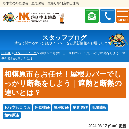
厚木市の外壁塗装・屋根塗装・雨漏り専門店中山建装
MENU
スタッフブログ
塗装に関するマメ知識やイベントなど最新情報をお届けします！
HOME
>
スタッフブログ
>
相模原市もお任せ！屋根カバーでしっかり断熱をしよう｜遮
熱と断熱の違いとは？
相模原市もお任せ！屋根カバーでし
っかり断熱をしよう｜遮熱と断熱の
違いとは？
お役立ちコラム
外壁補修
屋根改修
業者選び
地域情報
相模原市
2024.03.17 (Sun) 更新