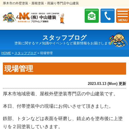
厚木市の外壁塗装・屋根塗装・雨漏り専門店中山建装
MENU
スタッフブログ
塗装に関するマメ知識やイベントなど最新情報をお届けします！
HOME
>
スタッフブログ
>
現場管理
現場管理
2023.03.13 (Mon) 更新
厚木市地域密着、屋根外壁塗装専門店の中山建装です。
本日、付帯塗装中の現場にお伺いさせて頂きました。
鉄部、トタンなどは表面を研磨し、錆止めを塗布後に上塗
りを２回塗装していきます。