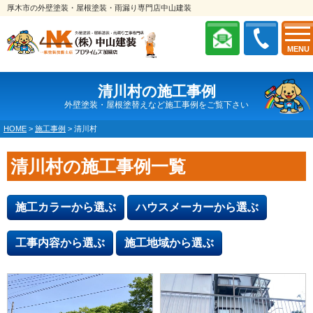
厚木市の外壁塗装・屋根塗装・雨漏り専門店中山建装
MENU
清川村の施工事例
外壁塗装・屋根塗替えなど施工事例をご覧下さい
HOME
>
施工事例
>
清川村
清川村の施工事例一覧
施工カラーから選ぶ
ハウスメーカーから選ぶ
工事内容から選ぶ
施工地域から選ぶ