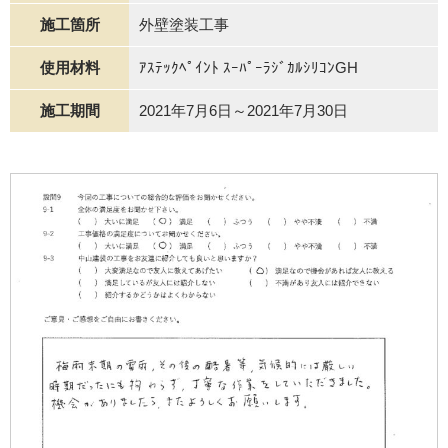
施工箇所
外壁塗装工事
使用材料
ｱｽﾃｯｸﾍﾟｲﾝﾄ ｽｰﾊﾟｰﾗｼﾞｶﾙｼﾘｺﾝGH
施工期間
2021年7月6日～2021年7月30日