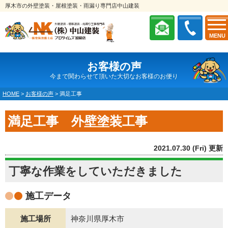
厚木市の外壁塗装・屋根塗装・雨漏り専門店中山建装
MENU
お客様の声
今まで関わらせて頂いた大切なお客様のお便り
HOME
>
お客様の声
>
満足工事
満足工事 外壁塗装工事
2021.07.30 (Fri) 更新
丁寧な作業をしていただきました
施工データ
施工場所
神奈川県厚木市