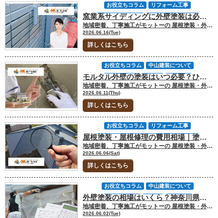
お役立ちコラム
リフォーム工事
窯業系サイディングに外壁塗装は必要？劣化症状とメンテナンス時期を解説
中山建装について
劣化・補修・小工事
地域密着、丁寧施工がモットーの 屋根塗装・外壁塗装専門店の中山建装です！ 代表取締役の中山です！ 窯業系サイディングは、現在の戸建住宅で最も多く採用されている外壁材のひとつです。そのため「サイディングだからメンテナンスは不要」「外壁材そのものが丈夫だから塗装しなくても大丈夫」と考えている方も少なくありません。 しかし実際には、窯業系サイディングも定期的なメンテナンスが必要な外壁材です。とくに塗膜や目地コーキングが劣化すると、防水性能が低下し、外壁材そのものに影響が及ぶ可能性があります。 大和市・厚木市・座間市・海老名市周辺でも、築10年前後を過ぎた住宅で色あせ、チョーキング、コーキングの割れ、サイディングの反りなどが見られることがあります。神奈川県央エリアは、夏場の日差しや台風・強風雨の影響も受けるため、外壁面によって劣化の出方が変わることもあります。 今回のお役立ちコラムでは「窯業系サイディング」「サイディング 塗装」について、塗装が必要な理由、劣化症状、補修を伴うケース、見積もり前に確認したい判断基準を解説します。 [myphp file="comContactL"] 窯業系サイディングに外壁塗装が必要な理由 窯業系サイディングは、セメント質と繊維質を主原料として作られた外壁材です。デザインの種類が豊富で施工性にも優れていることから、多くの住宅で採用されています。しかし、窯業系サイディングそのものに高い防水性能があるわけではありません。 窯業系サイディングの防水性は、主に表面の塗膜と目地コーキングによって保たれています。つまり、外壁材本体が丈夫でも、塗膜やコーキングが劣化すれば雨水を防ぐ力は落ちていきます。 部位 役割 劣化した場合のリスク サイディング本体 外壁の仕上げ材 吸水、反り、浮き、ひび割れ 塗膜 防水・保護 色あせ、チョーキング、防水性低下 コーキング 目地の防水 割れ、剥離、雨水浸入 下地 建物全体の保護 雨漏り、腐食、内部劣化 これらのどこかが劣化すると、防水性能や耐久性に影響が出る可能性があります。外壁塗装は見た目をきれいにするだけでなく、サイディング本体を雨水や紫外線から守るためのメンテナンスです。 ▼サイディング劣化の放置リスク▼大和市で増えているサイディング劣化｜放置するとどうなる？ 窯業系サイディングとはどんな外壁か 窯業系サイディングは、日本の戸建住宅で最も普及している外壁材です。レンガ調、石目調、木目調などデザインの種類が豊富で、施工品質が安定しやすいことから新築住宅でも広く採用されています。 一方で、サイディングボードは水分を吸収しやすい性質を持っています。そのため、表面の塗膜が防水性能を維持する重要な役割を担っています。外壁材そのものが丈夫でも、塗膜が劣化すればメンテナンスは必要です。 また、窯業系サイディングはボードを張り合わせて施工するため、目地やサッシまわりにコーキングが使われます。サイディング本体だけでなく、コーキングの状態まで確認しないと、外壁全体の防水性を正しく判断することはできません。 とくに築年数が経過した住宅では、南面や西面で色あせが進み、北面ではコケや藻が出やすくなるなど、外壁面ごとに症状が変わることがあります。 サイディングはなぜ塗装が必要なのか 窯業系サイディングに塗装が必要な理由は、防水性能を維持するためです。新築時には工場塗装によって保護されていますが、紫外線や雨風の影響を受け続けることで塗膜は徐々に劣化していきます。 塗膜が劣化すると、色あせやチョーキングといった症状が現れます。この段階では見た目の変化が中心ですが、さらに進行すると外壁材が水分を吸収しやすくなります。水分を含んだサイディングは膨張と収縮を繰り返し、反りや浮きの原因になることがあります。 大和市や厚木市周辺でも、日当たりの強い面では色あせやチョーキングが早く出るケースがあります。一方で、湿気が残りやすい北面や隣家との距離が近い面では、コケや藻、汚れが目立つことがあります。 塗装のタイミングを逃すと、単なる塗り替えだけでは済まず、補修や部分張り替えが必要になる可能性もあります。早めに状態を確認することで、メンテナンス費用を抑えやすくなります。 コーキングが重要な理由 窯業系サイディングでは、ボードとボードの間にコーキングと呼ばれる目地材が施工されています。このコーキングは、建物の動きに追従しながら、防水性能を維持する役割を持っています。 しかし、コーキングは外壁の中でもとくに劣化しやすい部分です。紫外線や雨風の影響によって硬化し、ひび割れや剥離が発生することがあります。こうした状態になると、目地部分から雨水が浸入するリスクが高まります。 コーキングの劣化は、外壁塗装の見積もり金額にも影響します。既存のコーキングを撤去して新しく打ち替えるのか、上から増し打ちするのか、施工範囲が目地全体なのかサッシまわりも含むのかによって、費用と耐久性が変わります。 そのため、サイディング外壁のメンテナンスでは、塗装だけでなくコーキングの状態も合わせて確認することが重要です。コーキングと塗装を同時に行うことで、防水性能を効率よく回復しやすくなります。 中山建装へ相談する際も、塗膜だけでなく、目地、サッシまわり、ベランダまわり、外壁の浮きや反りまで確認してもらうと、必要な工事範囲を判断しやすくなります。 ▼コーキング補修の判断はこちら▼コーキングのひび割れは外壁塗装と一緒に直すべき？後から余計な費用をかけないための判断基準 [myphp file="comContactL"] 塗装や補修が必要な症状と判断基準 窯業系サイディングは、劣化の進行に応じて現れる症状が異なります。そのため「どんな症状が出たら塗装を考えるべきか」「補修が必要な状態なのか」を知っておくことで、適切なタイミングでメンテナンスを行いやすくなります。 症状 判断目安 確認したいポイント 色あせ 塗装検討 日当たりの強い面で進行していないか チョーキング 塗装検討 手で触ると白い粉が付くか コーキング割れ 要確認 目地やサッシまわりにすき間がないか 反り 補修検討 ボードが浮いて見えないか 浮き 要診断 釘まわりや継ぎ目に動きがないか ひび割れ 状況確認 表面だけか、深く割れていないか 同じサイディング外壁でも、症状によって必要な工事は異なります。色あせやチョーキングであれば塗装で対応できる場合がありますが、反りや浮き、コーキングの破断がある場合は補修を伴う可能性があります。 見積もり前には、どの症状がどの面に出ているのか、いつ頃から気になり始めたのかを整理しておくと、診断時に状態を伝えやすくなります。 塗装で対応できる症状 塗装で対応しやすいのは、塗膜の劣化が中心となっている状態です。代表的な症状として、色あせやチョーキングがあります。色あせは紫外線によって塗膜が劣化しているサインであり、チョーキングは外壁を触った際に白い粉が付着する現象です。 これらは塗膜の防水性能が低下している状態を示していますが、サイディング本体に大きなダメージが発生しているわけではありません。そのため、比較的早い段階で塗装を行うことで、外壁材の劣化を防ぎやすくなります。 また、軽度の汚れやカビ、苔なども塗装メンテナンスのタイミングを判断する材料になります。ただし、汚れや苔が出ている面は水分が残りやすい可能性があるため、洗浄だけでよいのか、塗装で保護機能を回復させるべきかを確認することが大切です。 塗装で対応できる段階でメンテナンスを行うと、サイディングの反りや浮き、部分張り替えといった大きな補修を避けやすくなります。 補修を伴う可能性がある症状 コーキングのひび割れや剥離、サイディングの反りや浮きが見られる場合は、塗装だけでなく補修工事が必要になる可能性があります。とくにコーキングの劣化は、サイディング外壁で非常に多く見られる症状です。目地部分の防水性能が低下すると、そこから雨水が侵入しやすくなります。 また、サイディングが反ったり浮いたりしている場合は、外壁材が水分を吸収して変形している可能性があります。この状態になると、塗装だけでは根本的な改善が難しくなるケースもあります。 ひび割れについても同様です。軽微なものは補修と塗装で対応できることがありますが、状態によっては部分交換が必要になる場合もあります。そのため、外壁材そのものに変形や損傷が見られる場合は、塗装だけで判断しないことが重要です。 費用差が出やすいのは、コーキングの施工範囲、サイディングの部分張り替えの有無、下地補修の有無、付帯部塗装の範囲です。見積書では「外壁塗装一式」だけでなく、コーキング打ち替え、補修箇所、使用塗料、保証内容が分かるか確認しましょう。 不安をあおってすぐ契約を迫る業者や、反対に必要な補修を説明せず安さだけを強調する見積もりには注意が必要です。中山建装のように、症状写真や補修範囲を確認しながら説明を受けることで、必要な工事かどうか判断しやすくなります。 ▼張替え・重ね張りとの違い▼外壁張替えvs重ね張りvs塗装｜費用・耐用年数・工期の三面比較 クリヤー塗装が向くケース・向かないケース 窯業系サイディングでは、デザインを活かしたまま保護できるクリヤー塗装が選ばれることがあります。レンガ調や石目調など意匠性の高いサイディングでは、既存の柄を残せるため人気のある工法です。 ただし、クリヤー塗装はどの状態でも施工できるわけではありません。色あせやチョーキングが軽度で、サイディングのデザインがしっかり残っている状態であることが前提になります。劣化が進みすぎている場合は、クリヤー塗装では隠せないため、通常の塗装が必要になります。 また、ひび割れや反り、浮きが発生している場合も注意が必要です。こうした症状は塗装だけでは改善できないため、補修工事を優先して検討する必要があります。 クリヤー塗装を希望する場合は、早めの診断が重要です。劣化が進んでから相談すると、せっかくのサイディングの柄を活かせず、色付き塗装に切り替えた方がよいケースもあります。 サイディング外壁のメンテナンスでは「塗装するかどうか」だけでなく「どの塗装方法が適しているか」も重要な判断ポイントになります。とくに大和市周辺のサイディング住宅では、色あせやコーキング劣化がきっかけで塗装を検討するケースが多いため、症状が軽いうちに状態を確認しておくことが、将来的なメンテナンス費用を抑えるポイントになります。 ▼クリヤー塗装の可否はこちら▼「石材調サイディングはクリヤー一択？」可否判定と失敗回避 [myphp file="comContactL"] FAQ｜窯業系サイディングでよくある質問 Q.窯業系サイディングは何年くらいで塗装が必要ですか？ 一般的には築10年前後がひとつの目安になりますが、日当たり、雨風の当たり方、コーキングの状態によって変わります。色あせ、チョーキング、目地の割れが見られる場合は、年数だけで判断せず一度状態を確認することが大切です。 Q.コーキングだけ補修すれば外壁塗装は不要ですか？ コーキングの劣化だけが目立つ場合でも、塗膜の防水性が落ちていることがあります。コーキングだけを直しても、サイディング本体の塗膜が劣化していれば吸水や反りにつながる可能性があります。塗膜と目地をあわせて確認しましょう。 Q.クリヤー塗装はどのサイディングにもできますか？ クリヤー塗装は、既存の柄や色がきれいに残っている状態に向いています。色あせ、チョーキング、ひび割れ、反りが進んでいる場合は、クリヤーでは劣化を隠せないため通常塗装や補修が必要になることがあります。早めの診断が判断のポイントです。 Q.サイディングの反りや浮きは塗装で直りますか？ 反りや浮きは、サイディング本体が水分を吸収して変形している可能性があります。この場合、塗装だけでは根本的に直せないことがあります。軽度なら補修で対応できる場合もありますが、状態によっては部分張り替えが必要です。 窯業系サイディングの塗装時期に迷ったら中山建装へご相談ください 窯業系サイディングは、塗膜とコーキングによって防水性を保っているため、色あせや目地割れを放置すると反りや浮きにつながることがあります。年数だけで判断すると塗装時期を見誤ることがあるため注意が必要です。 中山建装では、大和市・厚木市周辺の住宅事情を踏まえ、外壁の状態や補修範囲を確認しながら必要な工事をご提案します。 問い合わせフォームからのお問い合わせ、メール、電話でのご相談、ショールームへの来店にて、サイディング外壁の劣化症状や見積もり前の不安をご相談ください。 [myphp file="comContactL"] ▼合わせてチェック▼ 中山建装塗装専門ショールーム 厚木店 中山建装塗装専門ショールーム 大和店
劣化症状について
厚木市
地域情報
2026.06.16(Tue)
塗装工事について
外壁塗装
外壁補修
詳しくはこちら
外装劣化診断
大和市
座間市
愛川町
横浜市
海老名市
相模原市
神奈川県
お役立ちコラム
中山建装について
モルタル外壁の塗装はいつ必要？ひび割れ・雨漏りを防ぐメンテナンス判断基準
保証について
厚木市
地域情報
地域密着、丁寧施工がモットーの 屋根塗装・外壁塗装専門店の中山建装です！ 代表取締役の中山です！ モルタル外壁は、独特の風合いやデザイン性の高さから、現在でも多くの住宅で採用されています。一方で、年月の経過とともにひび割れが発生しやすい特徴があり、「このひび割れは大丈夫なのか」「塗装が必要な時期なのか」と不安を感じる方も少なくありません。 とくに大和市や厚木市周辺では、築年数の経過した戸建住宅でモルタル外壁の劣化が見られるケースがあります。神奈川県央エリアは、夏場の日差し、台風や強風雨、地震による建物の揺れなど、外壁に負担がかかる要因もあります。ただし、すべてのひび割れが緊急性の高い症状というわけではなく、経過観察で問題ない場合もあります。 大切なのは、見た目だけで「すぐ塗装が必要」「まだ大丈夫」と決めつけないことです。ひび割れの幅、深さ、発生している場所、雨漏り跡の有無によって、塗装で対応できるのか、補修を伴うのか、詳しい診断が必要なのかが変わります。 今回のお役立ちコラムでは「モルタル外壁の塗装」について、ひび割れの種類、補修や塗装が必要なタイミング、見積もり前に確認したい判断基準を解説します。 [myphp file="comContactL"] モルタル外壁の特徴とひび割れが起きる理由 モルタル外壁はセメントと砂、水を混ぜて作られる外壁材で、継ぎ目の少ない仕上がりが特徴です。デザインの自由度が高く、現在でも多くの住宅で採用されていますが、その反面、ひび割れが発生しやすい外壁材としても知られています。 同じひび割れでも、表面だけの軽微なものから、雨水の浸入につながる可能性があるものまで状態はさまざまです。 症状 状態の目安 確認したいポイント ヘアークラック 軽度 幅が細く、表面だけに見えるか 構造クラック 注意が必要 幅が広い、奥まで達していないか 塗膜の剥離 要確認 下地が見えていないか 外壁の浮き 要診断 叩くと軽い音がしないか 雨漏り 早めの確認推奨 室内のシミやサッシまわりの水跡がないか 症状によって対応方法は異なります。まずは、ひび割れの種類と原因を理解しておくことが大切です。 モルタル外壁とはどんな外壁か モルタル外壁は、サイディング外壁が主流になる以前から広く使われてきた外壁材です。継ぎ目が少ないため意匠性が高く、吹付仕上げ、リシン仕上げ、スタッコ仕上げなど、多彩なデザインに対応できます。 一方で、サイディング外壁と違い、素材自体が硬いため建物の動きに追従しにくい特徴があります。そのため、地震や温度変化、乾燥収縮などの影響を受けることで、表面にひび割れが発生しやすくなります。 また、モルタル外壁は塗膜によって防水性を保っています。塗膜が劣化すると雨水を吸いやすくなり、ひび割れや剥離が進みやすくなります。つまり、モルタル外壁の塗装は見た目をきれいにするだけでなく、外壁材を雨水から守るためのメンテナンスでもあります。 モルタル外壁にひび割れが起きる理由 モルタル外壁にひび割れが発生する原因はいくつかあります。代表的なのが乾燥収縮です。施工後にモルタルが乾燥する過程でわずかに収縮し、その影響で細かなひび割れが発生することがあります。 また、季節による温度変化や建物の揺れも原因になります。神奈川県では地震の影響を受けることもあり、長年にわたる微細な動きが外壁に負荷を与えることがあります。大和市や厚木市周辺のように築年数の経過した住宅では、過去の揺れや経年劣化が重なり、クラックとして表面化することもあります。 さらに、塗膜が劣化して防水性能が低下すると、外壁が雨水を吸収しやすくなります。水分を含んだ外壁が乾燥と吸水を繰り返すことで、膨張と収縮が起こり、ひび割れが進行することもあります。 日当たりの強い南面や西面では紫外線による塗膜劣化が進みやすく、湿気が残りやすい北面ではコケや藻が発生しやすくなります。ひび割れの有無だけでなく、外壁のどの面に症状が出ているかも判断材料になります。 ヘアークラックと構造クラックの違い モルタル外壁のひび割れで重要なのが、ヘアークラックと構造クラックを区別することです。ヘアークラックは髪の毛ほどの細いひび割れで、主に塗膜や表面部分に発生します。幅が0.3mm未満程度のものが多く、すぐに大きな問題になるとは限りません。 一方、構造クラックは幅が広く、モルタル層の奥まで達している可能性があるひび割れです。こうしたクラックは雨水の浸入経路になることがあり、放置すると下地や内部構造へ影響する場合があります。 とくに、窓まわり、サッシまわり、ベランダまわり、外壁の角部分に発生しているひび割れは注意が必要です。雨水が入り込みやすい位置にクラックがある場合、外壁内部や室内側に影響が出る可能性があります。 ただし、見た目だけで判断することは難しく、同じように見えるひび割れでも内部の状態は異なることがあります。中山建装のように、ひび割れの幅や深さだけでなく、周辺の浮き、塗膜の状態、雨漏り跡まで確認する診断を受けることで、必要な補修内容を判断しやすくなります。 ▼ひび割れ放置のリスクはこちら▼外壁のひび割れを放置すると危険？大和市の住宅で多いケース [myphp file="comContactL"] 塗装や補修が必要なタイミングの判断基準 モルタル外壁のひび割れを見つけた場合、すべてを同じように考えるのではなく、症状の種類や進行状況によって判断することが重要です。 実際には経過観察で問題ないケースもあれば、早めに補修を検討した方がよいケース、現地診断によって状態を確認した方がよいケースもあります。 現地確認をおすすめしたい症状としては、以下のようなものがあります。 ・幅の広いひび割れが発生している・雨漏り跡や室内のシミが見られる・塗膜が剥がれて下地が見えている・外壁の浮きや膨れが発生している・複数箇所にクラックが広がっている・サッシまわりやベランダまわりにひび割れがある こうした症状が見られる場合は、塗装だけで対応できるのか、補修工事を伴うのかを確認することが重要です。 同じモルタル外壁の塗装でも、費用は補修範囲によって変わります。ひび割れが軽度であれば下地処理を行ったうえで塗装できる場合がありますが、クラック補修、浮き補修、雨漏り調査、防水処理が必要になると、見積もり金額は変わります。 見積書を確認する際は、塗料名や塗装回数だけでなく、ひび割れ補修がどこまで含まれているか、補修後の仕上げはどうなるか、保証の対象範囲はどこまでかを確認しておくと安心です。 ▼雨漏り原因も確認▼雨漏りはなぜ起きる？大和市の屋根・外壁事情から解説 経過観察でもよい症状 モルタル外壁の劣化の中には、すぐに工事を行わなくても問題ないケースがあります。代表的なのがヘアークラックです。幅がごく細く、外壁表面だけに発生している軽微なひび割れであれば、直ちに雨漏りや構造的な問題につながる可能性は高くありません。 また、軽度の色あせも経過観察の対象になることがあります。塗膜の劣化は始まっていますが、ひび割れや剥離がなく、防水性能の低下も限定的であれば、すぐに工事を行わなくても大きな問題にならないケースがあります。 ただし、経過観察でよい場合でも、放置してよいという意味ではありません。ひび割れの幅が広がっていないか、雨のあとに周辺が濡れたままになっていないか、外壁を触ったときに白い粉が付かないかを定期的に確認することが大切です。 スマートフォンで同じ場所を定期的に撮影しておくと、ひび割れが広がっているかどうかを比較しやすくなります。見積もり前に写真を用意しておくと、相談時にも状態を伝えやすくなります。 早めの補修を検討したい症状 ひび割れが徐々に広がっている場合や、チョーキングが発生している場合は、早めに補修や塗装を検討した方がよい状態と考えられます。チョーキングは外壁を触ると白い粉が付く現象で、塗膜の防水性能が低下しているサインです。 また、塗膜の剥離が見られる場合も注意が必要です。塗膜が剥がれると外壁が直接雨風の影響を受けるため、モルタル自体の劣化が進みやすくなります。この段階で塗装や補修を行うことで、外壁材そのものへのダメージを抑えやすくなります。 ひび割れ補修では、状態に応じてシーリング材の充填、樹脂注入、下地補修などが行われることがあります。表面だけを塗装しても、ひび割れの原因や深さに合った処理がされていなければ、再び同じ場所に症状が出ることがあります。 大規模な工事になる前に対応できる可能性が高いため、比較的コストを抑えながらメンテナンスできるタイミングとも言えます。早めの段階で診断を受けることで、塗装だけで済むのか、部分補修が必要なのかを判断しやすくなります。 ▼チョーキングの判断はこちら▼外壁のチョーキングは塗装のサイン？「今回はまだ大丈夫」と思う前に知っておきたい放置リスク 現地診断をおすすめしたい症状 現地診断を検討した方がよいのは、構造クラックや雨漏りが見られる場合です。とくに幅の広いひび割れは、表面だけでなくモルタル層の奥まで達している可能性があります。この状態になると、雨水が内部へ浸入し、下地の劣化につながるケースもあります。 また、複数の症状が同時に発生している場合も注意が必要です。例えば、ひび割れに加えてチョーキングや塗膜の剥離が見られる場合は、塗装だけではなく補修工事が必要になる可能性があります。 モルタル外壁は見た目だけで状態を判断することが難しく、同じようなひび割れでも原因や進行度が異なることがあります。そのため「塗装だけで済むのか」「補修が必要なのか」を正確に判断するには、実際の状態を確認することが大切です。 現地診断では、ひび割れの幅、発生箇所、外壁の浮き、塗膜の密着状態、サッシまわりの防水性、室内側の雨染みなどを確認します。中山建装では、外壁表面の見た目だけでなく、雨漏りにつながる可能性がある箇所まで確認したうえで、必要な補修範囲を整理することが重要だと考えています。 なお、ひび割れを見つけた不安につけ込んで「今すぐ全面工事が必要です」と契約を急がせる業者には注意が必要です。見積もり前には、劣化写真、補修範囲、使用する材料、保証内容、追加費用の有無まで確認し、納得してから判断しましょう。 ひび割れを見つけた段階で一度状態を把握しておくことで、無駄な工事を避けながら適切なメンテナンス計画を立てやすくなります。 ▼劣化診断の見方はこちら▼ 【チェックリスト付】座間市の外壁塗装は劣化診断が9割！自分でできるプロ基準の見極め方 [myphp file="comContactL"] FAQ｜モルタル外壁でよくある質問 Q.モルタル外壁のヘアークラックはすぐ補修が必要ですか？ 幅が細く、表面だけに発生しているヘアークラックであれば、すぐに大きな問題になるとは限りません。ただし、ひび割れが広がっている場合や、雨水が入りやすい場所にある場合は注意が必要です。定期的に写真で記録し、変化がある場合は診断を受けると安心です。 Q.モルタル外壁のひび割れは塗装だけで直りますか？ 軽度のひび割れであれば、下地処理を行ったうえで塗装できる場合があります。しかし、幅の広い構造クラックや外壁の浮き、雨漏り跡がある場合は、塗装だけでは不十分なことがあります。ひび割れの深さや原因に合わせた補修を行うことが大切です。 Q.モルタル外壁の塗装費用は何で変わりますか？ 費用は、外壁面積、ひび割れ補修の範囲、塗料の種類、足場の有無、付帯部塗装、雨漏り調査の有無などで変わります。同じモルタル外壁でも、表面劣化だけの住宅と、複数箇所にクラックや浮きがある住宅では見積もり内容が異なります。 Q.見積もり前に自分で確認しておくことはありますか？ ひび割れの場所、幅、長さ、雨のあとに濡れやすい箇所、室内のシミ、外壁を触ったときの白い粉の有無を確認しておくと相談しやすくなります。無理に外壁を削ったり補修材を入れたりせず、写真を撮って状態を記録しておくことをおすすめします。 モルタル外壁のひび割れ判断に迷ったら中山建装へご相談ください モルタル外壁のひび割れは、経過観察でよいものもあれば、早めの補修や診断が必要なものもあります。ただし、見た目だけで判断すると必要な補修を見落とすことがあります。 中山建装では、大和市・厚木市周辺の住宅事情を踏まえ、外壁の状態や雨漏りリスクを確認しながら必要な工事をご提案します。問い合わせフォームからのお問い合わせ、メール、電話でのご相談、ショールームへの来店にて、塗装前の不安やひび割れの状態をご相談ください。 [myphp file="comContactL"] ▼合わせてチェック▼ 中山建装塗装専門ショールーム 厚木店 中山建装塗装専門ショールーム 大和店
塗装のタイミング
塗装工事について
外壁塗装
2026.06.11(Thu)
外壁補修
外装劣化診断
大和市
座間市
詳しくはこちら
愛川町
横浜市
水漏れ
海老名市
相模原市
神奈川県
雨漏り
雨漏り補修
お役立ちコラム
リフォーム工事
屋根塗装・屋根修理の費用相場｜塗装・カバー工法・葺き替えの判断基準
中山建装について
劣化・補修・小工事
地域密着、丁寧施工がモットーの 屋根塗装・外壁塗装専門店の中山建装です！ 代表取締役の中山です！ 屋根のメンテナンスを考え始めたとき、多くの方が最初に気になるのは「いくらかかるのか」という費用面です。しかし、屋根工事は外壁塗装と違い、普段の生活で状態を確認しにくいため、塗装で済むのか、補修が必要なのか、カバー工法や葺き替えまで検討すべきなのか判断しづらい工事です。 そのため、相場だけを見て工事を決めると、本来必要な補修を見逃したり、反対にまだ不要な大きな工事を選んでしまったりすることがあります。大切なのは、費用の安さだけでなく、現在の屋根の状態に合った工事を選ぶことです。 神奈川県内でも、大和市・厚木市・座間市・海老名市などの県央エリアでは、夏場の日差し、台風や強風雨、住宅密集地での足場条件によって屋根の劣化状況や工事費用が変わることがあります。とくに屋根は地上から見えにくいため、見積もり前の診断で屋根材、棟板金、下地、雨漏りの有無まで確認しておくことが重要です。 今回のお役立ちコラムでは「屋根塗装と屋根修理の相場」について、塗装・部分補修・カバー工法・葺き替えの費用目安と、見積もり前に知っておきたい判断基準を解説します。 [myphp file="comContactL"] 屋根塗装・屋根修理の相場と工事内容の違い 屋根工事と一口に言っても、塗装・部分補修・カバー工法・葺き替えでは工事内容も費用も大きく異なります。色あせや塗膜の劣化であれば塗装で対応できる場合がありますが、屋根材そのものが傷んでいる場合は修理や改修工事が必要です。 一般的な戸建住宅における費用目安は以下の通りです。 工事内容 費用目安 主な目的 屋根塗装 約30万〜80万円 防水性・美観・保護機能の回復 部分補修 約3万〜30万円 棟板金、割れ、浮きなどの補修 カバー工法 約80万〜200万円 既存屋根の上に新しい屋根を重ねる 葺き替え 約120万〜300万円 既存屋根を撤去して新しい屋根に交換 建物の大きさや屋根材、劣化状況、屋根の勾配、足場条件によって費用は変動します。とくに屋根工事は、同じ坪数の住宅でも屋根面積や形状によって金額が変わりやすいため、総額だけでなく工事内容の違いを見ることが大切です。 屋根塗装の相場 屋根塗装は、屋根材そのものを交換する工事ではなく、防水性能や保護機能を回復させるためのメンテナンスです。スレート屋根や金属屋根など、塗装による保護が必要な屋根材では、定期的な塗装によって劣化の進行を抑えることができます。 一般的な戸建住宅の場合、屋根塗装の相場は30万〜80万円前後が目安です。ただし、この金額には足場代が含まれているケースと含まれていないケースがあります。屋根工事は高所作業になるため、安全確保のために足場設置が必要になることがほとんどです。 外壁塗装と同時に屋根塗装を行う場合は、足場を共用できるため、別々に工事するより効率的です。反対に、外壁塗装だけを先に行い、数年後に屋根工事をする場合は、再度足場費用が発生する可能性があります。見積もりを比較する際は、屋根塗装単体の金額だけでなく、外壁との同時施工や将来的な足場費用まで含めて考えることが重要です。 ▼大和市の屋根塗装費用はこちら▼大和市で屋根塗装はいくらかかる？見積前に知っておきたい基礎知識 部分補修・棟板金修理の相場 屋根全体の工事が必要になる前段階で行われるのが部分補修です。代表的なものとして、棟板金の浮きや釘抜けの補修、コーキング補修、スレートの割れ補修、雨樋まわりの不具合調整などがあります。 部分補修の相場は数万円から30万円程度まで幅があります。劣化箇所が限定的であれば比較的低コストで対応できますが、被害範囲が広い場合や、複数箇所に不具合が出ている場合は補修費用も増加します。 とくに棟板金は、台風や強風の影響を受けやすい部分です。神奈川県央エリアでも、強風雨のあとに棟板金の浮き、釘抜け、板金のめくれが見つかることがあります。地上からは分かりにくくても、放置すると雨水が入り込み、下地の木材や防水紙を傷める原因になるため注意が必要です。 屋根の部分補修は、表面上は小さな不具合に見えても、実際には下地まで傷んでいるケースがあります。中山建装の診断では、見えている破損だけでなく、その周辺に雨水の侵入リスクがないかまで確認することが大切です。 カバー工法と葺き替えの相場 屋根材の劣化が進んでいる場合は、カバー工法や葺き替えが選択肢になります。カバー工法は、既存の屋根の上から新しい屋根材を重ねる工事です。既存屋根を撤去しないため、撤去費用や廃材処分費を抑えやすく、工期も比較的短くなりやすい特徴があります。一般的な相場は80万〜200万円前後です。 一方、葺き替えは既存屋根を撤去し、新しい屋根材に交換する工事です。下地まで確認・補修できるため、雨漏りや下地の腐食がある場合には根本的な改善につながります。ただし、撤去費用や処分費用が発生するため、相場は120万〜300万円程度と高くなる傾向があります。 カバー工法と葺き替えのどちらがよいかは、屋根材の種類と下地の状態によって変わります。既存屋根の下地が健全であればカバー工法を検討できますが、雨漏りが長く続いている場合や、野地板が傷んでいる場合は葺き替えが必要になることがあります。 また、瓦屋根など屋根材によってはカバー工法が適さないケースもあります。費用だけで「安い方」を選ぶのではなく、現在の屋根に施工できる工法かどうかを診断で確認することが重要です。 ▼葺き替え・カバーの費用比較▼大和市・厚木市｜屋根葺き替え・カバー工法の費用相場と選び方 [myphp file="comContactL"] 塗装で済む状態と修理が必要な状態の判断基準 屋根工事で最も重要なのは「どの工事を選ぶか」ではなく、「現在の屋根がどの状態にあるか」を把握することです。色あせ程度であれば塗装で対応できる場合がありますが、屋根材そのものが傷んでいる場合は塗装だけでは十分な効果が得られません。 確認したい主な症状は以下の通りです。 症状 考えられる状態 検討する工事 色あせ・塗膜劣化 防水性の低下 屋根塗装 コケ・藻の発生 水分が残りやすい状態 洗浄・塗装 棟板金の浮き 強風や経年劣化 部分補修 屋根材の割れ・欠け 屋根材の劣化 補修・カバー工法 雨漏り跡 下地や防水紙の劣化 カバー工法・葺き替え 広範囲の劣化 屋根材の寿命 カバー工法・葺き替え 大切なのは、症状の有無だけでなく、どの程度進行しているかを見ることです。軽度の劣化であれば塗装や補修で済む場合がありますが、劣化が広範囲に及んでいる場合は、塗装しても数年以内に再工事が必要になることがあります。 ▼屋根リフォームの判断基準はこちら▼座間市の屋根リフォームはどれを選ぶ？塗装・カバー・葺き替えの判断基準をプロが徹底整理 塗装で済む状態 屋根塗装で対応できるのは、屋根材そのものがまだ健全な状態の場合です。代表的な症状としては、色あせ、チョーキング、軽度のコケや藻の発生、表面的な塗膜劣化などが挙げられます。これらは塗膜の劣化によって起こるものであり、屋根材の寿命そのものが尽きているわけではありません。 とくにスレート屋根は、塗膜によって防水性を維持しているため、定期的な塗装が必要になりやすい屋根材です。塗膜が劣化すると水分を吸いやすくなり、割れや反りにつながることがあります。 金属屋根の場合は、サビが広がる前の塗装が重要です。軽度のサビであればケレン作業や下地処理を行ったうえで塗装できる場合がありますが、穴あきや腐食が進んでいる場合は塗装だけでは対応できません。 ガルバリウム鋼板は耐久性が高い屋根材ですが、まったくメンテナンス不要ではありません。傷やもらいサビが発生することもあるため、定期的な点検で状態を確認しておくと安心です。 カバー工法や葺き替えを検討する状態 屋根材の劣化が進んでいる場合は、塗装だけでは対応できません。スレートの割れが多発している場合、屋根材の反りが目立つ場合、棟板金の下地が傷んでいる場合、雨漏りが発生している場合は、カバー工法や葺き替えを検討する段階です。 塗装はあくまで屋根材の表面を保護する工事です。屋根材自体が割れていたり、防水紙や野地板まで傷んでいたりする場合、塗料を塗っても根本的な解決にはなりません。 カバー工法は、既存屋根を活かしながら新しい屋根材を重ねるため、下地の状態が良好であれば有力な選択肢になります。一方で、雨漏りが進行している場合や、下地の腐食が疑われる場合は、既存屋根を撤去して内部を確認できる葺き替えの方が適していることがあります。 工事費用だけを見ると塗装が魅力的に感じられます。しかし、状態に合わない工事を選ぶと、結果的に再工事が必要になり、総額が高くなる可能性があります。見積もり前には、屋根材の表面だけでなく、下地や雨漏りリスクまで確認することが大切です。 屋根だけ後回しにしない方が良い理由 屋根工事を検討する際に見落とされやすいのが足場費用です。屋根塗装や屋根修理では高所作業のため足場が必要になりますが、この足場は外壁塗装でも共通して使用します。 屋根だけを後回しにすると、外壁塗装の数年後に再び足場を組むことになり、余分な費用が発生する場合があります。外壁塗装を検討するタイミングは、屋根の状態も一緒に確認する良い機会です。 屋根材ごとに、注意したいポイントも異なります。 屋根材 注意したい劣化 判断のポイント スレート屋根 色あせ、割れ、反り 塗装かカバー工法かを診断 金属屋根 サビ、浮き、穴あき サビの進行度を確認 トタン屋根 サビ、腐食、穴あき 塗装で済むか交換が必要か確認 ガルバリウム鋼板 傷、もらいサビ 定期点検で早期対応 瓦屋根 ズレ、割れ、漆喰劣化 塗装ではなく補修や葺き直しを検討 屋根は地上から状態を確認しにくいため「まだ大丈夫だろう」と後回しにされがちです。しかし、屋根の劣化は雨漏りにつながると、室内の天井、断熱材、柱や梁などにも影響することがあります。 中山建装へ相談する際も、外壁だけでなく屋根、棟板金、雨樋、軒天、破風板まで建物全体で確認することで、今必要な工事と将来的に必要になりそうな工事を整理しやすくなります。足場費用や今後のメンテナンス計画を考えると、屋根と外壁を別々に考えるのではなく、建物全体として判断することが無駄な出費を防ぐポイントです。 ▼屋根と外壁の同時施工はこちら▼屋根と外壁は一緒が得？大和市で同時施工がおすすめな家 FAQ｜屋根塗装・屋根修理の相場に関するよくある質問 屋根塗装と屋根修理はどちらを選べばよいですか？ 屋根材そのものが健全で、色あせや軽度のコケ、塗膜劣化が中心であれば屋根塗装で対応できる場合があります。一方、割れ、反り、棟板金の浮き、雨漏り跡がある場合は補修やカバー工法、葺き替えが必要になることがあります。まずは屋根の状態を診断して判断することが大切です。 屋根塗装の見積もりで確認すべき項目は何ですか？ 足場代、洗浄、下地処理、塗料名、塗装回数、屋根面積、棟板金やひび割れ補修の有無を確認しましょう。「屋根塗装一式」だけでは工事内容が分かりにくいため、どの範囲をどの材料で施工するのか、見積書に明記されているかが重要です。 カバー工法と葺き替えはどちらが安いですか？ 一般的には、既存屋根を撤去しないカバー工法の方が葺き替えより費用を抑えやすい傾向があります。ただし、下地が傷んでいる場合や雨漏りが進行している場合は、葺き替えが必要になることがあります。安さだけでなく、既存屋根の状態に合っているかを確認しましょう。 外壁塗装と屋根工事は同時にした方がよいですか？ 屋根と外壁を同時に施工すると、足場を共用できるため、別々に工事するより費用面で効率的な場合があります。屋根だけ後回しにすると、数年後に再び足場費用がかかる可能性があります。外壁塗装を検討するタイミングで屋根も点検しておくと、無駄な出費を防ぎやすくなります。 屋根塗装・屋根修理の費用判断は中山建装へご相談ください 屋根塗装や屋根修理の相場は、工事内容によって30万円台から300万円前後まで大きく変わります。ただし、費用だけで判断すると必要な工事を見落とすことがあります。 中山建装では、屋根材の状態、棟板金、下地、雨漏りリスクまで確認し、塗装で済むのか、補修や改修が必要なのかを分かりやすくご説明します。問い合わせフォームからのお問い合わせ、メール、電話でのご相談、ショールームへの来店にて、屋根工事の相場や見積もり前の不安をご相談ください。 [myphp file="comContactL"] ▼合わせてチェック▼中山建装の施工事例 中山建装塗装専門ショールーム 厚木店 中山建装塗装専門ショールーム 大和店 中山建装の無料屋根外壁診断
劣化症状について
厚木市
地域情報
2026.06.06(Sat)
塗装のタイミング
塗装工事について
詳しくはこちら
外装劣化診断
大和市
屋根カバー工事
屋根塗装
屋根張り替え工事
屋根改修
座間市
お役立ちコラム
中山建装について
愛川町
横浜市
海老名市
相模原市
外壁塗装の相場はいくら？神奈川県で見積もり前に知りたい費用の内訳と適正価格
保証について
厚木市
地域情報
神奈川県
見積りについて
費用について
地域密着、丁寧施工がモットーの 屋根塗装・外壁塗装専門店の中山建装です！ 代表取締役の中山です！ 外壁塗装を検討し始めると「結局いくらかかるのか分からない」と感じる方は少なくありません。インターネットで相場を調べても金額に幅があり、自宅の場合は高いのか安いのか判断しづらいのが実情です。 外壁塗装の費用は、建物の大きさだけで決まるわけではありません。外壁の劣化状況、シーリングやひび割れの補修内容、使用する塗料、屋根や付帯部を同時に施工するか、保証内容によって大きく変わります。 とくに神奈川県内でも、大和市・厚木市・座間市・海老名市のような県央エリアでは、住宅密集地、道路幅、隣家との距離、築年数によって足場や作業性に差が出ることがあります。そのため、相場だけを見て判断すると、必要な工事が含まれている見積もりを「高い」と誤解してしまう可能性があります。 今回のお役立ちコラムでは「外壁塗装相場」について、費用の内訳、価格差が出る理由、見積もり前に確認したいポイントを解説します。 [myphp file="comContactL"] 外壁塗装の相場と費用が変わる主な要因 外壁塗装の相場は建物ごとに異なりますが、一般的な戸建住宅では80万円〜150万円前後がひとつの目安になります。ただし、この金額はあくまで参考です。建物の大きさ、外壁材の種類、劣化の進行度、選ぶ塗料、施工範囲によって見積額は大きく変動します。 同じ30坪前後の住宅でも、外壁面積が広い建物、凹凸の多い建物、ベランダや出窓が多い建物では施工面積が増えます。また、ひび割れやシーリングの傷みが多い場合は、塗装前の補修費用も必要です。 まずは一般的な費用目安を確認してみましょう。 延床面積の目安 外壁塗装の相場 30坪前後 約80万〜120万円 40坪前後 約100万〜140万円 50坪前後 約120万〜160万円 この金額には、足場、高圧洗浄、外壁塗装、養生、付帯部の一部塗装などが含まれることが一般的です。ただし、シーリング全面打ち替え、外壁の大きな補修、屋根塗装、屋根カバー工法、防水工事などを同時に行う場合は、相場より高くなることがあります。 大切なのは、総額だけで高い・安いを判断しないことです。なぜその金額になるのか、どの工事が含まれているのかを確認することで、適正価格が見えやすくなります。 外壁塗装の相場は建物条件によって大きく変わる 外壁塗装の費用は坪数だけで決まるものではありません。同じ延床面積でも、外壁の形状や施工環境によって費用は変わります。たとえば、外壁に凹凸が多い住宅、3階建て住宅、隣家との距離が近い住宅では、足場の組み方や作業時間に影響が出ることがあります。 神奈川県の県央エリアでは、道路幅が限られている住宅地や、隣地境界が近い住宅も少なくありません。足場材の搬入経路が狭い場合や、作業スペースを確保しにくい場合は、同じ坪数でも作業条件が変わります。 また、築年数が経過している住宅では、外壁の色あせだけでなく、シーリングの割れ、サッシまわりのすき間、外壁のひび割れ、雨樋や破風板の傷みが見つかることがあります。中山建装のように外壁だけでなく、屋根や雨漏りのリスクまで確認する診断では、塗装前に必要な補修が明確になりやすくなります。 見積もりが相場より高い場合でも、必要な補修や付帯部の施工が含まれていれば、不適正とは限りません。反対に、安く見える見積もりでも、必要な補修が抜けている場合は注意が必要です。 見積もり金額が変わる費用項目 外壁塗装の見積もりは、複数の工事項目で構成されています。とくに金額への影響が大きいのは、足場工事、下地補修、シーリング工事、塗料の種類、付帯部塗装です。 項目 費用への影響 確認したいポイント 足場工事 大 建物形状、敷地条件、道路幅 高圧洗浄 中 外壁や屋根の汚れ、コケ、カビ 下地補修 大 ひび割れ、欠損、浮き、雨漏り跡 シーリング工事 中〜大 打ち替えか増し打ちか、施工範囲 塗料グレード 大 耐用年数、機能、メーカー名 付帯部塗装 中 雨樋、破風板、軒天、水切りなど とくに下地補修は、建物の状態によって大きく変わります。劣化が少なければ最低限で済みますが、ひび割れやシーリングの傷みが多い場合は補修費用が増えます。 また、外壁塗装と屋根塗装を同時に行う場合、総額は上がります。しかし、足場を一度で済ませられるため、別々に工事するより結果的に効率がよいケースもあります。屋根の劣化が進んでいる場合は、外壁だけを塗装しても数年後に再び足場が必要になることがあるため、診断時に屋根の状態も確認しておくことが大切です。 ▼見積書の見方も確認▼外壁塗装の見積書の見方｜大和市で金額差が出る理由 塗料グレードと保証で価格差が出る理由 外壁塗装の費用差が大きくなる要因のひとつが塗料です。一般的にはシリコン塗料、フッ素塗料、無機塗料などが使われますが、耐久性が高い塗料ほど価格も高くなる傾向があります。 ただし、高価な塗料が必ずしもすべての住宅に最適とは限りません。今後どのくらい住み続ける予定か、次回メンテナンスまでの期間をどう考えるか、屋根やシーリングの状態はどうかによって、選ぶべき塗料は変わります。 たとえば、10年前後を目安に再塗装を考えるならシリコン系、できるだけ長く美観や防水性を保ちたいならフッ素系や無機系を検討するなど、住まい方に合わせた判断が必要です。 保証内容も価格差に関わります。保証年数だけでなく、どの部位が保証対象なのか、塗膜の剥がれだけなのか、施工後の点検体制があるのかを確認しましょう。保証が長く見えても、対象範囲が曖昧な場合は安心材料として不十分です。 相場を判断する際は、塗料名、施工面積、塗装回数、保証範囲まで含めて比較することが重要です。 ▼保証の見方はこちら▼厚木市で外壁塗装をする前に知りたい保証の基礎知識｜年数より重要なチェック項目 見積書で確認すべきポイントと安すぎる見積もりの注意点 外壁塗装の相場を理解しても、実際に見積もりを受け取ると「この金額が適正なのか分からない」と感じる方は多くいます。外壁塗装は商品を購入するのとは違い、工事内容によって品質や耐久性が変わるため、単純な価格比較だけでは判断できません。 見積書では、以下のような点を確認しておくことが大切です。 ・塗料の商品名やメーカー名が記載されているか・下塗り・中塗り・上塗りの回数が明記されているか・施工面積が㎡単位で記載されているか・シーリング工事の内容が分かるか・下地補修の範囲が明確になっているか・付帯部塗装の範囲が記載されているか・保証内容や保証期間が明記されているか これらが曖昧な場合、他社と正確に比較することができません。見積書は金額を見るためだけではなく、どのような工事が行われるのかを確認する資料として活用することが重要です。 見積書で確認したい項目 外壁塗装の見積書でとくに注意したいのが「一式」という表記です。 「外壁塗装工事一式」とだけ書かれている場合、どの塗料を使うのか、何回塗るのか、施工面積はどれくらいなのか、補修工事が含まれているのかが分かりません。これでは他社との比較が難しくなります。 また、塗料についても「シリコン塗料」だけではなく、具体的な商品名まで記載されているかを確認しましょう。同じシリコン塗料でも、メーカーや商品によって性能や耐久性は異なります。 シーリング工事も重要です。外壁材の継ぎ目やサッシまわりのシーリングは、防水性に関わる部分です。打ち替えなのか、増し打ちなのか、どの範囲まで施工するのかによって費用も耐久性も変わります。 中山建装へ相談する場合も、見積もり前の診断で「どこが傷んでいるのか」「なぜ補修が必要なのか」を写真や説明とあわせて確認しておくと、見積書の内容を理解しやすくなります。 安すぎる見積もりに注意する理由 外壁塗装の見積もりを比較した際、極端に安い業者があると魅力的に感じるかもしれません。しかし、相場より大幅に安い場合は注意が必要です。なぜなら、どこかの工程を削減しなければ大きく費用を下げることは難しいからです。 たとえば、高圧洗浄を簡略化する、下地補修を最低限にする、塗装回数を減らす、付帯部を含めない、安価な塗料に変更するなどの方法で見積額を下げているケースがあります。また、契約後に追加工事として費用が発生する場合もあります。 もちろん、安い見積もりがすべて問題というわけではありません。企業努力や施工範囲の違いによって価格差が出ることもあります。ただし、安さの理由が説明されない見積もりは慎重に確認した方が安心です。 外壁塗装は完成直後では品質の差が分かりにくく、数年後に初めて差が出る工事です。価格だけで判断するのではなく、診断内容、見積書の明確さ、保証、施工後の点検体制まで含めて判断しましょう。 ▼コミコミ価格の内訳も確認▼外壁塗装の費用がまるわかり！コミコミ価格の内訳と注意点をプロが解説 相場だけで判断しないために 外壁塗装の相場は判断材料として役立ちますが、最終的な費用は建物の状態によって変わります。同じ坪数の住宅でも、ひび割れやシーリング劣化が多い場合、屋根や付帯部の傷みが進んでいる場合は、相場より高くなることがあります。 一方で、相場より安い見積もりでも、必要な工事が省かれていなければ適正な場合もあります。大切なのは、金額そのものではなく「なぜその金額なのか」を説明できる見積もりかどうかです。 大和市・厚木市・座間市・海老名市など神奈川県央エリアで外壁塗装を検討する場合は、地域の住宅事情や施工条件も踏まえて判断することが大切です。隣家との距離、足場の組みやすさ、築年数、外壁材、屋根の状態まで確認することで、自宅に合った適正価格が見えやすくなります。 外壁塗装は、安く済ませることだけが目的ではありません。住まいを長く守るために、必要な工事を適切な内容で行うことが重要です。 ▼足場費用の注意点はこちら▼【最新版】足場法改正で高騰する費用と外壁塗装・屋根工事への影響とは [myphp file="comContactL"] FAQ｜外壁塗装の相場に関するよくある質問 Q.外壁塗装の相場より高い見積もりは断った方がいいですか？ 相場より高い見積もりでも、必ずしも不適正とは限りません。下地補修、シーリング全面打ち替え、屋根塗装、付帯部塗装、防水工事などが含まれている場合は、総額が高くなることがあります。まずは内訳を確認し、なぜその費用が必要なのか説明を受けることが大切です。 Q.外壁塗装の見積もりで「一式」と書かれている場合は注意が必要ですか？ 注意が必要です。「一式」だけでは、使用する塗料、施工面積、塗装回数、補修範囲が分かりません。他社と比較するためにも、塗料名、㎡数、工程、シーリング工事、保証内容が明記されているか確認しましょう。内容が曖昧な場合は、契約前に詳しい説明を求めることをおすすめします。 Q.神奈川県で外壁塗装の費用が変わりやすい理由は何ですか？ 建物の大きさだけでなく、住宅密集地での足場条件、道路幅、隣家との距離、外壁や屋根の劣化状況によって費用が変わります。大和市・厚木市・座間市・海老名市などでも、築年数や建物形状によって施工内容が変わるため、現地診断を受けたうえで判断することが大切です。 Q.安い外壁塗装業者を選んでも問題ありませんか？ 安いこと自体が悪いわけではありません。ただし、極端に安い場合は、下地補修、塗装回数、シーリング工事、保証内容が十分か確認する必要があります。外壁塗装は数年後に差が出やすい工事なので、価格だけでなく、診断内容と見積書の明確さを基準に選びましょう。 神奈川県で外壁塗装の相場に迷ったら中山建装へご相談ください 外壁塗装の相場は80万円〜150万円前後が目安ですが、実際の費用は建物の状態、補修範囲、塗料、保証内容によって変わります。ただし、相場だけで判断すると必要な補修を見落とすことがあります。 中山建装では、外壁だけでなく屋根や付帯部の状態も確認し、必要な工事内容を分かりやすくご説明します。問い合わせフォームからのお問い合わせ、メール、電話でのご相談、ショールームへの来店にて、見積もり前の不安や費用の疑問をお気軽にご相談ください。 [myphp file="comContactL"] ▼合わせてチェック▼ 中山建装の施工事例 中山建装塗装専門ショールーム 厚木店 中山建装塗装専門ショールーム 大和店 中山建装の施工事例
塗装のタイミング
塗装工事について
2026.06.02(Tue)
雨漏り
雨漏り119
雨漏り診断