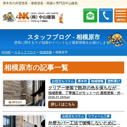
厚木市の外壁塗装・屋根塗装・雨漏り専門店中山建装
MENU
スタッフブログ - 相模原市
塗装に関するマメ知識やイベントなど最新情報をお届けします！
HOME
>
スタッフブログ
>
地域情報
>
相模原市
相模原市の記事一覧
お役立ちコラム
厚木市
地域情報
塗料選び
クリアー塗装で既存の色を保ちながら保護効果を高める方法｜【大和市で外壁塗装・屋根塗装をするなら中山建装】
外壁塗装
大和市
座間市
愛川町
横浜市
地域密着、丁寧施工がモットーの 屋根塗装・外壁塗装専門店の中山建装です！ 代表取締役の中山です！ レンガ調や石目調のサイディングを見て、「塗りつぶさずに柄を残したい」と考える方は多いと思います。その希望に合うのが、透明な塗膜で表面を保護するクリア塗装です。ただし、クリア塗装は劣化した色や補修跡を隠せません。塗れる時期を過ぎていたり、既存コーティングと塗料が合わなかったりすると、仕上がりや密着性で後悔することがあります。 大切なのは、耐久性が高いクリア塗料を先に選ぶことではなく、今の柄を見せたまま保護できる状態かを調べることです。 今回のお役立ちコラムでは、私たち中山建装が診断で確認する条件と、クリア塗装が難しい場合の選択肢をお話しします。 [myphp file="comContactL"] サイディングのクリア塗装が向いている家・向かない家 診断は建物全体を一度に「できる・できない」と決めるものではありません。紫外線を強く受ける南面や西面だけ退色が進み、北面は柄が残っていることがあります。日陰、バルコニー内側、窓下でも吸水やコケの状態が異なります。 私たちは面ごとに色、艶、粉の付着、ひび、反り、シーリング、含水状況を確認し、最も傷んだ場所を基準に判断します。一部だけクリア塗装が難しい場合は、柄を残す面と色付き塗装にする面を分ける配色も検討できます。 ただし、境目や面ごとに艶が不自然にならないか、屋根・サッシとの色のつながりまで完成前に確認することが大切です。 外壁を水で濡らすと一時的に色が濃くなり、クリア塗装後の印象に近く見えることがありますが、正確な完成色ではありません。目立たない場所の試し塗りや塗板も使い、艶の強さと色の深まり方を施工前に確認してください。 クリア塗装が向いているサイディング クリア塗装が向くのは、レンガ調、石目調、木目調など、複数色でつくられた意匠を残したいサイディングです。色あせやチョーキングが軽度で、柄がはっきり残り、目立つひび割れや補修跡がないことが基本条件になります。 透明な塗料は下地をそのまま見せるため、劣化してから元の意匠へ戻すことはできません。築年数だけで一律に判断はしませんが、外壁がきれいに見える比較的早い時期に診断し、塗膜の状態を確認することが成功につながります。 クリア塗装が向かないサイディング 手に粉がはっきり付く強いチョーキング、柄や色の大きな退色、目立つひび割れ、欠損、補修跡がある外壁は、クリア塗装に向きません。透明なので、塗った後も傷みや色の差が見え、艶が出ることで補修部分がかえって目立つ場合があります。 サイディングの反りや浮き、層間剥離、水分を含んだ状態も、先に原因と補修方法を考える必要があります。外壁材自体の交換が必要な症状を、塗膜だけで解決することはできません。既存コーティングの種類が分からず、塗料との相性を確認できない場合も、そのまま施工しない判断が必要です。 光触媒・無機・難付着サイディングは塗料適合を確認する 光触媒や無機系などの表面コーティングが施されたサイディングは、汚れが付きにくい一方、一般的な塗料も密着しにくい場合があります。「クリア塗料なら何にでも塗れる」というわけではありません。 外壁材と既存塗膜を確認し、塗料メーカーの仕様書で適合する製品、専用下塗りの要否、塗装回数、乾燥時間を調べます。情報が足りない場合は、小さな範囲で試験施工や密着確認を行い、問題がないか確かめてから全体の工事を判断します。 ▼石材調サイディングにクリア塗装できる条件について詳しく知りたい方はこちらのコラムをご覧ください▼「石材調サイディングはクリヤー一択？」可否判定と失敗回避 クリア塗装で起こる失敗と代替工法 色あせや補修跡がそのまま透けて見える 色付き塗料には下地を覆う隠ぺい力がありますが、クリア塗料は透明です。退色した柄、洗浄で落ちない染み、ひびを埋めた補修材、交換したサイディングとの色差は基本的に残ります。 補修方法によって、どの程度跡が見えるのかを施工前に説明することが大切です。目立ちにくい場所で仕上がりを確認し、柄を残す利点と補修跡が見える欠点を比べます。完成後に「透明なら新築時の色へ戻る」と誤解しないよう、現状を基準に判断してください。 密着不良で白化・剥がれが発生する 外壁に水分、汚れ、コケ、油分、劣化した既存塗膜が残っていると、密着不良や白化、剥がれの原因になります。高圧洗浄後に十分な乾燥時間を取らず、水分が残ったまま塗ることも避けなければなりません。 下地の状態、気温と湿度、塗布量、工程間の乾燥時間を守って初めて、塗料本来の性能が発揮されます。高耐久という商品名だけでは、工事が長持ちする保証になりません。私たちは、塗料選びより先に下地と施工条件を確認します。 ▼塗膜の膨れや剥離を防ぐ下地処理について詳しく知りたい方はこちらのコラムをご覧ください▼塗膜の膨れ・剥離はなぜ起きる？再発防止の下地・乾燥管理 シーリングの色や施工順序が仕上がりを左右する サイディング目地のシーリングは、外壁の動きに追従し、雨水の浸入を防ぐ重要な部分です。シーリングを塗装前に施工する先打ちと、塗装後に施工する後打ちでは、見え方と塗膜への影響が異なります。 クリア塗料をシーリングへ重ねられるか、後打ちが指定されているかは製品仕様で確認します。シーリングの色は目地としてそのまま見えるため、既存の柄、サッシ、完成時の艶との組み合わせも検討してください。順序を一律に決めず、使用材料の適合をそろえます。 クリア塗装が難しい場合の選択肢 柄の退色や補修跡が目立つ場合は、単色塗装で全体を整える方法があります。凹凸を利用した2色塗りや多彩仕上げなら、意匠をつくり直しながら傷みを覆える場合もあります。 破損が一部なら、サイディングを部分交換してから塗装する方法も比較します。ただし、同じ柄の材料が廃番になっていることもあります。元の柄を残す希望だけにこだわらず、外壁を確実に保護できる工法を優先すべき状態もあります。 中山建装のクリア塗装施工例 厚木市屋根外壁塗装工事では、アステックペイントのスーパーSDクリヤー無機-JYと、HBサイディングプライマー-JYを使用しました。高圧洗浄、目地シーリングの撤去・打設、下地を整える下塗りを経て仕上げています。材料名だけでなく、密着させるための工程も施工品質を左右します。 愛甲郡K様邸では、劣化した目地シーリングを撤去し、プライマー塗布、新しいシーリングの打設を行ったうえで、外壁のクリヤー下塗りと上塗りを施工しました。施工事例を見るときは、完成写真だけでなく、洗浄、補修、目地、塗装回数まで確認してください。 ▼塗料と下地の関係を動画でも解説しています▼ YouTube「【外壁塗装】20年持つ塗料なのに10年で劣化！？長持ちしない本当の理由」 ▼専用プライマーを使用したクリア塗装について詳しく知りたい方はこちらの施工事例をご覧ください▼厚木市屋根外壁塗装工事 [myphp file="comContactL"] FAQ｜サイディングのクリア塗装についてよくある質問 Q.築10年以上でもクリア塗装はできますか？ 築10年を過ぎたことだけで不可能にはなりません。方角、日当たり、外壁材、既存コーティングによって劣化速度は異なります。柄の退色、チョーキング、ひび、反り、密着性を診断して決めます。 Q.チョーキングが少し出ていても施工できますか？ 粉の量や原因、洗浄後の状態、使用する塗料の仕様によって判断が変わります。軽く見えても密着に影響することがあるため、手で触る確認だけで決めず、試験施工やメーカーへの適合確認を行います。 Q.ひび割れを補修してからクリア塗装できますか？ 補修自体は必要ですが、透明塗料では補修材の色や形が透けます。細く目立ちにくい補修で済むか、構造的な動きや吸水がないかを確認します。跡が目立つ場合は、単色や多彩仕上げも比較してください。 柄を残せるかは塗料ではなく外壁の状態で決まります｜中山建装にご相談ください クリア塗装で失敗を防ぐには、柄が残っているか、チョーキングや補修跡が少ないか、外壁材が水分を含んでいないか、既存コーティングに塗料が密着するかを確認する必要があります。高耐久塗料でも、下地と施工条件が合わなければ長持ちしません。 私たち中山建装では、最初からクリア塗装の見積もりを出すのではなく、サイディングの柄を残せる状態かを診断します。難しい場合は、単色塗装、2色塗り、多彩仕上げ、部分交換も比較し、外壁を守れる方法をご案内します。 今のデザインを活かせるか知りたい段階で、サイディング診断をご相談ください。 [myphp file="comContactL"] ▼合わせてチェック▼ 中山建装塗装専門ショールーム 厚木店 中山建装塗装専門ショールーム 大和店
海老名市
相模原市
神奈川県
2026.07.25(Sat)
詳しくはこちら
お役立ちコラム
リフォーム工事
外壁カバー工法で後悔しないために｜費用差・施工例・塗装との違いを専門店が解説
中山建装について
劣化・補修・小工事