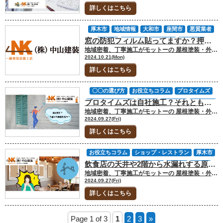
塗装費用について
外壁塗装
外装劣化診断
詳しくはこちら
大和市
座間市
愛川町
横浜市
海老名市
相模原市
神奈川県
見積りについて
厚木市
地域情報
大和市
座間市
悪質業者
費用について
窓の防犯フィルム貼ってますか？押し込み事件が頻発しているので対策しましょう
愛川町
業者選び
海老名市
相模原市
地域密着、丁寧施工がモットーの 屋根塗装・外壁塗装専門店の中山建装です！ 代表取締役の中山です！ 神奈川県内で、しかも弊社の対応エリアである厚木市内で、真昼間から押し込み強盗が発生しました。こんな事件は過去に聞いたこともありませんが、最近の犯罪者は集団で一気に攻め込んでくるようで、対応しようにもその時間さえ許してはくれません。 本当であればこのような注意喚起はしたくないのですが、自分たちの身は自分たちで守るしかないので、被害に遭わないための防犯対策を講じておきましょう。 中山建装では、窓の防犯対策に「防犯フィルム」の貼り付けを行っています。皆様が用意したフィルムでも、弊社で用意するフィルムでも対応可能ですので、確実な貼り付けでしっかりと高い効果を発揮させるお手伝いをさせてください。 今回のお役立ちコラムでは「防犯フィルムの貼り付けは中山建装まで」というご紹介です。 ▼合わせて読みたい▼外壁塗装業者の選び方｜悪質業者を見抜く方法を伝授 [myphp file="comContactL"] 関東で起こった押し込み強盗の情報 8月29日の千葉県八千代市を皮切りに、関東各地で押し込み強盗の被害を受けている方が増えています。闇バイトなんて呼ばれ方をしているようですが、これは闇でもバイトでもなく、ただの犯罪です。許してはいけません。 頼まれたから依頼を受けたなんて言い訳を許したとしたら、世の中のほとんどのことが言い訳次第で許されてしまうでしょう。 実際に被害に遭った方は、財産を奪われ、暴行を受けている状況です。こんな悪質な行為をバイトといって受け入れてしまうような世の中では、あなた自身やご家族も、いつどこでどんな被害を受けるかわかりません。 この危険性をしっかりと理解しておきましょう。 事件発生日時 場所 内容 8月29日 夜 千葉県八千代市 質店を包丁を隠し持った 男らが訪問 8月31日 昼 神奈川県厚木市 中古ブランド店に男らが押し入り 腕時計などを奪い通行人に怪我を負わせる 9月3日 夜 神奈川県鎌倉市 質店に男らが押し入り 店員に怪我を負わせて腕時計を奪う 9月18日 未明 埼玉県さいたま市 民家に男らが押し入り 住民に怪我を負わせ現金などを奪う 9月28日 未明 東京都練馬区 民家に男らが押し入り 住民に怪我を負わせ腕時計などを奪う 9月30日 未明 東京都国分寺市 民家に男らが押し入り 住民に怪我を負わせ現金などを奪う 10月1日 未明 埼玉県所沢市 民家に男らが押し入り 住民に怪我を負わせ現金などを奪う （引用：朝日新聞デジタル） これらの事件のほとんどで、窓ガラスを破られて室内に入り込まれているそうです。つまり、防犯フィルムがない家を狙っているということがわかります。反対に、防犯フィルムがしっかりと貼り付けられていれば、被害に遭うリスクを減らせるということです。 防犯フィルムはDIYでも大丈夫？ 確実な効果を発揮させたければ、DIYで対応するのはおすすめしません。なぜなら、ほとんどの場合「十分な効果を発揮させられる状態で貼り付けられない」からです。 ダメな貼り付け状況についてご紹介しましょう。 空気が入っている 防犯フィルムは、窓ガラスに適当に貼り付けるだけでは十分な効果を発揮しきれません。むしろ、貼り付けたという安心感で油断する元になります。 フィルムを窓ガラスに完全密着させることで、本来の高い防犯性を発揮することができるのですが、空気が中に入ってしまうとそこは通常のガラスと同じ状態にしかなりません。 仮にガラスを割った場合、密着していない部分のガラスは飛び散ってしまい、穴となってしまうのです。防犯フィルムによって割れたガラスがしっかりと保持されることで、簡単に侵入できないというのが防犯フィルムの効果ですが、部分的に穴が空いてしまうとそこからガラスを引き抜くことが簡単になってしまうのです。 つまり、空気が入ってしまうと十分な効果は得られないということを覚えておいてください。 ゴミが挟まっている ゴミが挟まるのも、防犯フィルムが窓ガラスに完全密着する邪魔になります。髪の毛1本、埃が入ることでも、防犯フィルムは十分な効果を発揮できなくなる原因になってしまうのです。 実際に施工してみると、髪の毛は周囲に空気層を作ってしまう原因となり、埃は押し潰せば空気が気にならないようなレベルまで密着させることはできるでしょう。 しかし、問題なのはそれらの異物に付着している「油分」です。施工直後は圧力をかけて無理矢理密着させることができるかもしれないのですが、時間が経つにつれて圧力が弱まり、密着力が弱まってしまうのです。 しかも、異物の油分が剥離を後押ししてしまうため、徐々に剥がれ始めてしまうということを覚えておいてください。 施工中にあせが窓ガラスに付着しただけでも、そこから剥離しやすくなってしまうので、貼り付け面の清浄状態は非常に重要となるでしょう。 傷つけてしまう 窓ガラスの貼り付け面は意外と広いです。そのため、うまく伸ばせなかったり、途中でフィルム同士が張り付いてしまったりというケースも出てくるでしょう。それを再度伸ばしなおして貼り付けても、完全に平面にはならず、結果的にフィルムを傷つけながら貼り付けることとなってしまいます。 傷ついた防犯フィルムは、ゴムの厚みがまばらなゴム風船のようなもので、弱い部分からであれば簡単に穴が空いてしまいます。それこそ、ちょっとした衝撃でフィルムを突き破ることができるほどです。 これでは防犯フィルムの意味がありません。 全面均一の厚みを持って、窓ガラスに確実に密着するというのが防犯フィルムの効果を最大けさせる条件です。傷つけて一部が弱くなる、複数箇所が脆くなった状態では、全く意味がありません。 プロによるフィルム貼りは一味違う 防犯フィルムの貼り付けは、プロの手による施工が安心できます。弊社でも、多くの方に貼り付け依頼を受けておりますので、その方法について簡単にご紹介しましょう。 ただし、ここでご紹介した方法を使っても、作業に慣れていなければ間違いのない貼り付けはできませんので、DIYすることはおすすめしません。 確実な汚れ落とし まずは窓ガラスの掃除です。汚れ一つ、カビ一つ、繊維1本さえも残さないように細心の注意を払いながら下準備を行います。 一般的なガラスクリーナーは石油由来のものが多く、ガラス面には確実に油分が残ります。それがコーティングとして撥水性や防汚性を発揮するのですが、フィルム貼り付け時にはこの効果は逆効果なので、アルコールやシリコンオフのような溶剤を使用して確実に脱脂します。 こうすることで、ガラスに霧吹きをかけた際に水が玉にならず、ベタっと張り付くような状態で残るようになるのです。日常生活では全く好まれない状態にしてから貼り付け作業が始まります。 水張りで最適位置に貼り付け 貼り付けの際は、防犯フィルムを完全に平らな状態に伸ばしておき、丸まらないようにしておくのがポイントです。フィルムが丸まろうとすると、中に空気が入りやすくなってしまいます。 ガラス全面に水が残るような状態になっていれば、水を張った状態でフィルムシートを平行に乗せます。その際、防犯フィルムは水の表面張力によって均一に浮いた状態になるのです。 ここからガラスとフィルムを密着させていくのですが、肝心なのは「ガラス全面がしっかりとフィルムで覆われる」ということです。水を少しずつ押し出していきながら、確実に密着させていきます。 こうすることで、ほんの少しの空気の入り込みやゴミの混入を防げるのです。サッシのギリギリまでしっかりと密着させることで、仮に押し込みにあった場合にもガラスが保持されて簡単に侵入されずに済みます。 完全密着で確実な効果発揮 何度も言いますが、防犯フィルムは完全密着させなければ効果は半減します。設置位置も重要で、確実にガラス全面をカバーするからこそガラスを保持できるのです。 ただ「貼れば良い」のではなく、正しく設置するのが大事だということを忘れないでください。 ▼合わせて読みたい▼厚木市の外装劣化診断のプロが解説！屋根塗装の訪問販売業者に注意！ 防犯フィルムの貼り付けは中山建装までご相談ください 神奈川県内のどこがターゲットにされるかは誰にもわかりません。そして、いつ発生する事件なのかもわからないため、できるだけ早く対策を講じておくことをおすすめします。 こんなアナウンスをするのは非常に遺憾ですが、もし防犯フィルムの設置をご検討であれば中山建装にご一報ください。確実な効果を発揮できるように貼り付け代行いたします。 「自分は被害に遭うわけがない」と思わないでください。その慢心が後悔してもしきれない状況を生み出してしまうのです。 安全は買えます。防犯フィルムは継続的なコストをかけなければならないわけではありませんので、安全な生活のためにもご検討ください。 [myphp file="comContactL"] ▼合わせてチェック！▼ 中山建装塗装専門ショールーム 中山建装：カラーシミュレーションページ
神奈川県
訪問販売
防犯対策
2024.10.21(Mon)
詳しくはこちら
〇〇の選び方
お役立ちコラム
プロタイムズ
プロタイムズは自社施工？それとも下請けの業者を使う？
中山建装について
厚木市
地域情報
外壁塗装
地域密着、丁寧施工がモットーの 屋根塗装・外壁塗装専門店の中山建装です！ 代表取締役の中山です！ 外壁塗装を検討中の皆様。業者が自社施工で塗装を行うのか、下請けを使って塗装するのか気になったことはありませんか？ 今回のお役立ちコラムでは、プロタイムズは自社施工なのか、自社施工と下請けの違いは何なのかなどを詳しく解説します。どちらなのか確認する方法についても紹介しますので、参考になれば幸いです。 ▼合わせて読みたい▼プロタイムズの価格は？外壁塗装の費用の内訳や適正価格について [myphp file="comContactL"] プロタイムズは下請けを使わず自社施工 プロタイムズでの外壁塗装は基本的に自社施工です。プロタイムズとは塗料メーカーであるアステックペイント社が運営する塗装業者の組織であり、プロタイムズの加盟店には高い技術力と施工の丁寧さ、マナーなどが求められます。 塗装工事で下請けを使う場合、どんな下請け業者なのか不透明であるため、施工の品質を求められるプロタイムズ加盟店には加盟できません。すべてのプロタイムズ加盟店には専属の塗装職人が在籍しており、安定した技術力を保っていますので安心してください！ 外壁塗装で下請けを使う業者とは 外壁塗装で下請けを使う業者にはどんなタイプがあるのか、詳しく解説します。下請けを使う業者は多くの場合、仲介手数料がかかるため注意してください。なかには仲介手数料とはわからないように値上げをしている業者もいます。 ハウスメーカー 住まいを建設するのに親しまれているハウスメーカーは、住まいに関するどんな工事も相談でき、依頼も可能です。ただし外壁塗装や修復工事などを頼んだ場合は基本的に下請け会社を使います。 ハウスメーカーが信頼する業者に頼むという点では安心できるかもしれませんが、仲介手数料が発生するため、割高になってしまう点に注意してください。 仲介手数料の相場は大体2割程度なので、たとえば総額100万円の外壁塗装工事なら20万円の仲介手数料が上乗せされ、120万円になってしまいます。 不動産屋 不動産屋に外壁塗装などのメンテナンスを依頼した場合も、やはり下請け業者に発注する形となります。外壁塗装業者との打ち合わせなどをすべて仲介してくれるのは楽ですが、どんな業者に依頼するかは不動産屋次第となる上に仲介手数料もかかるでしょう。 こだわりや注意してほしい点を相談しても末端の職人に伝わるまでが遅く、細部まで伝わっているかどうかも不安です。 ホームセンター ホームセンターの窓口で依頼するなら、買い物のついでに依頼できるため気軽さは魅力ですが、ホームセンターも専属の職人がいるわけではないため、下請け業者を使います。 どんな業者を使うかわからない上に仲介手数料が発生するのはもちろん、場合によってはホームセンターにある製品を使うことを前提としている場合もあり、選択肢が少ない可能性もあります。ホームセンターによっては仲介手数料がとても高く、4割ほど上乗せさせる場合もあるため注意してください。 リフォーム営業会社 リフォーム営業会社は、営業だけを行って実際の施工はすべて下請け会社に任せるスタイルです。外壁塗装業者との打ち合わせなどをすべて仲介してくれますが、仲介手数料がかかるのはもちろんのこと、リフォーム営業会社の利益はほぼ仲介料だけなので、格安業者を使ったり手数料が高かったりもします。 特に訪問営業を行うリフォーム営業会社は、ほとんどが悪徳業者だと言われており、トラブルが絶えないため注意してください。 外壁塗装が専門ではない業者 板金業者や雨樋専門の業者、内装業者に外壁塗装も含めて依頼した場合、外壁塗装は専門分野ではないため、下請け業者を使います。リフォームに関する依頼をすべて1社に依頼できるのはメリットですが、仲介手数料はかかるかもしれません。 [myphp file="comContactL"] プロタイムズ（自社施工の業者）と下請けを使う業者の違い プロタイムズのような自社施工の業者と、下請けを使う業者の違いを2つ紹介します。1つは、下請けを使う業者は仲介手数料がかかる点です。 前述の通り下請けを使う業者は仲介手数料が発生します。手数料の相場は2割程度ですが4割に設定している業者もいるでしょう。外壁塗装業者を探してくれるようなサービスも基本的には仲介手数料がかかります。 外壁塗装の一括検索サイトのように、仲介手数料分を依頼者ではなく下請けの儲けから引く業者もいますが、下請け業者の利益がとても低いため、人気があって技術力のある外壁塗装業者は、そのような下請け業をあまり行いません。 もう1つは施工の品質と信頼度が異なる点です。プロタイムズ加盟店のような自社施工の業者は自社の責任をもって施工するため、責任感や品質管理・施工管理を徹底して行います。対応力や提案力なども求められ、地域の方に信頼してもらえるように努力をしなければ、すぐに潰れてしまうでしょう。 下請け業者は責任感に欠けるとまでは言いませんが、どんな下請け会社を利用するかわからない以上、技術不足の業者や対応がよくない業者もいるかもしれません。 自社施工か下請けを使う業者なのか確認するコツ 自社施工か下請けを使う業者なのか確認するコツを3つ紹介します。自社施工であるか直接聞けば確実ですが、ホームページの情報などで確信する方法もありますので、気になる方はチェックしてみてください。 ホームページでスタッフ一覧を確認する プロタイムズ加盟店はもちろんのこと、自社施工で塗装を行う業者はホームページでスタッフ一覧を公開していることが多くあります。自社施工ならスタッフ一覧に塗装職人などが掲載されているでしょう。 1級塗装技能士が多いと安心 塗装には「塗装技能士」という国家資格があります。塗装技能士には1級から3級まであり、それぞれ受講資格も異なります。3級は実務経験6ヶ月以上が条件ですが、1級は実務経験7年以上となっているため、ベテランです。 1級塗装技能士には「木工塗装作業」「建築塗装作業」「金属塗装作業」「噴霧塗装作業」「鋼橋塗装作業」に関して知識や高い技術をもつことが求められます。信頼性が高いため塗装現場に1人は1級塗装技能士がいてほしいところです。 写真付きの施工事例を確認する 写真付きの施工事例を確認してみてください。写真付きで自社の施工内容を詳しく紹介している業者ほど、自社の施工に自信がある証拠です。ちなみにプロタイムズ加盟店は必ず写真付きの施工内容を公開しています。 直接問い合わせするのもアリ 自社施工なのか直接聞いてみるのも1つの方法です。どこまで自社施工なのか、1級塗装技能士が在籍しているのかなども確認してみると安心でしょう。 プロタイムズで外壁塗装を行うメリット プロタイムズで外壁塗装を行うメリットを3つ紹介します。いずれかにメリットを感じていただけるならば、まずは見積りや点検だけでもご相談ください。外壁塗装についても予算にあわせて提案させていただきます。 工事の品質がよい 前述の通りプロタイムズの加盟店になるためには、高い技術力と施工の丁寧さ、マナーなどが求められます。加盟店はそれぞれ別の業者ですが、プロタイムズは「お客様満足度」「累計施工棟数」「店舗展開数」で1位を獲得しており、安定した品質以上の工事をどのプロタイムズ加盟店でも受けられるのがメリットです。 プロタイムズ加盟店は、塗料メーカーであるアステックペイント社のハイグレードな塗料の利用を認められた施工認定店でもあるため、品質のよい塗料も揃っています。 ▼合わせて読みたい▼プロタイムズの外壁塗装費用は高い？それとも安い？ プロタイムズは保証が手厚い プロタイムズ加盟店の保証は、業者独自の保証とプロタイムズの保証が2つ付きます。仮に業者が廃業したとしてもプロタイムズが引き継いで保証を行ってくれるため安心です。 保証書のデータもプロタイムズの本部で管理しているため、保証書を紛失したとしても再発行できます。 職人・担当者のマナーがよい 職人の技術力がどんなに高くても、乱暴な職人や態度の悪い職人では印象が悪く、施工品質にも不安を感じるでしょう。プロタイムズ加盟店は職人のマナーに関しても厳しいルールがあり、依頼者様が気持ちよく過ごせるよう心がけています。 担当者も同様ですので、こだわりたい点や不安に思う点があったら何でもお問い合わせください。 [myphp file="comContactL"] 「中山建装」で信頼できる自社施工の外壁塗装を！ プロタイムズは塗料メーカーのアステックペイント社が運営する、自社施工を行う塗装業者の組織です。自社施工という点では、技術力、施工の丁寧さ、そして細かなマナーが求められますが、プロタイムズ加盟店はこれらを高いレベルで満たしています。自社施工のため、仲介手数料がかからない点も大きなメリットと言えるでしょう。 プロタイムズの加盟店では、高品質な塗料と確かな施工技術で外壁塗装を行います。また、施工後のサポートも充実しており、万が一のトラブルにもしっかりと対応可能です。このようにプロタイムズは、ただ塗装をするだけでなく、お客様が安心して生活できるようにサポートする体制を整えています。 お家の外壁塗装をご検討の方はプロタイムズ加盟店/中山建装にぜひお任せください。専門のスタッフが一つ一つの工程を丁寧に行い、最高の仕上がりをお約束します。疑問や不安な点があれば、お問い合わせフォームから、またはメールやお電話でお気軽にご相談ください。ショールームにも是非お越しいただき、実際の塗料や施工例をご覧いただければと思います。お客様一人ひとりのニーズに合わせた最適な提案をさせていただきます。 ▼合わせてチェック！▼ 中山建装塗装専門ショールーム 中山建装：カラーシミュレーションページ
外装劣化診断
大和市
屋根塗装
座間市
2024.09.27(Fri)
愛川町
業者選び
海老名市
相模原市
詳しくはこちら
神奈川県
雨漏り診断
お役立ちコラム
ショップ・レストラン
厚木市
飲食店の天井や2階から水漏れする原因とは？中山建装が解説！
地域情報
大和市
座間市
愛川町
水漏れ
地域密着、丁寧施工がモットーの 屋根塗装・外壁塗装専門店の中山建装です！ 代表取締役の中山です！
海老名市
相模原市
神奈川県
防水
2024.09.27(Fri)
雨漏り補修
雨漏り診断
詳しくはこちら
Page 1 of 3
1
2
3
»