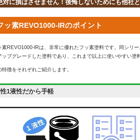
絶対に損はさせません！後悔しないためにも他社
フッ素REVO1000-IRのポイント
ッ素REVO1000-IRは、非常に優れたフッ素塗料です。同シリー
アップグレードした塗料であり、これまで以上に使いやすい塗
の特徴をそれぞれご紹介します。
水性1液性だから手軽