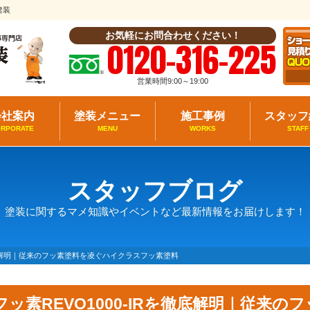
建装
お気軽にお問合わせください！
0120-316-225
営業時間9:00～19:00
会社案内
塗装メニュー
施工事例
スタッフ
ORPORATE
MENU
WORKS
STAFF
スタッフブログ
塗装に関するマメ知識やイベントなど最新情報をお届けします！
を徹底解明｜従来のフッ素塗料を凌ぐハイクラスフッ素塗料
フッ素REVO1000-IRを徹底解明｜従来