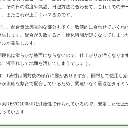
し、その日の湿度や気温、日照方法に合わせて、これまでのデ
く、またこれが上手くハマるのです。
だし、配合量は感覚的な部分も多く、数値的に合わせていくわ
発生します。配合が失敗すると、硬化時間が短くなってしまっ
ブルが発生します。
期硬化は滑らかな塗面にならないので、仕上がりが汚くなりま
合、液垂れして地面を汚してしまうでしょう。
方、1液性は開封後の保存に難がありますが、開封して使用し
ーが正確な割合で配合しているため、間違いなく最適なタイミ
。
ッ素REVO1000-IRは1液性で作られているので、安定した
なっています。