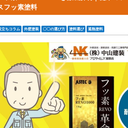
スフッ素塗料
役立ちコラム
外壁塗装
〇〇の選び方
塗料選び
遮熱塗料