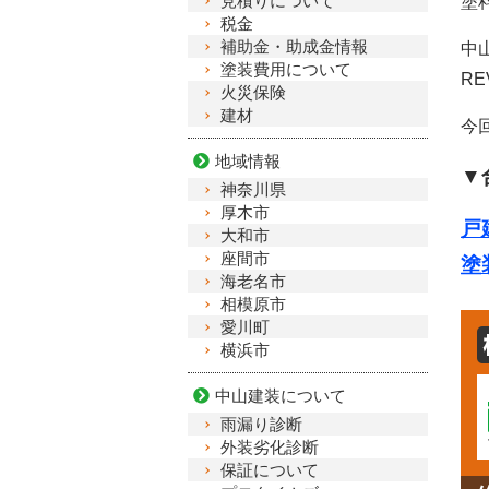
見積りについて
塗
税金
補助金・助成金情報
中
塗装費用について
R
火災保険
建材
今
地域情報
▼
神奈川県
厚木市
戸
大和市
座間市
塗
海老名市
相模原市
愛川町
横浜市
中山建装について
雨漏り診断
外装劣化診断
保証について