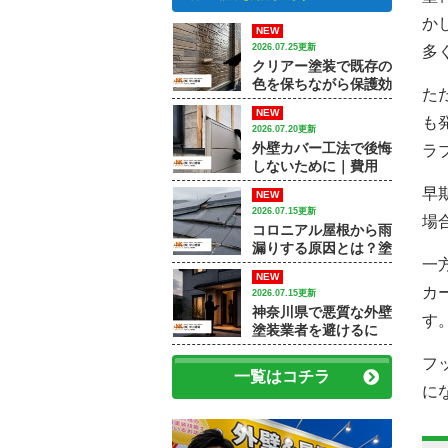
か
NEW
2026.07.25更新
多
クリアー塗装で既存の
色を保ちながら保護効
た
果を高める方法｜【大
NEW
和市で外壁塗装・屋根
も
2026.07.20更新
塗装をするなら中山建
外壁カバー工法で後悔
ラ
装】
しないために｜費用
差・施工例・塗装との
早
NEW
違いを専門店が解説
2026.07.15更新
場
コロニアル屋根から雨
漏りする原因とは？塗
一
装で済むケースと屋根
NEW
修理が必要なケース
カ
2026.07.15更新
神奈川県で悪質な外壁
す
塗装業者を避けるに
は？訪問販売・見積
フ
書・保証で確認すべき
一覧はコチラ
ポイント
に