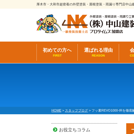
厚木市・大和市超密着の外壁塗装・屋根塗装・雨漏り専門店中山
初めての方へ
選ばれる理由
FIRST
REASON
C
HOME
>
スタッフブログ
>
フッ素REVO1000-IR
お役立ちコラム