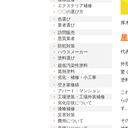
エクステリア補修
〇〇の選び方
色選び
厚
業者選び
訪問販売
屋
悪質業者
防犯対策
代
ハウスメーカー
塗料選び
外
超低汚染性塗料
遮熱塗料
驚
劣化・補修・小工事
塗
空き家修繕
アパート・マンション
こ
工場塗装・工場外装補修
ら
劣化症状について
す
漆喰補修
災害対策
そ
費用について