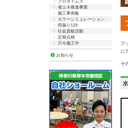
プロタイムズ
省エネ推進事業
施工事例集
カラーシミュレーション
雨漏り119
社会貢献活動
定期点検
只今施工中
フ
に
お知らせ
そ