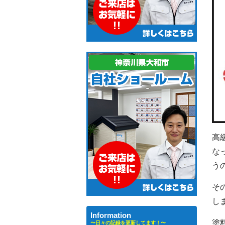
高
な
う
そ
し
Information
塗
〜日々の記録を更新してます！〜