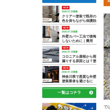
NEW
2026.07.25更新
クリアー塗装で既存の
色を保ちながら保護効
果を高める方法｜【大
NEW
和市で外壁塗装・屋根
2026.07.20更新
塗装をするなら中山建
外壁カバー工法で後悔
装】
しないために｜費用
差・施工例・塗装との
NEW
違いを専門店が解説
2026.07.15更新
コロニアル屋根から雨
漏りする原因とは？塗
装で済むケースと屋根
NEW
修理が必要なケース
2026.07.15更新
神奈川県で悪質な外壁
塗装業者を避けるに
は？訪問販売・見積
書・保証で確認すべき
一覧はコチラ
ポイント
で