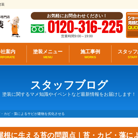
建装
お気軽にお問合わせください！
0120-316-225
営業時間9:00～19:00
会社案内
塗装メニュー
施工事例
スタッフ
ORPORATE
MENU
WORKS
STAFF
スタッフブログ
塗装に関するマメ知識やイベントなど最新情報をお届けします！
苔・カビ・藻によるサビが建物を劣化させる
屋根に生える苔の問題点｜苔・カビ・藻に