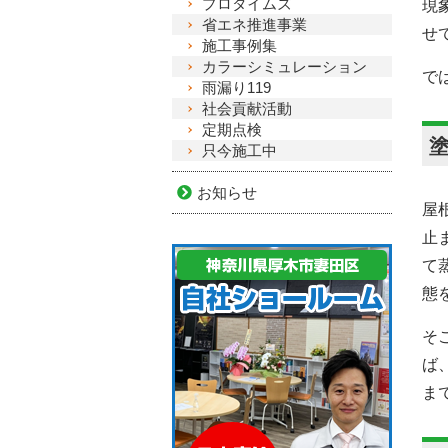
プロタイムズ
現
省エネ推進事業
せ
施工事例集
カラーシミュレーション
で
雨漏り119
社会貢献活動
定期点検
只今施工中
お知らせ
屋
止
て
態
そ
ば
ま