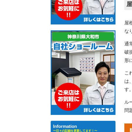
屋
な
通
破
形
こ
は
す
ル
問
Information
〜日々の記録を更新してます！〜