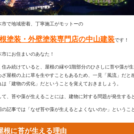
木市で地域密着、丁寧施工がモットーの
根塗装・外壁塗装専門店の中山建装
です！
木市にお住まいのあなた！
く住み続けていると、屋根の縁や1階部分のひさしに苔や藻が
わざ屋根の上に草を生やすこともあるため、一見「風流」だと
れは「建物の劣化」だということを覚えておきましょう。
して、苔や藻が生えることには、建物に対する問題が発生する
回の記事では「なぜ苔や藻が生えるとよくないのか」というこ
屋根に苔が生える理由