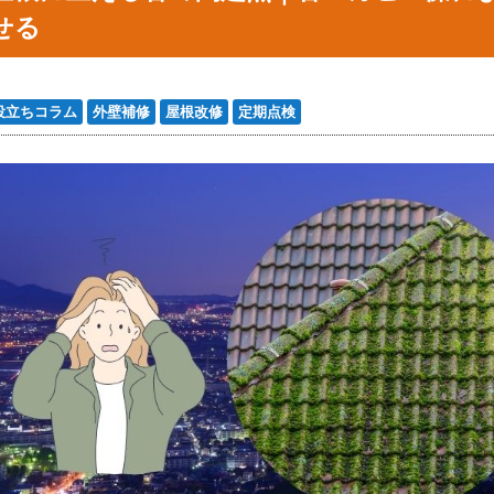
せる
役立ちコラム
外壁補修
屋根改修
定期点検