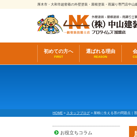
厚木市・大和市超密着の外壁塗装・屋根塗装・雨漏り専門店中山
初めての方へ
選ばれる理由
FIRST
REASON
C
HOME
>
スタッフブログ
>
屋根に生える苔の問題点｜
お役立ちコラム