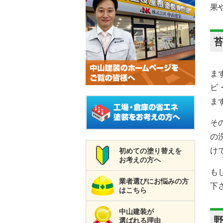
果
ま
ビ
ま
そ
の
け
初めての塗り替えを
お考えの方へ
も
業者選びにお悩みの方
下
はこちら
中山建装が
選ばれる理由