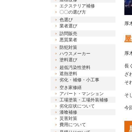
エクステリア補修
〇〇の選び方
色選び
厚
業者選び
訪問販売
屋
悪質業者
防犯対策
厚
ハウスメーカー
塗料選び
長
超低汚染性塗料
遮熱塗料
ざ
劣化・補修・小工事
そ
空き家修繕
アパート・マンション
そ
工場塗装・工場外装補修
劣化症状について
今
漆喰補修
災害対策
費用について