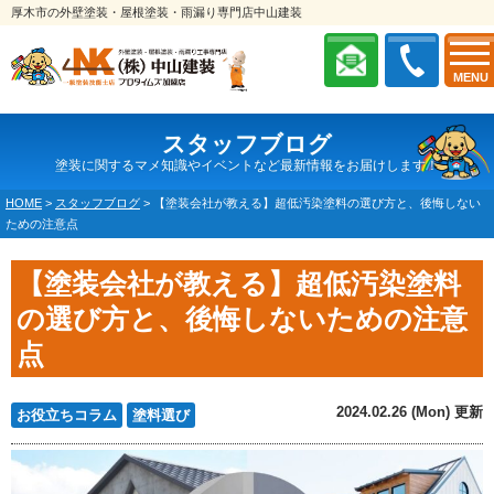
厚木市の外壁塗装・屋根塗装・雨漏り専門店中山建装
MENU
スタッフブログ
塗装に関するマメ知識やイベントなど最新情報をお届けします！
HOME
>
スタッフブログ
>
【塗装会社が教える】超低汚染塗料の選び方と、後悔しない
ための注意点
【塗装会社が教える】超低汚染塗料
の選び方と、後悔しないための注意
点
2024.02.26 (Mon) 更新
お役立ちコラム
塗料選び