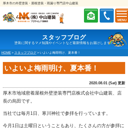
厚木市の外壁塗装・屋根塗装・雨漏り専門店中山建装
MENU
スタッフブログ
塗装に関するマメ知識やイベントなど最新情報をお届けします！
HOME
>
スタッフブログ
>
いよいよ梅雨明け、夏本番！
いよいよ梅雨明け、夏本番！
2020.08.01 (Sat) 更新
厚木市地域密着屋根外壁塗装専門店株式会社中山建装、店
長の烏田です。
当社では毎月1日、寒川神社で参拝を行っています。
今月1日は土曜日ということもあり、たくさんの方が参拝に