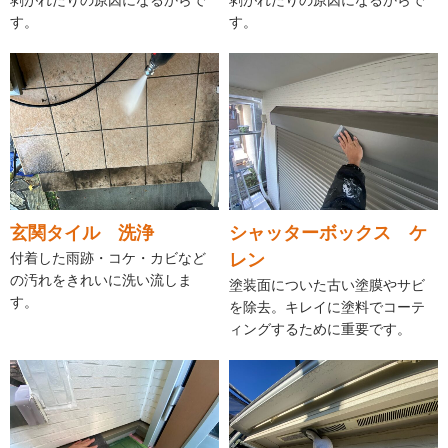
剥がれたりの原因になるからで
剥がれたりの原因になるからで
す。
す。
玄関タイル 洗浄
シャッターボックス ケ
付着した雨跡・コケ・カビなど
レン
の汚れをきれいに洗い流しま
塗装面についた古い塗膜やサビ
す。
を除去。キレイに塗料でコーテ
ィングするために重要です。