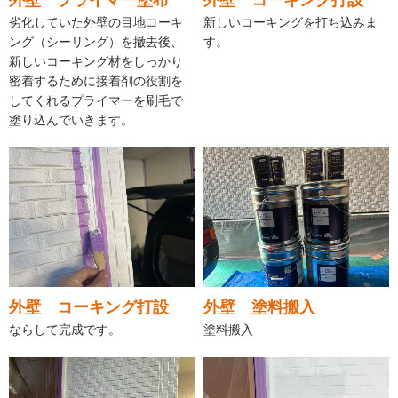
外壁 プライマー塗布
外壁 コーキング打設
劣化していた外壁の目地コーキ
新しいコーキングを打ち込みま
ング（シーリング）を撤去後、
す。
新しいコーキング材をしっかり
密着するために接着剤の役割を
してくれるプライマーを刷毛で
塗り込んでいきます。
外壁 コーキング打設
外壁 塗料搬入
ならして完成です。
塗料搬入