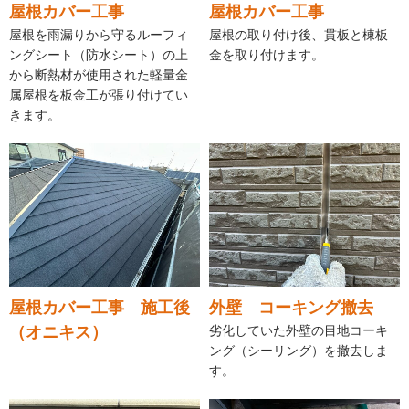
屋根カバー工事
屋根カバー工事
屋根を雨漏りから守るルーフィ
屋根の取り付け後、貫板と棟板
ングシート（防水シート）の上
金を取り付けます。
から断熱材が使用された軽量金
属屋根を板金工が張り付けてい
きます。
屋根カバー工事 施工後
外壁 コーキング撤去
（オニキス）
劣化していた外壁の目地コーキ
ング（シーリング）を撤去しま
す。