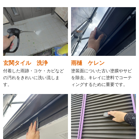
玄関タイル 洗浄
雨樋 ケレン
付着した雨跡・コケ・カビなど
塗装面についた古い塗膜やサビ
の汚れをきれいに洗い流しま
を除去。キレイに塗料でコーテ
す。
ィングするために重要です。