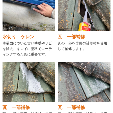
水切り ケレン
瓦 一部補修
塗装面についた古い塗膜やサビ
瓦の一部を専用の補修材を使用
を除去。キレイに塗料でコーテ
して補修します。
ィングするために重要です。
瓦 一部補修
瓦 一部補修