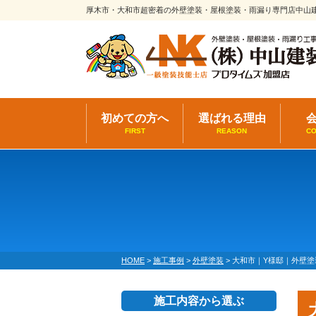
厚木市・大和市超密着の外壁塗装・屋根塗装・雨漏り専門店中山
初めての方へ
選ばれる理由
FIRST
REASON
C
HOME
>
施工事例
>
外壁塗装
>
大和市｜Y様邸｜外壁塗
施工内容から選ぶ