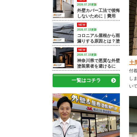
和市で外壁塗装・屋根
2026.07.20更新
塗装をするなら中山建
外壁カバー工法で後悔
装】
しないために｜費用
差・施工例・塗装との
NEW
違いを専門店が解説
2026.07.15更新
コロニアル屋根から雨
漏りする原因とは？塗
装で済むケースと屋根
NEW
修理が必要なケース
2026.07.15更新
神奈川県で悪質な外壁
土
塗装業者を避けるに
付
は？訪問販売・見積
書・保証で確認すべき
し
一覧はコチラ
ポイント
い