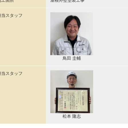
施工箇所
屋根外壁塗装工事
担当スタッフ
鳥田 圭輔
担当スタッフ
松本 隆志