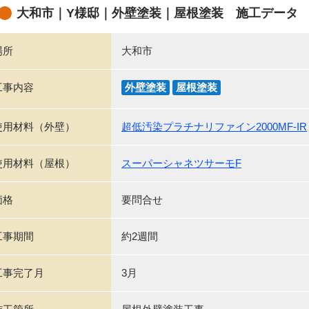
大和市｜Y様邸｜外壁塗装｜屋根塗装 施工データ
場所
大和市
工事内容
外壁塗装
屋根塗装
使用材料（外壁）
超低汚染プラチナリファイン2000MF-IR
使用材料（屋根）
スーパーシャネツサーモF
価格
要問合せ
工事期間
約2週間
工事完了月
3月