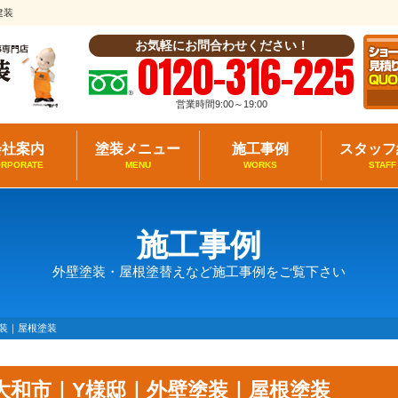
建装
お気軽にお問合わせください！
0120-316-225
営業時間9:00～19:00
会社案内
塗装メニュー
施工事例
スタッフ
ORPORATE
MENU
WORKS
STAFF
施工事例
外壁塗装・屋根塗替えなど施工事例をご覧下さい
装｜屋根塗装
大和市｜Y様邸｜外壁塗装｜屋根塗装