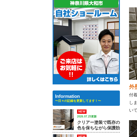
外
付
Information
〜日々の記録を更新してます！〜
し
い
NEW
2026.07.25更新
クリアー塗装で既存の
色を保ちながら保護効
果を高める方法｜【大
NEW