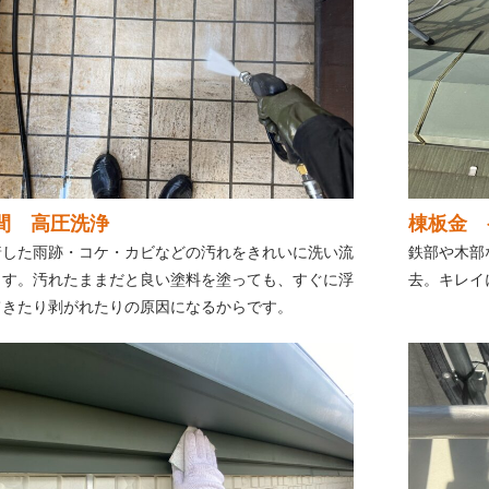
間 高圧洗浄
棟板金 
着した雨跡・コケ・カビなどの汚れをきれいに洗い流
鉄部や木部
ます。汚れたままだと良い塗料を塗っても、すぐに浮
去。キレイ
てきたり剥がれたりの原因になるからです。