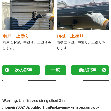
雨戸 上塗り
雨樋 上塗り
雨戸に下塗、中塗り、上塗りを
雨樋に下塗、中塗り、上塗りを
します。
します。
次の記事
一覧
前の記事
Warning
: Uninitialized string offset 0 in
/home/r7602482/public_html/nakayama-kensou.com/wp-