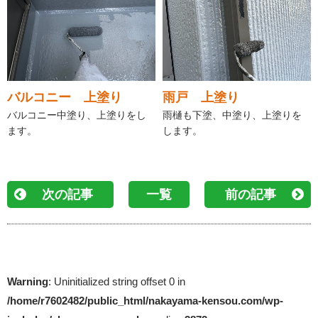
バルコニー 上塗り
雨戸 上塗り
バルコニー中塗り、上塗りをし
雨樋も下塗、中塗り、上塗りを
ます。
します。
次の記事
一覧
前の記事
Warning
: Uninitialized string offset 0 in
/home/r7602482/public_html/nakayama-kensou.com/wp-