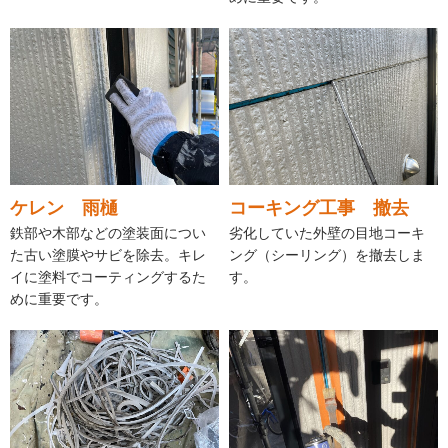
ケレン 雨樋
コーキング工事 撤去
鉄部や木部などの塗装面につい
劣化していた外壁の目地コーキ
た古い塗膜やサビを除去。キレ
ング（シーリング）を撤去しま
イに塗料でコーティングするた
す。
めに重要です。