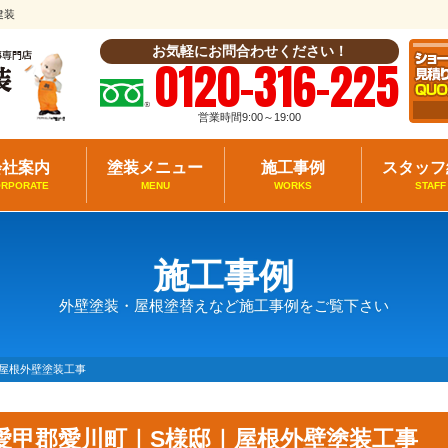
建装
お気軽にお問合わせください！
0120-316-225
営業時間9:00～19:00
会社案内
塗装メニュー
施工事例
スタッフ
ORPORATE
MENU
WORKS
STAFF
施工事例
外壁塗装・屋根塗替えなど施工事例をご覧下さい
屋根外壁塗装工事
愛甲郡愛川町｜S様邸｜屋根外壁塗装工事