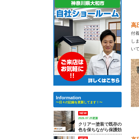
高
付
し
い
Information
〜日々の記録を更新してます！〜
NEW
2026.07.25更新
クリアー塗装で既存の
色を保ちながら保護効
果を高める方法｜【大
NEW