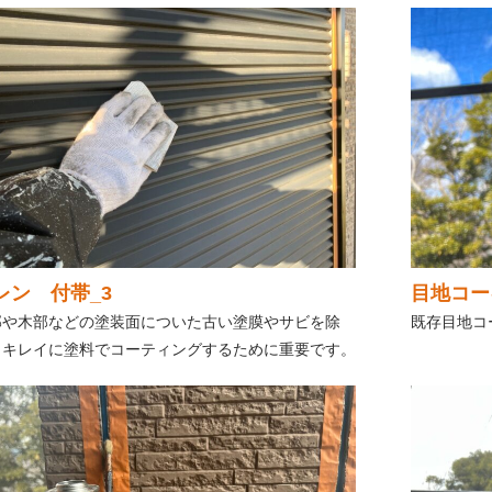
レン 付帯_3
目地コー
部や木部などの塗装面についた古い塗膜やサビを除
既存目地コ
。キレイに塗料でコーティングするために重要です。