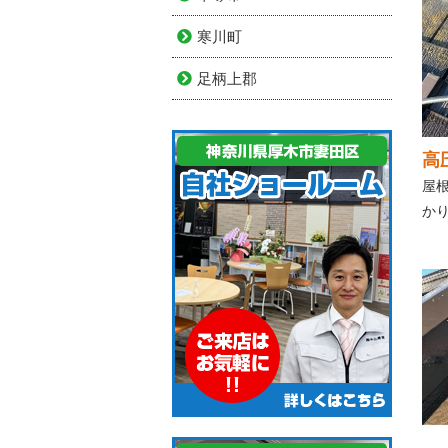
寒川町
足柄上郡
高
屋
か