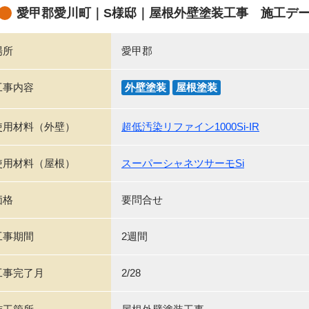
愛甲郡愛川町｜S様邸｜屋根外壁塗装工事 施工デ
場所
愛甲郡
工事内容
外壁塗装
屋根塗装
使用材料（外壁）
超低汚染リファイン1000Si-IR
使用材料（屋根）
スーパーシャネツサーモSi
価格
要問合せ
工事期間
2週間
工事完了月
2/28