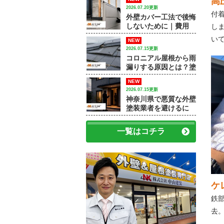
高
和市で外壁塗装・屋根
2026.07.20更新
塗装をするなら中山建
付
外壁カバー工法で後悔
装】
しないために｜費用
し
差・施工例・塗装との
い
NEW
違いを専門店が解説
2026.07.15更新
コロニアル屋根から雨
漏りする原因とは？塗
装で済むケースと屋根
NEW
修理が必要なケース
2026.07.15更新
神奈川県で悪質な外壁
塗装業者を避けるに
は？訪問販売・見積
書・保証で確認すべき
一覧はコチラ
ポイント
ケ
鉄
去