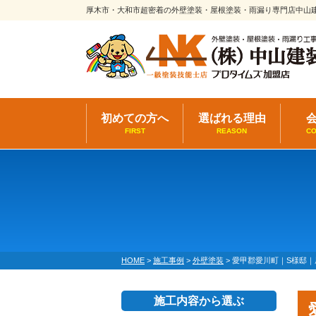
厚木市・大和市超密着の外壁塗装・屋根塗装・雨漏り専門店中山
初めての方へ
選ばれる理由
FIRST
REASON
C
HOME
>
施工事例
>
外壁塗装
>
愛甲郡愛川町｜S様邸｜
施工内容から選ぶ