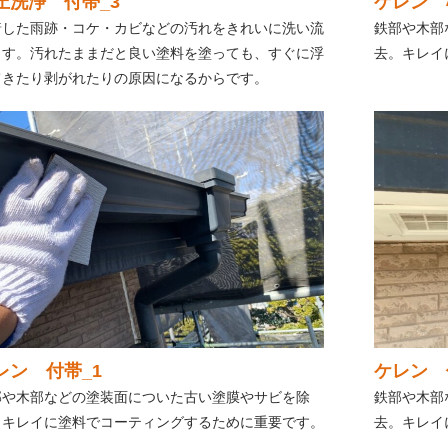
圧洗浄 付帯_3
ケレン 
着した雨跡・コケ・カビなどの汚れをきれいに洗い流
鉄部や木部
ます。汚れたままだと良い塗料を塗っても、すぐに浮
去。キレイ
てきたり剥がれたりの原因になるからです。
レン 付帯_1
ケレン 
部や木部などの塗装面についた古い塗膜やサビを除
鉄部や木部
。キレイに塗料でコーティングするために重要です。
去。キレイ