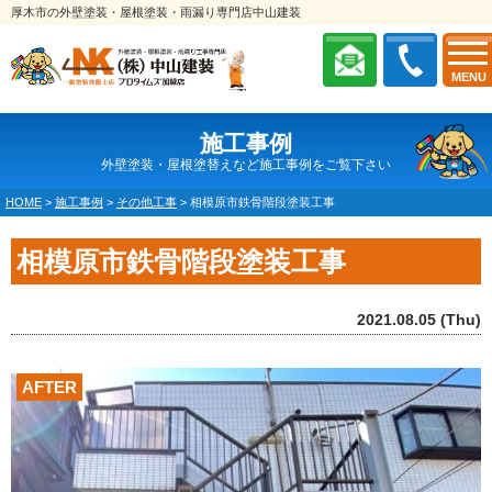
厚木市の外壁塗装・屋根塗装・雨漏り専門店中山建装
MENU
施工事例
外壁塗装・屋根塗替えなど施工事例をご覧下さい
HOME
>
施工事例
>
その他工事
>
相模原市鉄骨階段塗装工事
相模原市鉄骨階段塗装工事
2021.08.05 (Thu)
AFTER