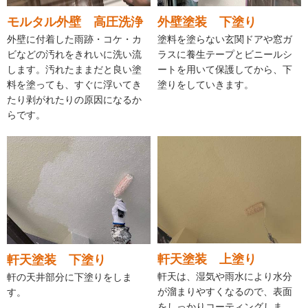
モルタル外壁 高圧洗浄
外壁塗装 下塗り
外壁に付着した雨跡・コケ・カ
塗料を塗らない玄関ドアや窓ガ
ビなどの汚れをきれいに洗い流
ラスに養生テープとビニールシ
します。汚れたままだと良い塗
ートを用いて保護してから、下
料を塗っても、すぐに浮いてき
塗りをしていきます。
たり剥がれたりの原因になるか
らです。
軒天塗装 上塗り
軒天塗装 下塗り
軒天は、湿気や雨水により水分
軒の天井部分に下塗りをしま
が溜まりやすくなるので、表面
す。
をしっかりコーティングしま