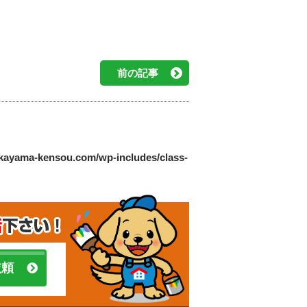
前の記事
akayama-kensou.com/wp-includes/class-
依頼