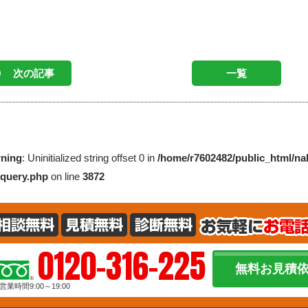
次の記事
一覧
ning
: Uninitialized string offset 0 in
/home/r7602482/public_html/n
query.php
on line
3872
0120-316-225
無料お見積
営業時間9:00～19:00