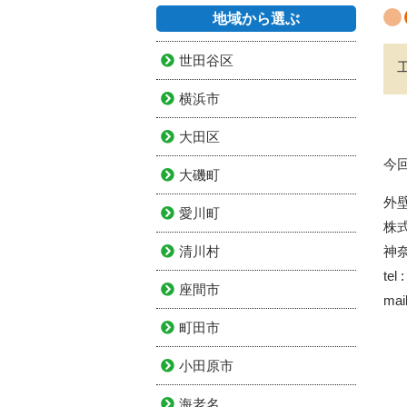
地域から選ぶ
世田谷区
横浜市
大田区
今
大磯町
外
愛川町
株
清川村
神奈
tel
座間市
mai
町田市
小田原市
海老名