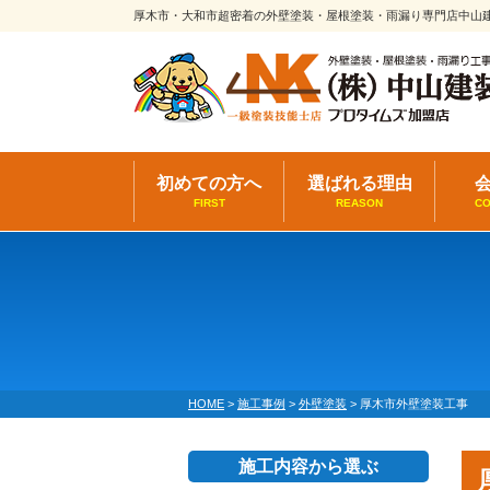
厚木市・大和市超密着の外壁塗装・屋根塗装・雨漏り専門店中山
初めての方へ
選ばれる理由
FIRST
REASON
C
HOME
>
施工事例
>
外壁塗装
>
厚木市外壁塗装工事
施工内容から選ぶ