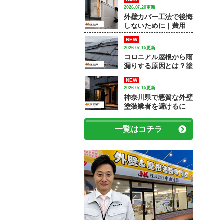
和市で外壁塗装・屋根
2026.07.20更新
塗装をするなら中山建
外壁カバー工法で後悔
装】
しないために｜費用
差・施工例・塗装との
NEW
違いを専門店が解説
2026.07.15更新
コロニアル屋根から雨
漏りする原因とは？塗
装で済むケースと屋根
NEW
修理が必要なケース
2026.07.15更新
神奈川県で悪質な外壁
塗装業者を避けるに
は？訪問販売・見積
書・保証で確認すべき
一覧はコチラ
ポイント