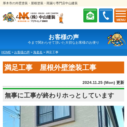
厚木市の外壁塗装・屋根塗装・雨漏り専門店中山建装
MENU
お客様の声
今まで関わらせて頂いた大切なお客様のお便り
HOME
>
お客様の声
>
海老名
>
満足工事
満足工事 屋根外壁塗装工事
2024.11.25 (Mon) 更新
無事に工事が終わりホっとしています