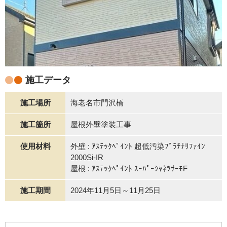
施工データ
施工場所
海老名市門沢橋
施工箇所
屋根外壁塗装工事
使用材料
外壁 : ｱｽﾃｯｸﾍﾟｲﾝﾄ 超低汚染ﾌﾟﾗﾁﾅﾘﾌｧｲﾝ
2000Si-IR
屋根 : ｱｽﾃｯｸﾍﾟｲﾝﾄ ｽｰﾊﾟｰｼｬﾈﾂｻｰﾓF
施工期間
2024年11月5日～11月25日