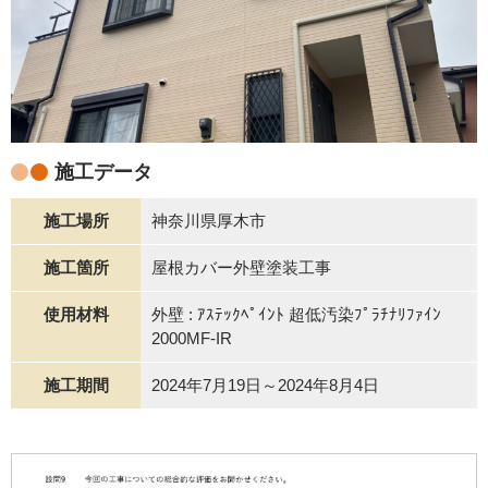
施工データ
施工場所
神奈川県厚木市
施工箇所
屋根カバー外壁塗装工事
使用材料
外壁 : ｱｽﾃｯｸﾍﾟｲﾝﾄ 超低汚染ﾌﾟﾗﾁﾅﾘﾌｧｲﾝ
2000MF-IR
施工期間
2024年7月19日～2024年8月4日