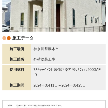
施工データ
施工場所
神奈川県厚木市
施工箇所
外壁塗装工事
使用材料
ｱｽﾃｯｸﾍﾟｲﾝﾄ 超低汚染ﾌﾟﾗﾁﾅﾘﾌｧｲﾝ2000MF-
IR
施工期間
2024年3月11日～2024年3月25日