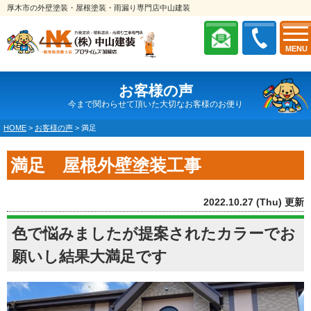
厚木市の外壁塗装・屋根塗装・雨漏り専門店中山建装
MENU
お客様の声
今まで関わらせて頂いた大切なお客様のお便り
HOME
>
お客様の声
>
満足
満足 屋根外壁塗装工事
2022.10.27 (Thu) 更新
色で悩みましたが提案されたカラーでお
願いし結果大満足です