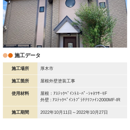
施工データ
施工場所
厚木市
施工箇所
屋根外壁塗装工事
使用材料
屋根：ｱｽﾃｯｸﾍﾟｲﾝﾄｽｰﾊﾟｰｼｬﾈﾂｻｰﾓF
外壁 : ｱｽﾃｯｸﾍﾟｲﾝﾄﾌﾟﾗﾁﾅﾘﾌｧｲﾝ2000MF-IR
施工期間
2022年10月11日～2022年10月27日