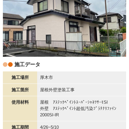
施工データ
施工場所
厚木市
施工箇所
屋根外壁塗装工事
使用材料
屋根 ｱｽﾃｯｸﾍﾟｲﾝﾄｽｰﾊﾟｰｼｬﾈﾂｻｰﾓSI
外壁 ｱｽﾃｯｸﾍﾟｲﾝﾄ超低汚染ﾌﾟﾗﾁﾅﾘﾌｧｲﾝ
2000SI-IR
施工期間
4/26~5/10