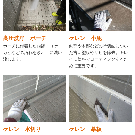
高圧洗浄 ポーチ
ケレン 小庇
ポーチに付着した雨跡・コケ・
鉄部や木部などの塗装面につい
カビなどの汚れをきれいに洗い
た古い塗膜やサビを除去。キレ
流します。
イに塗料でコーティングするた
めに重要です。
ケレン 水切り
ケレン 幕板