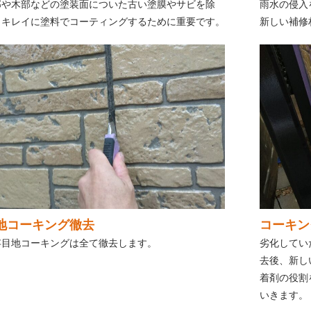
部や木部などの塗装面についた古い塗膜やサビを除
雨水の侵入
。キレイに塗料でコーティングするために重要です。
新しい補修
地コーキング徹去
コーキン
存目地コーキングは全て徹去します。
劣化してい
去後、新し
着剤の役割
いきます。