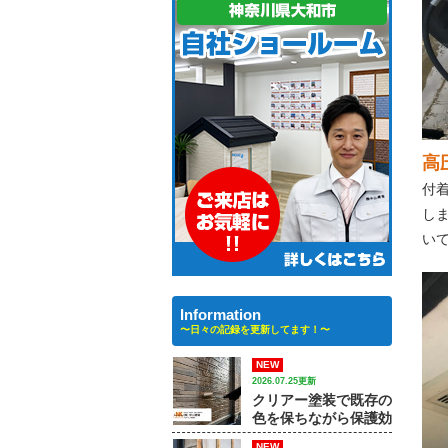
高
付
し
い
Information
〜日々の記録を更新してます！〜
NEW
2026.07.25更新
クリアー塗装で既存の
色を保ちながら保護効
果を高める方法｜【大
NEW