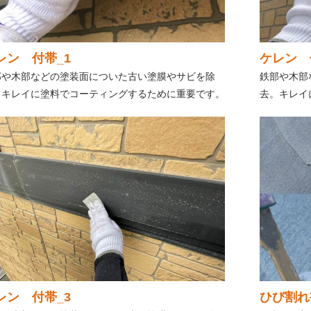
レン 付帯_1
ケレン 
部や木部などの塗装面についた古い塗膜やサビを除
鉄部や木部
。キレイに塗料でコーティングするために重要です。
去。キレイ
レン 付帯_3
ひび割れ