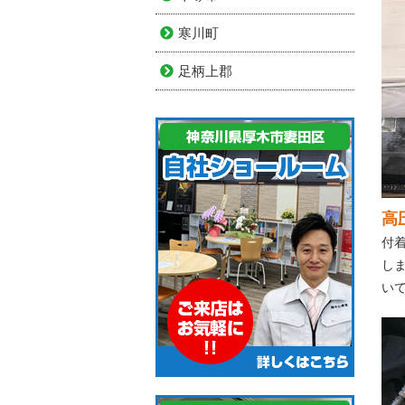
寒川町
足柄上郡
高
付
し
い