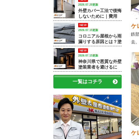
和市で外壁塗装・屋根
2026.07.20更新
塗装をするなら中山建
外壁カバー工法で後悔
装】
しないために｜費用
差・施工例・塗装との
ケ
NEW
違いを専門店が解説
2026.07.15更新
鉄
コロニアル屋根から雨
漏りする原因とは？塗
去
装で済むケースと屋根
NEW
修理が必要なケース
2026.07.15更新
神奈川県で悪質な外壁
塗装業者を避けるに
は？訪問販売・見積
書・保証で確認すべき
一覧はコチラ
ポイント
ケ