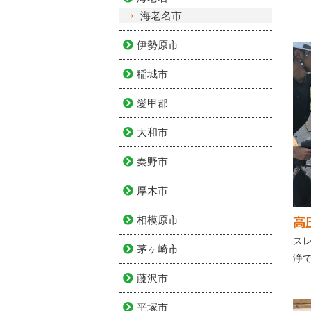
海老名市
伊勢原市
稲城市
愛甲郡
大和市
秦野市
厚木市
相模原市
高
ス
茅ヶ崎市
浄
藤沢市
平塚市