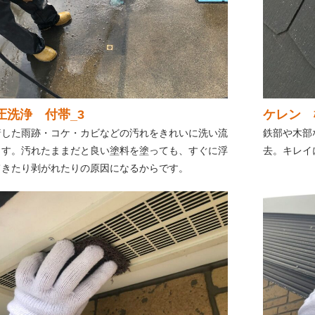
圧洗浄 付帯_3
ケレン
着した雨跡・コケ・カビなどの汚れをきれいに洗い流
鉄部や木部
ます。汚れたままだと良い塗料を塗っても、すぐに浮
去。キレイ
てきたり剥がれたりの原因になるからです。