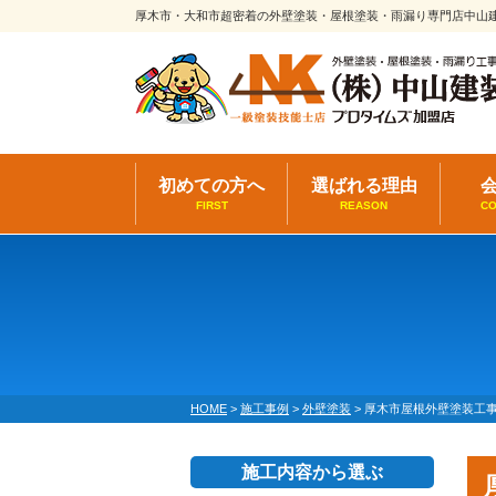
厚木市・大和市超密着の外壁塗装・屋根塗装・雨漏り専門店中山
初めての方へ
選ばれる理由
FIRST
REASON
C
HOME
>
施工事例
>
外壁塗装
>
厚木市屋根外壁塗装工
施工内容から選ぶ