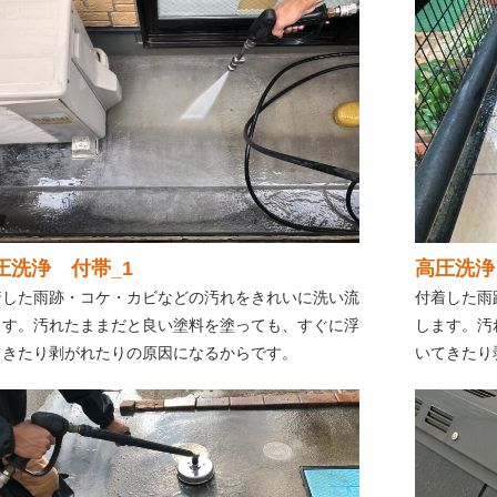
圧洗浄 付帯_1
高圧洗浄
着した雨跡・コケ・カビなどの汚れをきれいに洗い流
付着した雨
ます。汚れたままだと良い塗料を塗っても、すぐに浮
します。汚
てきたり剥がれたりの原因になるからです。
いてきたり