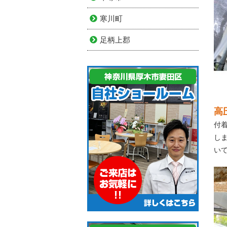
寒川町
足柄上郡
高
付
し
い