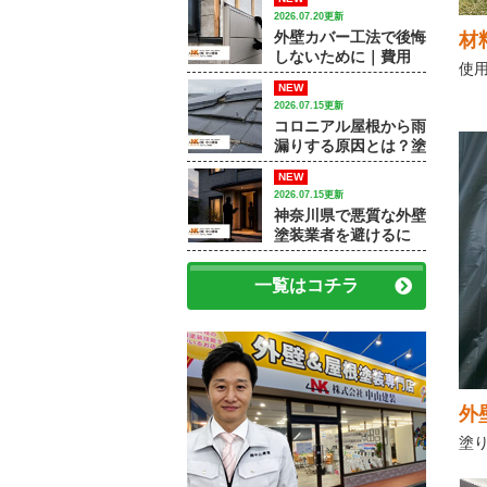
和市で外壁塗装・屋根
2026.07.20更新
塗装をするなら中山建
外壁カバー工法で後悔
材
装】
しないために｜費用
使
差・施工例・塗装との
NEW
違いを専門店が解説
2026.07.15更新
コロニアル屋根から雨
漏りする原因とは？塗
装で済むケースと屋根
NEW
修理が必要なケース
2026.07.15更新
神奈川県で悪質な外壁
塗装業者を避けるに
は？訪問販売・見積
書・保証で確認すべき
一覧はコチラ
ポイント
外
塗