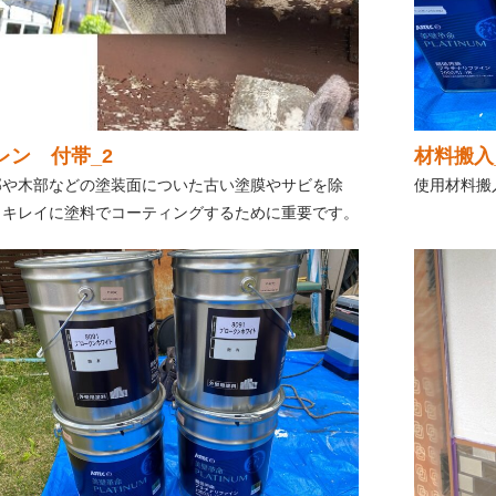
レン 付帯_2
材料搬入
部や木部などの塗装面についた古い塗膜やサビを除
使用材料搬
。キレイに塗料でコーティングするために重要です。