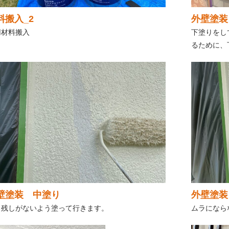
料搬入_2
外壁塗装
用材料搬入
下塗りをし
るために、
壁塗装 中塗り
外壁塗装
り残しがないよう塗って行きます。
ムラになら