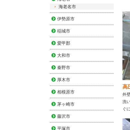
海老名市
伊勢原市
稲城市
愛甲郡
大和市
秦野市
厚木市
高
相模原市
外
洗
茅ヶ崎市
ぐ
藤沢市
平塚市