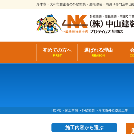
厚木市・大和市超密着の外壁塗装・屋根塗装・雨漏り専門店中山
初めての方へ
選ばれる理由
FIRST
REASON
C
HOME
>
施工事例
>
外壁塗装
>
厚木市外壁塗装工事
施工内容から選ぶ