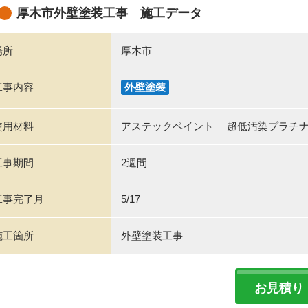
厚木市外壁塗装工事 施工データ
場所
厚木市
工事内容
外壁塗装
使用材料
アステックペイント 超低汚染プラチナリフ
工事期間
2週間
工事完了月
5/17
施工箇所
外壁塗装工事
お見積り