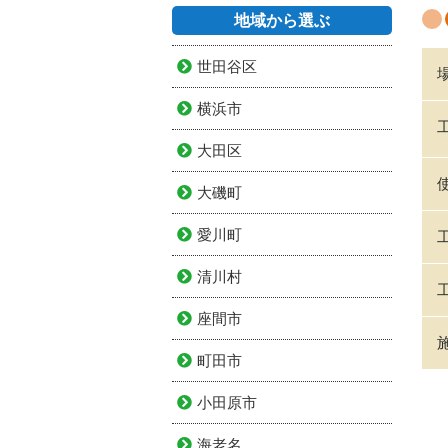
地域から選ぶ
世田谷区
横浜市
大田区
大磯町
愛川町
清川村
座間市
町田市
小田原市
海老名