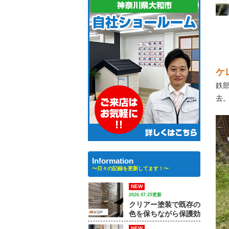
ケ
鉄
去
Information
〜日々の記録を更新してます！〜
NEW
2026.07.25更新
クリアー塗装で既存の
色を保ちながら保護効
果を高める方法｜【大
NEW